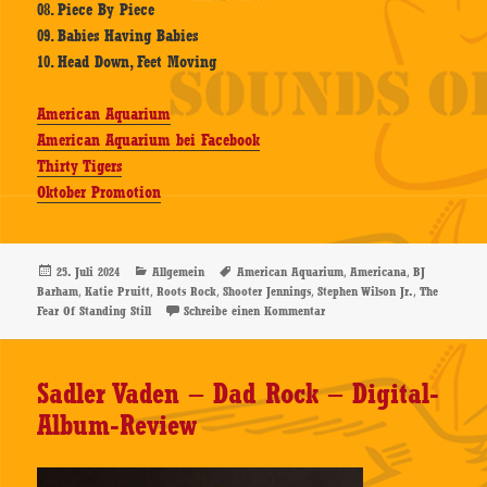
08. Piece By Piece
09. Babies Having Babies
10. Head Down, Feet Moving
American Aquarium
American Aquarium bei Facebook
Thirty Tigers
Oktober Promotion
Veröffentlicht
Kategorien
Schlagwörter
,
,
25. Juli 2024
Allgemein
American Aquarium
Americana
BJ
am
,
,
,
,
,
Barham
Katie Pruitt
Roots Rock
Shooter Jennings
Stephen Wilson Jr.
The
zu American Aquarium – The F
Fear Of Standing Still
Schreibe einen Kommentar
Sadler Vaden – Dad Rock – Digital-
Album-Review