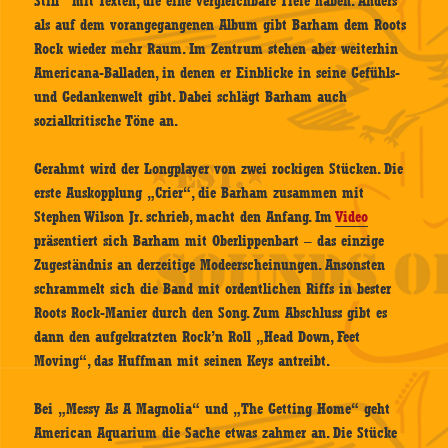
Still“ mit Texten, die eine vergleichbare Tiefe haben. Anders
als auf dem vorangegangenen Album gibt Barham dem Roots
Rock wieder mehr Raum. Im Zentrum stehen aber weiterhin
Americana-Balladen, in denen er Einblicke in seine Gefühls-
und Gedankenwelt gibt. Dabei schlägt Barham auch
sozialkritische Töne an.
Gerahmt wird der Longplayer von zwei rockigen Stücken. Die
erste Auskopplung „Crier“, die Barham zusammen mit
Stephen Wilson Jr. schrieb, macht den Anfang. Im
Video
präsentiert sich Barham mit Oberlippenbart – das einzige
Zugeständnis an derzeitige Modeerscheinungen. Ansonsten
schrammelt sich die Band mit ordentlichen Riffs in bester
Roots Rock-Manier durch den Song. Zum Abschluss gibt es
dann den aufgekratzten Rock’n Roll „Head Down, Feet
Moving“, das Huffman mit seinen Keys antreibt.
Bei „Messy As A Magnolia“ und „The Getting Home“ geht
American Aquarium die Sache etwas zahmer an. Die Stücke