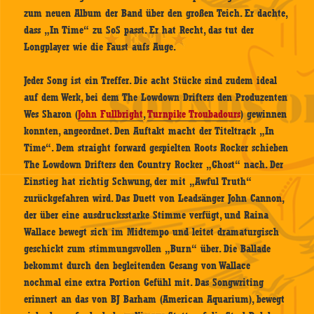
zum neuen Album der Band über den großen Teich. Er dachte,
dass „In Time“ zu SoS passt. Er hat Recht, das tut der
Longplayer wie die Faust aufs Auge.
Jeder Song ist ein Treffer. Die acht Stücke sind zudem ideal
auf dem Werk, bei dem The Lowdown Drifters den Produzenten
Wes Sharon (
John Fullbright
,
Turnpike Troubadours
) gewinnen
konnten, angeordnet. Den Auftakt macht der Titeltrack „In
Time“. Dem straight forward gespielten Roots Rocker schieben
The Lowdown Drifters den Country Rocker „Ghost“ nach. Der
Einstieg hat richtig Schwung, der mit „Awful Truth“
zurückgefahren wird. Das Duett von Leadsänger John Cannon,
der über eine ausdrucksstarke Stimme verfügt, und Raina
Wallace bewegt sich im Midtempo und leitet dramaturgisch
geschickt zum stimmungsvollen „Burn“ über. Die Ballade
bekommt durch den begleitenden Gesang von Wallace
nochmal eine extra Portion Gefühl mit. Das Songwriting
erinnert an das von BJ Barham (American Aquarium), bewegt