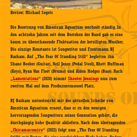
Review: Michael Segets
Die Besetzung von American Aquarium wechselt ständig. In
den achtzehn Jahren seit dem Bestehen der Band gab es eine
kaum zu überschauende Fluktuation der beteiligten Musiker.
Die einzige Konstante ist Songwriter und Frontmann BJ
Barham. Auf „The Fear Of Standing Still“ begleiten ihn
Shane Boeker (Guitar), Neil Jones (Pedal Steel), Rhett Huffman
(Keys), Ryan Van Fleet (Drums) und Alden Hedges (Bass). Nach
„
Lamentations
“ (2020) nimmt
Shooter Jennings
nun zum
zweiten Mal auf dem Produzentensessel Platz.
BJ Barham unterstreicht mit der aktuellen Scheibe von
American Aquarium erneut, dass er zu den wenigen
hervorragenden Songwritern seiner Generation gehört, die
durchgängig hohe Qualität abliefern. Nach dem überragenden
„
Chicamacomico
“ (2022) folgt nun „The Fear Of Standing