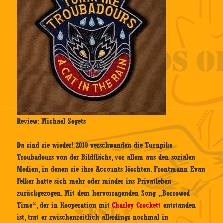
Review: Michael Segets
Da sind sie wieder! 2019 verschwanden die Turnpike
Troubadours von der Bildfläche, vor allem aus den sozialen
Medien, in denen sie ihre Accounts löschten. Frontmann Evan
Felker hatte sich mehr oder minder ins Privatleben
zurückgezogen. Mit dem hervorragenden Song „Borrowed
Time“, der in Kooperation mit
Charley Crockett
entstanden
ist, trat er zwischenzeitlich allerdings nochmal in