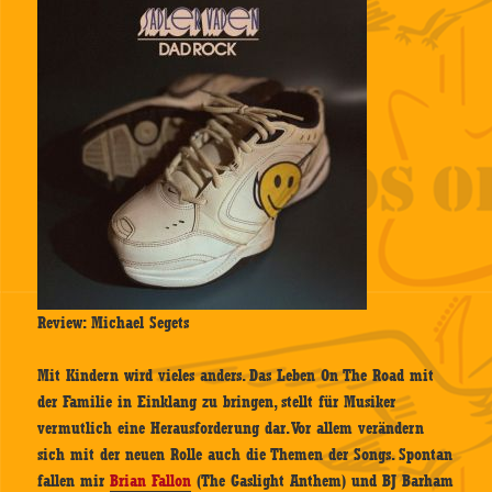
Review: Michael Segets
Mit Kindern wird vieles anders. Das Leben On The Road mit
der Familie in Einklang zu bringen, stellt für Musiker
vermutlich eine Herausforderung dar. Vor allem verändern
sich mit der neuen Rolle auch die Themen der Songs. Spontan
fallen mir
Brian Fallon
(The Gaslight Anthem) und BJ Barham