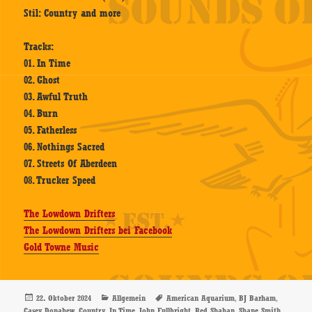
Stil: Country and more
Tracks:
01. In Time
02. Ghost
03. Awful Truth
04. Burn
05. Fatherless
06. Nothings Sacred
07. Streets Of Aberdeen
08. Trucker Speed
The Lowdown Drifters
The Lowdown Drifters bei Facebook
Gold Towne Music
Veröffentlicht
Kategorien
Schlagwörter
,
,
22. Oktober 2024
Allgemein
American Aquarium
BJ Barham
am
,
,
,
,
,
Casey Donahew
Country
In Time
John Fullbright
Red Shahan
Shane Smith