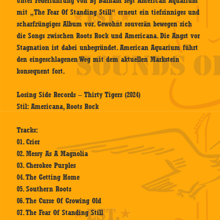
Unter Federführung von BJ Barham legt American Aquarium
mit „The Fear Of Standing Still“ erneut ein tiefsinniges und
scharfzüngiges Album vor. Gewohnt souverän bewegen sich
die Songs zwischen Roots Rock und Americana. Die Angst vor
Stagnation ist dabei unbegründet. American Aquarium führt
den eingeschlagenen Weg mit dem aktuellen Markstein
konsequent fort.
Losing Side Records – Thirty Tigers (2024)
Stil: Americana, Roots Rock
Tracks:
01. Crier
02. Messy As A Magnolia
03. Cherokee Purples
04. The Getting Home
05. Southern Roots
06. The Curse Of Growing Old
07. The Fear Of Standing Still