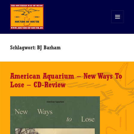
MENÜ
UND
WIDGETS
Sounds of South
Schlagwort:
BJ Barham
American Aquarium – New Ways To
Lose – CD-Review