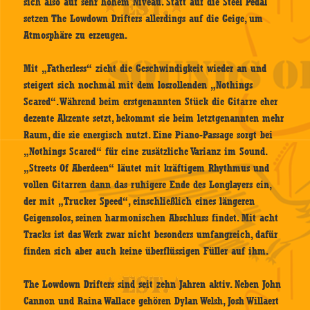
sich also auf sehr hohem Niveau. Statt auf die Steel Pedal
setzen The Lowdown Drifters allerdings auf die Geige, um
Atmosphäre zu erzeugen.
Mit „Fatherless“ zieht die Geschwindigkeit wieder an und
steigert sich nochmal mit dem losrollenden „Nothings
Scared“. Während beim erstgenannten Stück die Gitarre eher
dezente Akzente setzt, bekommt sie beim letztgenannten mehr
Raum, die sie energisch nutzt. Eine Piano-Passage sorgt bei
„Nothings Scared“ für eine zusätzliche Varianz im Sound.
„Streets Of Aberdeen“ läutet mit kräftigem Rhythmus und
vollen Gitarren dann das ruhigere Ende des Longlayers ein,
der mit „Trucker Speed“, einschließlich eines längeren
Geigensolos, seinen harmonischen Abschluss findet. Mit acht
Tracks ist das Werk zwar nicht besonders umfangreich, dafür
finden sich aber auch keine überflüssigen Füller auf ihm.
The Lowdown Drifters sind seit zehn Jahren aktiv. Neben John
Cannon und Raina Wallace gehören Dylan Welsh, Josh Willaert