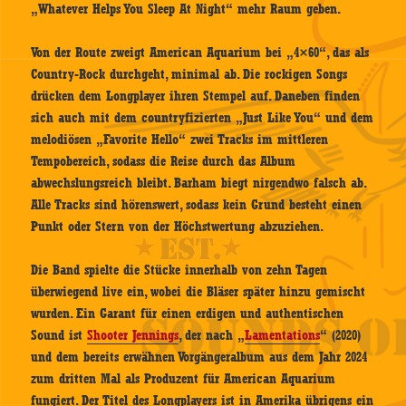
„Whatever Helps You Sleep At Night“ mehr Raum geben.
Von der Route zweigt American Aquarium bei „4×60“, das als
Country-Rock durchgeht, minimal ab. Die rockigen Songs
drücken dem Longplayer ihren Stempel auf. Daneben finden
sich auch mit dem countryfizierten „Just Like You“ und dem
melodiösen „Favorite Hello“ zwei Tracks im mittleren
Tempobereich, sodass die Reise durch das Album
abwechslungsreich bleibt. Barham biegt nirgendwo falsch ab.
Alle Tracks sind hörenswert, sodass kein Grund besteht einen
Punkt oder Stern von der Höchstwertung abzuziehen.
Die Band spielte die Stücke innerhalb von zehn Tagen
überwiegend live ein, wobei die Bläser später hinzu gemischt
wurden. Ein Garant für einen erdigen und authentischen
Sound ist
Shooter Jennings
, der nach „
Lamentations
“ (2020)
und dem bereits erwähnen Vorgängeralbum aus dem Jahr 2024
zum dritten Mal als Produzent für American Aquarium
fungiert. Der Titel des Longplayers ist in Amerika übrigens ein