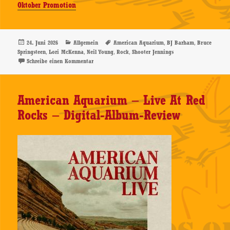
Oktober Promotion
Veröffentlicht
Kategorien
Schlagwörter
,
,
24. Juni 2026
Allgemein
American Aquarium
BJ Barham
Bruce
am
,
,
,
,
Springsteen
Lori McKenna
Neil Young
Rock
Shooter Jennings
zu American Aquarium – New Ways To Lose – CD-Revi
Schreibe einen Kommentar
American Aquarium – Live At Red
Rocks – Digital-Album-Review