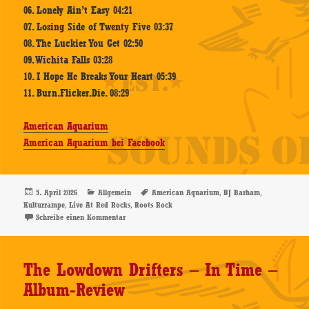
06. Lonely Ain’t Easy 04:21
07. Losing Side of Twenty Five 03:37
08. The Luckier You Get 02:50
09. Wichita Falls 03:28
10. I Hope He Breaks Your Heart 05:39
11. Burn.Flicker.Die. 08:29
American Aquarium
American Aquarium bei Facebook
Veröffentlicht
Kategorien
Schlagwörter
,
,
5. April 2026
Allgemein
American Aquarium
BJ Barham
am
,
,
Kulturrampe
Live At Red Rocks
Roots Rock
zu American Aquarium – Live At Red Rocks – Digita
Schreibe einen Kommentar
The Lowdown Drifters – In Time –
Album-Review