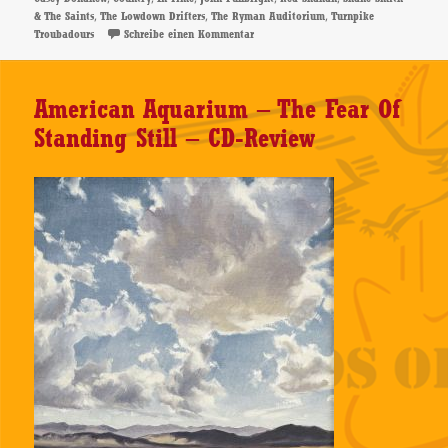
,
,
,
& The Saints
The Lowdown Drifters
The Ryman Auditorium
Turnpike
zu The Lowdown Drifters – In Time – A
Troubadours
Schreibe einen Kommentar
American Aquarium – The Fear Of
Standing Still – CD-Review