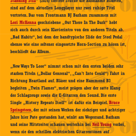
Standing Still
“ (2024) flottere Stücke die Ausnahme bildeten,
sind auf dem aktuellen Longplayer nur zwei ruhige Titel
vertreten. Das vom Frontmann BJ Barham zusammen mit
Lori McKenna
geschriebene „Out There In The Dark“ hebt
sich auch durch sein Klavierintro von den anderen Titeln ab.
„Bad Habits“, bei dem der bandtypische Slide der Steel Pedal
ebenso wie eine seltener eingesetzte Horn-Section zu hören ist,
beschließt das Album.
„New Ways To Lose“ nimmt schon mit den ersten beiden sehr
starken Titeln („Dollar Genreral“, „Can’t Into Could“) Fahrt in
Richtung Heartland auf. Bläser und eine Hammond B3
begleiten „Twin Flames“, meist prägen aber der satte Klang
des Schlagzeugs sowie die E-Gitarren den Sound. Die erste
Single „History Repeats Itself“ ist dafür ein Beispiel.
Bruce
Springsteen
, der mit seinen Werken der siebziger und achtziger
Jahre hier Pate gestanden hat, winkt am Wegesrand. Barham
und seine Mitstreiter schauen weiterhin bei
Neil Young
vorbei,
wenn sie den schrillen elektrischen Gitarrentönen auf