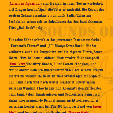
(
American Aquarium
) ein, die sich in ihren Texten wiederholt
mit Dingen beschäftigen, die Väter so umtreibt. Die Geburt des
zweiten Sohnes veranlasste nun auch Sadler Vaden zur
Produktion seines dritten Soloalbums, das den bezeichnenden
Titel „Dad Rock“ trägt.
Für seine Söhne schrieb er das jammende Instrumentalstück
„Townend’s Theme“ und „I’ll Always Come Back“. Kinder
verändern auch die Perspektive auf die eigenen Eltern, denen
Vaden „Two Balloons“ widmet. Heartbreaker Mike Campbell
(
Tom Petty
, The Dirty Knobs), Elliot Easton (The Cars) und
einige andere Kollegen unterstützten Vaden bei seinem Projekt.
Die Tracks wurden im Kern an zwei Studiotagen eingespielt
und dann nach und nach weiter bearbeitet, soweit Vaden
zwischen Windeln, Fläschchen und Abendritualen Zeitfenster
dazu fand. Neben Familienleben und Solokarriere kann sich
Vaden über mangelnde Beschäftigung nicht beklagen. Er ist
weiterhin Leadgitarrist bei The 400 Unit, der Band von
Jason
Isbell
, und betätigt sich als Produzent (
Morgan Wade
).