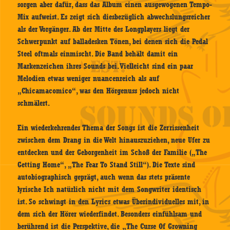
sorgen aber dafür, dass das Album einen ausgewogenen Tempo-
Mix aufweist. Es zeigt sich diesbezüglich abwechslungsreicher
als der Vorgänger. Ab der Mitte des Longplayers liegt der
Schwerpunkt auf balladesken Tönen, bei denen sich die Pedal
Steel oftmals einmischt. Die Band behält damit ein
Markenzeichen ihres Sounds bei. Vielleicht sind ein paar
Melodien etwas weniger nuancenreich als auf
„Chicamacomico“, was den Hörgenuss jedoch nicht
schmälert.
Ein wiederkehrendes Thema der Songs ist die Zerrissenheit
zwischen dem Drang in die Welt hinauszuziehen, neue Ufer zu
entdecken und der Geborgenheit im Schoß der Familie („The
Getting Home“, „The Fear To Stand Still“). Die Texte sind
autobiographisch geprägt, auch wenn das stets präsente
lyrische Ich natürlich nicht mit dem Songwriter identisch
ist. So schwingt in den Lyrics etwas Überindividuelles mit, in
dem sich der Hörer wiederfindet. Besonders einfühlsam und
berührend ist die Perspektive, die „The Curse Of Growning