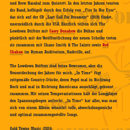
und Drew Harakal zum Quintett. In den letzten Jahren tourten
die Band, beflügelt durch den Erfolg von „Fire In Her Eyes“,
das sich auf der CD „Last Call For Dreamers“ (2019) findet,
unermüdlich durch die USA. Kürzlich teilten sich The
Lowdown Drifters mit
Casey Donahew
die Bühne und
pünktlich mit der Veröffentlichung der neuen Scheibe treten
sie zusammen mit Shane Smith & The Saints sowie
Red
Shahan
im Ryman Auditorium, Nashville, auf.
The Lowdown Drifters sind keine Newcomer, aber die
Neuentdeckung des Jahres für mich. „In Time“ fügt
zeitgemäße Country-Stücke, deren Pegel mal in Richtung
Rock und mal in Richtung Americana ausschlägt, gekonnt
zusammen. Mit seinen Tempovariationen hält der Longplayer
den Spannungsbogen aufrecht. „In Time“ hat alles, was man
sich von einem Album wünscht: tolle, abwechslungsreiche
und optimal zusammengestellte Songs.
Gold Towne Music (2024)