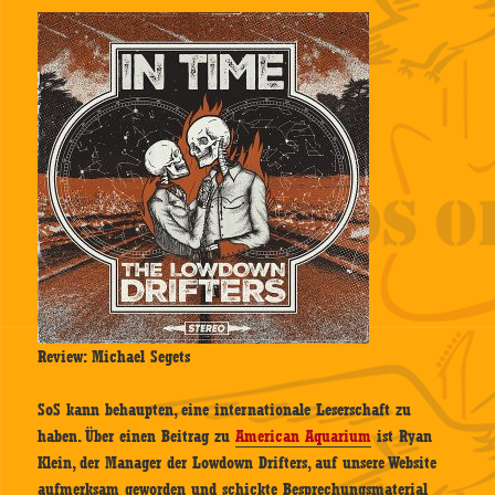
Review: Michael Segets
SoS kann behaupten, eine internationale Leserschaft zu
haben. Über einen Beitrag zu
American Aquarium
ist Ryan
Klein, der Manager der Lowdown Drifters, auf unsere Website
aufmerksam geworden und schickte Besprechungsmaterial