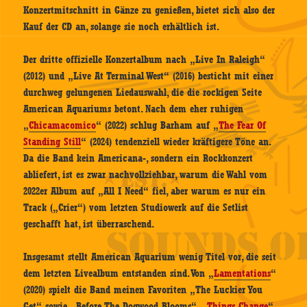
Konzertmitschnitt in Gänze zu genießen, bietet sich also der
Kauf der CD an, solange sie noch erhältlich ist.
Der dritte offizielle Konzertalbum nach „Live In Raleigh“
(2012) und „Live At Terminal West“ (2016) besticht mit einer
durchweg gelungenen Liedauswahl, die die rockigen Seite
American Aquariums betont. Nach dem eher ruhigen
„
Chicamacomico
“ (2022) schlug Barham auf „
The Fear Of
Standing Still
“ (2024) tendenziell wieder kräftigere Töne an.
Da die Band kein Americana-, sondern ein Rockkonzert
abliefert, ist es zwar nachvollziehbar, warum die Wahl vom
2022er Album auf „All I Need“ fiel, aber warum es nur ein
Track („Crier“) vom letzten Studiowerk auf die Setlist
geschafft hat, ist überraschend.
Insgesamt stellt American Aquarium wenig Titel vor, die seit
dem letzten Livealbum entstanden sind. Von „
Lamentations
“
(2020) spielt die Band meinen Favoriten „The Luckier You
Get“ sowie „Before The Dogwood Blooms“. „
Things Change
“