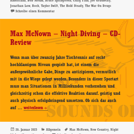
,
,
,
,
,
Americana
Bob Mould
Bruce Springsteen
Craig Finn
Joe Grushecky
CD-
,
,
,
,
Jonathan Low
Rock
Taylor Swift
The Hold Steady
The War On Drugs
Review
zu Craig Finn– Always Been – CD-Review
Schreibe einen Kommentar
Max McNown – Night Diving – CD-
Review
Wenn man über zwanzig Jahre Tischtennis auf recht
hochklassigem Niveau gespielt hat, ist einem die
außergewöhnliche Gabe, Dinge zu antizipieren, vermutlich
mit in die Wiege gelegt worden. Besonders in dieser Sportart
muss man Situationen in Millisekunden vorhersehen und
gleichzeitig schon die effektive Reaktion darauf. geistig und
auch physisch erfolgsbringend umsetzen. Ob sich das auch
Max
auf …
weiterlesen
McNown
–
Night
Veröffentlicht
Kategorien
Schlagwörter
,
,
20. Januar 2025
Allgemein
Max McNown
New Country
Night