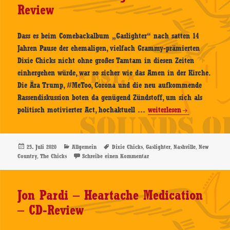
Review
Dass es beim Comebackalbum „Gaslighter“ nach satten 14
Jahren Pause der ehemaligen, vielfach Grammy-prämierten
Dixie Chicks nicht ohne großes Tamtam in diesen Zeiten
einhergehen würde, war so sicher wie das Amen in der Kirche.
Die Ära Trump, #MeToo, Corona und die neu aufkommende
Rassendiskussion boten da genügend Zündstoff, um sich als
The
politisch motivierter Act, hochaktuell …
weiterlesen
Chicks
–
Gaslighter
Veröffentlicht
Kategorien
Schlagwörter
,
,
,
25. Juli 2020
Allgemein
Dixie Chicks
Gaslighter
Nashville
New
am
,
zu The Chicks – Gaslighter – CD
Country
The Chicks
Schreibe einen Kommentar
–
CD-
Review
Jon Pardi – Heartache Medication
– CD-Review