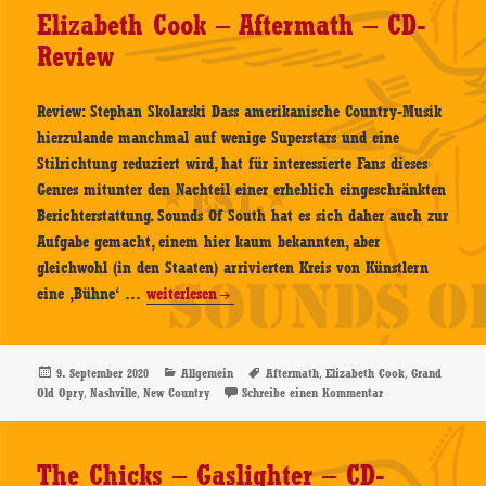
Review
Elizabeth Cook – Aftermath – CD-
Review
Review: Stephan Skolarski Dass amerikanische Country-Musik
hierzulande manchmal auf wenige Superstars und eine
Stilrichtung reduziert wird, hat für interessierte Fans dieses
Genres mitunter den Nachteil einer erheblich eingeschränkten
Berichterstattung. Sounds Of South hat es sich daher auch zur
Aufgabe gemacht, einem hier kaum bekannten, aber
gleichwohl (in den Staaten) arrivierten Kreis von Künstlern
Elizabeth
eine ‚Bühne‘ …
weiterlesen
Cook
–
Aftermath
Veröffentlicht
Kategorien
Schlagwörter
,
,
9. September 2020
Allgemein
Aftermath
Elizabeth Cook
Grand
am
,
,
zu Elizabeth Cook 
Old Opry
Nashville
New Country
Schreibe einen Kommentar
–
CD-
Review
The Chicks – Gaslighter – CD-