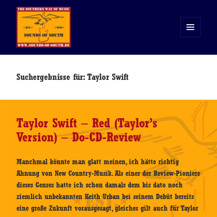
MENÜ
UND
WIDGETS
Sounds of South
Suchergebnisse für: Taylor Swift
Taylor Swift – Red (Taylor’s
Version) – Do-CD-Review
Manchmal könnte man glatt meinen, ich hätte richtig
Ahnung von New Country-Musik. Als einer der Review-Pioniere
dieses Genres hatte ich schon damals dem bis dato noch
ziemlich unbekannten Keith Urban bei seinem Debüt bereits
eine große Zukunft vorausgesagt, gleiches gilt auch für Taylor