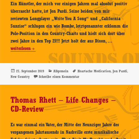
Ein Künstler, der mich vor einigen Jahren mal absolut positiv
überrascht hatte, ist Jon Pardi. Seine beiden von mir
reviewten Longplayer „Write You A Song“ und „California
Sunrise“ schlugen ein wie Bombe, letztgenannter erklomm die
Pole-Position in den Country-Charts und hielt sich dort über
Jon
zwei Jahre in den Top 25!!! Jetzt holt der aus Dixon, …
Pardi
weiterlesen
–
Heartache
Medication
Veröffentlicht
Kategorien
Schlagwörter
,
,
27. September 2019
Allgemein
Heartache Medication
Jon Pardi
am
zu Jon Pardi – Heartache Medication 
New Country
Schreibe einen Kommentar
–
CD-
Review
Thomas Rhett – Life Changes –
CD-Review
Es war einmal ein Vater, der Mitte der Neunziger Jahre des
vergangenen Jahrtausends in Nashville erste musikalische