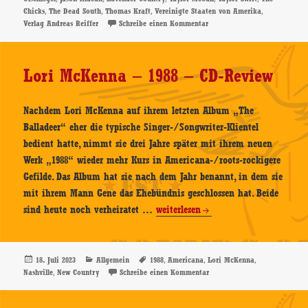
Ein
,
,
,
,
Chicks
The Dead South
Thomas Kraft
Vereinigte Staaten von Amerika
zerrissenes
zu Thomas Kraft – Americana.
Verlag Andreas Reiffer
Schreibe einen Kommentar
Land
im
Spiegel
Lori McKenna – 1988 – CD-Review
der
Country
Nachdem Lori McKenna auf ihrem letzten Album „The
Music
Balladeer“ eher die typische Singer-/Songwriter-Klientel
–
bedient hatte, nimmt sie drei Jahre später mit ihrem neuen
Buch-
Werk „1988“ wieder mehr Kurs in Americana-/roots-rockigere
Rezension
Gefilde. Das Album hat sie nach dem Jahr benannt, in dem sie
mit ihrem Mann Gene das Ehebündnis geschlossen hat. Beide
Lori
sind heute noch verheiratet …
weiterlesen
McKenna
–
1988
Veröffentlicht
Kategorien
Schlagwörter
,
,
,
18. Juli 2023
Allgemein
1988
Americana
Lori McKenna
am
,
zu Lori McKenna – 1988 – CD
Nashville
New Country
Schreibe einen Kommentar
–
CD-