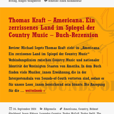
am
,
zu Max McNown – Night D
Diving
Singer/Songwriter
Schreibe einen Kommentar
Diving
–
CD-
Thomas Kraft – Americana. Ein
Review
zerrissenes Land im Spiegel der
Country Music – Buch-Rezension
Review: Michael Segets Thomas Kraft zieht in „Americana.
Ein zerrissenes Land im Spiegel der Country Music“
Verbindungslinien zwischen Country Music und nationaler
Identität der Vereinigten Staaten von Amerika. In dem Buch
finden viele Musiker_innen Erwähnung, die in der
Interpretenskala von Sounds-of-South vertreten sind, sodass es
für unsere Leser_innen bereichernd sein könnte. Die Anregung
Thomas
für die …
weiterlesen
Kraft
–
Americana.
Veröffentlicht
Kategorien
Schlagwörter
,
,
24. September 2024
Allgemein
Americana
Country
Helmut
am
,
,
,
,
,
Ölschlegel
Jason Aldean
Lavender Country
Taylor McCall
Taylor Swift
The