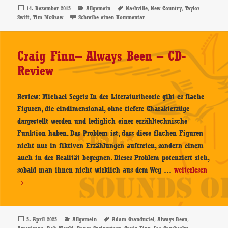
Same
Veröffentlicht
Kategorien
Schlagwörter
,
,
14. Dezember 2015
Allgemein
Nashville
New Country
Taylor
am
,
zu Taylor Swift – Same – CD-Revi
Swift
Tim McGraw
Schreibe einen Kommentar
–
CD-
Review
Craig Finn– Always Been – CD-
Review
Review: Michael Segets In der Literaturtheorie gibt es flache
Figuren, die eindimensional, ohne tiefere Charakterzüge
dargestellt werden und lediglich einer erzähltechnische
Funktion haben. Das Problem ist, dass diese flachen Figuren
nicht nur in fiktiven Erzählungen auftreten, sondern einem
auch in der Realität begegnen. Dieses Problem potenziert sich,
Craig
sobald man ihnen nicht wirklich aus dem Weg …
weiterlesen
Finn–
Always
Been
–
Veröffentlicht
Kategorien
Schlagwörter
,
,
5. April 2025
Allgemein
Adam Granduciel
Always Been
am