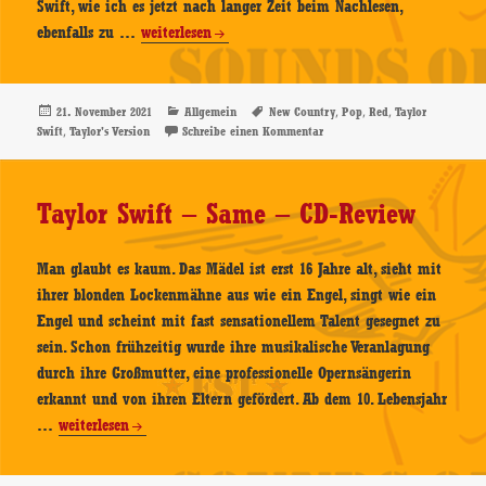
Swift, wie ich es jetzt nach langer Zeit beim Nachlesen,
Taylor
ebenfalls zu …
weiterlesen
Swift
–
Red
Veröffentlicht
Kategorien
Schlagwörter
,
,
,
21. November 2021
Allgemein
New Country
Pop
Red
Taylor
am
,
zu Taylor Swift – Red (Taylor’
Swift
Taylor's Version
Schreibe einen Kommentar
(Taylor’s
Version)
–
Taylor Swift – Same – CD-Review
Do-
CD-
Review
Man glaubt es kaum. Das Mädel ist erst 16 Jahre alt, sieht mit
ihrer blonden Lockenmähne aus wie ein Engel, singt wie ein
Engel und scheint mit fast sensationellem Talent gesegnet zu
sein. Schon frühzeitig wurde ihre musikalische Veranlagung
durch ihre Großmutter, eine professionelle Opernsängerin
erkannt und von ihren Eltern gefördert. Ab dem 10. Lebensjahr
Taylor
…
weiterlesen
Swift
–