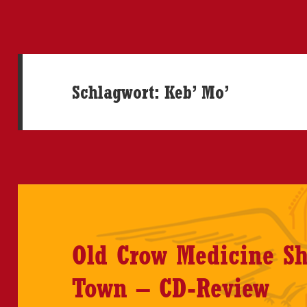
Schlagwort:
Keb’ Mo’
Old Crow Medicine Sh
Town – CD-Review