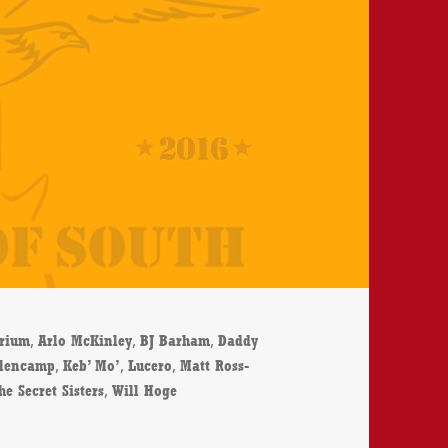
,
,
,
rium
Arlo McKinley
BJ Barham
Daddy
,
,
,
llencamp
Keb’ Mo’
Lucero
Matt Ross-
,
he Secret Sisters
Will Hoge
 Show – Paint This Town – CD-Review