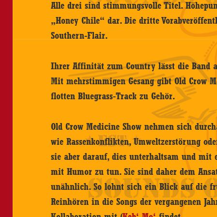
Alle drei sind stimmungsvolle Titel. Höhepun
„Honey Chile“ dar. Die dritte Vorabveröffent
Southern-Flair.
Ihrer Affinität zum Country lässt die Band 
Mit mehrstimmigen Gesang gibt Old Crow M
flotten Bluegrass-Track zu Gehör.
Old Crow Medicine Show nehmen sich durcha
wie Rassenkonflikten, Umweltzerstörung ode
sie aber darauf, dies unterhaltsam und mi
mit Humor zu tun. Sie sind daher dem Ansat
unähnlich. So lohnt sich ein Blick auf die f
Reinhören in die Songs der vergangenen Jah
Kollaboration mit (
Keb‘ Mo‘
findet.