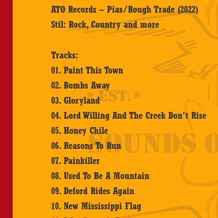
ATO Records – Pias/Rough Trade (2022)
Stil: Rock, Country and more
Tracks:
01. Paint This Town
02. Bombs Away
03. Gloryland
04. Lord Willing And The Creek Don’t Rise
05. Honey Chile
06. Reasons To Run
07. Painkiller
08. Used To Be A Mountain
09. Deford Rides Again
10. New Mississippi Flag