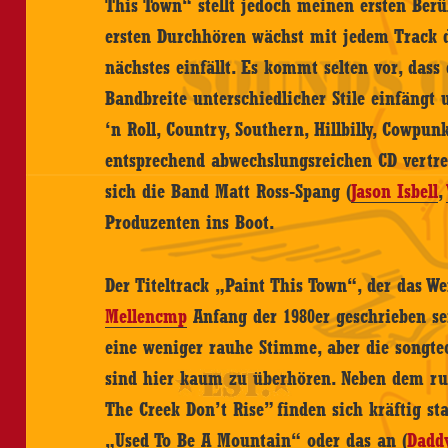
This Town“ stellt jedoch meinen ersten Ber
ersten Durchhören wächst mit jedem Track d
nächstes einfällt. Es kommt selten vor, dass
Bandbreite unterschiedlicher Stile einfängt
‘n Roll, Country, Southern, Hillbilly, Cowpu
entsprechend abwechslungsreichen CD vertre
sich die Band Matt Ross-Spang (
Jason Isbell
,
Produzenten ins Boot.
Der Titeltrack „Paint This Town“, der das We
Mellencmp
Anfang der 1980er geschrieben se
eine weniger rauhe Stimme, aber die songte
sind hier kaum zu überhören. Neben dem ru
The Creek Don’t Rise” finden sich kräftig s
„Used To Be A Mountain“ oder das an (
Dadd