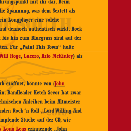
ührungspunkt mit ihr dar. Beim
ie Spannung, was dem Sextett als
 ein Longplayer eine solche
 und dennoch authentisch wirkt. Rock
nk bis hin zum Bluegrass sind auf der
ten. Für „Paint This Town“ holte
Will Hoge
,
Lucero
,
Arlo McKinley
) als
rk eröffnet, könnte von (
John
in. Bandleader Ketch Secor hat zwar
chnischen Anleihen beim Altmeister
nden Rock ‘n Roll „Lord Willing And
tampfende Stücke auf der CD, wie
y Long Legs
erinnernde „John