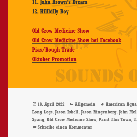
11. John Brown’s Dream
12. Hillbilly Boy
Old Crow Medicine Show
Old Crow Medicine Show bei Facebook
Pias/Rough Trade
Oktober Promotion
Veröffentlicht
Kategorien
Schlagwörter
18. April 2022
Allgemein
American Aqua
am
,
,
,
Long Legs
Jason Isbell
Jason Ringenberg
John Me
,
,
,
Spang
Old Crow Medicine Show
Paint This Town
T
zu Old Crow Medicine
Schreibe einen Kommentar