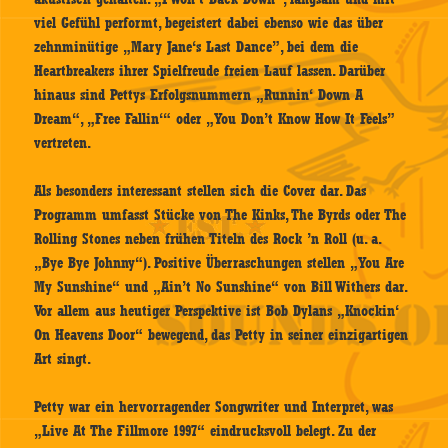
viel Gefühl performt, begeistert dabei ebenso wie das über
zehnminütige „Mary Jane‘s Last Dance”, bei dem die
Heartbreakers ihrer Spielfreude freien Lauf lassen. Darüber
hinaus sind Pettys Erfolgsnummern „Runnin‘ Down A
Dream“, „Free Fallin‘“ oder „You Don’t Know How It Feels”
vertreten.
Als besonders interessant stellen sich die Cover dar. Das
Programm umfasst Stücke von The Kinks, The Byrds oder The
Rolling Stones neben frühen Titeln des Rock ’n Roll (u. a.
„Bye Bye Johnny“). Positive Überraschungen stellen „You Are
My Sunshine“ und „Ain’t No Sunshine“ von Bill Withers dar.
Vor allem aus heutiger Perspektive ist Bob Dylans „Knockin‘
On Heavens Door“ bewegend, das Petty in seiner einzigartigen
Art singt.
Petty war ein hervorragender Songwriter und Interpret, was
„Live At The Fillmore 1997“ eindrucksvoll belegt. Zu der