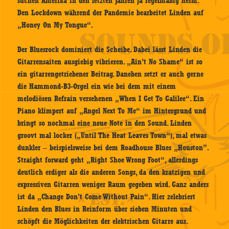
suchen Amerika in den letzten Jahren ja regelmäßig heim.
Den Lockdown während der Pandemie bearbeitet Linden auf
„Honey On My Tongue“.
Der Bluesrock dominiert die Scheibe. Dabei lässt Linden die
Gitarrensaiten ausgiebig vibrieren. „Ain’t No Shame“ ist so
ein gitarrengetriebener Beitrag. Daneben setzt er auch gerne
die Hammond-B3-Orgel ein wie bei dem mit einem
melodiösen Refrain versehenen „When I Get To Galilee“. Ein
Piano klimpert auf „Angel Next To Me“ im Hintergrund und
bringt so nochmal eine neue Note in den Sound. Linden
groovt mal locker („Until The Heat Leaves Town“), mal etwas
dunkler – beispielsweise bei dem Roadhouse Blues „Houston”.
Straight forward geht „Right Shoe Wrong Foot“, allerdings
deutlich erdiger als die anderen Songs, da den kratzigen und
expressiven Gitarren weniger Raum gegeben wird. Ganz anders
ist da „Change Don’t Come Without Pain“. Hier zelebriert
Linden den Blues in Reinform über sieben Minuten und
schöpft die Möglichkeiten der elektrischen Gitarre aus.