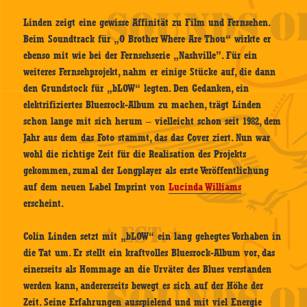
Linden zeigt eine gewisse Affinität zu Film und Fernsehen.
Beim Soundtrack für „O Brother Where Are Thou“ wirkte er
ebenso mit wie bei der Fernsehserie „Nashville”. Für ein
weiteres Fernsehprojekt, nahm er einige Stücke auf, die dann
den Grundstock für „bLOW“ legten. Den Gedanken, ein
elektrifiziertes Bluesrock-Album zu machen, trägt Linden
schon lange mit sich herum – vielleicht schon seit 1982, dem
Jahr aus dem das Foto stammt, das das Cover ziert. Nun war
wohl die richtige Zeit für die Realisation des Projekts
gekommen, zumal der Longplayer als erste Veröffentlichung
auf dem neuen Label Imprint von
Lucinda Williams
erscheint.
Colin Linden setzt mit „bLOW“ ein lang gehegtes Vorhaben in
die Tat um. Er stellt ein kraftvolles Bluesrock-Album vor, das
einerseits als Hommage an die Urväter des Blues verstanden
werden kann, andererseits bewegt es sich auf der Höhe der
Zeit. Seine Erfahrungen ausspielend und mit viel Energie