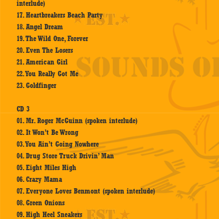
interlude)
17. Heartbreakers Beach Party
18. Angel Dream
19. The Wild One, Forever
20. Even The Losers
21. American Girl
22. You Really Got Me
23. Goldfinger
CD 3
01. Mr. Roger McGuinn (spoken interlude)
02. It Won’t Be Wrong
03. You Ain’t Going Nowhere
04. Drug Store Truck Drivin’ Man
05. Eight Miles High
06. Crazy Mama
07. Everyone Loves Benmont (spoken interlude)
08. Green Onions
09. High Heel Sneakers