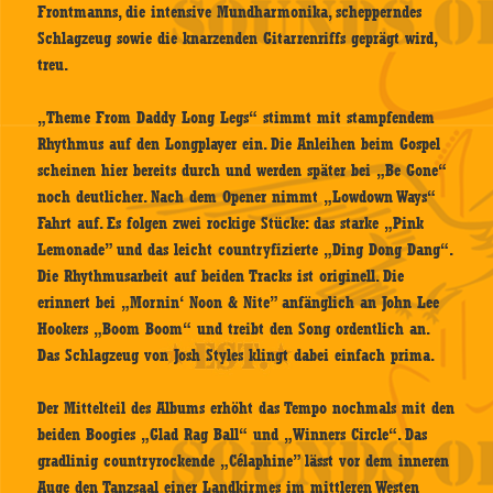
Frontmanns, die intensive Mundharmonika, schepperndes
Schlagzeug sowie die knarzenden Gitarrenriffs geprägt wird,
treu.
„Theme From Daddy Long Legs“ stimmt mit stampfendem
Rhythmus auf den Longplayer ein. Die Anleihen beim Gospel
scheinen hier bereits durch und werden später bei „Be Gone“
noch deutlicher. Nach dem Opener nimmt „Lowdown Ways“
Fahrt auf. Es folgen zwei rockige Stücke: das starke „Pink
Lemonade” und das leicht countryfizierte „Ding Dong Dang“.
Die Rhythmusarbeit auf beiden Tracks ist originell. Die
erinnert bei „Mornin‘ Noon & Nite” anfänglich an John Lee
Hookers „Boom Boom“ und treibt den Song ordentlich an.
Das Schlagzeug von Josh Styles klingt dabei einfach prima.
Der Mittelteil des Albums erhöht das Tempo nochmals mit den
beiden Boogies „Glad Rag Ball“ und „Winners Circle“. Das
gradlinig countryrockende „Célaphine” lässt vor dem inneren
Auge den Tanzsaal einer Landkirmes im mittleren Westen