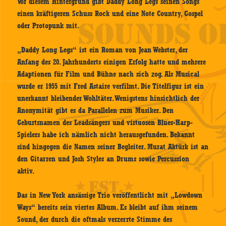
Vor diesem Hintergrund gibt Daddy Long Legs seinen Songs
einen kräftigeren Schuss Rock und eine Note Country, Gospel
oder Protopunk mit.
„Daddy Long Legs“ ist ein Roman von Jean Webster, der
Anfang des 20. Jahrhunderts einigen Erfolg hatte und mehrere
Adaptionen für Film und Bühne nach sich zog. Als Musical
wurde er 1955 mit Fred Astaire verfilmt. Die Titelfigur ist ein
unerkannt bleibender Wohltäter. Wenigstens hinsichtlich der
Anonymität gibt es da Parallelen zum Musiker. Den
Geburtsnamen des Leadsängers und virtuosen Blues-Harp-
Spielers habe ich nämlich nicht herausgefunden. Bekannt
sind hingegen die Namen seiner Begleiter. Murat Aktürk ist an
den Gitarren und Josh Styles an Drums sowie Percussion
aktiv.
Das in New York ansässige Trio veröffentlicht mit „Lowdown
Ways“ bereits sein viertes Album. Es bleibt auf ihm seinem
Sound, der durch die oftmals verzerrte Stimme des