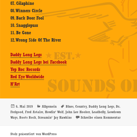
07. Célaphine
08. Winners Circle
09. Back Door Fool
10. Snagglepuss
11. Be Gone
12. Wrong Side Of The River
Daddy Long Legs
Daddy Long Legs bei Facebook
Yep Roc Records
Red Eye Worldwide
H’Art
Veröffentlicht
Kategorien
Schlagwörter
,
,
,
6. Mai 2019
Allgemein
Blues
Country
Daddy Long Legs
Dr.
am
,
,
,
,
,
Feelgood
Fred Astaire
Howlin‘ Wolf
John Lee Hooker
Leadbelly
Lowdown
,
,
zu Daddy 
Ways
Roots Rock
Screamin‘ Jay Hawkins
Schreibe einen Kommentar
Stolz präsentiert von WordPress