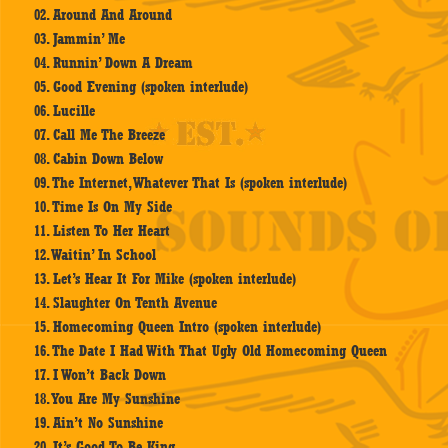
02. Around And Around
03. Jammin’ Me
04. Runnin’ Down A Dream
05. Good Evening (spoken interlude)
06. Lucille
07. Call Me The Breeze
08. Cabin Down Below
09. The Internet, Whatever That Is (spoken interlude)
10. Time Is On My Side
11. Listen To Her Heart
12. Waitin’ In School
13. Let’s Hear It For Mike (spoken interlude)
14. Slaughter On Tenth Avenue
15. Homecoming Queen Intro (spoken interlude)
16. The Date I Had With That Ugly Old Homecoming Queen
17. I Won’t Back Down
18. You Are My Sunshine
19. Ain’t No Sunshine
20. It’s Good To Be King