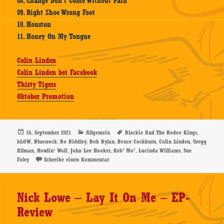
08. Change Don’t Come Without Pain
09. Right Shoe Wrong Foot
10. Houston
11. Honey On My Tongue
Colin Linden
Colin Linden bei Facebook
Thirty Tigers
Oktober Promotion
Veröffentlicht
Kategorien
Schlagwörter
,
16. September 2021
Allgemein
Blackie And The Rodeo Kings
am
,
,
,
,
,
,
bLOW
Bluesrock
Bo Diddley
Bob Dylan
Bruce Cockburn
Colin Linden
Gregg
,
,
,
,
,
Allman
Howlin‘ Wolf
John Lee Hooker
Keb’ Mo’
Lucinda Williams
Sue
zu Colin Linden – bLOW – CD-Review
Foley
Schreibe einen Kommentar
Nick Lowe – Lay It On Me – EP-
Review