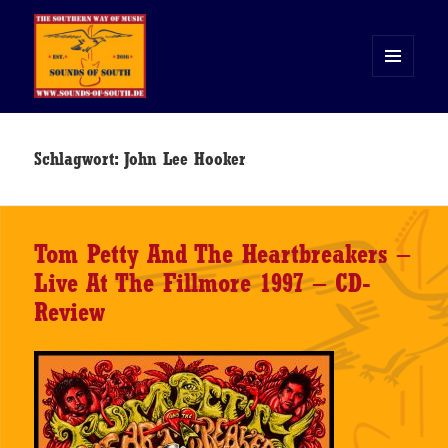
MENÜ
UND
WIDGETS
Sounds of South
Schlagwort:
John Lee Hooker
Tom Petty And The Heartbreakers –
Live At The Fillmore 1997 – CD-
Review