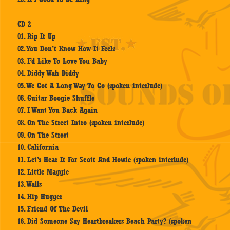
CD 2
01. Rip It Up
02. You Don’t Know How It Feels
03. I’d Like To Love You Baby
04. Diddy Wah Diddy
05. We Got A Long Way To Go (spoken interlude)
06. Guitar Boogie Shuffle
07. I Want You Back Again
08. On The Street Intro (spoken interlude)
09. On The Street
10. California
11. Let’s Hear It For Scott And Howie (spoken interlude)
12. Little Maggie
13. Walls
14. Hip Hugger
15. Friend Of The Devil
16. Did Someone Say Heartbreakers Beach Party? (spoken