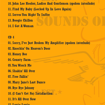
10. John Lee Hooker, Ladies And Gentlemen (spoken interlude)
11. Find My Baby (Locked Up In Love Again)
12. Serves You Right To Suffer
13. Boogie Chillen
14. I Got A Woman
CD 4
01. Sorry, I’ve Just Broken My Amplifier (spoken interlude)
02. Knockin’ On Heaven’s Door
03. Honey Bee
04. County Farm
05. You Wreck Me
06. Shakin’ All Over
07. Free Fallin’
08. Mary Jane’s Last Dance
09. Bye Bye Johnny
10. (I Can’t Get No) Satisfaction
11. It’s All Over Now
12. Louie Louie