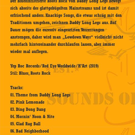
Der bluesinfiltrierte Roots Rock von Daddy Long Legs bewegt
sich abseits des glattgebügelten Mainstreams und ist damit
erfrischend anders. Knackige Songs, die etwas schräg mit den
Traditionen umgehen, zeichnen Daddy Long Legs aus. Auf
Dauer mögen die exzessiv eingesetzten Verzerrungen
anstrengen, daher wird man „Lowdown Ways“ vielleicht nicht
mehrfach hintereinander durchlaufen lassen, aber immer
wieder mal auflegen.
Yep Roc Records/Red Eye Worldwide/H’Art (2019)
Stil: Blues, Roots Rock
Tracks:
01. Theme from Daddy Long Legs
02. Pink Lemonade
03. Ding Dong Dang
04. Mornin‘ Noon & Nite
05. Glad Rag Ball
06. Bad Neighborhood