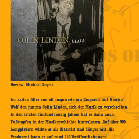
Review: Michael Segets
Im zarten Alter von elf inspirierte ein Gespräch mit Howlin‘
Wolf den jungen Colin Linden, sich der Musik zu verschreiben.
In den letzten fünfundvierzig Jahren hat er dann auch
Fußstapfen in der Musikgeschichte hinterlassen. Auf über 500
Longplayern wirkte er als Gitarrist und Sänger mit. Als
Produzent kann er auf rund 140 Veröffentlichungen