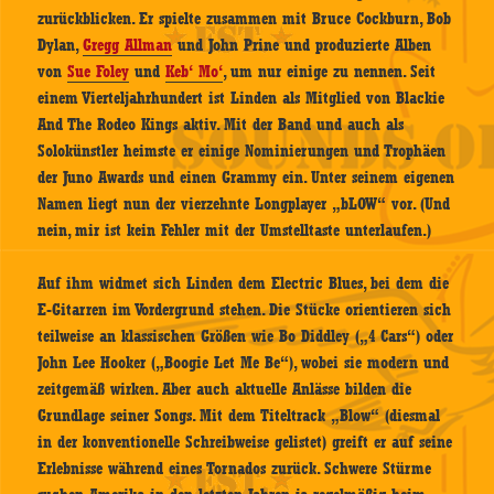
zurückblicken. Er spielte zusammen mit Bruce Cockburn, Bob
Dylan,
Gregg Allman
und John Prine und produzierte Alben
von
Sue Foley
und
Keb‘ Mo‘
, um nur einige zu nennen. Seit
einem Vierteljahrhundert ist Linden als Mitglied von Blackie
And The Rodeo Kings aktiv. Mit der Band und auch als
Solokünstler heimste er einige Nominierungen und Trophäen
der Juno Awards und einen Grammy ein. Unter seinem eigenen
Namen liegt nun der vierzehnte Longplayer „bLOW“ vor. (Und
nein, mir ist kein Fehler mit der Umstelltaste unterlaufen.)
Auf ihm widmet sich Linden dem Electric Blues, bei dem die
E-Gitarren im Vordergrund stehen. Die Stücke orientieren sich
teilweise an klassischen Größen wie Bo Diddley („4 Cars“) oder
John Lee Hooker („Boogie Let Me Be“), wobei sie modern und
zeitgemäß wirken. Aber auch aktuelle Anlässe bilden die
Grundlage seiner Songs. Mit dem Titeltrack „Blow“ (diesmal
in der konventionelle Schreibweise gelistet) greift er auf seine
Erlebnisse während eines Tornados zurück. Schwere Stürme