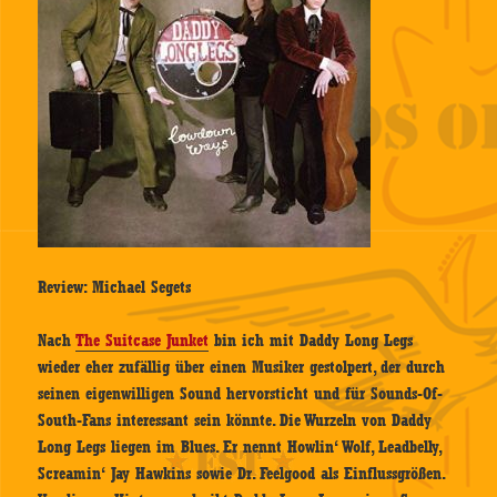
Review: Michael Segets
Nach
The Suitcase Junket
bin ich mit Daddy Long Legs
wieder eher zufällig über einen Musiker gestolpert, der durch
seinen eigenwilligen Sound hervorsticht und für Sounds-Of-
South-Fans interessant sein könnte. Die Wurzeln von Daddy
Long Legs liegen im Blues. Er nennt Howlin‘ Wolf, Leadbelly,
Screamin‘ Jay Hawkins sowie Dr. Feelgood als Einflussgrößen.