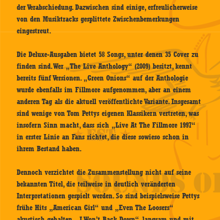
der Verabschiedung. Dazwischen sind einige, erfreulicherweise
von den Musiktracks gesplittete Zwischenbemerkungen
eingestreut.
Die Deluxe-Ausgaben bietet 58 Songs, unter denen 35 Cover zu
finden sind. Wer „The Live Anthology“ (2009) besitzt, kennt
bereits fünf Versionen. „Green Onions“ auf der Anthologie
wurde ebenfalls im Fillmore aufgenommen, aber an einem
anderen Tag als die aktuell veröffentlichte Variante. Insgesamt
sind wenige von Tom Pettys eigenen Klassikern vertreten, was
insofern Sinn macht, dass sich „Live At The Fillmore 1997“
in erster Linie an Fans richtet, die diese sowieso schon in
ihrem Bestand haben.
Dennoch verzichtet die Zusammenstellung nicht auf seine
bekannten Titel, die teilweise in deutlich veränderten
Interpretationen gespielt werden. So sind beispielsweise Pettys
frühe Hits „American Girl“ und „Even The Loosers“
akustisch gehalten. „I Won’t Back Down“, langsam und mit