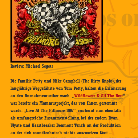
Review: Michael Segets
Die Familie Petty und Mike Campbell (The Dirty Knobs), der
langjährige Weggefährte von Tom Petty, halten die Erinnerung
an den Ausnahmemusiker wach. „
Wildflowers & All The Rest
“
war bereits ein Mammutprojekt, das von ihnen gestemmt
wurde. „Live At The Fillmore 1997“ erscheint nun ebenfalls
als umfangreiche Zusammenstellung, bei der zudem Ryan
Ulyate und Heartbreaker Benmont Tench an der Produktion –
an der sich soundtechnisch nichts auszusetzen lässt –