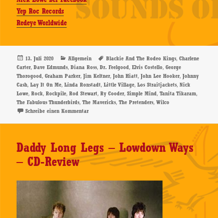
Yep Roc Records
Redeye Worldwide
Veröffentlicht
Kategorien
Schlagwörter
,
13. Juli 2020
Allgemein
Blackie And The Rodeo Kings
Charlene
am
,
,
,
,
,
Carter
Dave Edmunds
Diana Ross
Dr. Feelgood
Elvis Costello
George
,
,
,
,
,
Thorogood
Graham Parker
Jim Keltner
John Hiatt
John Lee Hooker
Johnny
,
,
,
,
,
Cash
Lay It On Me
Linda Ronstadt
Little Village
Los Straitjackets
Nick
,
,
,
,
,
,
,
Lowe
Rock
Rockpile
Rod Stewart
Ry Cooder
Simple Mind
Tanita Tikaram
,
,
,
The Fabulous Thunderbirds
The Mavericks
The Pretenders
Wilco
zu Nick Lowe – Lay It On Me – EP-Review
Schreibe einen Kommentar
Daddy Long Legs – Lowdown Ways
– CD-Review