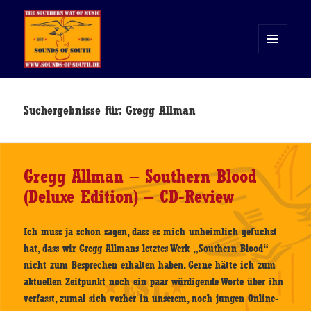
MENÜ
UND
WIDGETS
Sounds of South
Suchergebnisse für: Gregg Allman
Gregg Allman – Southern Blood
(Deluxe Edition) – CD-Review
Ich muss ja schon sagen, dass es mich unheimlich gefuchst
hat, dass wir Gregg Allmans letztes Werk „Southern Blood“
nicht zum Besprechen erhalten haben. Gerne hätte ich zum
aktuellen Zeitpunkt noch ein paar würdigende Worte über ihn
verfasst, zumal sich vorher in unserem, noch jungen Online-