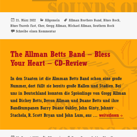
Allman
–
Blues
Veröffentlicht
Kategorien
Schlagwörter
,
,
21. März 2022
Allgemein
Allman Brothers Band
Blues Rock
am
,
,
,
,
Blues Travels Fast
Cher
Gregg Allman
Michael Allman
Southern Rock
Travels
zu Michael Allman – Blues Travels Fast – CD-Review
Schreibe einen Kommentar
Fast
–
CD-
The Allman Betts Band – Bless
Review
Your Heart – CD-Review
In den Staaten ist die Almman Betts Band schon eine große
Nummer, dort füllt sie bereits große Hallen und Stadien. Bei
uns in Deutschland konnten die Sprösslinge von Gregg Allman
und Dickey Betts, Devon Allman und Duane Betts und ihre
Bandkumpanen Barry Duane Oakley, John Ginty, Johnnv
The
Stachela, R. Scott Bryan und John Lum, aus …
weiterlesen
Allman
Betts