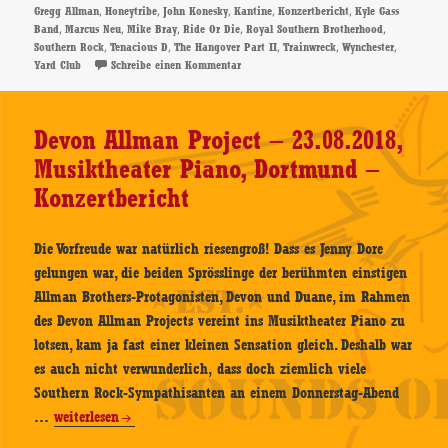
,
,
,
,
,
Gregg Allman
Honeytribe
John Konesky
Kantine
Konzertbericht
Kyle Gass
Wynchester-
,
,
,
,
,
Band
Marcus Neu
Mike Bray
Ride Or Die
Royal Southern Brotherhood
29.08.2018,
,
,
,
,
,
Southern Rock
Tenacious D
The Hangover Part II
Trainwreck
Wynchester
zu Devon Allman Project – Support: Wynche
Yard Club
Schreibe einen Kommentar
Yard
Club,
Köln
Devon Allman Project – 23.08.2018,
–
Musiktheater Piano, Dortmund –
Konzertbericht
Konzertbericht
Die Vorfreude war natürlich riesengroß! Dass es Jenny Dore
gelungen war, die beiden Sprösslinge der berühmten einstigen
Allman Brothers-Protagonisten, Devon und Duane, im Rahmen
des Devon Allman Projects vereint ins Musiktheater Piano zu
lotsen, kam ja fast einer kleinen Sensation gleich. Deshalb war
es auch nicht verwunderlich, dass doch ziemlich viele
Southern Rock-Sympathisanten an einem Donnerstag-Abend
Devon
…
weiterlesen
Allman