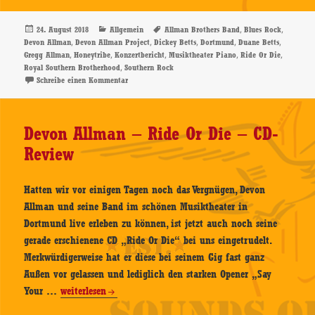
Project
–
Veröffentlicht
Kategorien
Schlagwörter
,
,
24. August 2018
Allgemein
Allman Brothers Band
Blues Rock
am
,
,
,
,
,
Devon Allman
Devon Allman Project
Dickey Betts
Dortmund
Duane Betts
23.08.2018,
,
,
,
,
,
Gregg Allman
Honeytribe
Konzertbericht
Musiktheater Piano
Ride Or Die
Musiktheater
,
Royal Southern Brotherhood
Southern Rock
Piano,
zu Devon Allman Project – 23.08.2018, Musiktheater 
Schreibe einen Kommentar
Dortmund
–
Devon Allman – Ride Or Die – CD-
Konzertbericht
Review
Hatten wir vor einigen Tagen noch das Vergnügen, Devon
Allman und seine Band im schönen Musiktheater in
Dortmund live erleben zu können, ist jetzt auch noch seine
gerade erschienene CD „Ride Or Die“ bei uns eingetrudelt.
Merkwürdigerweise hat er diese bei seinem Gig fast ganz
Außen vor gelassen und lediglich den starken Opener „Say
Devon
Your …
weiterlesen
Allman