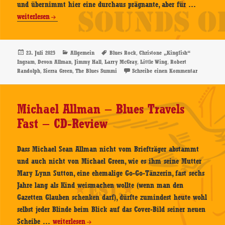
Devon
und übernimmt hier eine durchaus prägnante, aber für …
Allman
weiterlesen
–
The
Blues
Veröffentlicht
Kategorien
Schlagwörter
,
23. Juli 2025
Allgemein
Blues Rock
Christone „Kingfish“
am
,
,
,
,
,
Ingram
Devon Allman
Jimmy Hall
Larry McGray
Little Wing
Robert
Summit
,
,
zu Devon A
Randolph
Sierra Green
The Blues Summi
Schreibe einen Kommentar
–
CD-
Review
Michael Allman – Blues Travels
Fast – CD-Review
Dass Michael Sean Allman nicht vom Briefträger abstammt
und auch nicht von Michael Green, wie es ihm seine Mutter
Mary Lynn Sutton, eine ehemalige Go-Go-Tänzerin, fast sechs
Jahre lang als Kind weismachen wollte (wenn man den
Gazetten Glauben schenken darf), dürfte zumindest heute wohl
selbst jeder Blinde beim Blick auf das Cover-Bild seiner neuen
Michael
Scheibe …
weiterlesen