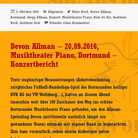
–
Ride
Veröffentlicht
Kategorien
Schlagwörter
,
,
3. Oktober 2016
Allgemein
Blues Rock
Devon Allman
am
,
,
,
,
,
Dortmund
Gregg Allman
Konzert
Musiktheater Piano
Ride Or Die
Southern
Or
,
zu Devon Allman – Ride Or Die
Rock
Southern Soul
Schreibe einen Kommentar
Die
–
CD-
Devon Allman – 20.09.2016,
Review
Musiktheater Piano, Dortmund –
Konzertbericht
Trotz ungünstiger Voraussetzungen (Arbeitswochentag,
zeitgleiches Fußball-Bundesliga-Spiel des Dortmunders heiliger
BVB AG bei VW Wolfsburg…), hatten an diesem Abend
immerhin weit über 100 Zuschauer den Weg ins schöne
Dortmunder Musiktheater Piano gefunden, um den Allman-
Sprössling Devon (mittlerweile natürlich längst ein
gestandener Mann) erstmals mit eigener Band zu begutachten.
Ihm kam vermutlich, neben seinen bisherigen guten