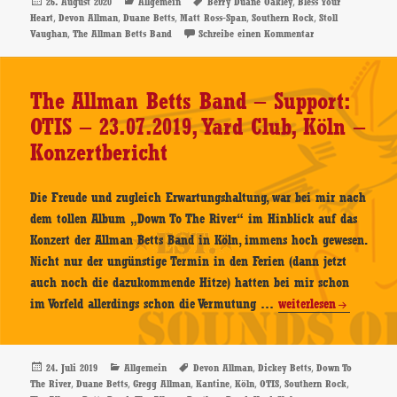
Band
Veröffentlicht
Kategorien
Schlagwörter
,
26. August 2020
Allgemein
Berry Duane Oakley
Bless Your
am
,
,
,
,
,
Heart
Devon Allman
Duane Betts
Matt Ross-Span
Southern Rock
Stoll
–
,
zu The Allman Bett
Vaughan
The Allman Betts Band
Schreibe einen Kommentar
Bless
Your
Heart
The Allman Betts Band – Support:
–
OTIS – 23.07.2019, Yard Club, Köln –
CD-
Konzertbericht
Review
Die Freude und zugleich Erwartungshaltung, war bei mir nach
dem tollen Album „Down To The River“ im Hinblick auf das
Konzert der Allman Betts Band in Köln, immens hoch gewesen.
Nicht nur der ungünstige Termin in den Ferien (dann jetzt
auch noch die dazukommende Hitze) hatten bei mir schon
The
im Vorfeld allerdings schon die Vermutung …
weiterlesen
Allman
Betts
Band
Veröffentlicht
Kategorien
Schlagwörter
,
,
24. Juli 2019
Allgemein
Devon Allman
Dickey Betts
Down To
am
,
,
,
,
,
,
,
The River
Duane Betts
Gregg Allman
Kantine
Köln
OTIS
Southern Rock
–