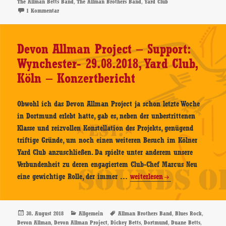
,
,
The Allman Betts Band
The Allman Brothers Band
Yard Club
Support:
zu The Allman Betts Band – Support: OTIS – 23.07.2019, Yard Club, 
1 Kommentar
OTIS
–
23.07.2019,
Devon Allman Project – Support:
Yard
Wynchester- 29.08.2018, Yard Club,
Club,
Köln – Konzertbericht
Köln
–
Konzertbericht
Obwohl ich das Devon Allman Project ja schon letzte Woche
in Dortmund erlebt hatte, gab es, neben der unbestrittenen
Klasse und reizvollen Konstellation des Projekts, genügend
triftige Gründe, um noch einen weiteren Besuch im Kölner
Yard Club anzuschließen. Da spielte unter anderem unsere
Verbundenheit zu deren engagiertem Club-Chef Marcus Neu
Devon
eine gewichtige Rolle, der immer …
weiterlesen
Allman
Project
–
Veröffentlicht
Kategorien
Schlagwörter
,
,
30. August 2018
Allgemein
Allman Brothers Band
Blues Rock
am
,
,
,
,
,
Devon Allman
Devon Allman Project
Dickey Betts
Dortmund
Duane Betts
Support: