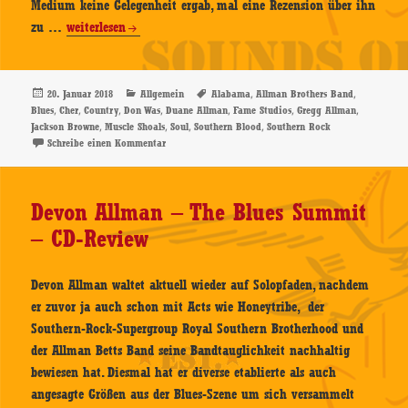
Medium keine Gelegenheit ergab, mal eine Rezension über ihn
Gregg
zu …
weiterlesen
Allman
–
Southern
Veröffentlicht
Kategorien
Schlagwörter
,
,
20. Januar 2018
Allgemein
Alabama
Allman Brothers Band
am
,
,
,
,
,
,
,
Blues
Cher
Country
Don Was
Duane Allman
Fame Studios
Gregg Allman
Blood
,
,
,
,
Jackson Browne
Muscle Shoals
Soul
Southern Blood
Southern Rock
(Deluxe
zu Gregg Allman – Southern Blood (Deluxe Edition) –
Schreibe einen Kommentar
Edition)
–
CD-
Devon Allman – The Blues Summit
Review
– CD-Review
Devon Allman waltet aktuell wieder auf Solopfaden, nachdem
er zuvor ja auch schon mit Acts wie Honeytribe, der
Southern-Rock-Supergroup Royal Southern Brotherhood und
der Allman Betts Band seine Bandtauglichkeit nachhaltig
bewiesen hat. Diesmal hat er diverse etablierte als auch
angesagte Größen aus der Blues-Szene um sich versammelt