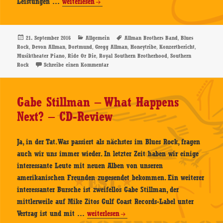
Devon
Leistungen …
weiterlesen
Allman
–
20.09.2016,
Veröffentlicht
Kategorien
Schlagwörter
,
21. September 2016
Allgemein
Allman Brothers Band
Blues
am
,
,
,
,
,
,
Rock
Devon Allman
Dortmund
Gregg Allman
Honeytribe
Konzertbericht
Musiktheater
,
,
,
Musiktheater Piano
Ride Or Die
Royal Southern Brotherhood
Southern
Piano,
zu Devon Allman – 20.09.2016, Musiktheater P
Rock
Schreibe einen Kommentar
Dortmund
–
Konzertbericht
Gabe Stillman – What Happens
Next? – CD-Review
Ja, in der Tat. Was passiert als nächstes im Blues Rock, fragen
auch wir uns immer wieder. In letzter Zeit haben wir einige
interessante Leute mit neuen Alben von unseren
amerikanischen Freunden zugesendet bekommen. Ein weiterer
interessanter Bursche ist zweifellos Gabe Stillman, der
mittlerweile auf Mike Zitos Gulf Coast Records-Label unter
Gabe
Vertrag ist und mit …
weiterlesen