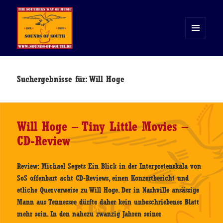
MENÜ
UND
WIDGETS
Sounds of South
Suchergebnisse für: Will Hoge
Will Hoge – Tiny Little Movies –
CD-Review
Review: Michael Segets Ein Blick in der Interpretenskala von
SoS offenbart acht CD-Reviews, einen Konzertbericht und
etliche Querverweise zu Will Hoge. Der in Nashville ansässige
Mann aus Tennessee dürfte daher kein unbeschriebenes Blatt
mehr sein. In den nahezu zwanzig Jahren seiner