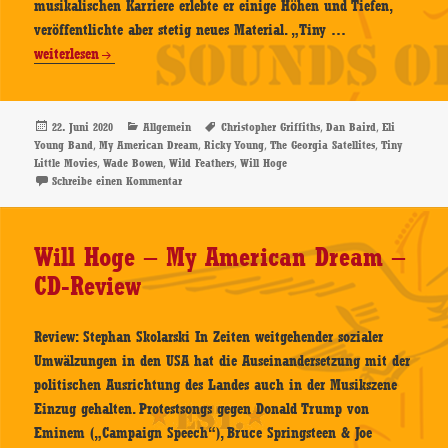
musikalischen Karriere erlebte er einige Höhen und Tiefen,
Will
veröffentlichte aber stetig neues Material. „Tiny …
Hoge
weiterlesen
–
Tiny
Little
Veröffentlicht
Kategorien
Schlagwörter
,
,
22. Juni 2020
Allgemein
Christopher Griffiths
Dan Baird
Eli
am
,
,
,
,
Young Band
My American Dream
Ricky Young
The Georgia Satellites
Tiny
Movies
,
,
,
Little Movies
Wade Bowen
Wild Feathers
Will Hoge
–
zu Will Hoge – Tiny Little Movies – CD-Review
Schreibe einen Kommentar
CD-
Review
Will Hoge – My American Dream –
CD-Review
Review: Stephan Skolarski In Zeiten weitgehender sozialer
Umwälzungen in den USA hat die Auseinandersetzung mit der
politischen Ausrichtung des Landes auch in der Musikszene
Einzug gehalten. Protestsongs gegen Donald Trump von
Eminem („Campaign Speech“), Bruce Springsteen & Joe