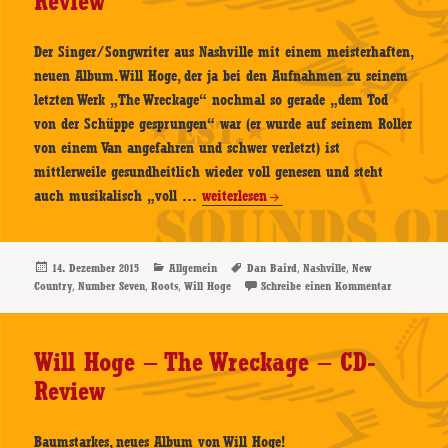
Review
Der Singer/Songwriter aus Nashville mit einem meisterhaften,
neuen Album. Will Hoge, der ja bei den Aufnahmen zu seinem
letzten Werk „The Wreckage“ nochmal so gerade „dem Tod
von der Schüppe gesprungen“ war (er wurde auf seinem Roller
von einem Van angefahren und schwer verletzt) ist
mittlerweile gesundheitlich wieder voll genesen und steht
Will
auch musikalisch „voll …
weiterlesen
Hoge
–
Number
Veröffentlicht
Kategorien
Schlagwörter
,
,
14. Dezember 2015
Allgemein
Dan Baird
Nashville
New
am
,
,
,
zu Will Ho
Country
Number Seven
Roots
Will Hoge
Schreibe einen Kommentar
Seven
–
CD-
Will Hoge – The Wreckage – CD-
Review
Review
Baumstarkes, neues Album von Will Hoge!