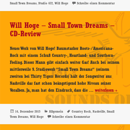
am
,
,
zu Will Hog
Small Town Dreams
Studio 672
Will Hoge
Schreibe einen Kommentar
672,
Köln,
Konzertbericht
Will Hoge – Small Town Dreams –
CD-Review
Neues Werk von Will Hoge! Baumstarker Roots-/Americana-
Rock mit einem Schuß Country-, Heartland- und Southern-
Feeling. Dieser Mann gibt einfach weiter Gas! Auch bei seinem
mittlerweile 9. Studiowerk “Small Town Dreams“ (seinem
zweiten bei Thirty Tigers Records) hält der Songwriter aus
Nashville das fast schon beängstigend hohe Niveau seiner
Will
Voralben. Ja, man hat den Eindruck, dass die …
weiterlesen
Hoge
–
Small
Veröffentlicht
Kategorien
Schlagwörter
,
,
14. Dezember 2015
Allgemein
Country Rock
Nashville
Small
am
,
zu Will Hoge – Small Town 
Town Dreams
Will Hoge
Schreibe einen Kommentar
Town
Dreams