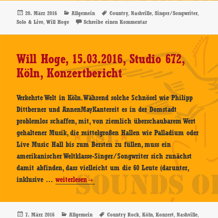
Solo
&
Veröffentlicht
Kategorien
Schlagwörter
,
,
,
20. März 2016
Allgemein
Country
Nashville
Singer/Songwriter
am
,
zu Will Hoge – Solo & Live –
Solo & Live
Will Hoge
Schreibe einen Kommentar
Live
–
CD-
Will Hoge, 15.03.2016, Studio 672,
Review
Köln, Konzertbericht
Verkehrte Welt in Köln. Während solche Schnösel wie Philipp
Dittberner und AnnenMayKantereit es in der Domstadt
problemlos schaffen, mit, von ziemlich überschaubarem Wert
gehaltener Musik, die mittelgroßen Hallen wie Palladium oder
Live Music Hall bis zum Bersten zu füllen, muss ein
amerikanischer Weltklasse-Singer/Songwriter sich zunächst
damit abfinden, dass vielleicht um die 60 Leute (darunter,
Will
inklusive …
weiterlesen
Hoge,
15.03.2016,
Studio
Veröffentlicht
Kategorien
Schlagwörter
,
,
,
,
7. März 2016
Allgemein
Country Rock
Köln
Konzert
Nashville