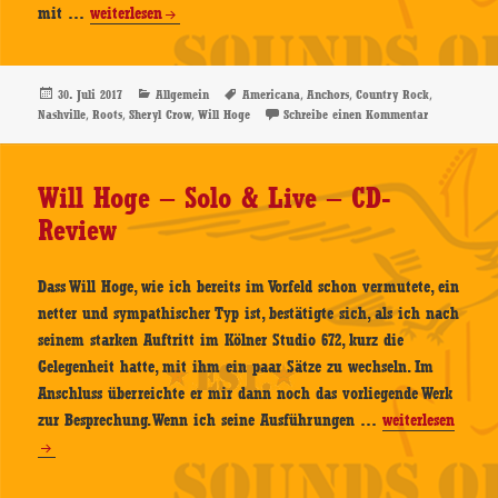
Will
mit …
weiterlesen
Hoge
–
Anchors
Veröffentlicht
Kategorien
Schlagwörter
,
,
,
30. Juli 2017
Allgemein
Americana
Anchors
Country Rock
am
,
,
,
zu Will Hoge
Nashville
Roots
Sheryl Crow
Will Hoge
Schreibe einen Kommentar
–
CD-
Review
Will Hoge – Solo & Live – CD-
Review
Dass Will Hoge, wie ich bereits im Vorfeld schon vermutete, ein
netter und sympathischer Typ ist, bestätigte sich, als ich nach
seinem starken Auftritt im Kölner Studio 672, kurz die
Gelegenheit hatte, mit ihm ein paar Sätze zu wechseln. Im
Anschluss überreichte er mir dann noch das vorliegende Werk
Will
zur Besprechung. Wenn ich seine Ausführungen …
weiterlesen
Hoge
–