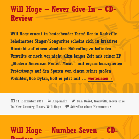
–
Will Hoge – Never Give In – CD-
CD-
Review
Review
Will Hoge erneut in bestechender Form! Der in Nashville
beheimatete Singer/Songwriter scheint sich in kreativer
Hinsicht auf einem absoluten Höhenflug zu befinden.
Verweilte er noch vor nicht allzu langer Zeit mit seiner EP
„Modern American Protest Music“ mit eigens konzipierten
Protestsongs auf den Spuren von einem seiner großen
Will
Vorbilder, Bob Dylan, holt er jetzt mit …
weiterlesen
Hoge
–
Never
Veröffentlicht
Kategorien
Schlagwörter
,
,
14. Dezember 2015
Allgemein
Dan Baird
Nashville
Never Give
am
,
,
,
zu Will Hoge – Nev
In
New Country
Roots
Will Hoge
Schreibe einen Kommentar
Give
In
–
Will Hoge – Number Seven – CD-
CD-
Review