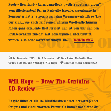
Roots-/Heartland-/Americana-Rock „with a southern croon“
vom Allerfeinsten! Der in Nashville lebende, amerikanische
Songwriter hatte ja bereits mit dem Vorgängerwerk „Draw The
Curtains„, wie auch mit seinen übrigen Veröffentlichungen
schon ganz exzellente Kost serviert und ist von uns und den
Kritikerscharen zurecht mit Lobeshymnen überschüttet
Will
worden. Also beste Vorraussetzungen, um …
weiterlesen
Hoge
–
The
Veröffentlicht
Kategorien
Schlagwörter
,
,
14. Dezember 2015
Allgemein
Dan Baird
Nashville
New
am
,
,
,
zu Will Hog
Country
Roots
The Wreckage
Will Hoge
Schreibe einen Kommentar
Wreckage
–
CD-
Will Hoge – Draw The Curtains –
Review
CD-Review
Es gibt Künstler, die im Musikbusiness trotz hervorragender
Outputs und eines enormen Potentials immer noch eine Art