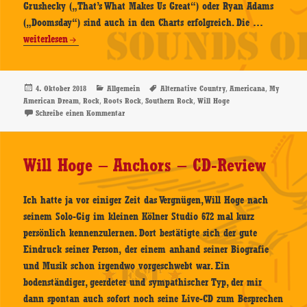
Grushecky („That’s What Makes Us Great“) oder Ryan Adams
Will
(„Doomsday“) sind auch in den Charts erfolgreich. Die …
Hoge
weiterlesen
–
My
American
Veröffentlicht
Kategorien
Schlagwörter
,
,
4. Oktober 2018
Allgemein
Alternative Country
Americana
My
am
,
,
,
,
American Dream
Rock
Roots Rock
Southern Rock
Will Hoge
Dream
zu Will Hoge – My American Dream – CD-Review
Schreibe einen Kommentar
–
CD-
Review
Will Hoge – Anchors – CD-Review
Ich hatte ja vor einiger Zeit das Vergnügen, Will Hoge nach
seinem Solo-Gig im kleinen Kölner Studio 672 mal kurz
persönlich kennenzulernen. Dort bestätigte sich der gute
Eindruck seiner Person, der einem anhand seiner Biografie
und Musik schon irgendwo vorgeschwebt war. Ein
bodenständiger, geerdeter und sympathischer Typ, der mir
dann spontan auch sofort noch seine Live-CD zum Besprechen