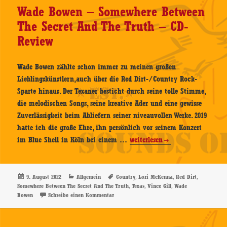
Review
Wade Bowen – Somewhere Between
The Secret And The Truth – CD-
Review
Wade Bowen zählte schon immer zu meinen großen
Lieblingskünstlern,auch über die Red Dirt-/Country Rock-
Sparte hinaus. Der Texaner besticht durch seine tolle Stimme,
die melodischen Songs, seine kreative Ader und eine gewisse
Zuverlässigkeit beim Abliefern seiner niveauvollen Werke. 2019
hatte ich die große Ehre, ihn persönlich vor seinem Konzert
Wade
im Blue Shell in Köln bei einem …
weiterlesen
Bowen
–
Somewhere
Veröffentlicht
Kategorien
Schlagwörter
,
,
,
9. August 2022
Allgemein
Country
Lori McKenna
Red Dirt
am
,
,
,
Somewhere Between The Secret And The Truth
Texas
Vince Gill
Wade
Between
zu Wade Bowen – Somewhere Between The Secr
Bowen
Schreibe einen Kommentar
The
Secret
And