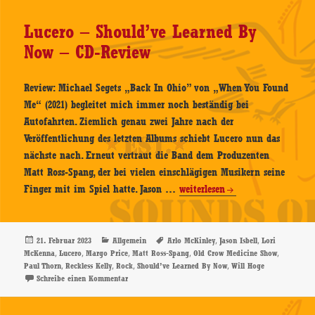
Skyline
–
Lucero – Should’ve Learned By
CD-
Now – CD-Review
Review
Review: Michael Segets „Back In Ohio” von „When You Found
Me“ (2021) begleitet mich immer noch beständig bei
Autofahrten. Ziemlich genau zwei Jahre nach der
Veröffentlichung des letzten Albums schiebt Lucero nun das
nächste nach. Erneut vertraut die Band dem Produzenten
Matt Ross-Spang, der bei vielen einschlägigen Musikern seine
Lucero
Finger mit im Spiel hatte. Jason …
weiterlesen
–
Should’ve
Learned
Veröffentlicht
Kategorien
Schlagwörter
,
,
21. Februar 2023
Allgemein
Arlo McKinley
Jason Isbell
Lori
am
,
,
,
,
,
McKenna
Lucero
Margo Price
Matt Ross-Spang
Old Crow Medicine Show
By
,
,
,
,
Paul Thorn
Reckless Kelly
Rock
Should’ve Learned By Now
Will Hoge
Now
zu Lucero – Should’ve Learned By Now – CD-Review
Schreibe einen Kommentar
–
CD-