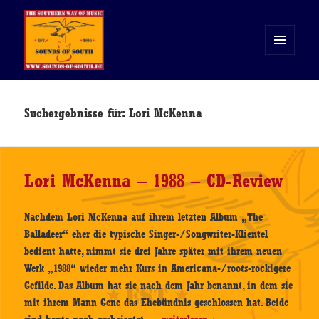
MENÜ
UND
WIDGETS
Sounds of South
Suchergebnisse für: Lori McKenna
Lori McKenna – 1988 – CD-Review
Nachdem Lori McKenna auf ihrem letzten Album „The
Balladeer“ eher die typische Singer-/Songwriter-Klientel
bedient hatte, nimmt sie drei Jahre später mit ihrem neuen
Werk „1988“ wieder mehr Kurs in Americana-/roots-rockigere
Gefilde. Das Album hat sie nach dem Jahr benannt, in dem sie
mit ihrem Mann Gene das Ehebündnis geschlossen hat. Beide