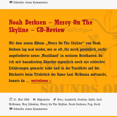
zu American Aquarium – New Ways To Lose – CD-Revi
Schreibe einen Kommentar
To
Lose
–
Noah Derksen – Mercy On The
CD-
Skyline – CD-Review
Review
Mit dem neuen Album „Mercy On The Skyline“ von Noah
Derksen lag mal wieder, wie so oft, für mich persönlich, nicht
angefordertes neues ‚Musikland‘ in meinem Briefkasten. Da
ich mit kanadischen Künstler eigentlich noch nie schlechte
Erfahrungen gemacht habe und in der Trackliste auf der
Rückseite beim Titelstück der Name Lori McKenna auftaucht,
Noah
konnte da …
weiterlesen
Derksen
–
Mercy
Veröffentlicht
Kategorien
Schlagwörter
,
,
,
21. Mai 2026
Allgemein
Bros. Landreth
Fontine
Indie
Lori
am
,
,
,
,
,
McKenna
May Erlewine
Mercy On The Skyline
Noah Derksen
Pop
Rock
On
zu Noah Derksen – Mercy On The Skyline – CD-Review
Schreibe einen Kommentar
The