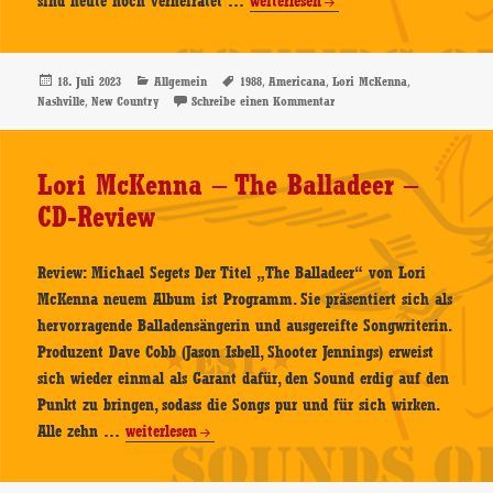
Lori
sind heute noch verheiratet …
weiterlesen
McKenna
–
1988
Veröffentlicht
Kategorien
Schlagwörter
,
,
,
18. Juli 2023
Allgemein
1988
Americana
Lori McKenna
am
,
zu Lori McKenna – 1988 – CD
Nashville
New Country
Schreibe einen Kommentar
–
CD-
Review
Lori McKenna – The Balladeer –
CD-Review
Review: Michael Segets Der Titel „The Balladeer“ von Lori
McKenna neuem Album ist Programm. Sie präsentiert sich als
hervorragende Balladensängerin und ausgereifte Songwriterin.
Produzent Dave Cobb (Jason Isbell, Shooter Jennings) erweist
sich wieder einmal als Garant dafür, den Sound erdig auf den
Punkt zu bringen, sodass die Songs pur und für sich wirken.
Lori
Alle zehn …
weiterlesen
McKenna
–