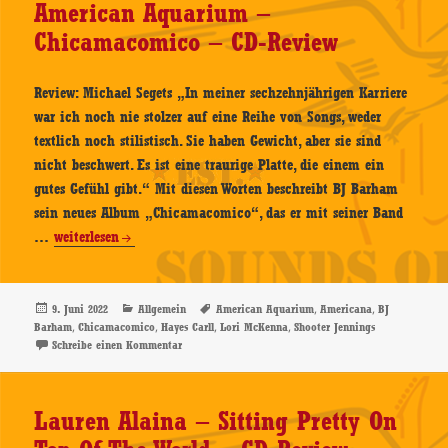
American Aquarium –
The
Chicamacomico – CD-Review
Truth
–
CD-
Review: Michael Segets „In meiner sechzehnjährigen Karriere
Review
war ich noch nie stolzer auf eine Reihe von Songs, weder
textlich noch stilistisch. Sie haben Gewicht, aber sie sind
nicht beschwert. Es ist eine traurige Platte, die einem ein
gutes Gefühl gibt.“ Mit diesen Worten beschreibt BJ Barham
sein neues Album „Chicamacomico“, das er mit seiner Band
American
…
weiterlesen
Aquarium
–
Chicamacomico
Veröffentlicht
Kategorien
Schlagwörter
,
,
9. Juni 2022
Allgemein
American Aquarium
Americana
BJ
am
,
,
,
,
Barham
Chicamacomico
Hayes Carll
Lori McKenna
Shooter Jennings
–
zu American Aquarium – Chicamacomico – CD-Revie
Schreibe einen Kommentar
CD-
Review
Lauren Alaina – Sitting Pretty On