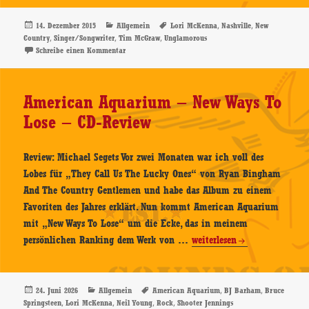
–
Unglamorous
Veröffentlicht
Kategorien
Schlagwörter
,
,
14. Dezember 2015
Allgemein
Lori McKenna
Nashville
New
am
,
,
,
Country
Singer/Songwriter
Tim McGraw
Unglamorous
–
zu Lori McKenna – Unglamorous – CD-Review
Schreibe einen Kommentar
CD-
Review
American Aquarium – New Ways To
Lose – CD-Review
Review: Michael Segets Vor zwei Monaten war ich voll des
Lobes für „They Call Us The Lucky Ones“ von Ryan Bingham
And The Country Gentlemen und habe das Album zu einem
Favoriten des Jahres erklärt. Nun kommt American Aquarium
mit „New Ways To Lose“ um die Ecke, das in meinem
American
persönlichen Ranking dem Werk von …
weiterlesen
Aquarium
–
New
Veröffentlicht
Kategorien
Schlagwörter
,
,
24. Juni 2026
Allgemein
American Aquarium
BJ Barham
Bruce
am
,
,
,
,
Springsteen
Lori McKenna
Neil Young
Rock
Shooter Jennings
Ways