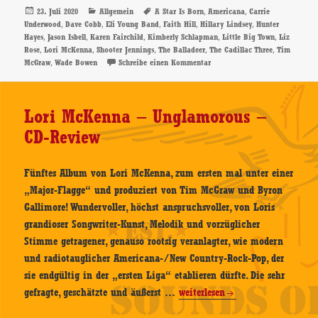
The
Veröffentlicht
Kategorien
Schlagwörter
,
,
23. Juli 2020
Allgemein
A Star Is Born
Americana
Carrie
am
,
,
,
,
,
Underwood
Dave Cobb
Eli Young Band
Faith Hill
Hillary Lindsey
Hunter
Balladeer
,
,
,
,
,
Hayes
Jason Isbell
Karen Fairchild
Kimberly Schlapman
Little Big Town
Liz
–
,
,
,
,
,
Rose
Lori McKenna
Shooter Jennings
The Balladeer
The Cadillac Three
Tim
CD-
,
zu Lori McKenna – The Ballad
McGraw
Wade Bowen
Schreibe einen Kommentar
Review
Lori McKenna – Unglamorous –
CD-Review
Fünftes Album von Lori McKenna, zum ersten mal unter einer
„Major-Flagge“ und produziert von Tim McGraw und Byron
Gallimore! Wundervoller, höchst anspruchsvoller, von Loris
grandioser Songwriter-Kunst, Melodik und vorzüglicher
Stimme getragener, genauso rootsig veranlagter, wie modern
und radiotauglicher Americana-/New Country-Rock-Pop, der
sie endgültig in der „ersten Liga“ etablieren dürfte. Die sehr
Lori
gefragte, geschätzte und äußerst …
weiterlesen
McKenna