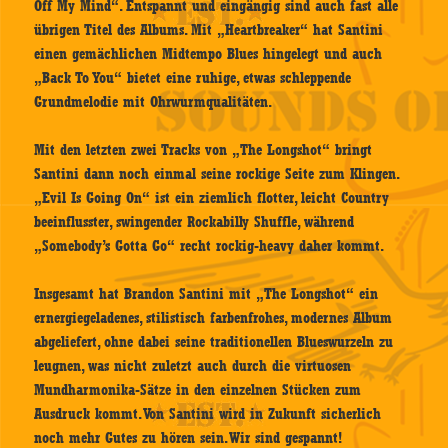
Off My Mind“. Entspannt und eingängig sind auch fast alle
übrigen Titel des Albums. Mit „Heartbreaker“ hat Santini
einen gemächlichen Midtempo Blues hingelegt und auch
„Back To You“ bietet eine ruhige, etwas schleppende
Grundmelodie mit Ohrwurmqualitäten.
Mit den letzten zwei Tracks von „The Longshot“ bringt
Santini dann noch einmal seine rockige Seite zum Klingen.
„Evil Is Going On“ ist ein ziemlich flotter, leicht Country
beeinflusster, swingender Rockabilly Shuffle, während
„Somebody’s Gotta Go“ recht rockig-heavy daher kommt.
Insgesamt hat Brandon Santini mit „The Longshot“ ein
ernergiegeladenes, stilistisch farbenfrohes, modernes Album
abgeliefert, ohne dabei seine traditionellen Blueswurzeln zu
leugnen, was nicht zuletzt auch durch die virtuosen
Mundharmonika-Sätze in den einzelnen Stücken zum
Ausdruck kommt. Von Santini wird in Zukunft sicherlich
noch mehr Gutes zu hören sein. Wir sind gespannt!