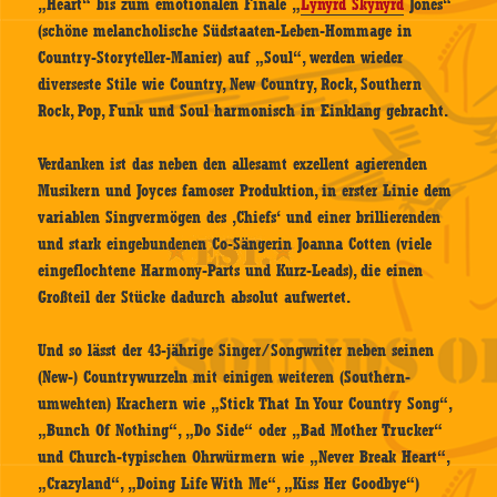
„Heart“ bis zum emotionalen Finale „
Lynyrd Skynyrd
Jones“
(schöne melancholische Südstaaten-Leben-Hommage in
Country-Storyteller-Manier) auf „Soul“, werden wieder
diverseste Stile wie Country, New Country, Rock, Southern
Rock, Pop, Funk und Soul harmonisch in Einklang gebracht.
Verdanken ist das neben den allesamt exzellent agierenden
Musikern und Joyces famoser Produktion, in erster Linie dem
variablen Singvermögen des ‚Chiefs‘ und einer brillierenden
und stark eingebundenen Co-Sängerin Joanna Cotten (viele
eingeflochtene Harmony-Parts und Kurz-Leads), die einen
Großteil der Stücke dadurch absolut aufwertet.
Und so lässt der 43-jährige Singer/Songwriter neben seinen
(New-) Countrywurzeln mit einigen weiteren (Southern-
umwehten) Krachern wie „Stick That In Your Country Song“,
„Bunch Of Nothing“, „Do Side“ oder „Bad Mother Trucker“
und Church-typischen Ohrwürmern wie „Never Break Heart“,
„Crazyland“, „Doing Life With Me“, „Kiss Her Goodbye“)