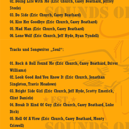
02. Doing Life With Me (Eric Church, Casey Beathard, Jeffrey
Steele)
03. Do Side (Eric Church, Casey Beathard)
04. Kiss Her Goodbye (Eric Church, Casey Beathard)
05. Mad Man (Eric Church, Casey Beathard)
06. Lone Wolf (Eric Church, Jeff Hyde, Ryan Tyndell)
Tracks und Songwriter „Soul“:
01. Rock & Roll Found Me (Eric Church, Casey Beathard, Driver
Williams)
02. Look Good And You Know It (Eric Church, Jonathan
Singleton, Travis Meadows)
03. Bright Side Girl (Eric Church, Jeff Hyde, Scotty Emerick,
Clint Daniels)
04. Break It Kind Of Guy (Eric Church, Casey Beathard, Luke
Dick)
05. Hell Of A View (Eric Church, Casey Beathard, Monty
Criswell)