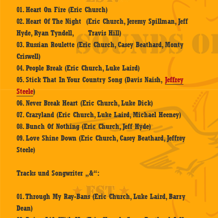
01. Heart On Fire (Eric Church)
02. Heart Of The Night (Eric Church, Jeremy Spillman, Jeff
Hyde, Ryan Tyndell, Travis Hill)
03. Russian Roulette (Eric Church, Casey Beathard, Monty
Criswell)
04. People Break (Eric Church, Luke Laird)
05. Stick That In Your Country Song (Davis Naish,
Jeffrey
Steele
)
06. Never Break Heart (Eric Church, Luke Dick)
07. Crazyland (Eric Church, Luke Laird, Michael Heeney)
08. Bunch Of Nothing (Eric Church, Jeff Hyde)
09. Love Shine Down (Eric Church, Casey Beathard, Jeffrey
Steele)
Tracks und Songwriter „&“:
01. Through My Ray-Bans (Eric Church, Luke Laird, Barry
Dean)