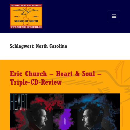
MENÜ
UND
WIDGETS
Sounds of South
Schlagwort:
North Carolina
Eric Church – Heart & Soul –
Triple-CD-Review