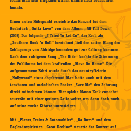
sodass man sein filigranes Wirken unmittelbar beobachten
konnte.
Einen ersten Höhepunkt erreichte das Konzert bei dem
Rockstück „Outta Love“ von dem Album „All Fall Down“
(2009). Das folgende „I Tried To Let Go“, das Keck als
„Southern Rock ’n Roll” bezeichnet, ließ den satten Klang des
Schlagzeugs von Aldridge besonders gut zur Geltung kommen.
Nach dem ruhigeren Song „The Ride“ kochte die Stimmung
des Publikums bei dem kraftvollen „Move On Home“. Die
aufgenommene Fahrt wurde durch das countryfizierte
„Hollywood“ etwas abgebremst. Man hätte auch mit dem
tanzbaren und melodischen Rocker „Save Me“ den Schwung
direkt mitnehmen können. Hier spielte Mason Keck zunächst
souverän mit einer gerissen Saite weiter, um dann doch noch
auf seine zweite Gitarre umzusteigen.
Mit „Planes, Trains & Automobiles“, „Ba Dum“ und dem
Eagles-inspirierten „Great Decline“ steuerte das Konzert auf