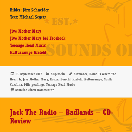
Bilder: Jörg Schneider
Text: Michael Segets
Jive Mother Mary
Jive Mother Mary bei Facebook
Teenage Head Music
Kulturrampe Krefeld
Veröffentlicht
Kategorien
Schlagwörter
,
18. September 2017
Allgemein
Alamance
Home Is Where The
am
,
,
,
,
,
Heart Is
Jive Mother Mary
Konzertbericht
Krefeld
Kulturrampe
North
,
,
Carolina
Pille peerlings
Teenage Head Music
zu Jive Mother Mary, 16.09.2017, Kulturrampe, Krefeld
Schreibe einen Kommentar
Jack The Radio – Badlands – CD-
Review