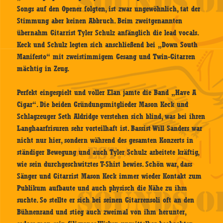
Songs auf den Opener folgten, ist zwar ungewöhnlich, tat der
Stimmung aber keinen Abbruch. Beim zweitgenannten
übernahm Gitarrist Tyler Schulz anfänglich die lead vocals.
Keck und Schulz legten sich anschließend bei „Down South
Manifesto“ mit zweistimmigem Gesang und Twin-Gitarren
mächtig in Zeug.
Perfekt eingespielt und voller Elan jamte die Band „Have A
Cigar“. Die beiden Gründungsmitglieder Mason Keck und
Schlagzeuger Seth Aldridge verstehen sich blind, was bei ihren
Langhaarfrisuren sehr vorteilhaft ist. Bassist Will Sanders war
nicht nur hier, sondern während des gesamten Konzerts in
ständiger Bewegung und auch Tyler Schulz arbeitete kräftig,
wie sein durchgeschwitztes T-Shirt bewies. Schön war, dass
Sänger und Gitarrist Mason Keck immer wieder Kontakt zum
Publikum aufbaute und auch physisch die Nähe zu ihm
suchte. So stellte er sich bei seinen Gitarrensoli oft an den
Bühnenrand und stieg auch zweimal von ihm herunter,