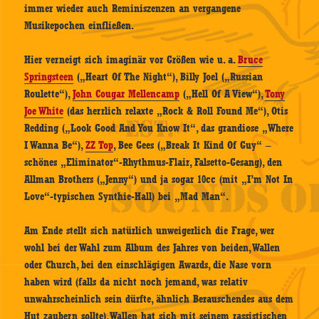
immer wieder auch Reminiszenzen an vergangene
Musikepochen einfließen.
Hier verneigt sich imaginär vor Größen wie u. a.
Bruce
Springsteen
(„Heart Of The Night“), Billy Joel („Russian
Roulette“),
John Cougar Mellencamp
(„Hell Of A View“),
Tony
Joe White
(das herrlich relaxte „Rock & Roll Found Me“), Otis
Redding („Look Good And You Know It“, das grandiose „Where
I Wanna Be“),
ZZ Top
, Bee Gees („Break It Kind Of Guy“ –
schönes „Eliminator“-Rhythmus-Flair, Falsetto-Gesang), den
Allman Brothers („Jenny“) und ja sogar 10cc (mit „I’m Not In
Love“-typischen Synthie-Hall) bei „Mad Man“.
Am Ende stellt sich natürlich unweigerlich die Frage, wer
wohl bei der Wahl zum Album des Jahres von beiden, Wallen
oder Church, bei den einschlägigen Awards, die Nase vorn
haben wird (falls da nicht noch jemand, was relativ
unwahrscheinlich sein dürfte, ähnlich Berauschendes aus dem
Hut zaubern sollte). Wallen hat sich mit seinem rassistischen