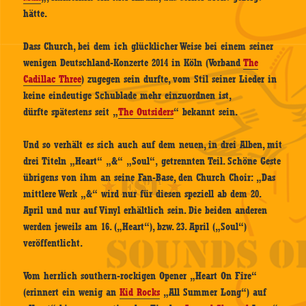
hätte.
Dass Church, bei dem ich glücklicher Weise bei einem seiner
wenigen Deutschland-Konzerte 2014 in Köln (Vorband
The
Cadillac Three
) zugegen sein durfte, vom Stil seiner Lieder in
keine eindeutige Schublade mehr einzuordnen ist,
dürfte spätestens seit „
The Outsiders
“ bekannt sein.
Und so verhält es sich auch auf dem neuen, in drei Alben, mit
drei Titeln „Heart“ „&“ „Soul“, getrennten Teil. Schöne Geste
übrigens von ihm an seine Fan-Base, den Church Choir: „Das
mittlere Werk „&“ wird nur für diesen speziell ab dem 20.
April und nur auf Vinyl erhältlich sein. Die beiden anderen
werden jeweils am 16. („Heart“), bzw. 23. April („Soul“)
veröffentlicht.
Vom herrlich southern-rockigen Opener „Heart On Fire“
(erinnert ein wenig an
Kid Rocks
„All Summer Long“) auf