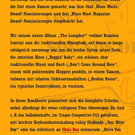
der Zeit einen Namen gemacht, was ihm fünf ‚Blues Music
Award’-Nominierungen und drei ‚Blues Blast Magazine
Award‘-Nominierungen eingebracht hat.
Mit seinem neuen Album „The Longshot“ verlässt Brandon
Santini nun die traditionellen Bluespfade, auf denen er lange
erfolgreich unterwegs war, um die beiden Seiten seiner Seele,
die zwischen Blues („Beggin’ Baby“, ein schöner, eher
traditioneller Blues) und Rock („Don’t Come Around Here“,
einem wild pulsierenden Klopper) pendeln, zu einem Ganzen,
teilweise mit relaxten Südstaatenanleihen („Broken Bones“,
ein typischer Countryblues), zu vereinen.
In dieser Bandbreite präsentiert sich die komplette Scheibe,
wobei allerdings die etwas ruhigeren Töne überwiegen. Da sind
z. B. das balladenhafte, im Singer-Songwriter-Stil gehaltene,
mit leichter Keyboarduntermalung ruhig fließende „One More
Day“ oder das stilistisch an
Chris Rea
erinnernde „Drive You