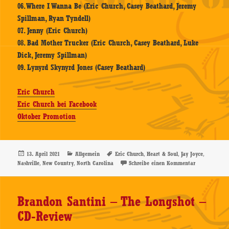
06. Where I Wanna Be (Eric Church, Casey Beathard, Jeremy
Spillman, Ryan Tyndell)
07. Jenny (Eric Church)
08. Bad Mother Trucker (Eric Church, Casey Beathard, Luke
Dick, Jeremy Spillman)
09. Lynyrd Skynyrd Jones (Casey Beathard)
Eric Church
Eric Church bei Facebook
Oktober Promotion
Veröffentlicht
Kategorien
Schlagwörter
,
,
,
13. April 2021
Allgemein
Eric Church
Heart & Soul
Jay Joyce
am
,
,
zu Eric Churc
Nashville
New Country
North Carolina
Schreibe einen Kommentar
Brandon Santini – The Longshot –
CD-Review