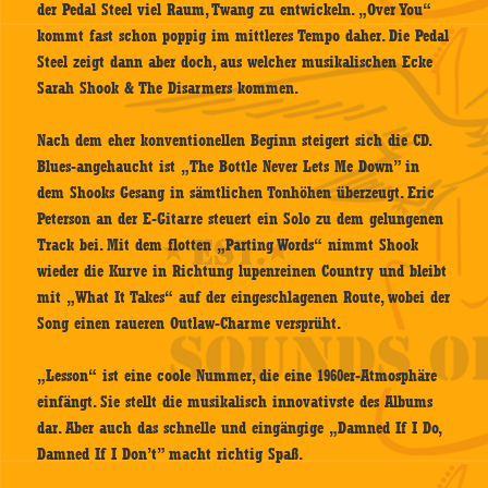
der Pedal Steel viel Raum, Twang zu entwickeln. „Over You“
kommt fast schon poppig im mittleres Tempo daher. Die Pedal
Steel zeigt dann aber doch, aus welcher musikalischen Ecke
Sarah Shook & The Disarmers kommen.
Nach dem eher konventionellen Beginn steigert sich die CD.
Blues-angehaucht ist „The Bottle Never Lets Me Down” in
dem Shooks Gesang in sämtlichen Tonhöhen überzeugt. Eric
Peterson an der E-Gitarre steuert ein Solo zu dem gelungenen
Track bei. Mit dem flotten „Parting Words“ nimmt Shook
wieder die Kurve in Richtung lupenreinen Country und bleibt
mit „What It Takes“ auf der eingeschlagenen Route, wobei der
Song einen raueren Outlaw-Charme versprüht.
„Lesson“ ist eine coole Nummer, die eine 1960er-Atmosphäre
einfängt. Sie stellt die musikalisch innovativste des Albums
dar. Aber auch das schnelle und eingängige „Damned If I Do,
Damned If I Don’t” macht richtig Spaß.