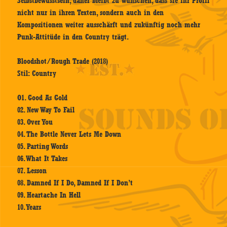
Selbstbewusstsein, daher bleibt zu wünschen, dass sie ihr Profil
nicht nur in ihren Texten, sondern auch in den
Kompositionen weiter ausschärft und zukünftig noch mehr
Punk-Attitüde in den Country trägt.
Bloodshot/Rough Trade (2018)
Stil: Country
O1. Good As Gold
02. New Way To Fail
03. Over You
04. The Bottle Never Lets Me Down
05. Parting Words
06. What It Takes
07. Lesson
08. Damned If I Do, Damned If I Don’t
09. Heartache In Hell
10. Years