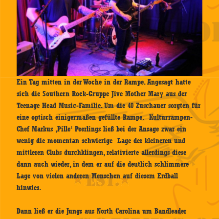
Ein Tag mitten in der Woche in der Rampe. Angesagt hatte
sich die Southern Rock-Gruppe Jive Mother Mary aus der
Teenage Head Music-Familie. Um die 40 Zuschauer sorgten für
eine optisch einigermaßen gefüllte Rampe. Kulturrampen-
Chef Markus ‚Pille‘ Peerlings ließ bei der Ansage zwar ein
wenig die momentan schwierige Lage der kleineren und
mittleren Clubs durchklingen, relativierte allerdings diese
dann auch wieder, in dem er auf die deutlich schlimmere
Lage von vielen anderen Menschen auf diesem Erdball
hinwies.
Dann ließ er die Jungs aus North Carolina um Bandleader