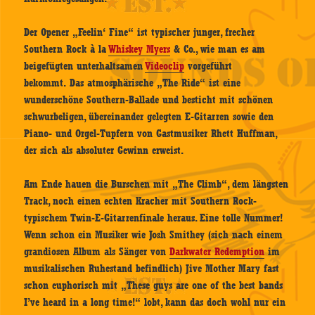
Der Opener „Feelin‘ Fine“ ist typischer junger, frecher
Southern Rock à la
Whiskey Myers
& Co., wie man es am
beigefügten unterhaltsamen
Videoclip
vorgeführt
bekommt. Das atmosphärische „The Ride“ ist eine
wunderschöne Southern-Ballade und besticht mit schönen
schwurbeligen, übereinander gelegten E-Gitarren sowie den
Piano- und Orgel-Tupfern von Gastmusiker Rhett Huffman,
der sich als absoluter Gewinn erweist.
Am Ende hauen die Burschen mit „The Climb“, dem längsten
Track, noch einen echten Kracher mit Southern Rock-
typischem Twin-E-Gitarrenfinale heraus. Eine tolle Nummer!
Wenn schon ein Musiker wie Josh Smithey (sich nach einem
grandiosen Album als Sänger von
Darkwater Redemption
im
musikalischen Ruhestand befindlich) Jive Mother Mary fast
schon euphorisch mit „These guys are one of the best bands
I’ve heard in a long time!“ lobt, kann das doch wohl nur ein