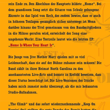
sein Ende zu. Den Abschluss des Hauptsets bildete „Home“. Bei
dem grandiosen Song setzt die Gitarre von Schulz gelungene
Akzente in das Spiel von Keck, der zudem bewies, dass er auch
in höheren Tonlagen gesanglich sicher unterwegs ist. Wenn
darüber hinaus der Titel gemeinsam von den Bandmitgliedern
in die Mikros gerufen wird, entwickelt der Song eine
ungeheure Wucht. Eine Textzeile lautet wie die letzten EP:
„
Home Is Where Your Heart Is
“.
Die Jungs von Jive Mother Mary spielen mit so viel
Leidenschaft, dass sie auf der Bühne zuhause sein müssen! Die
Band zählt in ihrer Heimat North Carolina zu den
anerkanntesten Live-Acts und konnte in Krefeld beweisen, dass
dieser Status berechtigt ist. Die Live-Versionen der Stücke
haben mich zumeist mehr überzeugt, als die mir bekannten
Studio-Aufnahmen.
„The Climb“ und das sofort wiederzuerkennende „Keep On
Keepin‘ On“ stellten die erste Zugabe dar. Damit hatten die