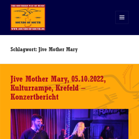
MENÜ
UND
WIDGETS
Sounds of South
Schlagwort:
Jive Mother Mary
Jive Mother Mary, 05.10.2022,
Kulturrampe, Krefeld –
Konzertbericht