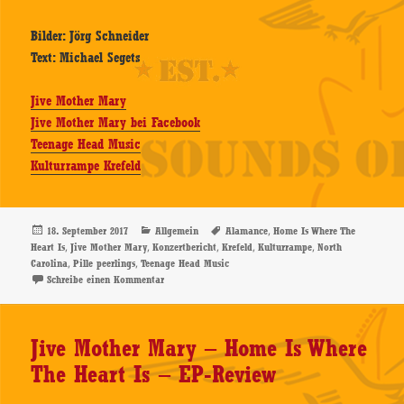
Bilder: Jörg Schneider
Text: Michael Segets
Jive Mother Mary
Jive Mother Mary bei Facebook
Teenage Head Music
Kulturrampe Krefeld
Veröffentlicht
Kategorien
Schlagwörter
,
18. September 2017
Allgemein
Alamance
Home Is Where The
am
,
,
,
,
,
Heart Is
Jive Mother Mary
Konzertbericht
Krefeld
Kulturrampe
North
,
,
Carolina
Pille peerlings
Teenage Head Music
zu Jive Mother Mary, 16.09.2017, Kulturrampe, Krefeld
Schreibe einen Kommentar
Jive Mother Mary – Home Is Where
The Heart Is – EP-Review