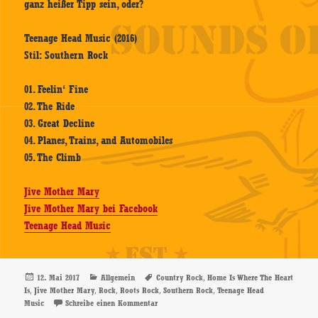
ganz heißer Tipp sein, oder?
Teenage Head Music (2016)
Stil: Southern Rock
01. Feelin‘ Fine
02. The Ride
03. Great Decline
04. Planes, Trains, and Automobiles
05. The Climb
Jive Mother Mary
Jive Mother Mary bei Facebook
Teenage Head Music
Veröffentlicht
Kategorien
Schlagwörter
,
12. Mai 2017
Allgemein
Country Rock
Home Is Where The Heart
am
,
,
,
,
,
Is
Jive Mother Mary
Rock
Roots Rock
Southern Rock
Teenage Head
zu Jive Mother Mary – Home Is Where The Hea
Music
Schreibe einen Kommentar