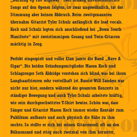
Songs auf den Opener folgten, ist zwar ungewöhnlich, tat der
Stimmung aber keinen Abbruch. Beim zweitgenannten
übernahm Gitarrist Tyler Schulz anfänglich die lead vocals.
Keck und Schulz legten sich anschließend bei „Down South
Manifesto“ mit zweistimmigem Gesang und Twin-Gitarren
mächtig in Zeug.
Perfekt eingespielt und voller Elan jamte die Band „Have A
Cigar“. Die beiden Gründungsmitglieder Mason Keck und
Schlagzeuger Seth Aldridge verstehen sich blind, was bei ihren
Langhaarfrisuren sehr vorteilhaft ist. Bassist Will Sanders war
nicht nur hier, sondern während des gesamten Konzerts in
ständiger Bewegung und auch Tyler Schulz arbeitete kräftig,
wie sein durchgeschwitztes T-Shirt bewies. Schön war, dass
Sänger und Gitarrist Mason Keck immer wieder Kontakt zum
Publikum aufbaute und auch physisch die Nähe zu ihm
suchte. So stellte er sich bei seinen Gitarrensoli oft an den
Bühnenrand und stieg auch zweimal von ihm herunter,