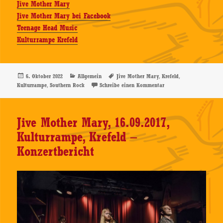
Jive Mother Mary
Jive Mother Mary bei Facebook
Teenage Head Music
Kulturrampe Krefeld
Veröffentlicht
Kategorien
Schlagwörter
,
,
6. Oktober 2022
Allgemein
Jive Mother Mary
Krefeld
am
,
zu Jive Mother Mary, 05
Kulturrampe
Southern Rock
Schreibe einen Kommentar
Jive Mother Mary, 16.09.2017,
Kulturrampe, Krefeld –
Konzertbericht