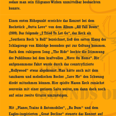
sodass man sein filigranes Wirken unmittelbar beobachten
konnte.
Einen ersten Höhepunkt erreichte das Konzert bei dem
Rockstück „Outta Love“ von dem Album „All Fall Down“
(2009). Das folgende „I Tried To Let Go“, das Keck als
„Southern Rock ’n Roll” bezeichnet, ließ den satten Klang des
Schlagzeugs von Aldridge besonders gut zur Geltung kommen.
Nach dem ruhigeren Song „The Ride“ kochte die Stimmung
des Publikums bei dem kraftvollen „Move On Home“. Die
aufgenommene Fahrt wurde durch das countryfizierte
„Hollywood“ etwas abgebremst. Man hätte auch mit dem
tanzbaren und melodischen Rocker „Save Me“ den Schwung
direkt mitnehmen können. Hier spielte Mason Keck zunächst
souverän mit einer gerissen Saite weiter, um dann doch noch
auf seine zweite Gitarre umzusteigen.
Mit „Planes, Trains & Automobiles“, „Ba Dum“ und dem
Eagles-inspirierten „Great Decline“ steuerte das Konzert auf