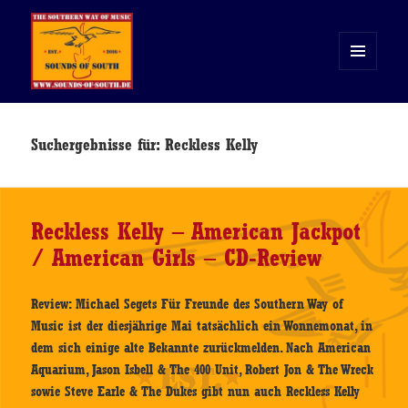
MENÜ
UND
WIDGETS
Sounds of South
Suchergebnisse für: Reckless Kelly
Reckless Kelly – American Jackpot
/ American Girls – CD-Review
Review: Michael Segets Für Freunde des Southern Way of
Music ist der diesjährige Mai tatsächlich ein Wonnemonat, in
dem sich einige alte Bekannte zurückmelden. Nach American
Aquarium, Jason Isbell & The 400 Unit, Robert Jon & The Wreck
sowie Steve Earle & The Dukes gibt nun auch Reckless Kelly