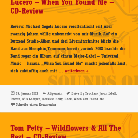
Lucero – When You Found Me –
Tribute
CD-Review
To
Tom
Review: Michael Segets Lucero veröffentlicht seit über
Petty
zwanzig Jahren völlig unbemerkt von mir Musik. Auf ein
–
Dutzend Studio-Alben und drei Livemitschnitte blickt die
CD-
Band aus Memphis, Tennessee, bereits zurück. 2008 brachte die
Review
Band sogar ein Album auf einem Major-Label – Universal
Music – heraus. „When You Found Me“ macht jedenfalls Lust,
Lucero
sich zukünftig auch mit …
weiterlesen
–
When
You
Veröffentlicht
Kategorien
Schlagwörter
,
,
19. Januar 2021
Allgemein
Drive By Truckers
Jason Isbell
am
,
,
,
,
Lucero
Nils Lofgren
Reckless Kelly
Rock
When You Found Me
Found
zu Lucero – When You Found Me – CD-Review
Schreibe einen Kommentar
Me
–
CD-
Tom Petty – Wildflowers & All The
Review
Rest – CD-Review