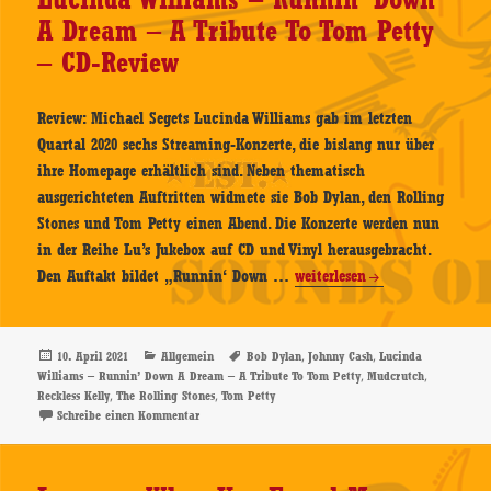
A Dream – A Tribute To Tom Petty
– CD-Review
Review: Michael Segets Lucinda Williams gab im letzten
Quartal 2020 sechs Streaming-Konzerte, die bislang nur über
ihre Homepage erhältlich sind. Neben thematisch
ausgerichteten Auftritten widmete sie Bob Dylan, den Rolling
Stones und Tom Petty einen Abend. Die Konzerte werden nun
in der Reihe Lu’s Jukebox auf CD und Vinyl herausgebracht.
Lucinda
Den Auftakt bildet „Runnin‘ Down …
weiterlesen
Williams
–
Runnin’
Veröffentlicht
Kategorien
Schlagwörter
,
,
10. April 2021
Allgemein
Bob Dylan
Johnny Cash
Lucinda
am
,
,
Williams – Runnin’ Down A Dream – A Tribute To Tom Petty
Mudcrutch
Down
,
,
Reckless Kelly
The Rolling Stones
Tom Petty
A
zu Lucinda Williams – Runnin’ Down A Dream – A Tri
Schreibe einen Kommentar
Dream
–
A