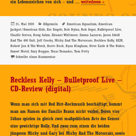
Reckless
ein Lebenszeichen von sich – und …
weiterlesen
Kelly
–
American
Veröffentlicht
Kategorien
Schlagwörter
,
21. Mai 2020
Allgemein
American Aquarium
American
am
,
,
,
,
,
Jackpot/American Girls
Arc Angels
Bob Dylan
Bob Seger
Bulletproof Live
Jackpot
,
,
,
,
Charlie Sexton
Doug Sahm
Eleanor Whitmore
Emma Lazarus
Jason Isbell
/
,
,
,
,
,
And The 400 Unit
Jeff Crosby
Micky And The Motorcars
Reckless Kelly
REM
American
,
,
,
,
Robert Jon & The Wreck
Roots Rock
Ryan Bingham
Steve Earle & The Dukes
,
,
,
Sunset Motel
Suzy Boggus
Texas Tornados
Tom Petty
Girls
zu Reckless Kelly – American Jackpot / American Girl
Schreibe einen Kommentar
–
CD-
Review
Reckless Kelly – Bulletproof Live –
CD-Review (digital)
Wenn man sich mit Red Dirt-Rockmusik beschäftigt, kommt
man am Namen der Familie Braun nicht vorbei. Deren vier
Söhne spielen in gleich zwei maßgeblichen Acts des Genres
eine gewichtige Rolle. Und zwar zum einen die beiden
jüngeren Micky und Gary bei Micky And The Motorcars, sowie