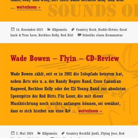
Reckless
…
weiterlesen
Kelly
–
Good
Veröffentlicht
Kategorien
Schlagwörter
,
,
14. Dezember 2015
Allgemein
Country Rock
Dodds-Sisters
Good
am
,
,
zu Reckle
Luck & True Love
Reckless Kelly
Red Dirt
Schreibe einen Kommentar
Luck
&
True
Wade Bowen – Flyin – CD-Review
Love
–
CD-
Wade Bowen zählt, seit er in 2002 die Solopfade betreten hat,
Review
neben Acts wie u. a. der Randy Rogers Band, Cross Canadian
Ragweed, Reckless Kelly oder der Eli Young Band zur absoluten
Speerspitze des Red Dirts. Für Leser, die mit dieser
Musikrichtung noch nichts anfangen können, sei erwähnt,
Wade
dass es sich hierbei um eine Art …
weiterlesen
Bowen
–
Flyin
Veröffentlicht
Kategorien
Schlagwörter
,
,
7. Mai 2024
Allgemein
Country RockEd Jurdi
Flying Joes
Red