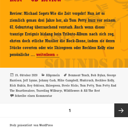
Review: Michael Segets Wie die Zeit vergeht! Nun ist es
ziemlich genau drei Jahre her, als Tom Petty kurz vor seinem
67. Geburtstag überraschend verstarb. Auch wenn dieses
traurige Ereignis bislang kein Tribute-Album nach sich zog,
ehrten doch etliche Musiker die Rock-Ikone, indem sie deren
Stücke coverten oder wie Shiregreen oder Reckless Kelly eine
Tom
persönliche …
weiterlesen
Petty
–
Wildflowers
Veröffentlicht
Kategorien
Schlagwörter
,
,
19. Oktober 2020
Allgemein
Benmont Tench
Bob Dylan
George
am
,
,
,
,
,
,
Harrison
Jeff Lynne
Johnny Cash
Mike Campbell
Mudcruch
Reckless Kelly
&
,
,
,
,
,
Rick Rubin
Roy Orbison
Shiregreen
Stevie Nicks
Tom Petty
Tom Petty And
All
,
,
The Heartbreakers
Traveling Wilburys
Wildflowers & All The Rest
The
zu Tom Petty – Wildflowers & All The Rest – CD-Revie
Schreibe einen Kommentar
Rest
Seitennummerierung
–
SEITE
1
der
CD-
Beiträge
Review
Nächste
Stolz präsentiert von WordPress