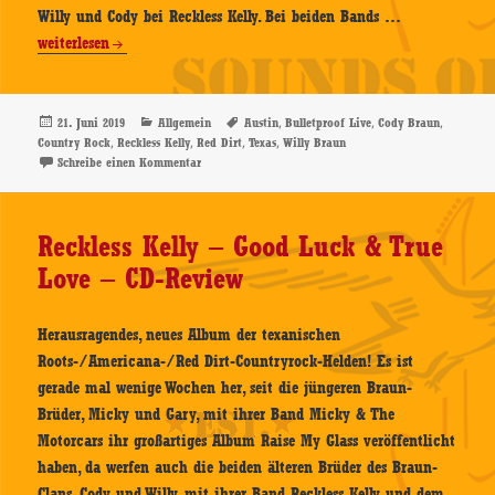
Reckless
Willy und Cody bei Reckless Kelly. Bei beiden Bands …
Kelly
weiterlesen
–
Bulletproof
Live
Veröffentlicht
Kategorien
Schlagwörter
,
,
,
21. Juni 2019
Allgemein
Austin
Bulletproof Live
Cody Braun
am
,
,
,
,
Country Rock
Reckless Kelly
Red Dirt
Texas
Willy Braun
–
zu Reckless Kelly – Bulletproof Live – CD-Review (digit
Schreibe einen Kommentar
CD-
Review
(digital)
Reckless Kelly – Good Luck & True
Love – CD-Review
Herausragendes, neues Album der texanischen
Roots-/Americana-/Red Dirt-Countryrock-Helden! Es ist
gerade mal wenige Wochen her, seit die jüngeren Braun-
Brüder, Micky und Gary, mit ihrer Band Micky & The
Motorcars ihr großartiges Album Raise My Glass veröffentlicht
haben, da werfen auch die beiden älteren Brüder des Braun-
Clans, Cody und Willy, mit ihrer Band Reckless Kelly und dem