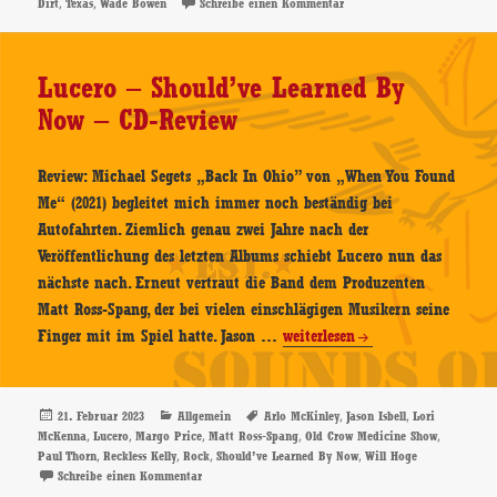
am
,
,
zu Wade Bowen – Flyin – C
Dirt
Texas
Wade Bowen
Schreibe einen Kommentar
–
CD-
Review
Lucero – Should’ve Learned By
Now – CD-Review
Review: Michael Segets „Back In Ohio” von „When You Found
Me“ (2021) begleitet mich immer noch beständig bei
Autofahrten. Ziemlich genau zwei Jahre nach der
Veröffentlichung des letzten Albums schiebt Lucero nun das
nächste nach. Erneut vertraut die Band dem Produzenten
Matt Ross-Spang, der bei vielen einschlägigen Musikern seine
Lucero
Finger mit im Spiel hatte. Jason …
weiterlesen
–
Should’ve
Learned
Veröffentlicht
Kategorien
Schlagwörter
,
,
21. Februar 2023
Allgemein
Arlo McKinley
Jason Isbell
Lori
am
,
,
,
,
,
McKenna
Lucero
Margo Price
Matt Ross-Spang
Old Crow Medicine Show
By
,
,
,
,
Paul Thorn
Reckless Kelly
Rock
Should’ve Learned By Now
Will Hoge
Now
zu Lucero – Should’ve Learned By Now – CD-Review
Schreibe einen Kommentar
–