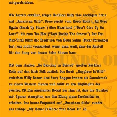
mitgeschrieben.
Wie bereits erwähnt, zeigen Reckless Kelly ihre rockigere Seite
auf „American Girls“. Diese reicht vom Roots Rock („All Over
Again (Break Up Blues)“) über Heartland (“Don’t Give Up On
Love”) bis zum Tex Mex (“Lost Inside The Groove”). Der Tex-
Mex-Titel führt die Tradition von Doug Sahm (Texas Tornados)
fort, was nicht verwundert, wenn man weiß, dass der Anstoß
für den Song von dessen Sohn Shawn kam.
Mit dem starken „No Dancing in Bristol“ greifen Reckless
Kelly auf den Irish Folk zurück. Das Duett „Anyplace Is Wild“
zwischen Willy Braun und Suzy Boggus könnte als Soundtrack
zu einem Western dienen und zählt zu den Highlights der
zweiten CD. Ein amüsantes Detail bei ihm ist, dass die Musiker
mit Sporen stampften, um den Klang eines Tamburins zu
erhalten. Das bunte Potpourri auf „American Girls“ rundet
das ruhige „My Home Is Where Your Heart Is“ ab.