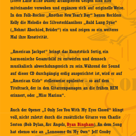
(Steve Earle &The Dukes) arrangierten Geigen sind hier
miteinander verwoben und ergänzen sich auf originelle Weise.
In den Folk-Rocker „Another New Year’s Day“ bauen Reckless
Kelly die Melodie des Silvesterklassikers „Auld Lang Syne“
(„Nehmt Abschied, Brüder“) ein und zeigen so ein weiteres
Mal ihre Kreativität.
„American Jackpot“ bringt das Kunststück fertig, ein
harmonische Gesamtbild zu entwerfen und dennoch
musikalisch abwechslungsreich zu sein. Während der Sound
auf dieser CD durchgängig erdig ausgerichtet ist, wird er auf
„American Girls“ stellenweise opulenter – so auf dem
Titeltrack, der in den Gitarrenpassagen an die frühen REM
erinnert, oder „Miss Marissa“.
Auch der Opener „I Only See You With My Eyes Closed“ klingt
voll, nicht zuletzt durch die zusätzliche Gitarre von Charlie
Sexton (Bob Dylan, Arc Angels,
Ryan Bingham
). An dem Song
hat ebenso wie an „Lonesome On My Own“ Jeff Crosby