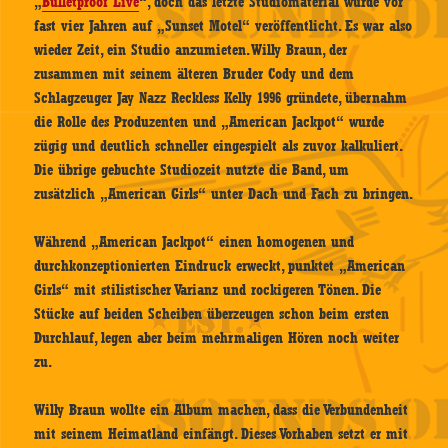
„
Bulletproof Live
“, doch das letzte Studiomaterial wurde vor
fast vier Jahren auf „Sunset Motel“ veröffentlicht. Es war also
wieder Zeit, ein Studio anzumieten. Willy Braun, der
zusammen mit seinem älteren Bruder Cody und dem
Schlagzeuger Jay Nazz Reckless Kelly 1996 gründete, übernahm
die Rolle des Produzenten und „American Jackpot“ wurde
zügig und deutlich schneller eingespielt als zuvor kalkuliert.
Die übrige gebuchte Studiozeit nutzte die Band, um
zusätzlich „American Girls“ unter Dach und Fach zu bringen.
Während „American Jackpot“ einen homogenen und
durchkonzeptionierten Eindruck erweckt, punktet „American
Girls“ mit stilistischer Varianz und rockigeren Tönen. Die
Stücke auf beiden Scheiben überzeugen schon beim ersten
Durchlauf, legen aber beim mehrmaligen Hören noch weiter
zu.
Willy Braun wollte ein Album machen, dass die Verbundenheit
mit seinem Heimatland einfängt. Dieses Vorhaben setzt er mit