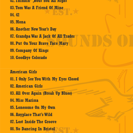
02. Thinkin‘ ‚Bout You All Night
03. Tom Was A Friend Of Mine
04. 42
05. Mona
06. Another New Year’s Day
07. Grandpa Was A Jack Of All Trades
08. Put On Your Brave Face Mary
09. Company Of Kings
10. Goodbye Colorado
American Girls
01. I Only See You With My Eyes Closed
02. American Girls
03. All Over Again (Break Up Blues)
04. Miss Marissa
05. Lonesome On My Own
06. Anyplace That’s Wild
07. Lost Inside The Groove
08. No Dancing In Bristol