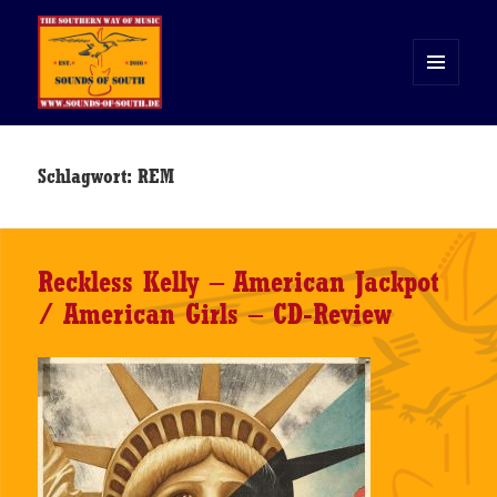
MENÜ
UND
WIDGETS
Sounds of South
Schlagwort:
REM
Reckless Kelly – American Jackpot
/ American Girls – CD-Review