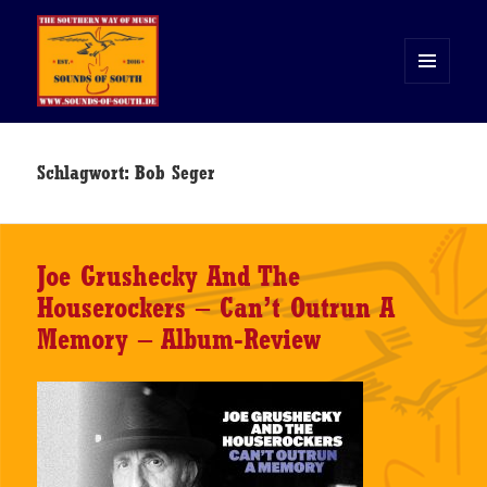
MENÜ
UND
WIDGETS
Sounds of South
Schlagwort:
Bob Seger
Joe Grushecky And The
Houserockers – Can’t Outrun A
Memory – Album-Review