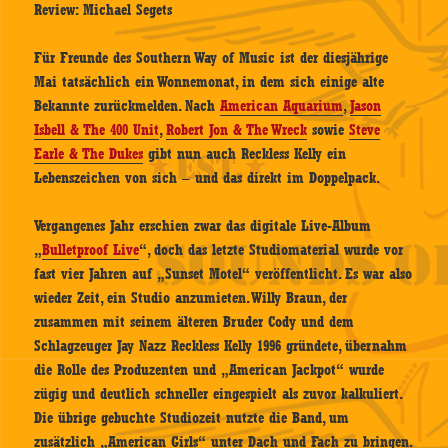
Review: Michael Segets
Für Freunde des Southern Way of Music ist der diesjährige
Mai tatsächlich ein Wonnemonat, in dem sich einige alte
Bekannte zurückmelden. Nach
American Aquarium
,
Jason
Isbell & The 400 Unit
,
Robert Jon & The Wreck
sowie
Steve
Earle & The Dukes
gibt nun auch Reckless Kelly ein
Lebenszeichen von sich – und das direkt im Doppelpack.
Vergangenes Jahr erschien zwar das digitale Live-Album
„
Bulletproof Live
“, doch das letzte Studiomaterial wurde vor
fast vier Jahren auf „Sunset Motel“ veröffentlicht. Es war also
wieder Zeit, ein Studio anzumieten. Willy Braun, der
zusammen mit seinem älteren Bruder Cody und dem
Schlagzeuger Jay Nazz Reckless Kelly 1996 gründete, übernahm
die Rolle des Produzenten und „American Jackpot“ wurde
zügig und deutlich schneller eingespielt als zuvor kalkuliert.
Die übrige gebuchte Studiozeit nutzte die Band, um
zusätzlich „American Girls“ unter Dach und Fach zu bringen.