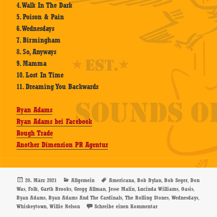
4. Walk In The Dark
5. Poison & Pain
6. Wednesdays
7. Birmingham
8. So, Anyways
9. Mamma
10. Lost In Time
11. Dreaming You Backwards
Ryan Adams
Ryan Adams bei Facebook
Rough Trade
Another Dimension PR Agentur
Veröffentlicht
Kategorien
Schlagwörter
,
,
,
20. März 2021
Allgemein
Americana
Bob Dylan
Bob Seger
Don
am
,
,
,
,
,
,
,
Was
Folk
Garth Brooks
Gregg Allman
Jesse Malin
Lucinda Williams
Oasis
,
,
,
,
Ryan Adams
Ryan Adams And The Cardinals
The Rolling Stones
Wednesdays
,
zu Ryan Adams – Wednes
Whiskeytown
Willie Nelson
Schreibe einen Kommentar