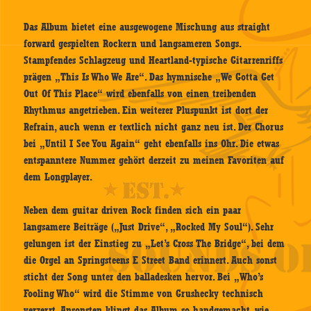
Das Album bietet eine ausgewogene Mischung aus straight
forward gespielten Rockern und langsameren Songs.
Stampfendes Schlagzeug und Heartland-typische Gitarrenriffs
prägen „This Is Who We Are“. Das hymnische „We Gotta Get
Out Of This Place“ wird ebenfalls von einen treibenden
Rhythmus angetrieben. Ein weiterer Pluspunkt ist dort der
Refrain, auch wenn er textlich nicht ganz neu ist. Der Chorus
bei „Until I See You Again“ geht ebenfalls ins Ohr. Die etwas
entspanntere Nummer gehört derzeit zu meinen Favoriten auf
dem Longplayer.
Neben dem guitar driven Rock finden sich ein paar
langsamere Beiträge („Just Drive“, „Rocked My Soul“). Sehr
gelungen ist der Einstieg zu „Let’s Cross The Bridge“, bei dem
die Orgel an Springsteens E Street Band erinnert. Auch sonst
sticht der Song unter den balladesken hervor. Bei „Who’s
Fooling Who“ wird die Stimme von Grushecky technisch
verzerrt. Ansonsten klingt das Album so handgemacht, wie