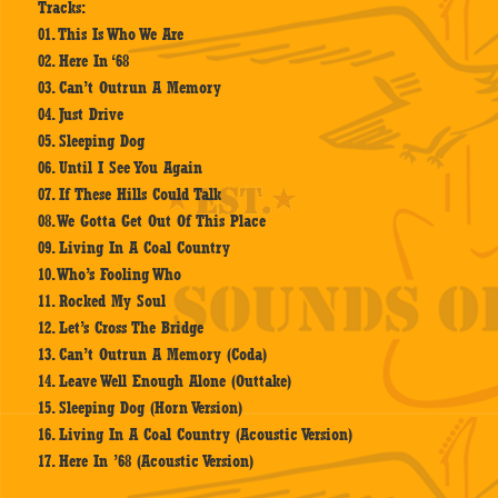
Tracks:
01. This Is Who We Are
02. Here In ‘68
03. Can’t Outrun A Memory
04. Just Drive
05. Sleeping Dog
06. Until I See You Again
07. If These Hills Could Talk
08. We Gotta Get Out Of This Place
09. Living In A Coal Country
10. Who’s Fooling Who
11. Rocked My Soul
12. Let’s Cross The Bridge
13. Can’t Outrun A Memory (Coda)
14. Leave Well Enough Alone (Outtake)
15. Sleeping Dog (Horn Version)
16. Living In A Coal Country (Acoustic Version)
17. Here In ’68 (Acoustic Version)