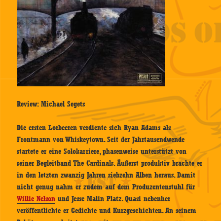
Review: Michael Segets
Die ersten Lorbeeren verdiente sich Ryan Adams als
Frontmann von Whiskeytown. Seit der Jahrtausendwende
startete er eine Solokarriere, phasenweise unterstützt von
seiner Begleitband The Cardinals. Äußerst produktiv brachte er
in den letzten zwanzig Jahren siebzehn Alben heraus. Damit
nicht genug nahm er zudem auf dem Produzentenstuhl für
Willie Nelson
und Jesse Malin Platz. Quasi nebenher
veröffentlichte er Gedichte und Kurzgeschichten. An seinem