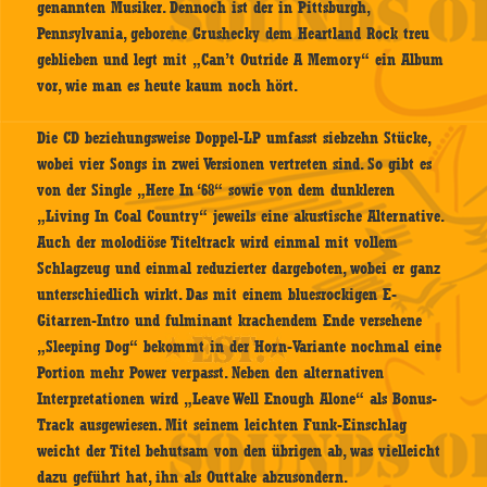
genannten Musiker. Dennoch ist der in Pittsburgh,
Pennsylvania, geborene Grushecky dem Heartland Rock treu
geblieben und legt mit „Can’t Outride A Memory“ ein Album
vor, wie man es heute kaum noch hört.
Die CD beziehungsweise Doppel-LP umfasst siebzehn Stücke,
wobei vier Songs in zwei Versionen vertreten sind. So gibt es
von der Single „Here In ‘68“ sowie von dem dunkleren
„Living In Coal Country“ jeweils eine akustische Alternative.
Auch der molodiöse Titeltrack wird einmal mit vollem
Schlagzeug und einmal reduzierter dargeboten, wobei er ganz
unterschiedlich wirkt. Das mit einem bluesrockigen E-
Gitarren-Intro und fulminant krachendem Ende versehene
„Sleeping Dog“ bekommt in der Horn-Variante nochmal eine
Portion mehr Power verpasst. Neben den alternativen
Interpretationen wird „Leave Well Enough Alone“ als Bonus-
Track ausgewiesen. Mit seinem leichten Funk-Einschlag
weicht der Titel behutsam von den übrigen ab, was vielleicht
dazu geführt hat, ihn als Outtake abzusondern.