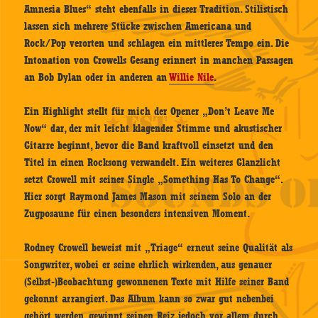
Amnesia Blues“ steht ebenfalls in dieser Tradition. Stilistisch
lassen sich mehrere Stücke zwischen Americana und
Rock/Pop verorten und schlagen ein mittleres Tempo ein. Die
Intonation von Crowells Gesang erinnert in manchen Passagen
an Bob Dylan oder in anderen an
Willie Nile
.
Ein Highlight stellt für mich der Opener „Don’t Leave Me
Now“ dar, der mit leicht klagender Stimme und akustischer
Gitarre beginnt, bevor die Band kraftvoll einsetzt und den
Titel in einen Rocksong verwandelt. Ein weiteres Glanzlicht
setzt Crowell mit seiner Single „Something Has To Change“.
Hier sorgt Raymond James Mason mit seinem Solo an der
Zugposaune für einen besonders intensiven Moment.
Rodney Crowell beweist mit „Triage“ erneut seine Qualität als
Songwriter, wobei er seine ehrlich wirkenden, aus genauer
(Selbst-)Beobachtung gewonnenen Texte mit Hilfe seiner Band
gekonnt arrangiert. Das Album kann so zwar gut nebenbei
gehört werden, gewinnt seinen Reiz jedoch vor allem durch