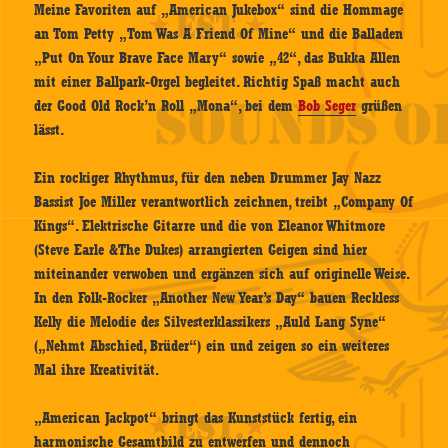
Meine Favoriten auf „American Jukebox“ sind die Hommage
an Tom Petty „Tom Was A Friend Of Mine“ und die Balladen
„Put On Your Brave Face Mary“ sowie „42“, das Bukka Allen
mit einer Ballpark-Orgel begleitet. Richtig Spaß macht auch
der Good Old Rock’n Roll „Mona“, bei dem
Bob Seger
grüßen
lässt.
Ein rockiger Rhythmus, für den neben Drummer Jay Nazz
Bassist Joe Miller verantwortlich zeichnen, treibt „Company Of
Kings“. Elektrische Gitarre und die von Eleanor Whitmore
(Steve Earle &The Dukes) arrangierten Geigen sind hier
miteinander verwoben und ergänzen sich auf originelle Weise.
In den Folk-Rocker „Another New Year’s Day“ bauen Reckless
Kelly die Melodie des Silvesterklassikers „Auld Lang Syne“
(„Nehmt Abschied, Brüder“) ein und zeigen so ein weiteres
Mal ihre Kreativität.
„American Jackpot“ bringt das Kunststück fertig, ein
harmonische Gesamtbild zu entwerfen und dennoch