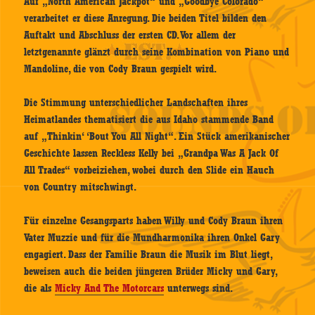
Auf „North American Jackpot“ und „Goodbye Colorado“
verarbeitet er diese Anregung. Die beiden Titel bilden den
Auftakt und Abschluss der ersten CD. Vor allem der
letztgenannte glänzt durch seine Kombination von Piano und
Mandoline, die von Cody Braun gespielt wird.
Die Stimmung unterschiedlicher Landschaften ihres
Heimatlandes thematisiert die aus Idaho stammende Band
auf „Thinkin‘ ‘Bout You All Night“. Ein Stück amerikanischer
Geschichte lassen Reckless Kelly bei „Grandpa Was A Jack Of
All Trades“ vorbeiziehen, wobei durch den Slide ein Hauch
von Country mitschwingt.
Für einzelne Gesangsparts haben Willy und Cody Braun ihren
Vater Muzzie und für die Mundharmonika ihren Onkel Gary
engagiert. Dass der Familie Braun die Musik im Blut liegt,
beweisen auch die beiden jüngeren Brüder Micky und Gary,
die als
Micky And The Motorcars
unterwegs sind.