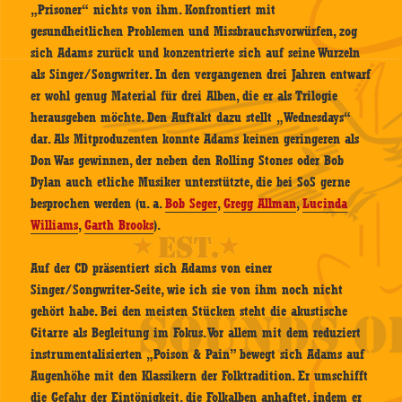
„Prisoner“ nichts von ihm. Konfrontiert mit
gesundheitlichen Problemen und Missbrauchsvorwürfen, zog
sich Adams zurück und konzentrierte sich auf seine Wurzeln
als Singer/Songwriter. In den vergangenen drei Jahren entwarf
er wohl genug Material für drei Alben, die er als Trilogie
herausgeben möchte. Den Auftakt dazu stellt „Wednesdays“
dar. Als Mitproduzenten konnte Adams keinen geringeren als
Don Was gewinnen, der neben den Rolling Stones oder Bob
Dylan auch etliche Musiker unterstützte, die bei SoS gerne
besprochen werden (u. a.
Bob Seger
,
Gregg Allman
,
Lucinda
Williams
,
Garth Brooks
).
Auf der CD präsentiert sich Adams von einer
Singer/Songwriter-Seite, wie ich sie von ihm noch nicht
gehört habe. Bei den meisten Stücken steht die akustische
Gitarre als Begleitung im Fokus. Vor allem mit dem reduziert
instrumentalisierten „Poison & Pain” bewegt sich Adams auf
Augenhöhe mit den Klassikern der Folktradition. Er umschifft
die Gefahr der Eintönigkeit, die Folkalben anhaftet, indem er