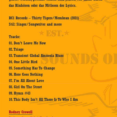
das Hinhören oder das Mitlesen der Lyrics.
RC1 Records – Thirty Tigers/Membran (2021)
Stil: Singer/Songwriter and more
Tracks:
01. Don’t Leave Me Now
02. Triage
03. Transient Global Amnesia Blues
04. One Little Bird
05. Something Has To Change
06. Here Goes Nothing
07. I’m All About Love
08. Girl On The Street
09. Hymn #43
10. This Body Isn’t All There Is To Who I Am
Rodney Crowell