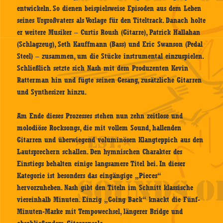
entwickeln. So dienen beispielsweise Episoden aus dem Leben
seines Urgroßvaters als Vorlage für den Titeltrack. Danach holte
er weitere Musiker – Curtis Roush (Gitarre), Patrick Hallahan
(Schlagzeug), Seth Kauffmann (Bass) und Eric Swanson (Pedal
Steel) – zusammen, um die Stücke instrumental einzuspielen.
Schließlich setzte sich Nash mit dem Produzenten Kevin
Ratterman hin und fügte seinen Gesang, zusätzliche Gitarren
und Synthesizer hinzu.
Am Ende dieses Prozesses stehen nun zehn zeitlose und
molodiöse Rocksongs, die mit vollem Sound, hallenden
Gitarren und überwiegend voluminösen Klangteppich aus den
Lautsprechern schallen. Den hymnischen Charakter des
Einstiegs behalten einige langsamere Titel bei. In dieser
Kategorie ist besonders das eingängige „Pieces“
hervorzuheben. Nash gibt den Titeln im Schnitt klassische
viereinhalb Minuten. Einzig „Going Back“ knackt die Fünf-
Minuten-Marke mit Tempowechsel, längerer Bridge und