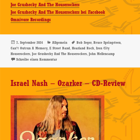
Joe Grushecky And The Houserockers
Joe Grushecky And The Houserockers bei Facebook
Omnivore Recordings
Veröffentlicht
Kategorien
Schlagwörter
,
,
7. September 2024
Allgemein
Bob Seger
Bruce Springsteen
am
,
,
,
Can’t Outrun A Memory
E Street Band
Hearland Rock
Iron City
,
,
Houserockers
Joe Grushecky And The Houserockers
John Mellencamp
zu Joe Grushecky And The Houserockers – Can’t Outr
Schreibe einen Kommentar
Israel Nash – Ozarker – CD-Review