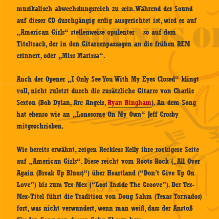
musikalisch abwechslungsreich zu sein. Während der Sound
auf dieser CD durchgängig erdig ausgerichtet ist, wird er auf
„American Girls“ stellenweise opulenter – so auf dem
Titeltrack, der in den Gitarrenpassagen an die frühen REM
erinnert, oder „Miss Marissa“.
Auch der Opener „I Only See You With My Eyes Closed“ klingt
voll, nicht zuletzt durch die zusätzliche Gitarre von Charlie
Sexton (Bob Dylan, Arc Angels,
Ryan Bingham
). An dem Song
hat ebenso wie an „Lonesome On My Own“ Jeff Crosby
mitgeschrieben.
Wie bereits erwähnt, zeigen Reckless Kelly ihre rockigere Seite
auf „American Girls“. Diese reicht vom Roots Rock („All Over
Again (Break Up Blues)“) über Heartland (“Don’t Give Up On
Love”) bis zum Tex Mex (“Lost Inside The Groove”). Der Tex-
Mex-Titel führt die Tradition von Doug Sahm (Texas Tornados)
fort, was nicht verwundert, wenn man weiß, dass der Anstoß