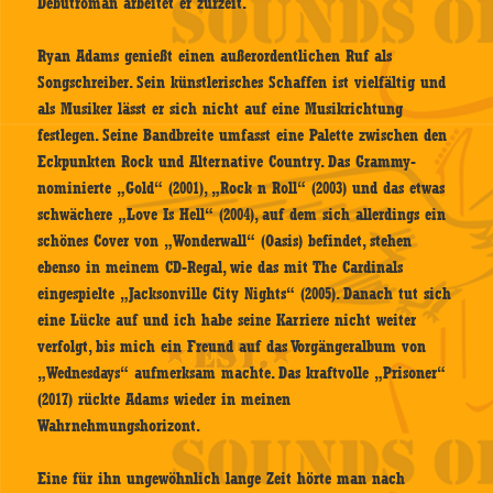
Debütroman arbeitet er zurzeit.
Ryan Adams genießt einen außerordentlichen Ruf als
Songschreiber. Sein künstlerisches Schaffen ist vielfältig und
als Musiker lässt er sich nicht auf eine Musikrichtung
festlegen. Seine Bandbreite umfasst eine Palette zwischen den
Eckpunkten Rock und Alternative Country. Das Grammy-
nominierte „Gold“ (2001), „Rock n Roll“ (2003) und das etwas
schwächere „Love Is Hell“ (2004), auf dem sich allerdings ein
schönes Cover von „Wonderwall“ (Oasis) befindet, stehen
ebenso in meinem CD-Regal, wie das mit The Cardinals
eingespielte „Jacksonville City Nights“ (2005). Danach tut sich
eine Lücke auf und ich habe seine Karriere nicht weiter
verfolgt, bis mich ein Freund auf das Vorgängeralbum von
„Wednesdays“ aufmerksam machte. Das kraftvolle „Prisoner“
(2017) rückte Adams wieder in meinen
Wahrnehmungshorizont.
Eine für ihn ungewöhnlich lange Zeit hörte man nach