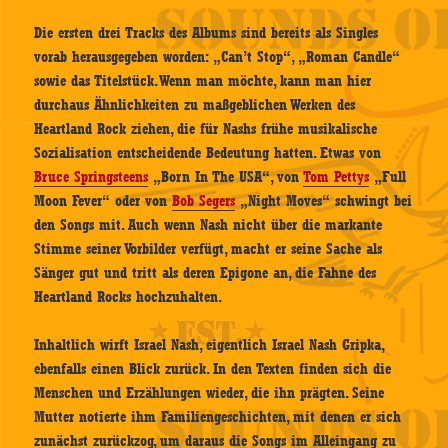
Die ersten drei Tracks des Albums sind bereits als Singles
vorab herausgegeben worden: „Can’t Stop“, „Roman Candle“
sowie das Titelstück. Wenn man möchte, kann man hier
durchaus Ähnlichkeiten zu maßgeblichen Werken des
Heartland Rock ziehen, die für Nashs frühe musikalische
Sozialisation entscheidende Bedeutung hatten. Etwas von
Bruce Springsteens
„Born In The USA“, von
Tom Pettys
„Full
Moon Fever“ oder von
Bob Segers
„Night Moves“ schwingt bei
den Songs mit. Auch wenn Nash nicht über die markante
Stimme seiner Vorbilder verfügt, macht er seine Sache als
Sänger gut und tritt als deren Epigone an, die Fahne des
Heartland Rocks hochzuhalten.
Inhaltlich wirft Israel Nash, eigentlich Israel Nash Gripka,
ebenfalls einen Blick zurück. In den Texten finden sich die
Menschen und Erzählungen wieder, die ihn prägten. Seine
Mutter notierte ihm Familiengeschichten, mit denen er sich
zunächst zurückzog, um daraus die Songs im Alleingang zu