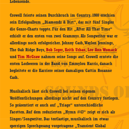
Lebensende.
Crowell feierte seinen Durchbruch im Country. 1988 erschien
sein Erfolgsalbum „Diamonds & Dirt“, das mit fünf Singles
die Genre-Charts toppte. Für den Hit „After All That Time“
erhielt er den ersten von zwei Grammys. Als Songwriter war er
allerdings noch erfolgreicher. Johnny Cash, Waylon Jennings,
The Oak Ridge Boys,
Bob Seger
,
Keith Urban
,
Lee Ann Womack
und
Tim McGraw
nahmen seine Songs auf. Crowell erntete die
ersten Lorbeeren in der Band von Emmylou Harris, danach
begleitete er die Karriere seiner damaligen Gattin Rosanne
Cash.
Musikalisch lässt sich Crowell bei seinen eigenen
Veröffentlichungen allerdings nicht auf den Country festlegen.
So präsentiert er auch auf „Triage“ unterschiedliche
Facetten. Auf dem reduzierten „Hymn #43“ zeigt er sich als
Singer/Songwriter. Das textlastige, musikalisch im etwas
sperrigen Sprechgesang vorgetragene „Transient Global