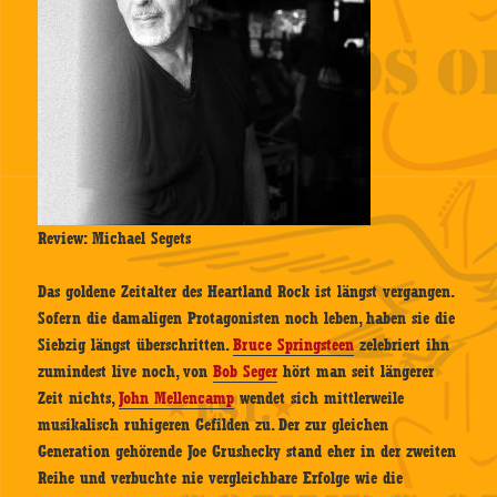
Review: Michael Segets
Das goldene Zeitalter des Heartland Rock ist längst vergangen.
Sofern die damaligen Protagonisten noch leben, haben sie die
Siebzig längst überschritten.
Bruce Springsteen
zelebriert ihn
zumindest live noch, von
Bob Seger
hört man seit längerer
Zeit nichts,
John Mellencamp
wendet sich mittlerweile
musikalisch ruhigeren Gefilden zu. Der zur gleichen
Generation gehörende Joe Grushecky stand eher in der zweiten
Reihe und verbuchte nie vergleichbare Erfolge wie die