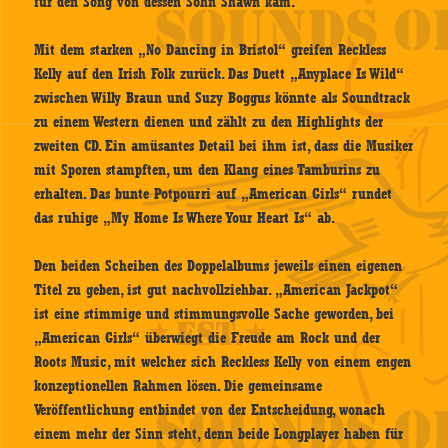
für den Song von dessen Sohn Shawn kam.
Mit dem starken „No Dancing in Bristol“ greifen Reckless
Kelly auf den Irish Folk zurück. Das Duett „Anyplace Is Wild“
zwischen Willy Braun und Suzy Boggus könnte als Soundtrack
zu einem Western dienen und zählt zu den Highlights der
zweiten CD. Ein amüsantes Detail bei ihm ist, dass die Musiker
mit Sporen stampften, um den Klang eines Tamburins zu
erhalten. Das bunte Potpourri auf „American Girls“ rundet
das ruhige „My Home Is Where Your Heart Is“ ab.
Den beiden Scheiben des Doppelalbums jeweils einen eigenen
Titel zu geben, ist gut nachvollziehbar. „American Jackpot“
ist eine stimmige und stimmungsvolle Sache geworden, bei
„American Girls“ überwiegt die Freude am Rock und der
Roots Music, mit welcher sich Reckless Kelly von einem engen
konzeptionellen Rahmen lösen. Die gemeinsame
Veröffentlichung entbindet von der Entscheidung, wonach
einem mehr der Sinn steht, denn beide Longplayer haben für