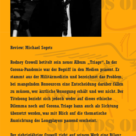
Review: Michael Segets
Rodney Crowell betitelt sein neues Album „Triage“. In der
Corona-Pandemie war der Begriff in den Medien präsent. Er
stammt aus der Militärmedizin und bezeichnet das Problem,
bei mangelnden Ressourcen eine Entscheidung darüber fällen
zu müssen, wer ärztliche Versorgung erhält und wer nicht. Der
Titelsong bezieht sich jedoch weder auf dieses ethische
Dilemma noch auf Corona. Triage kann auch als Sichtung
übersetzt werden, was mit Blick auf die thematische
Ausrichtung des Longplayers passend erscheint.
Der siebzigjährige Crowell zieht auf seinem Werk eine Bilanz,