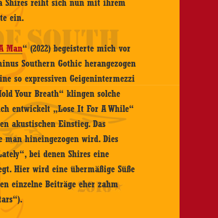
 Shires reiht sich nun mit ihrem
te ein.
 A Man
“ (2022) begeisterte mich vor
minus Southern Gothic herangezogen
ine so expressiven Geigenintermezzi
Hold Your Breath“ klingen solche
ch entwickelt „Lose It For A While“
en akustischen Einstieg. Das
ie man hineingezogen wird. Dies
ately“, bei denen Shires eine
egt. Hier wird eine übermäßige Süße
en einzelne Beiträge eher zahm
tars“).