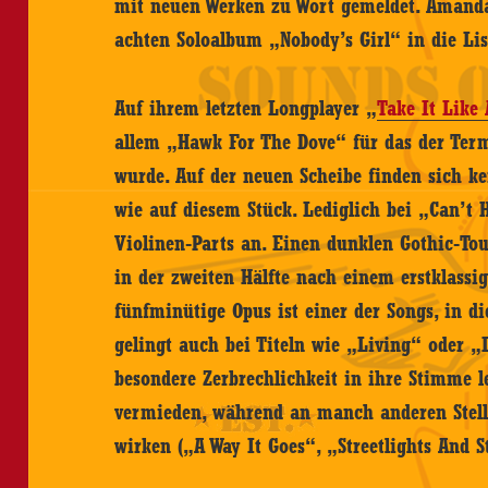
mit neuen Werken zu Wort gemeldet. Amanda
achten Soloalbum „Nobody’s Girl“ in die Lis
Auf ihrem letzten Longplayer „
Take It Like
allem „Hawk For The Dove“ für das der Ter
wurde. Auf der neuen Scheibe finden sich ke
wie auf diesem Stück. Lediglich bei „Can’t 
Violinen-Parts an. Einen dunklen Gothic-Tou
in der zweiten Hälfte nach einem erstklassig
fünfminütige Opus ist einer der Songs, in d
gelingt auch bei Titeln wie „Living“ oder „L
besondere Zerbrechlichkeit in ihre Stimme l
vermieden, während an manch anderen Stell
wirken („A Way It Goes“, „Streetlights And S