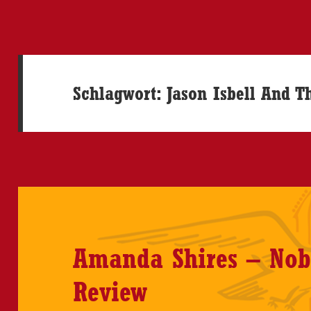
Schlagwort:
Jason Isbell And T
Amanda Shires – Nobo
Review