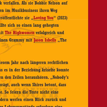
 verfallen. Als sie Bobbie Nelson auf
uen im Musikbusiness ihren Weg
öffentlichte sie „
Loving You
“ (2023)
llte sich so einen lang gehegten
mit
The Highwomen
erfolgreich und
inen Grammy mit
Jason Isbells
„The
 diesem Jahr nach längeren rechtlichen
s es in der Beziehung kriselte konnte
n den Zeilen heraushören. „Nobody’s
prägt, auch wenn Shires betont, dass
. So feiern die Texte nicht eine
ndern werfen einen Blick zurück und
der Lebensumstände erfordern eine