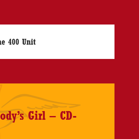
he 400 Unit
dy’s Girl – CD-