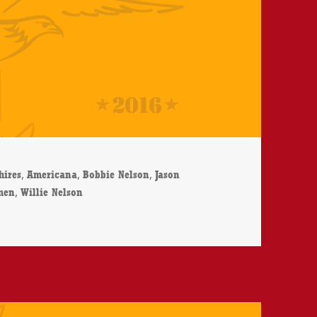
rter
,
,
,
hires
Americana
Bobbie Nelson
Jason
,
men
Willie Nelson
body’s Girl – CD-Review