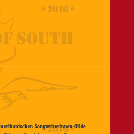
amerikanischen Songwriterinnen-Gilde