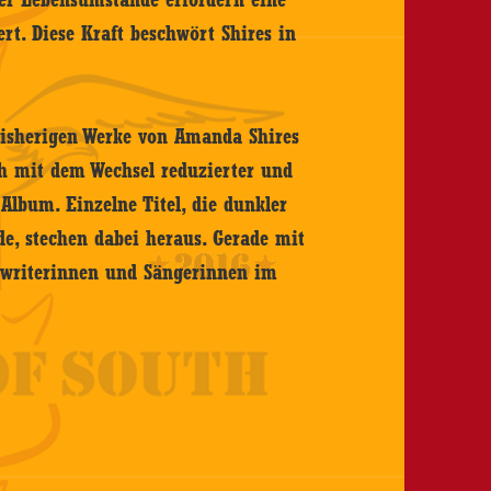
ert. Diese Kraft beschwört Shires in
bisherigen Werke von Amanda Shires
ich mit dem Wechsel reduzierter und
Album. Einzelne Titel, die dunkler
lde, stechen dabei heraus. Gerade mit
ngwriterinnen und Sängerinnen im