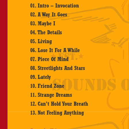
01. Intro – Invocation
02. A Way It Goes
03. Maybe I
04. The Details
05. Living
06. Lose It For A While
07. Piece Of Mind
08. Streetlights And Stars
09. Lately
10. Friend Zone
11. Strange Dreams
12. Can’t Hold Your Breath
13. Not Feeling Anything