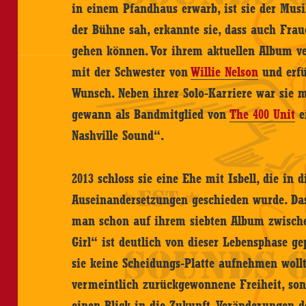
in einem Pfandhaus erwarb, ist sie der Musik
der Bühne sah, erkannte sie, dass auch Fra
gehen können. Vor ihrem aktuellen Album ver
mit der Schwester von
Willie Nelson
und erfü
Wunsch. Neben ihrer Solo-Karriere war sie 
gewann als Bandmitglied von
The 400 Unit
e
Nashville Sound“.
2013 schloss sie eine Ehe mit Isbell, die in
Auseinandersetzungen geschieden wurde. Das
man schon auf ihrem siebten Album zwische
Girl“ ist deutlich von dieser Lebensphase ge
sie keine Scheidungs-Platte aufnehmen wollte
vermeintlich zurückgewonnene Freiheit, so
einen Blick in die Zukunft. Veränderungen 