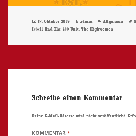
Veröffentlicht
Autor
Kategorien
S
18. Oktober 2019
admin
Allgemein
A
am
,
Isbell And The 400 Unit
The Highwomen
Schreibe einen Kommentar
Deine E-Mail-Adresse wird nicht veröffentlicht.
Erfo
KOMMENTAR
*