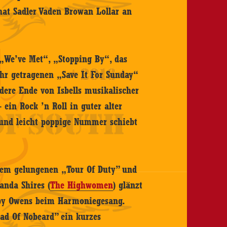
hat Sadler Vaden Browan Lollar an
. „We’ve Met“, „Stopping By“, das
hr getragenen „Save It For Sunday“
ndere Ende von Isbells musikalischer
ein Rock ’n Roll in guter alter
 und leicht poppige Nummer schiebt
 dem gelungenen „Tour Of Duty” und
anda Shires (
The Highwomen
) glänzt
by Owens beim Harmoniegesang.
lad Of Nobeard” ein kurzes