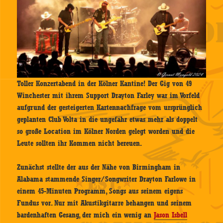
Toller Konzertabend in der Kölner Kantine! Der Gig von 49
Winchester mit ihrem Support Drayton Farley war im Vorfeld
aufgrund der gesteigerten Kartennachfrage vom ursprünglich
geplanten Club Volta in die ungefähr etwas mehr als doppelt
so große Location im Kölner Norden gelegt worden und die
Leute sollten ihr Kommen nicht bereuen.
Zunächst stellte der aus der Nähe von Birmingham in
Alabama stammende Singer/Songwriter Drayton Farlowe in
einem 45-Minuten Programm, Songs aus seinem eigens
Fundus vor. Nur mit Akustikgitarre behangen und seinem
bardenhaften Gesang, der mich ein wenig an
Jason Isbell