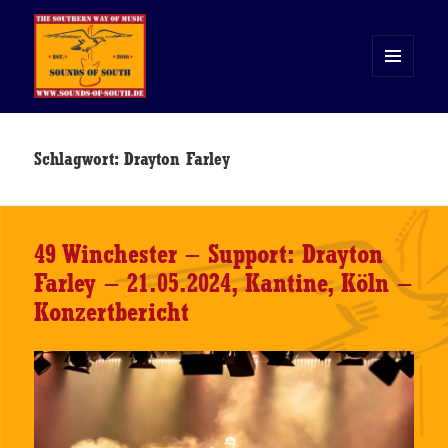
MENÜ
UND
WIDGETS
Sounds of South
Schlagwort:
Drayton Farley
49 Winchester – Support: Drayton
Farley – 21.05.2024, Kantine, Köln –
Konzertbericht