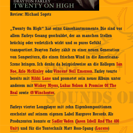
Review: Michael Segets
„Twenty On High“ hat seine Gänsehautmomente. Die sind vor
allem Farleys Gesang geschuldet, der an manchen Stellen
brüchig oder verletzlich wirkt und so pures Gefühl
transportiert. Drayton Farley zählt zu einer neuen Generation
von Songwritern, die einen frischen Wind in die Americana-
Szene bringen. Ich denke da beispielsweise an die Kollegen
Ian
Noe
,
Arlo McKinley
oder
Vincent Neil Emerson
. Farley tourte
bereits mit
Nikki Lane
und promotet sein neues Album unter
anderem mit
Wiskey Myers
,
Lukas Nelson & Promise Of The
Real
sowie
49 Winchester
.
Farleys vierter Longplayer mit zehn Eigenkompositionen
erscheint auf seinem eigenen Label Hargrove Records. Als
Produzenten konnte er
Sadler Vaden
(
Jason Isbell And The 400
Unit
) und für die Tontechnik Matt Ross-Spang (
Lucero
)