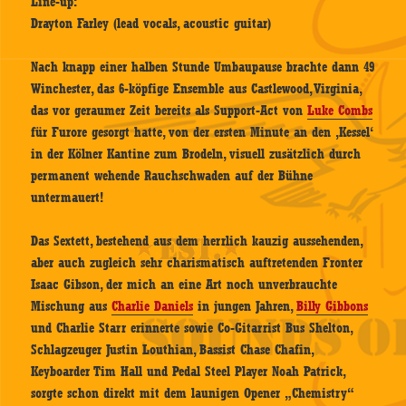
Line-up:
Drayton Farley (lead vocals, acoustic guitar)
Nach knapp einer halben Stunde Umbaupause brachte dann 49
Winchester, das 6-köpfige Ensemble aus Castlewood, Virginia,
das vor geraumer Zeit bereits als Support-Act von
Luke Combs
für Furore gesorgt hatte, von der ersten Minute an den ‚Kessel‘
in der Kölner Kantine zum Brodeln, visuell zusätzlich durch
permanent wehende Rauchschwaden auf der Bühne
untermauert!
Das Sextett, bestehend aus dem herrlich kauzig aussehenden,
aber auch zugleich sehr charismatisch auftretenden Fronter
Isaac Gibson, der mich an eine Art noch unverbrauchte
Mischung aus
Charlie Daniels
in jungen Jahren,
Billy Gibbons
und Charlie Starr erinnerte sowie Co-Gitarrist Bus Shelton,
Schlagzeuger Justin Louthian, Bassist Chase Chafin,
Keyboarder Tim Hall und Pedal Steel Player Noah Patrick,
sorgte schon direkt mit dem launigen Opener „Chemistry“