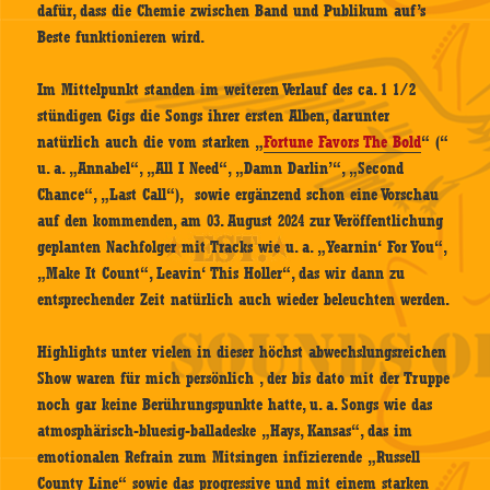
dafür, dass die Chemie zwischen Band und Publikum auf’s
Beste funktionieren wird.
Im Mittelpunkt standen im weiteren Verlauf des ca. 1 1/2
stündigen Gigs die Songs ihrer ersten Alben, darunter
natürlich auch die vom starken „
Fortune Favors The Bold
“ (“
u. a. „Annabel“, „All I Need“, „Damn Darlin’“, „Second
Chance“, „Last Call“), sowie ergänzend schon eine Vorschau
auf den kommenden, am 03. August 2024 zur Veröffentlichung
geplanten Nachfolger mit Tracks wie u. a. „Yearnin‘ For You“,
„Make It Count“, Leavin‘ This Holler“, das wir dann zu
entsprechender Zeit natürlich auch wieder beleuchten werden.
Highlights unter vielen in dieser höchst abwechslungsreichen
Show waren für mich persönlich , der bis dato mit der Truppe
noch gar keine Berührungspunkte hatte, u. a. Songs wie das
atmosphärisch-bluesig-balladeske „Hays, Kansas“, das im
emotionalen Refrain zum Mitsingen infizierende „Russell
County Line“ sowie das progressive und mit einem starken