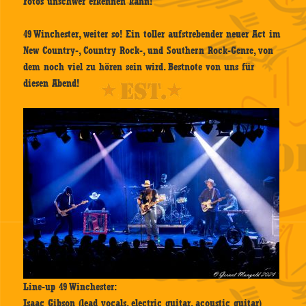
Fotos unschwer erkennen kann!
49 Winchester, weiter so! Ein toller aufstrebender neuer Act im
New Country-, Country Rock-, und Southern Rock-Genre, von
dem noch viel zu hören sein wird. Bestnote von uns für
diesen Abend!
Line-up 49 Winchester:
Isaac Gibson (lead vocals, electric guitar, acoustic guitar)