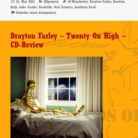
Veröffentlicht
Kategorien
Schlagwörter
,
,
,
23. Mai 2024
Allgemein
49 Winchester
Drayton Farley
Kantine
am
,
,
,
,
Köln
Luke Combs
Nashville
New Country
Southern Rock
zu 49 Winchester – Support: Drayton Farley – 21.05.202
Schreibe einen Kommentar
Drayton Farley – Twenty On High –
CD-Review