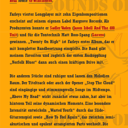
Real
sowie
49 Winchester
.
Farleys vierter Longplayer mit zehn Eigenkompositionen
erscheint auf seinem eigenen Label Hargrove Records. Als
Produzenten konnte er
Sadler Vaden
(
Jason Isbell And The 400
Unit
) und für die Tontechnik Matt Ross-Spang (
Lucero
)
gewinnen. „Twenty On High“ ist Farleys erstes Album, das er
mit kompletter Bandbesetzung einspielte. Die Band gibt
meinem Favoriten und zugleich der ersten Auskopplung
„Norfolk Blues“ dann auch einen kräftigen Drive mit.
Die anderen Stücke sind ruhiger und lassen den Melodien
Raum. Der Titeltrack oder auch der Opener „Stop The Cloud“
sind eingängige und stimmungsvolle Songs im Midtempo.
„Above My Head“ wirkt zunächst etwas zahm, hat aber im
hinteren Teil seine dynamischen Momente. Eine besondere
Intensität entwickeln „Wasted Youth“ durch das Slide-
Gitarrenspiel sowie „How To Feel Again“, das zwischen semi-
akustischen und opulent arrangierten Parts wechselt. Die