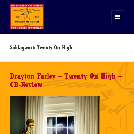
MENÜ
UND
WIDGETS
Sounds of South
Schlagwort:
Twenty On High
Drayton Farley – Twenty On High –
CD-Review