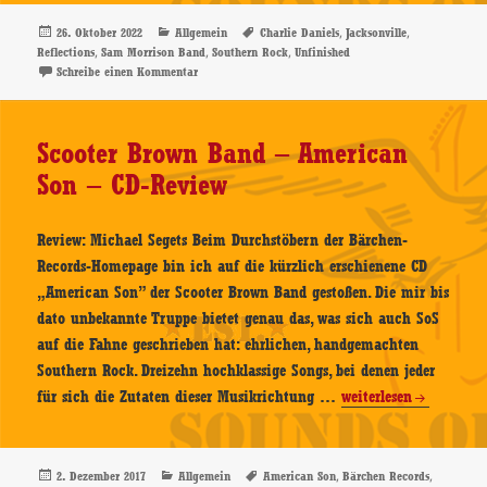
Band
–
Veröffentlicht
Kategorien
Schlagwörter
,
,
26. Oktober 2022
Allgemein
Charlie Daniels
Jacksonville
am
,
,
,
Reflections
Sam Morrison Band
Southern Rock
Unfinished
Unfinished
zu Sam Morrison Band – Unfinished Business – CD-Re
Schreibe einen Kommentar
Business
–
CD-
Scooter Brown Band – American
Review
Son – CD-Review
Review: Michael Segets Beim Durchstöbern der Bärchen-
Records-Homepage bin ich auf die kürzlich erschienene CD
„American Son” der Scooter Brown Band gestoßen. Die mir bis
dato unbekannte Truppe bietet genau das, was sich auch SoS
auf die Fahne geschrieben hat: ehrlichen, handgemachten
Southern Rock. Dreizehn hochklassige Songs, bei denen jeder
Scooter
für sich die Zutaten dieser Musikrichtung …
weiterlesen
Brown
Band
–
Veröffentlicht
Kategorien
Schlagwörter
,
,
2. Dezember 2017
Allgemein
American Son
Bärchen Records