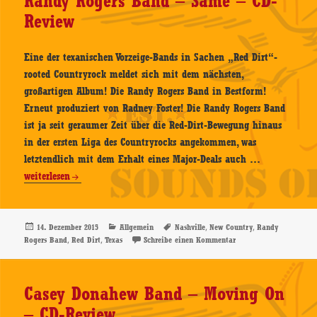
Randy Rogers Band – Same – CD-
CD-
Review
Review
Eine der texanischen Vorzeige-Bands in Sachen „Red Dirt“-
rooted Countryrock meldet sich mit dem nächsten,
großartigen Album! Die Randy Rogers Band in Bestform!
Erneut produziert von Radney Foster! Die Randy Rogers Band
ist ja seit geraumer Zeit über die Red-Dirt-Bewegung hinaus
in der ersten Liga des Countryrocks angekommen, was
Randy
letztendlich mit dem Erhalt eines Major-Deals auch …
Rogers
weiterlesen
Band
–
Same
Veröffentlicht
Kategorien
Schlagwörter
,
,
14. Dezember 2015
Allgemein
Nashville
New Country
Randy
am
,
,
zu Randy Rogers Band 
Rogers Band
Red Dirt
Texas
Schreibe einen Kommentar
–
CD-
Review
Casey Donahew Band – Moving On
– CD-Review