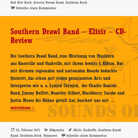
am
,
,
Red Dirt Rock
Scooter Brown Band
Southern Rock
American
zu Scooter Brown Band – American Son – CD-Review
Schreibe einen Kommentar
Son
–
CD-
Southern Drawl Band – Elixir – CD-
Review
Review
Die Southern Drawl Band, eine Mischung von Musikern
aus Knoxville und Nashville, mit ihrem bereits 4. Album. Das
mit diversen regionalen und nationalen Awards bedachte
Quintett, das schon mit vielen prominenten Acts und
Interpreten wie u. a. Lynyrd Skynyrd, der Charlie Daniels
Band, Jimmy Buffett, Brantley Gilbert, Blackberry Smoke und
Southern
Justin Moore die Bühne geteilt hat, beschert uns mit …
Drawl
weiterlesen
Band
–
Elixir
Veröffentlicht
Kategorien
Schlagwörter
,
,
23. Februar 2017
Allgemein
Elixir
Nashville
Southern Drawl
am
,
,
zu Southern Drawl B
Band
Southern Rock
Tennessee
Schreibe einen Kommentar
–