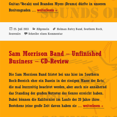
Guitar/Vocals) und Brandon Myers (Drums) dürfte in unseren
Holman
Breitengraden …
weiterlesen
Autry
Band
–
Veröffentlicht
Kategorien
Schlagwörter
,
,
25. Juli 2023
Allgemein
Holman Autry Band
Southern Rock
am
zu Holman Autry Band – Souvenirs – Digi
Souvenirs
Schreibe einen Kommentar
Souvenirs
–
Digital-
Sam Morrison Band – Unfinished
CD-
Business – CD-Review
Review
Die Sam Morrison Band fristet bei uns hier im Southern
Rock-Bereich eher ein Dasein in der riesigen Masse der Acts,
die mal kurzzeitig beachtet werden, aber auch nie annähernd
das Standing der großen Vertreter des Genres erreicht haben.
Dabei können die Kalifornier im Laufe der 20 Jahre ihres
Sam
Bestehens (eine große Zeit davon haben sie …
weiterlesen
Morrison