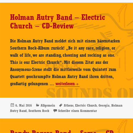
Same
–
Holman Autry Band – Electric
CD-
Church – CD-Review
Review
Die Holman Autry Band meldet sich mit einem bärenstarken
Southern Rock-Album zurück! „Be it any race, religion, or
walk of life, we are standing, cheering and rocking as one.
This is our Electric Church“. Mit diesem Zitat aus der
Anonymous-Szene stellt die mittlerweile vom Quintett zum
Quartett geschrumpfte Holman Autry Band ihren dritten,
Holman
großartig gelungenen …
weiterlesen
Autry
Band
–
Veröffentlicht
Kategorien
Schlagwörter
,
,
,
6. Mai 2016
Allgemein
Athens
Electric Church
Georgia
Holman
am
,
zu Holman Autry Band – 
Autry Band
Southern Rock
Schreibe einen Kommentar
Electric
Church
–