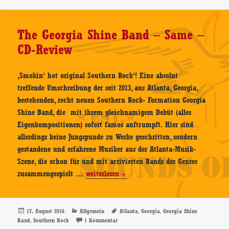
CD-
Review
The Georgia Shine Band – Same –
CD-Review
‚Smokin‘ hot original Southern Rock‘! Eine absolut
treffende Umschreibung der seit 2013, aus Atlanta, Georgia,
bestehenden, recht neuen Southern Rock- Formation Georgia
Shine Band, die mit ihrem gleichnamigem Debüt (alles
Eigenkompositionen) sofort famos auftrumpft. Hier sind
allerdings keine Jungspunde zu Werke geschritten, sondern
gestandene und erfahrene Musiker aus der Atlanta-Musik-
Szene, die schon für und mit arrivierten Bands des Genres
The
zusammengespielt …
weiterlesen
Georgia
Shine
Band
Veröffentlicht
Kategorien
Schlagwörter
,
,
17. August 2016
Allgemein
Atlanta
Georgia
Georgia Shine
am
,
zu The Georgia Shine Band – Same – CD-Rev
Band
Southern Rock
1 Kommentar
–