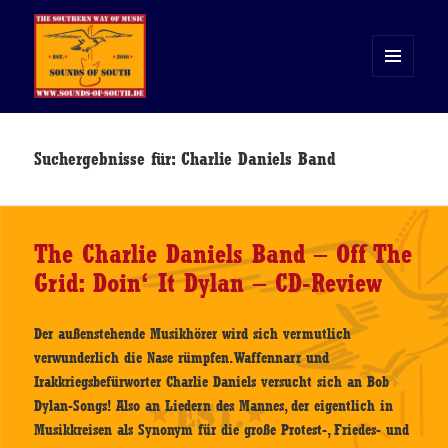
MENÜ
UND
WIDGETS
Sounds of South
Suchergebnisse für: Charlie Daniels Band
The Charlie Daniels Band – Off The
Grid: Doin‘ It Dylan – CD-Review
Der außenstehende Musikhörer wird sich vermutlich
verwunderlich die Nase rümpfen. Waffennarr und
Irakkriegsbefürworter Charlie Daniels versucht sich an Bob
Dylan-Songs! Also an Liedern des Mannes, der eigentlich in
Musikkreisen als Synonym für die große Protest-, Friedes- und