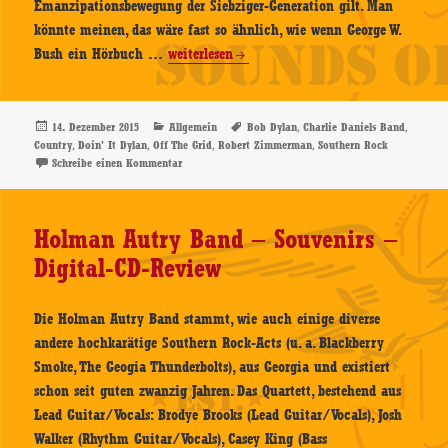
Emanzipationsbewegung der Siebziger-Generation gilt. Man
könnte meinen, das wäre fast so ähnlich, wie wenn George W.
The
Bush ein Hörbuch …
weiterlesen
Charlie
Daniels
Band
Veröffentlicht
Kategorien
Schlagwörter
,
,
14. Dezember 2015
Allgemein
Bob Dylan
Charlie Daniels Band
am
,
,
,
,
Country
Doin' It Dylan
Off The Grid
Robert Zimmerman
Southern Rock
–
zu The Charlie Daniels Band – Off The Grid: Doin‘ It 
Schreibe einen Kommentar
Off
The
Grid:
Holman Autry Band – Souvenirs –
Doin‘
Digital-CD-Review
It
Dylan
–
Die Holman Autry Band stammt, wie auch einige diverse
CD-
andere hochkarätige Southern Rock-Acts (u. a. Blackberry
Review
Smoke, The Geogia Thunderbolts), aus Georgia und existiert
schon seit guten zwanzig Jahren. Das Quartett, bestehend aus
Lead Guitar/Vocals: Brodye Brooks (Lead Guitar/Vocals), Josh
Walker (Rhythm Guitar/Vocals), Casey King (Bass