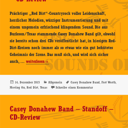
Prächtiger „Red Dirt“-Countryrock voller Leidenschaft,
herrlicher Melodien, würziger Instrumentierung und mit
einem ungemein erfrischend klingendem Sound. Die aus
Burleson/Texas stammende Casey Donahew Band gilt, obwohl
sie bereits schon drei CDs veröffentlicht hat, in hiesigen Red-
Dirt-Kreisen noch immer als so etwas wie ein gut behütetes
Geheimnis der Szene. Das muß sich, und wird sich sicher
Casey
auch, …
weiterlesen
Donahew
Band
–
Veröffentlicht
Kategorien
Schlagwörter
,
,
14. Dezember 2015
Allgemein
Casey Donahew Band
Fort Worth
am
,
,
zu Casey Donahew Band 
Moving On
Red Dirt
Texas
Schreibe einen Kommentar
Moving
On
–
Casey Donahew Band – Standoff –
CD-
CD-Review
Review