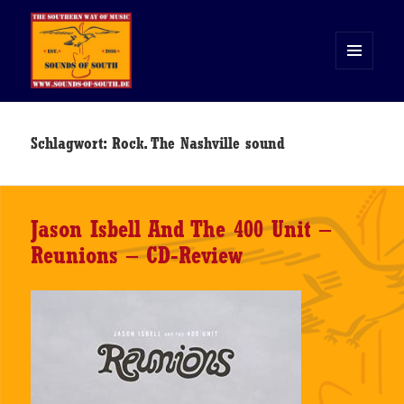
MENÜ
UND
WIDGETS
Sounds of South
Schlagwort:
Rock. The Nashville sound
Jason Isbell And The 400 Unit –
Reunions – CD-Review