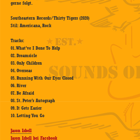
gerne folgt.
Southeastern Records/Thirty Tigers (2020)
Stil: Americana, Rock
Tracks:
01. What’ve I Done To Help
02. Dreamsicle
03. Only Children
04. Overseas
05. Running With Our Eyes Closed
06. River
07. Be Afraid
08. St. Peter’s Autograph
09. It Gets Easier
10. Letting You Go
Jason Isbell
Jason Isbell bei Facebook