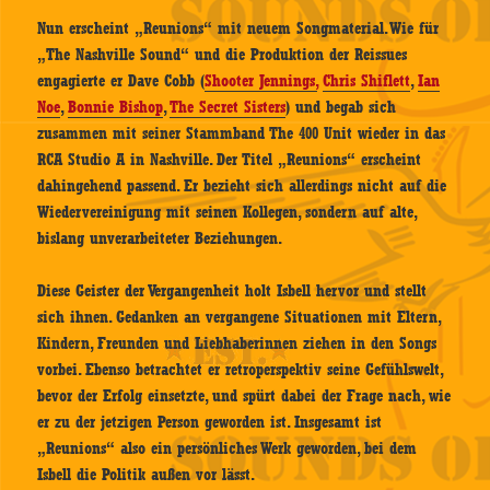
Nun erscheint „Reunions“ mit neuem Songmaterial. Wie für
„The Nashville Sound“ und die Produktion der Reissues
engagierte er Dave Cobb (
Shooter Jennings,
Chris Shiflett
,
Ian
Noe
,
Bonnie Bishop
,
The Secret Sisters
) und begab sich
zusammen mit seiner Stammband The 400 Unit wieder in das
RCA Studio A in Nashville. Der Titel „Reunions“ erscheint
dahingehend passend. Er bezieht sich allerdings nicht auf die
Wiedervereinigung mit seinen Kollegen, sondern auf alte,
bislang unverarbeiteter Beziehungen.
Diese Geister der Vergangenheit holt Isbell hervor und stellt
sich ihnen. Gedanken an vergangene Situationen mit Eltern,
Kindern, Freunden und Liebhaberinnen ziehen in den Songs
vorbei. Ebenso betrachtet er retroperspektiv seine Gefühlswelt,
bevor der Erfolg einsetzte, und spürt dabei der Frage nach, wie
er zu der jetzigen Person geworden ist. Insgesamt ist
„Reunions“ also ein persönliches Werk geworden, bei dem
Isbell die Politik außen vor lässt.