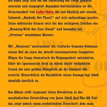
Die Band zeigt sich bei der Umsetzung der Songs gewohnt
souverän und eingespielt. Besonders hervorzuheben ist die
Gitarrenarbeit von
Sadler Vaden
, der erst kürzlich mit seinem
Solowerk „Anybody Out There?“ auf sich aufmerksam machte.
Seine elektrische Gitarre setzt bei den rockigeren Stücken wie
„Running With Our Eyes Closed“ und besonders bei
„Overseas“ wunderbare Akzente.
Mit „Reunions” untermauert der vierfache Grammy-Gewinner
seinen Ruf als einer der aktuell interessantesten Songwriter.
Mögen die Songs thematisch die Vergangenheit aufarbeiten,
führt die Spurensuche doch zu einem leicht veränderten
Sound, der eine größere Klangtiefe als die früheren CDs
erreicht. Hinsichtlich der Variabilität seines Gesangs legt Isbell
ebenfalls deutlich zu.
Das Album stellt insgesamt keine Revolution in der
musikalischen Entwicklung von Jason Isbell And The 400 Unit
dar, zeigt jedoch einen evolutionären Fortschritt, dem man