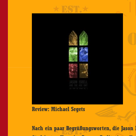
Review: Michael Segets
Nach ein paar Begrüßungsworten, die Jason 