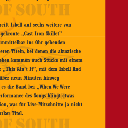
eift Isbell auf sechs weitere von
gekrönte „Cast Iron Skillet”
unmittelbar ins Ohr gehenden
ren Titeln, bei denen die akustische
neben kommen auch Stücke mit einem
 „This Ain’t It”, mit dem Isbell And
s über neun Minuten hinweg
st es die Band bei „When We Were
erformance des Songs klingt etwas
ion, was für Live-Mitschnitte ja nicht
arker Titel.