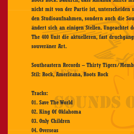
nicht mit von der Partie ist, unterscheiden
den Studioaufnahmen, sondern auch die Sou
ändert sich an einigen Stellen. Ungeachtet d
The 400 Unit die aktuelleren, fast druchgän
souveräner Art.
Southeastern Records – Thirty Tigers/Membr
Stil: Rock, Americana, Roots Rock
Tracks:
01. Save The World
02. King Of Oklahoma
03. Only Children
04. Overseas