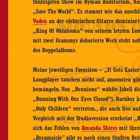
fünfzigsten Show im Ryman Auditorium, Nashv
„Save The World“. Es stammt wie das anschl
Vaden
an der elektrischen Gitarre dominier
„King Of Oklahoma“ von seinem letzten Lon
mit zwei Grammys dekorierte Werk steht ne
des Doppelalbums.
Meine jeweiligen Favoriten – „It Gets Easi
Longplayer tauchen nicht auf, ansonsten gi
bemängeln. Von „Reunions“ wählte Isbell die
„Running With Our Eyes Closed“). Darüber h
„Only Children“ vertreten., die auch live a
Vergleich mit der Studioversion erscheint „
sich das Fehlen von
Amanda Shires
mit ihre
„Dreamsicle” gibt es noch einen fünften Beit