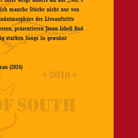
 sich manche Stücke nicht nur von
ndatmosphäre des Liveauftritts
essen, präsentieren Jason Isbell And
gig starken Songs in gewohnt
an (2024)