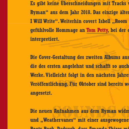
Es gibt keine Überschneidungen mit Tracks 
Ryman“ aus dem Jahr 2018. Das einzige älter
I Will Write“. Weiterhin covert Isbell „Room
gefühlvolle Hommage an
Tom Petty
, bei der
interpretiert.
Die Cover-Gestaltung des zweiten Albums a
die des ersten angelehnt und schafft so auc
Werke. Vielleicht folgt in den nächsten Jahre
Veröffentlichung. Für Oktober sind bereits we
angesetzt.
Die neuen Aufnahmen aus dem Ryman widme
und „Weathervanes“ mit einer ausgewogen
Roots Rock. Dadurch, dass Amanda Shires mit