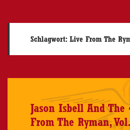
Schlagwort:
Live From The Ry
Jason Isbell And The 
From The Ryman, Vol.