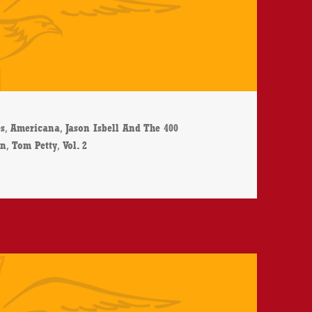
er
,
,
s
Americana
Jason Isbell And The 400
,
,
en
Tom Petty
Vol. 2
he 400 Unit – Live From The Ryman, Vol. 2 – CD-Review