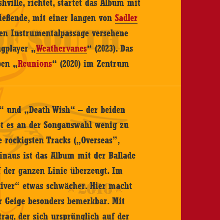
ille, richtet, startet das Album mit
ießende, mit einer langen von
Sadler
ten Instrumentalpassage versehene
gplayer „
Weathervanes
“ (2023). Das
ben „
Reunions
“ (2020) im Zentrum
er“ und „Death Wish“ – der beiden
bt es an der Songauswahl wenig zu
 rockigsten Tracks („Overseas”,
inaus ist das Album mit der Ballade
uf der ganzen Linie überzeugt. Im
River“ etwas schwächer. Hier macht
r Geige besonders bemerkbar. Mit
rag, der sich ursprünglich auf der