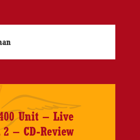
man
400 Unit – Live
 2 – CD-Review