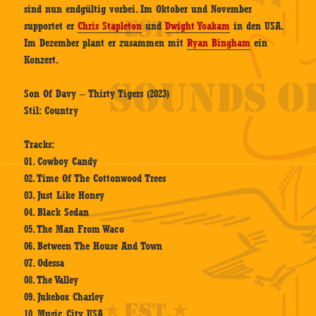
sind nun endgültig vorbei. Im Oktober und November
supportet er
Chris Stapleton
und
Dwight Yoakam
in den USA.
Im Dezember plant er zusammen mit
Ryan Bingham
ein
Konzert.
Son Of Davy – Thirty Tigers (2023)
Stil: Country
Tracks:
01. Cowboy Candy
02. Time Of The Cottonwood Trees
03. Just Like Honey
04. Black Sedan
05. The Man From Waco
06. Between The House And Town
07. Odessa
08. The Valley
09. Jukebox Charley
10. Music City USA