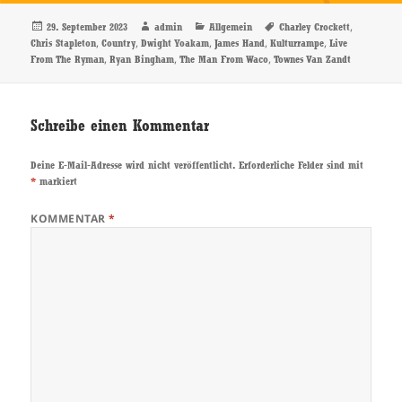
Veröffentlicht
Autor
Kategorien
Schlagwörter
,
29. September 2023
admin
Allgemein
Charley Crockett
am
,
,
,
,
,
Chris Stapleton
Country
Dwight Yoakam
James Hand
Kulturrampe
Live
,
,
,
From The Ryman
Ryan Bingham
The Man From Waco
Townes Van Zandt
Schreibe einen Kommentar
Deine E-Mail-Adresse wird nicht veröffentlicht.
Erforderliche Felder sind mit
*
markiert
KOMMENTAR
*