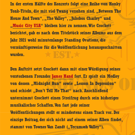
In der ersten Hälfte des Konzerts folgt eine Reihe von Honky
Tonk-Titeln, die mit viel Twang versehen sind. „Between The
House And Town“, „The Valley“, „Jukebox Charley“ und
„
Music City USA
“ bleiben hier zu nennen. Wie Crockett
berichtet, gab es nach dem Titelstück seines Albums aus dem
Jahr 2021 wohl minutenlange Standing Ovations, die
vernünftigerweise für die Veröffentlichung herausgeschnitten
wurden.
Den Auftritt setzt Crockett dann mit einer Würdigung seines
verstorbenen Freundes
James Hand
fort. Er spielt ein Medley
von dessen „Midnight Run“ sowie „Lesson In Depression“
und schiebt „Don’t Tell Me That“ nach. Anschließend
unternimmt Crockett einen Streifzug durch sein bisheriges
musikalisches Schaffen. Von fast jede seiner
Veröffentlichungen stellt er mindestens einen Track vor. Der
einzige Beitrag, der sich nicht auf einem seiner Alben findet,
stammt von Townes Van Zandt („Tecumseh Valley“).