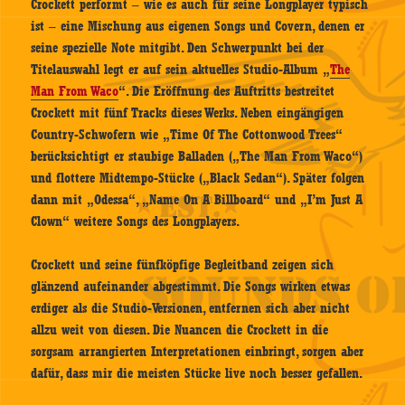
Crockett performt – wie es auch für seine Longplayer typisch
ist – eine Mischung aus eigenen Songs und Covern, denen er
seine spezielle Note mitgibt. Den Schwerpunkt bei der
Titelauswahl legt er auf sein aktuelles Studio-Album „
The
Man From Waco
“. Die Eröffnung des Auftritts bestreitet
Crockett mit fünf Tracks dieses Werks. Neben eingängigen
Country-Schwofern wie „Time Of The Cottonwood Trees“
berücksichtigt er staubige Balladen („The Man From Waco“)
und flottere Midtempo-Stücke („Black Sedan“). Später folgen
dann mit „Odessa“, „Name On A Billboard“ und „I’m Just A
Clown“ weitere Songs des Longplayers.
Crockett und seine fünfköpfige Begleitband zeigen sich
glänzend aufeinander abgestimmt. Die Songs wirken etwas
erdiger als die Studio-Versionen, entfernen sich aber nicht
allzu weit von diesen. Die Nuancen die Crockett in die
sorgsam arrangierten Interpretationen einbringt, sorgen aber
dafür, dass mir die meisten Stücke live noch besser gefallen.