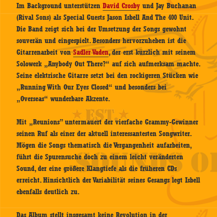
Im Background unterstützen
David Crosby
und Jay Buchanan
(Rival Sons) als Special Guests Jason Isbell And The 400 Unit.
Die Band zeigt sich bei der Umsetzung der Songs gewohnt
souverän und eingespielt. Besonders hervorzuheben ist die
Gitarrenarbeit von
Sadler Vaden
, der erst kürzlich mit seinem
Solowerk „Anybody Out There?“ auf sich aufmerksam machte.
Seine elektrische Gitarre setzt bei den rockigeren Stücken wie
„Running With Our Eyes Closed“ und besonders bei
„Overseas“ wunderbare Akzente.
Mit „Reunions” untermauert der vierfache Grammy-Gewinner
seinen Ruf als einer der aktuell interessantesten Songwriter.
Mögen die Songs thematisch die Vergangenheit aufarbeiten,
führt die Spurensuche doch zu einem leicht veränderten
Sound, der eine größere Klangtiefe als die früheren CDs
erreicht. Hinsichtlich der Variabilität seines Gesangs legt Isbell
ebenfalls deutlich zu.
Das Album stellt insgesamt keine Revolution in der