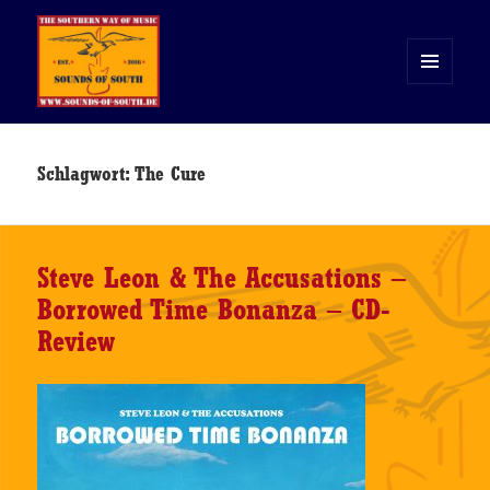
MENÜ
UND
WIDGETS
Sounds of South
Schlagwort:
The Cure
Steve Leon & The Accusations –
Borrowed Time Bonanza – CD-
Review