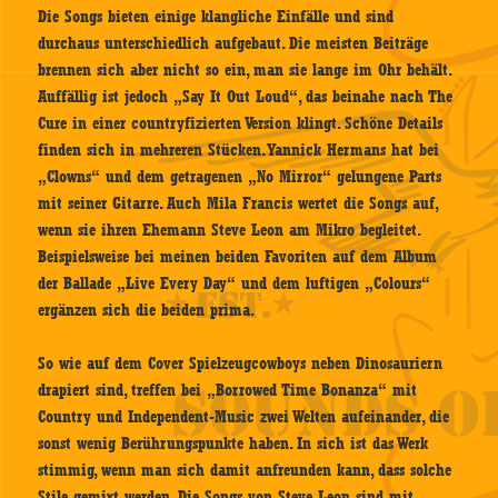
Die Songs bieten einige klangliche Einfälle und sind
durchaus unterschiedlich aufgebaut. Die meisten Beiträge
brennen sich aber nicht so ein, man sie lange im Ohr behält.
Auffällig ist jedoch „Say It Out Loud“, das beinahe nach The
Cure in einer countryfizierten Version klingt. Schöne Details
finden sich in mehreren Stücken. Yannick Hermans hat bei
„Clowns“ und dem getragenen „No Mirror“ gelungene Parts
mit seiner Gitarre. Auch Mila Francis wertet die Songs auf,
wenn sie ihren Ehemann Steve Leon am Mikro begleitet.
Beispielsweise bei meinen beiden Favoriten auf dem Album
der Ballade „Live Every Day“ und dem luftigen „Colours“
ergänzen sich die beiden prima.
So wie auf dem Cover Spielzeugcowboys neben Dinosauriern
drapiert sind, treffen bei „Borrowed Time Bonanza“ mit
Country und Independent-Music zwei Welten aufeinander, die
sonst wenig Berührungspunkte haben. In sich ist das Werk
stimmig, wenn man sich damit anfreunden kann, dass solche
Stile gemixt werden. Die Songs von Steve Leon sind mit