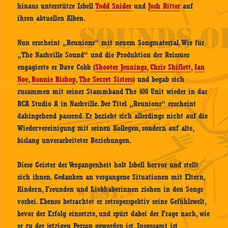
hinaus unterstütze Isbell
Todd Snider
und
Josh Ritter
auf
ihren aktuellen Alben.
Nun erscheint „Reunions“ mit neuem Songmaterial. Wie für
„The Nashville Sound“ und die Produktion der Reissues
engagierte er Dave Cobb (
Shooter Jennings,
Chris Shiflett
,
Ian
Noe
,
Bonnie Bishop
,
The Secret Sisters
) und begab sich
zusammen mit seiner Stammband The 400 Unit wieder in das
RCA Studio A in Nashville. Der Titel „Reunions“ erscheint
dahingehend passend. Er bezieht sich allerdings nicht auf die
Wiedervereinigung mit seinen Kollegen, sondern auf alte,
bislang unverarbeiteter Beziehungen.
Diese Geister der Vergangenheit holt Isbell hervor und stellt
sich ihnen. Gedanken an vergangene Situationen mit Eltern,
Kindern, Freunden und Liebhaberinnen ziehen in den Songs
vorbei. Ebenso betrachtet er retroperspektiv seine Gefühlswelt,
bevor der Erfolg einsetzte, und spürt dabei der Frage nach, wie
er zu der jetzigen Person geworden ist. Insgesamt ist