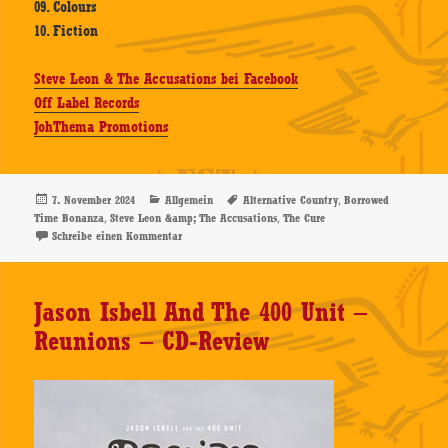
09. Colours
10. Fiction
Steve Leon & The Accusations bei Facebook
Off Label Records
JohThema Promotions
Veröffentlicht
Kategorien
Schlagwörter
,
7. November 2024
Allgemein
Alternative Country
Borrowed
am
,
,
Time Bonanza
Steve Leon &amp; The Accusations
The Cure
zu Steve Leon & The Accusations – Borrowed Time Bo
Schreibe einen Kommentar
Jason Isbell And The 400 Unit –
Reunions – CD-Review