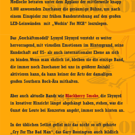
Medlocke betraten unter dem Applaus der mittlerweile knapp
5.000 anwesenden Zuschauer die geräumige Bühne, um nach
einem Einspieler zur frühen Bandentstehung auf den großen
LED-Leinwänden mit „Workin‘ For MCA“ loszulegen.
Das ‚Geschäftsmodell‘ Lynyrd Skynyrd versteht es weiter
hervorragend, mit visuellen Emotionen im Hintergrund, seine
Kundschaft auf US- als auch internationaler Ebene an sich
zu binden. Wenn man ehrlich ist, bleiben sie die einzige Band,
die immer noch Zuschauer bei uns in größerer Anzahl
aktivieren kann, da kann keiner der Acts der damaligen
großen Southern Rock-Ära mithalten.
Aber auch aktuelle Bands wie
Blackberry Smoke
, die Skynyrd
in kreativer Hinsicht längst abgehängt haben, stehen, was die
Gunst der Leute bei Konzerten angeht, immer noch hinten an.
In der üblichen Setlist gefiel mir das nicht so oft gehörte
„Cry For The Bad Man“, das Gary Rossington auch bildlich