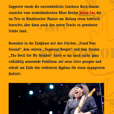
Supportet wurde die unverwüstliche Southern Rock-Combo
zunächst vom niederländischen Blues Rocker
Julian Sas
, der
im Trio in Hendrixscher Manier am Anfang etwas hektisch
losrockte, aber dann nach den ersten Tracks zu gewohnter
Stärke fand.
Besonders in der Endphase mit den Stücken „Stand Your
Ground“, dem wüsten „Sugarcup Boogie“ und dem finalen
„The Devil Got My Number“ hatte er das noch nicht ganz
vollzählig anwesende Publikum auf seine Seite gezogen und
erhielt am Ende den verdienten Applaus für einen engagierten
Auftritt.