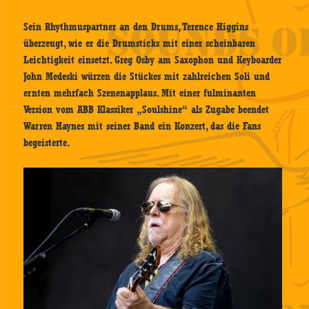
Sein Rhythmuspartner an den Drums, Terence Higgins
überzeugt, wie er die Drumsticks mit einer scheinbaren
Leichtigkeit einsetzt. Greg Osby am Saxophon und Keyboarder
John Medeski würzen die Stückes mit zahlreichen Soli und
ernten mehrfach Szenenapplaus. Mit einer fulminanten
Version vom ABB Klassiker „Soulshine“ als Zugabe beendet
Warren Haynes mit seiner Band ein Konzert, das die Fans
begeisterte.