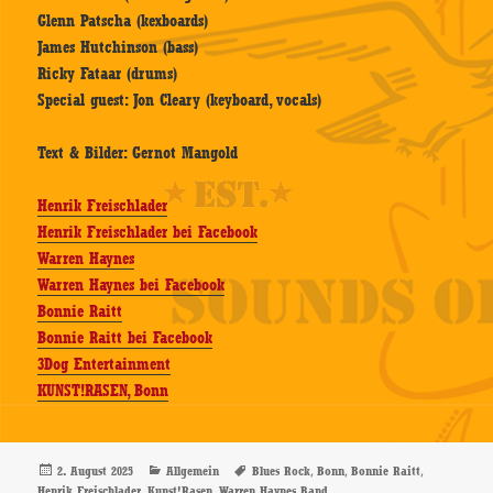
Glenn Patscha (kexboards)
James Hutchinson (bass)
Ricky Fataar (drums)
Special guest: Jon Cleary (keyboard, vocals)
Text & Bilder: Gernot Mangold
Henrik Freischlader
Henrik Freischlader bei Facebook
Warren Haynes
Warren Haynes bei Facebook
Bonnie Raitt
Bonnie Raitt bei Facebook
3Dog Entertainment
KUNST!RASEN, Bonn
Veröffentlicht
Kategorien
Schlagwörter
,
,
,
2. August 2025
Allgemein
Blues Rock
Bonn
Bonnie Raitt
am
,
,
Henrik Freischlader
Kunst!Rasen
Warren Haynes Band