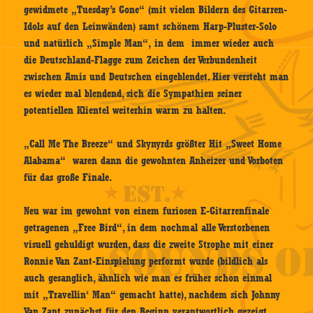
gewidmete „Tuesday’s Gone“ (mit vielen Bildern des Gitarren-
Idols auf den Leinwänden) samt schönem Harp-Pluster-Solo
und natürlich „Simple Man“, in dem immer wieder auch
die Deutschland-Flagge zum Zeichen der Verbundenheit
zwischen Amis und Deutschen eingeblendet. Hier versteht man
es wieder mal blendend, sich die Sympathien seiner
potentiellen Klientel weiterhin warm zu halten.
„Call Me The Breeze“ und Skynyrds größter Hit „Sweet Home
Alabama“ waren dann die gewohnten Anheizer und Vorboten
für das große Finale.
Neu war im gewohnt von einem furiosen E-Gitarrenfinale
getragenen „Free Bird“, in dem nochmal alle Verstorbenen
visuell gehuldigt wurden, dass die zweite Strophe mit einer
Ronnie Van Zant-Einspielung performt wurde (bildlich als
auch gesanglich, ähnlich wie man es früher schon einmal
mit „Travellin‘ Man“ gemacht hatte), nachdem sich Johnny
Van Zant zunächst für den Beginn verantwortlich gezeigt