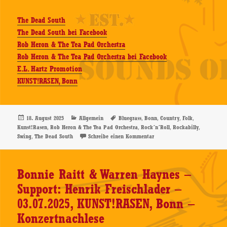
The Dead South
The Dead South bei Facebook
Rob Heron & The Tea Pad Orchestra
Rob Heron & The Tea Pad Orchestra bei Facebook
E.L. Hartz Promotion
KUNST!RASEN, Bonn
Veröffentlicht
Kategorien
Schlagwörter
,
,
,
,
18. August 2025
Allgemein
Bluegrass
Bonn
Country
Folk
am
,
,
,
,
Kunst!Rasen
Rob Heron & The Tea Pad Orchestra
Rock´n´Roll
Rockabilly
,
zu The Dead South – Support
Swing
The Dead South
Schreibe einen Kommentar
Bonnie Raitt & Warren Haynes –
Support: Henrik Freischlader –
03.07.2025, KUNST!RASEN, Bonn –
Konzertnachlese