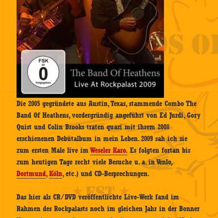
Die 2005 gegründete aus Austin, Texas, stammende Combo The
Band Of Heathens, vordergründig angeführt von Ed Jurdi, Gory
Quist und Colin Brooks traten quasi mit ihrem 2008
erschienenen Debütalbum in mein Leben. 2009 sah ich sie
zum ersten Male live im
Weseler Karo.
Es folgten fortan bis
zum heutigen Tage recht viele Besuche u. a. in Venlo,
Dortmund
,
Köln
, etc.) und CD-Besprechungen.
Das hier als CR/DVD veröffentlichte Live-Werk fand im
Rahmen des Rockpalasts noch im gleichen Jahr in der Bonner