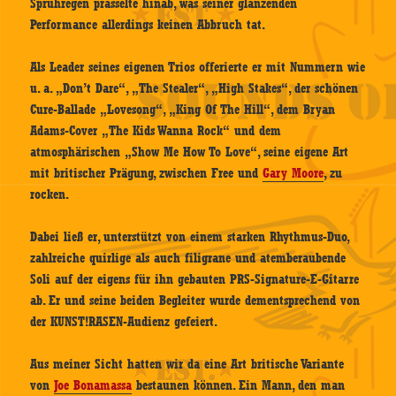
Sprühregen prasselte hinab, was seiner glänzenden
Performance allerdings keinen Abbruch tat.
Als Leader seines eigenen Trios offerierte er mit Nummern wie
u. a. „Don’t Dare“, „The Stealer“, „High Stakes“, der schönen
Cure-Ballade „Lovesong“, „King Of The Hill“, dem Bryan
Adams-Cover „The Kids Wanna Rock“ und dem
atmosphärischen „Show Me How To Love“, seine eigene Art
mit britischer Prägung, zwischen Free und
Gary Moore
, zu
rocken.
Dabei ließ er, unterstützt von einem starken Rhythmus-Duo,
zahlreiche quirlige als auch filigrane und atemberaubende
Soli auf der eigens für ihn gebauten PRS-Signature-E-Gitarre
ab. Er und seine beiden Begleiter wurde dementsprechend von
der KUNST!RASEN-Audienz gefeiert.
Aus meiner Sicht hatten wir da eine Art britische Variante
von
Joe Bonamassa
bestaunen können. Ein Mann, den man