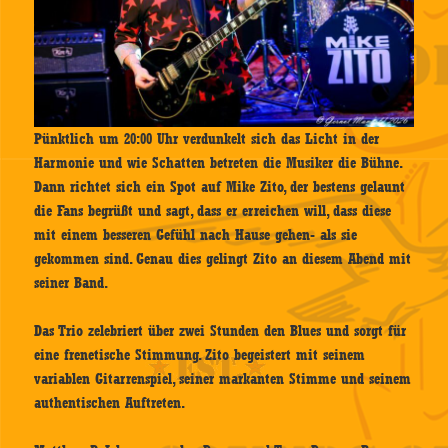
Pünktlich um 20:00 Uhr verdunkelt sich das Licht in der
Harmonie und wie Schatten betreten die Musiker die Bühne.
Dann richtet sich ein Spot auf Mike Zito, der bestens gelaunt
die Fans begrüßt und sagt, dass er erreichen will, dass diese
mit einem besseren Gefühl nach Hause gehen- als sie
gekommen sind. Genau dies gelingt Zito an diesem Abend mit
seiner Band.
Das Trio zelebriert über zwei Stunden den Blues und sorgt für
eine frenetische Stimmung. Zito begeistert mit seinem
variablen Gitarrenspiel, seiner markanten Stimme und seinem
authentischen Auftreten.