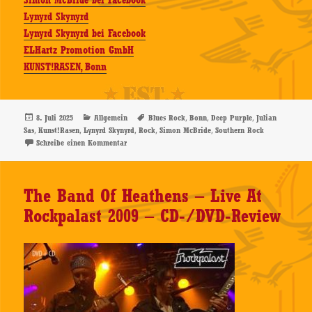
Simon McBride bei Facebook
Lynyrd Skynyrd
Lynyrd Skynyrd bei Facebook
ELHartz Promotion GmbH
KUNST!RASEN, Bonn
Veröffentlicht
Kategorien
Schlagwörter
,
,
,
8. Juli 2025
Allgemein
Blues Rock
Bonn
Deep Purple
Julian
am
,
,
,
,
,
Sas
Kunst!Rasen
Lynyrd Skynyrd
Rock
Simon McBride
Southern Rock
zu Lynyrd Skynyrd – Support: Julian Sas, Simon McBr
Schreibe einen Kommentar
The Band Of Heathens – Live At
Rockpalast 2009 – CD-/DVD-Review