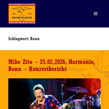
MENÜ
UND
WIDGETS
Sounds of South
Schlagwort:
Bonn
Mike Zito – 25.02.2026, Harmonie,
Bonn – Konzertbericht