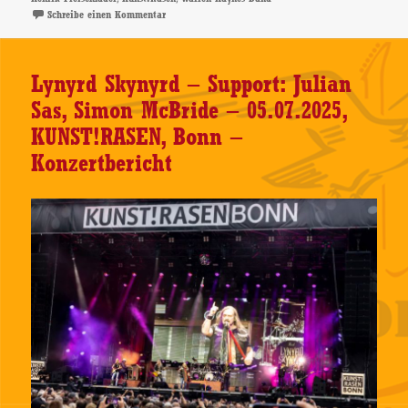
zu Bonnie Raitt & Warren Haynes – Support: Henrik Fr
Schreibe einen Kommentar
Lynyrd Skynyrd – Support: Julian
Sas, Simon McBride – 05.07.2025,
KUNST!RASEN, Bonn –
Konzertbericht