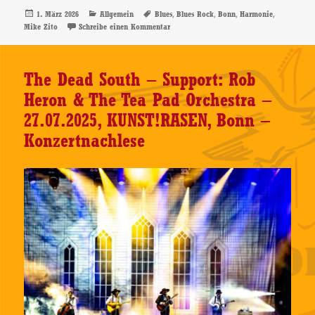
Veröffentlicht
Kategorien
Schlagwörter
,
,
,
,
1. März 2026
Allgemein
Blues
Blues Rock
Bonn
Harmonie
am
zu Mike Zito – 25.02.2026, Harmonie, Bon
Mike Zito
Schreibe einen Kommentar
The Dead South – Support: Rob
Heron & The Tea Pad Orchestra –
27.07.2025, KUNST!RASEN, Bonn –
Konzertnachlese