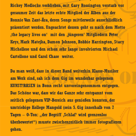
Rickey Medlocke verblieben, mit Gary Rossington verstarb vor
geraumer Zeit das letzte echte Mitglied der Alben aus der
Ronnie Van Zant-Ära, deren Songs mittlerweile ausschließlich
präsentiert werden. Ungeachtet dessen geht es nach dem Motto
‚the legacy lives on‘ mit den ‚jüngeren‘ Mitgliedern Peter
Keys, Mark Matejka, Damon Johnson, Robbie Harrington, Stacy
Michellese und den schon sehr lange involvierten Michael
Cartellone und Carol Chase weiter.
Da man weiß, dass in dieser Band weiterhin Klasse-Musiker
am Werk sind, sah ich dem Gig im wunderbar gelegenen
KUNST!RASEN in Bonn recht unvoreingenommen entgegen.
Das Schöne war, dass wir das Ganze sehr entspannt vom
seitlich gelegenen VIP-Bereich aus genießen konnten, der
umtriebige Kollege Mangold (sein 5. Gig innerhalb von 7
Tagen – O-Ton: „der Begriff ‚Schlaf‘ wird grenzenlos
überbewertet“) musste zwischenzeitlich immer fotografieren
gehen.