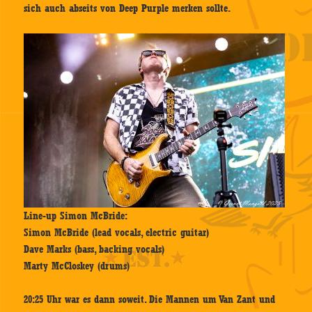
sich auch abseits von Deep Purple merken sollte.
Line-up Simon McBride:
Simon McBride (lead vocals, electric guitar)
Dave Marks (bass, backing vocals)
Marty McCloskey (drums)
20:25 Uhr war es dann soweit. Die Mannen um Van Zant und