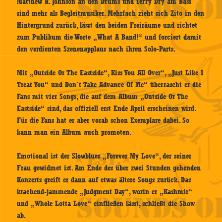
Matthew R. Johnson an den Drums und Terry Dry am Bass
sind mehr als Begleitmusiker. Mehrfach zieht sich Zito in den
Hintergrund zurück, lässt den beiden Freiräume und richtet
zum Publikum die Worte „What A Band!“ und forciert damit
den verdienten Szenenapplaus nach ihren Solo-Parts.
Mit „Outside Or The Eastside“, Kiss You All Over“, „Just Like I
Treat You“ und Don´t Take Advance Of Me“ überrascht er die
Fans mit vier Songs, die auf dem Album „Outside Or The
Eastside“ sind, das offiziell erst Ende April erscheinen wird.
Für die Fans hat er aber vorab schon Exemplare dabei. So
kann man ein Album auch promoten.
Emotional ist der Slowblues „Forever My Love“, der seiner
Frau gewidmet ist. Am Ende des über zwei Stunden gehenden
Konzerts greift er dann auf etwas ältere Songs zurück. Das
krachend-jammende „Judgment Day“, worin er „Kashmir“
und „Whole Lotta Love“ einfließen lässt, schließt die Show
ab.