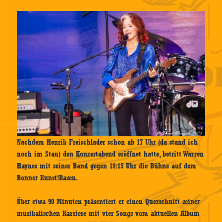
Nachdem Henrik Freischlader schon ab 17 Uhr (da stand ich
noch im Stau) den Konzertabend eröffnet hatte, betritt Warren
Haynes mit seiner Band gegen 18:15 Uhr die Bühne auf dem
Bonner Kunst!Rasen.
Über etwa 90 Minuten präsentiert er einen Querschnitt seiner
musikalischen Karriere mit vier Songs vom aktuellen Album