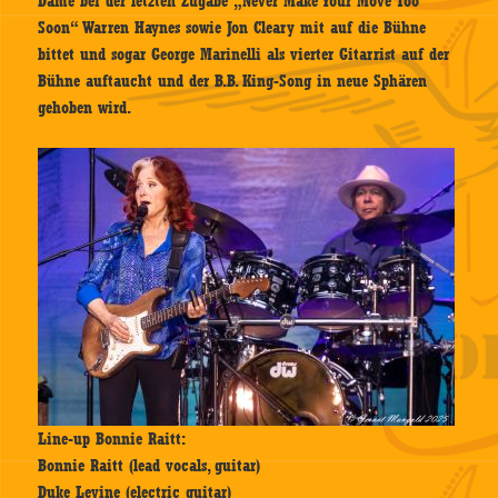
Dame bei der letzten Zugabe „Never Make Your Move Too
Soon“ Warren Haynes sowie Jon Cleary mit auf die Bühne
bittet und sogar George Marinelli als vierter Gitarrist auf der
Bühne auftaucht und der B.B. King-Song in neue Sphären
gehoben wird.
Line-up Bonnie Raitt:
Bonnie Raitt (lead vocals, guitar)
Duke Levine (electric guitar)