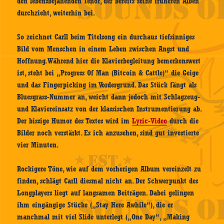
den lebensbejahenden Tenor, der bereits seine früheren Alben
durchzieht, weiterhin bei.
So zeichnet Carll beim Titelsong ein durchaus tiefsinniges
Bild vom Menschen in einem Leben zwischen Angst und
Hoffnung. Während hier die Klavierbegleitung bemerkenswert
ist, steht bei „Progress Of Man (Bitcoin & Cattle)“ die Geige
und das Fingerpicking im Vordergrund. Das Stück fängt als
Bluesgrass-Nummer an, weicht dann jedoch mit Schlagzeug-
und Klaviereinsatz von der klassischen Instrumentierung ab.
Der bissige Humor des Textes wird im
Lyric-Video
durch die
Bilder noch verstärkt. Es ich anzusehen, sind gut investierte
vier Minuten.
Rockigere Töne, wie auf dem vorherigen Album vereinzelt zu
finden, schlägt Carll diesmal nicht an. Der Schwerpunkt des
Longplayers liegt auf langsamen Beiträgen. Dabei gelingen
ihm eingängige Stücke („Stay Here Awhile“), die er
manchmal mit viel Slide unterlegt („One Day“, „Making