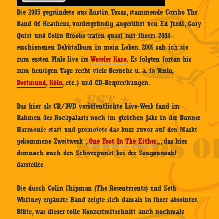
Die 2005 gegründete aus Austin, Texas, stammende Combo The
Band Of Heathens, vordergründig angeführt von Ed Jurdi, Gory
Quist und Colin Brooks traten quasi mit ihrem 2008
erschienenen Debütalbum in mein Leben. 2009 sah ich sie
zum ersten Male live im
Weseler Karo.
Es folgten fortan bis
zum heutigen Tage recht viele Besuche u. a. in Venlo,
Dortmund
,
Köln
, etc.) und CD-Besprechungen.
Das hier als CR/DVD veröffentlichte Live-Werk fand im
Rahmen des Rockpalasts noch im gleichen Jahr in der Bonner
Harmonie statt und promotete das kurz zuvor auf den Markt
gekommene Zweitwerk „
One Foot In The Either
„, das hier
demnach auch den Schwerpunkt bei der Songauswahl
darstellte.
Die durch Colin Chipman (The Resentments) und Seth
Whitney ergänzte Band zeigte sich damals in ihrer absoluten
Blüte, was dieser tolle Konzertmitschnitt auch nochmals