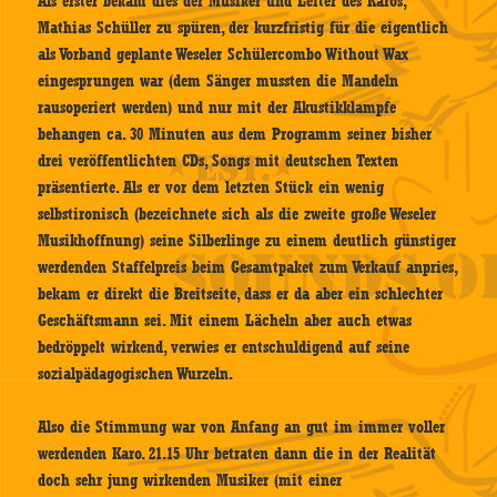
Als erster bekam dies der Musiker und Leiter des Karos,
Mathias Schüller zu spüren, der kurzfristig für die eigentlich
als Vorband geplante Weseler Schülercombo Without Wax
eingesprungen war (dem Sänger mussten die Mandeln
rausoperiert werden) und nur mit der Akustikklampfe
behangen ca. 30 Minuten aus dem Programm seiner bisher
drei veröffentlichten CDs, Songs mit deutschen Texten
präsentierte. Als er vor dem letzten Stück ein wenig
selbstironisch (bezeichnete sich als die zweite große Weseler
Musikhoffnung) seine Silberlinge zu einem deutlich günstiger
werdenden Staffelpreis beim Gesamtpaket zum Verkauf anpries,
bekam er direkt die Breitseite, dass er da aber ein schlechter
Geschäftsmann sei. Mit einem Lächeln aber auch etwas
bedröppelt wirkend, verwies er entschuldigend auf seine
sozialpädagogischen Wurzeln.
Also die Stimmung war von Anfang an gut im immer voller
werdenden Karo. 21.15 Uhr betraten dann die in der Realität
doch sehr jung wirkenden Musiker (mit einer