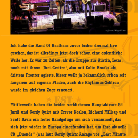
Ich habe die Band Of Heathens zuvor bisher dreimal live
gesehen, das ist allerdings jetzt doch schon eine ordentliche
Weile her. Es war zu Zeiten, als die Truppe aus Austin, Texas,
noch mit ihrem ‚Drei-Gestirn‘, also mit Colin Brooks als
drittem Fronter agierte. Dieser weilt ja bekanntlich schon seit
längerem auf eigenen Pfaden, auch die Rhythmus-Sektion
wurde im gleichen Zuge erneuert.
Mittlerweile haben die beiden verbliebenen Hauptakteure Ed
Jurdi und Gordy Quist mit Trevor Nealon, Richard Millsap und
Scott Davis ein festes Bandgefüge um sich versammelt, das
sich jetzt wieder in Europa eingefunden hat, um ihre aktuelle
CD „Duende“ (was laut Gordy Quists Ansage vor „Last Minute