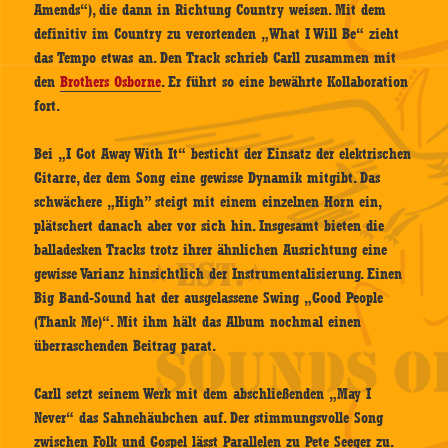
Amends“), die dann in Richtung Country weisen. Mit dem
definitiv im Country zu verortenden „What I Will Be“ zieht
das Tempo etwas an. Den Track schrieb Carll zusammen mit
den
Brothers Osborne
. Er führt so eine bewährte Kollaboration
fort.
Bei „I Got Away With It“ besticht der Einsatz der elektrischen
Gitarre, der dem Song eine gewisse Dynamik mitgibt. Das
schwächere „High” steigt mit einem einzelnen Horn ein,
plätschert danach aber vor sich hin. Insgesamt bieten die
balladesken Tracks trotz ihrer ähnlichen Ausrichtung eine
gewisse Varianz hinsichtlich der Instrumentalisierung. Einen
Big Band-Sound hat der ausgelassene Swing „Good People
(Thank Me)“. Mit ihm hält das Album nochmal einen
überraschenden Beitrag parat.
Carll setzt seinem Werk mit dem abschließenden „May I
Never“ das Sahnehäubchen auf. Der stimmungsvolle Song
zwischen Folk und Gospel lässt Parallelen zu Pete Seeger zu.