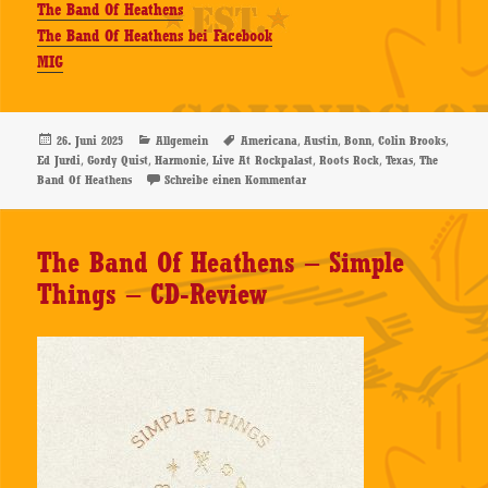
The Band Of Heathens
The Band Of Heathens bei Facebook
MIG
Veröffentlicht
Kategorien
Schlagwörter
,
,
,
,
26. Juni 2025
Allgemein
Americana
Austin
Bonn
Colin Brooks
am
,
,
,
,
,
,
Ed Jurdi
Gordy Quist
Harmonie
Live At Rockpalast
Roots Rock
Texas
The
zu The Band Of Heathens – Live 
Band Of Heathens
Schreibe einen Kommentar
The Band Of Heathens – Simple
Things – CD-Review