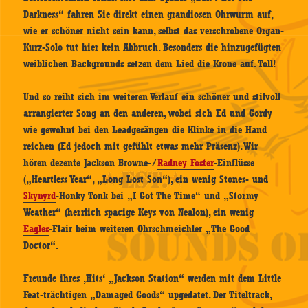
Darkness“ fahren Sie direkt einen grandiosen Ohrwurm auf,
wie er schöner nicht sein kann, selbst das verschrobene Organ-
Kurz-Solo tut hier kein Abbruch. Besonders die hinzugefügten
weiblichen Backgrounds setzen dem Lied die Krone auf. Toll!
Und so reiht sich im weiteren Verlauf ein schöner und stilvoll
arrangierter Song an den anderen, wobei sich Ed und Gordy
wie gewohnt bei den Leadgesängen die Klinke in die Hand
reichen (Ed jedoch mit gefühlt etwas mehr Präsenz). Wir
hören dezente Jackson Browne-/
Radney Foster
-Einflüsse
(„Heartless Year“, „Long Lost Son“), ein wenig Stones- und
Skynyrd
-Honky Tonk bei „I Got The Time“ und „Stormy
Weather“ (herrlich spacige Keys von Nealon), ein wenig
Eagles
-Flair beim weiteren Ohrschmeichler „The Good
Doctor“.
Freunde ihres ‚Hits‘ „Jackson Station“ werden mit dem Little
Feat-trächtigen „Damaged Goods“ upgedatet. Der Titeltrack,