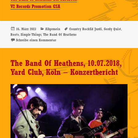
V2 Records Promotion GSA
Veröffentlicht
Kategorien
Schlagwörter
,
,
16. März 2023
Allgemein
Country RockEd Jurdi
Gordy Quist
am
,
,
Roots
Simple Things
The Band Of Heathens
zu The Band Of Heathens – Simple Things – CD-Revie
Schreibe einen Kommentar
The Band Of Heathens, 10.07.2018,
Yard Club, Köln – Konzertbericht