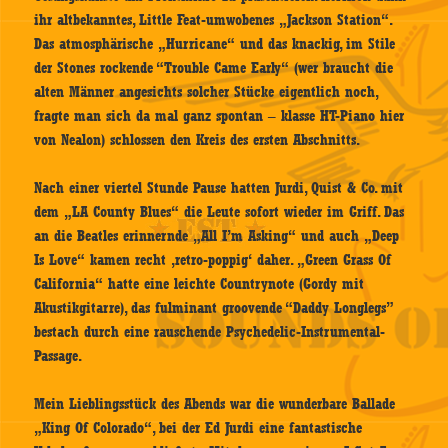
ihr altbekanntes, Little Feat-umwobenes „Jackson Station“.
Das atmosphärische „Hurricane“ und das knackig, im Stile
der Stones rockende “Trouble Came Early“ (wer braucht die
alten Männer angesichts solcher Stücke eigentlich noch,
fragte man sich da mal ganz spontan – klasse HT-Piano hier
von Nealon) schlossen den Kreis des ersten Abschnitts.
Nach einer viertel Stunde Pause hatten Jurdi, Quist & Co. mit
dem „LA County Blues“ die Leute sofort wieder im Griff. Das
an die Beatles erinnernde „All I’m Asking“ und auch „Deep
Is Love“ kamen recht ‚retro-poppig‘ daher. „Green Grass Of
California“ hatte eine leichte Countrynote (Gordy mit
Akustikgitarre), das fulminant groovende “Daddy Longlegs”
bestach durch eine rauschende Psychedelic-Instrumental-
Passage.
Mein Lieblingsstück des Abends war die wunderbare Ballade
„King Of Colorado“, bei der Ed Jurdi eine fantastische