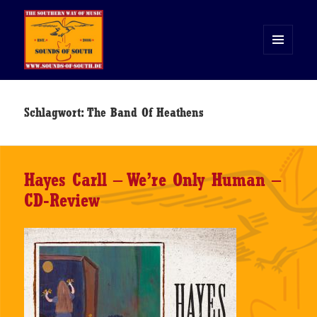
MENÜ
UND
WIDGETS
Sounds of South
Schlagwort:
The Band Of Heathens
Hayes Carll – We’re Only Human –
CD-Review