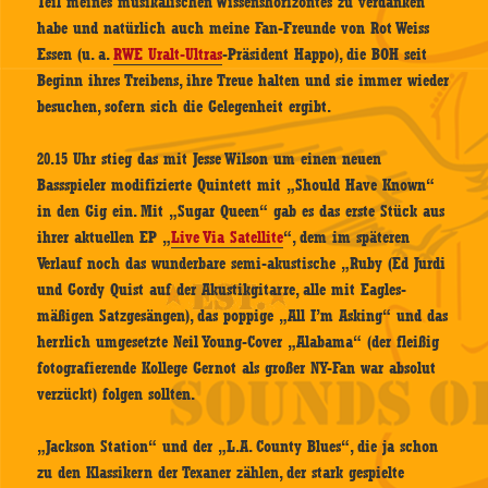
Teil meines musikalischen Wissenshorizontes zu verdanken
habe und natürlich auch meine Fan-Freunde von Rot Weiss
Essen (u. a.
RWE Uralt-Ultras
-Präsident Happo), die BOH seit
Beginn ihres Treibens, ihre Treue halten und sie immer wieder
besuchen, sofern sich die Gelegenheit ergibt.
20.15 Uhr stieg das mit Jesse Wilson um einen neuen
Bassspieler modifizierte Quintett mit „Should Have Known“
in den Gig ein. Mit „Sugar Queen“ gab es das erste Stück aus
ihrer aktuellen EP „
Live Via Satellite
“, dem im späteren
Verlauf noch das wunderbare semi-akustische „Ruby (Ed Jurdi
und Gordy Quist auf der Akustikgitarre, alle mit Eagles-
mäßigen Satzgesängen), das poppige „All I’m Asking“ und das
herrlich umgesetzte Neil Young-Cover „Alabama“ (der fleißig
fotografierende Kollege Gernot als großer NY-Fan war absolut
verzückt) folgen sollten.
„Jackson Station“ und der „L.A. County Blues“, die ja schon
zu den Klassikern der Texaner zählen, der stark gespielte