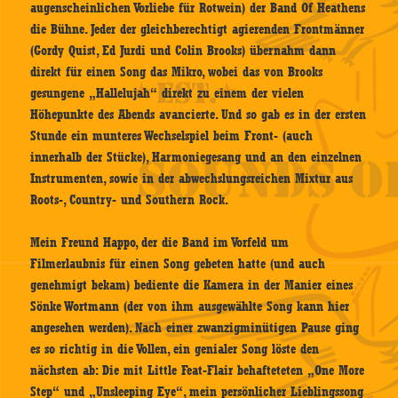
augenscheinlichen Vorliebe für Rotwein) der Band Of Heathens
die Bühne. Jeder der gleichberechtigt agierenden Frontmänner
(Gordy Quist, Ed Jurdi und Colin Brooks) übernahm dann
direkt für einen Song das Mikro, wobei das von Brooks
gesungene „Hallelujah“ direkt zu einem der vielen
Höhepunkte des Abends avancierte. Und so gab es in der ersten
Stunde ein munteres Wechselspiel beim Front- (auch
innerhalb der Stücke), Harmoniegesang und an den einzelnen
Instrumenten, sowie in der abwechslungsreichen Mixtur aus
Roots-, Country- und Southern Rock.
Mein Freund Happo, der die Band im Vorfeld um
Filmerlaubnis für einen Song gebeten hatte (und auch
genehmigt bekam) bediente die Kamera in der Manier eines
Sönke Wortmann (der von ihm ausgewählte Song kann hier
angesehen werden). Nach einer zwanzigminütigen Pause ging
es so richtig in die Vollen, ein genialer Song löste den
nächsten ab: Die mit Little Feat-Flair behafteteten „One More
Step“ und „Unsleeping Eye“, mein persönlicher Lieblingssong