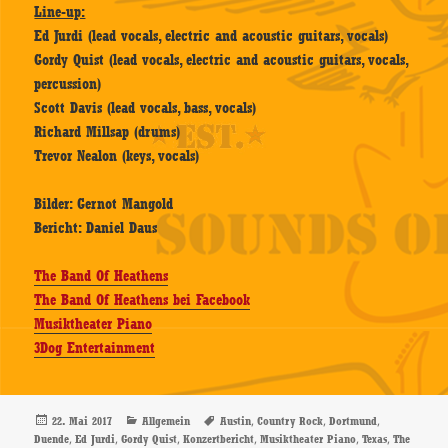
Line-up:
Ed Jurdi (lead vocals, electric and acoustic guitars, vocals)
Gordy Quist (lead vocals, electric and acoustic guitars, vocals,
percussion)
Scott Davis (lead vocals, bass, vocals)
Richard Millsap (drums)
Trevor Nealon (keys, vocals)
Bilder: Gernot Mangold
Bericht: Daniel Daus
The Band Of Heathens
The Band Of Heathens bei Facebook
Musiktheater Piano
3Dog Entertainment
Veröffentlicht
Kategorien
Schlagwörter
,
,
,
22. Mai 2017
Allgemein
Austin
Country Rock
Dortmund
am
,
,
,
,
,
,
Duende
Ed Jurdi
Gordy Quist
Konzertbericht
Musiktheater Piano
Texas
The