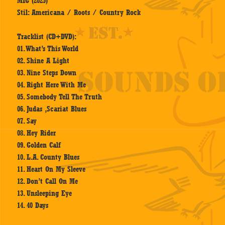
MIG (2025)
Stil: Americana / Roots / Country Rock
Tracklist (CD+DVD):
01. What’s This World
02. Shine A Light
03. Nine Steps Down
04. Right Here With Me
05. Somebody Tell The Truth
06. Judas ‚Scariat Blues
07. Say
08. Hey Rider
09. Golden Calf
10. L.A. County Blues
11. Heart On My Sleeve
12. Don’t Call On Me
13. Unsleeping Eye
14. 40 Days