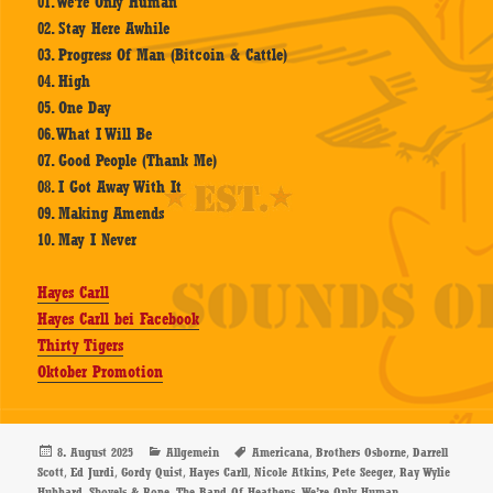
01. We’re Only Human
02. Stay Here Awhile
03. Progress Of Man (Bitcoin & Cattle)
04. High
05. One Day
06. What I Will Be
07. Good People (Thank Me)
08. I Got Away With It
09. Making Amends
10. May I Never
Hayes Carll
Hayes Carll bei Facebook
Thirty Tigers
Oktober Promotion
Veröffentlicht
Kategorien
Schlagwörter
,
,
8. August 2025
Allgemein
Americana
Brothers Osborne
Darrell
am
,
,
,
,
,
,
Scott
Ed Jurdi
Gordy Quist
Hayes Carll
Nicole Atkins
Pete Seeger
Ray Wylie
,
,
,
Hubbard
Shovels & Rope
The Band Of Heathens
We’re Only Human