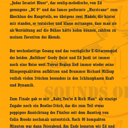
„Judas Iscariot Blues“, das soulig-melodische, von Ed
gesungene „DC 9“ und das famos performte „Hurricane“ zum
Abschluss des Hauptteils, wo übrigens zwei Mädels, die hinter
mir standen, so textsicher und klasse mitsangen, dass man sie
als Verstärkung auf die Bühne hätte holen können, zählten zu
meinen Favoriten des Abends.
Der wechselseitige Gesang und das vorzügliche E-Gitarrenspiel
der beiden ‚Anführer‘ Gordy Quist und Ed Jurdi ist immer
noch eine Reise wert. Trevor Nealon ließ immer wieder seine
Klimperqualitäten aufblitzen und Drummer Richard Millsap
verlieh vielen Stücken besonders in den Schlussphasen Kraft
und Dynamik.
Zum Finale gab es mit „Baby, You’re A Rich Man“ als einzige
Zugabe noch ein Beatles-Stück, das die zum Teil etwas
poppigere Ausrichtung des Fünfers seit dem Ausstieg von
Colin Brooks nochmals unterstrich. Nach 90 kompakten
Minuten war dann Feierabend. Am Ende konnten wir Ed und