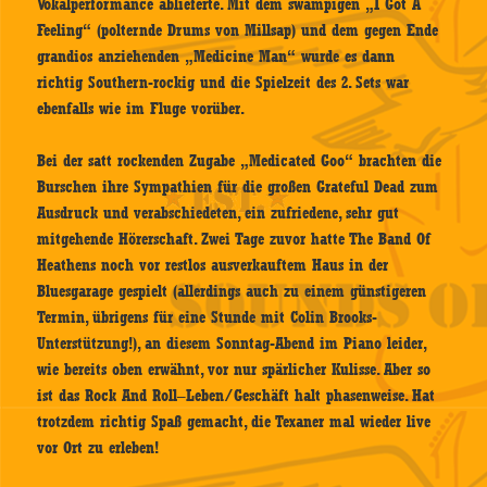
Vokalperformance ablieferte. Mit dem swampigen „I Got A
Feeling“ (polternde Drums von Millsap) und dem gegen Ende
grandios anziehenden „Medicine Man“ wurde es dann
richtig Southern-rockig und die Spielzeit des 2. Sets war
ebenfalls wie im Fluge vorüber.
Bei der satt rockenden Zugabe „Medicated Goo“ brachten die
Burschen ihre Sympathien für die großen Grateful Dead zum
Ausdruck und verabschiedeten, ein zufriedene, sehr gut
mitgehende Hörerschaft. Zwei Tage zuvor hatte The Band Of
Heathens noch vor restlos ausverkauftem Haus in der
Bluesgarage gespielt (allerdings auch zu einem günstigeren
Termin, übrigens für eine Stunde mit Colin Brooks-
Unterstützung!), an diesem Sonntag-Abend im Piano leider,
wie bereits oben erwähnt, vor nur spärlicher Kulisse. Aber so
ist das Rock And Roll–Leben/Geschäft halt phasenweise. Hat
trotzdem richtig Spaß gemacht, die Texaner mal wieder live
vor Ort zu erleben!