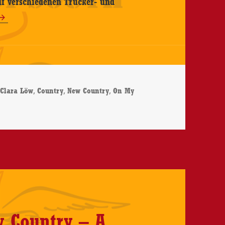
uf verschiedenen Trucker- und
,
,
,
,
Clara Löw
Country
New Country
On My
 On My Cloud – CD-Review
ty Country – A