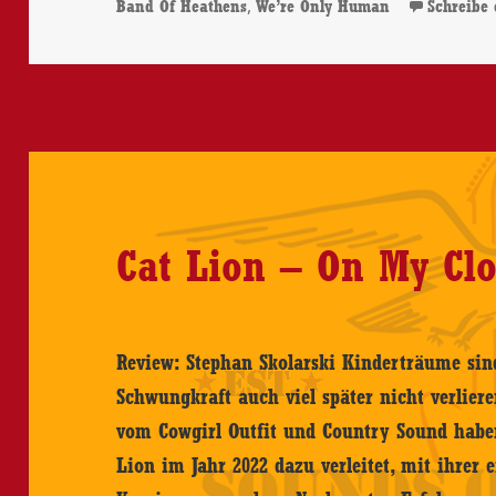
,
Band Of Heathens
We’re Only Human
Schreibe
Cat Lion – On My Cl
Review: Stephan Skolarski Kinderträume sin
Schwungkraft auch viel später nicht verlier
vom Cowgirl Outfit und Country Sound habe
Lion im Jahr 2022 dazu verleitet, mit ihrer