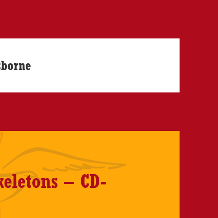
sborne
keletons – CD-