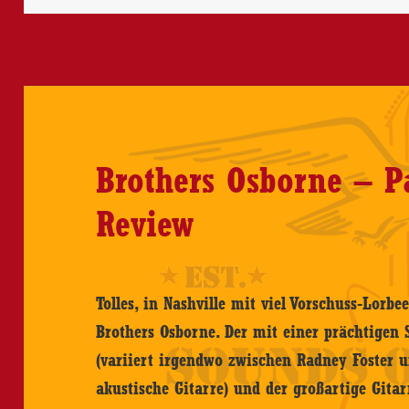
Brothers Osborne – 
Review
Tolles, in Nashville mit viel Vorschuss-Lorb
Brothers Osborne. Der mit einer prächtigen 
(variiert irgendwo zwischen Radney Foster u
akustische Gitarre) und der großartige Gitar