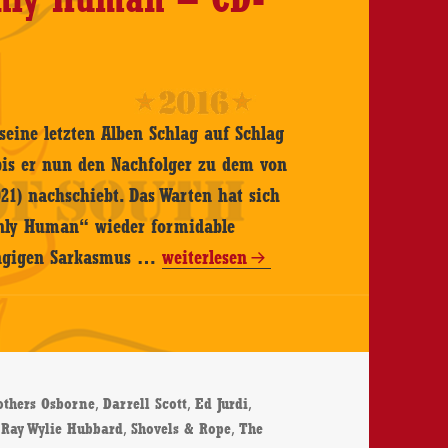
seine letzten Alben Schlag auf Schlag
 bis er nun den Nachfolger zu dem von
021) nachschiebt. Das Warten hat sich
e Only Human“ wieder formidable
Hayes
züngigen Sarkasmus …
weiterlesen
Carll
–
We’re
Only
r
,
,
,
others Osborne
Darrell Scott
Ed Jurdi
Human
,
,
,
Ray Wylie Hubbard
Shovels & Rope
The
–