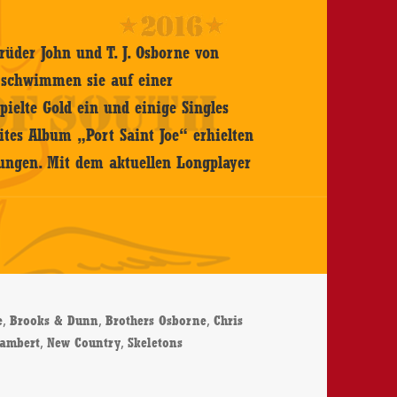
rüder John und T. J. Osborne von
, schwimmen sie auf einer
pielte Gold ein und einige Singles
ites Album „Port Saint Joe“ erhielten
ungen. Mit dem aktuellen Longplayer
er
,
,
,
e
Brooks & Dunn
Brothers Osborne
Chris
,
,
ambert
New Country
Skeletons
 Skeletons – CD-Review