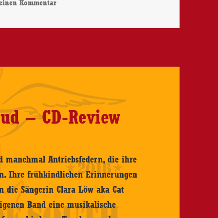
zu Hayes Carll – We’re Only Human – CD-Review
 einen Kommentar
CD-
Review
oud – CD-Review
d manchmal Antriebsfedern, die ihre
en. Ihre frühkindlichen Erinnerungen
n die Sängerin Clara Löw aka Cat
 eigenen Band eine musikalische