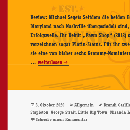
Review: Michael Segets Seitdem die beiden B
Maryland nach Nashville übergesiedelt sind
Erfolgswelle. Ihr Debüt „Pawn Shop“ (2012) s
verzeichnen sogar Platin-Status. Für ihr zwe
sie eine von bisher sechs Grammy-Nominier
Brothers
…
weiterlesen
Osborne
–
Skeletons
–
Veröffentlicht
Kategorien
Schlagwört
3. Oktober 2020
Allgemein
Brandi Carlil
CD-
am
,
,
,
Stapleton
George Strait
Little Big Town
Miranda L
Review
zu Brothers Osborne –
Schreibe einen Kommentar