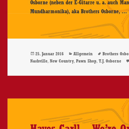
Osborne (neben der E-Gitarre u. a. auch Mand
Mundharmonika), aka Brothers Osborne, …
Veröffentlicht
Kategorien
Schlagwört
25. Januar 2016
Allgemein
Brothers Osb
am
,
,
,
Nashville
New Country
Pawn Shop
T.J. Osborne
Hayes Carll – We’re 