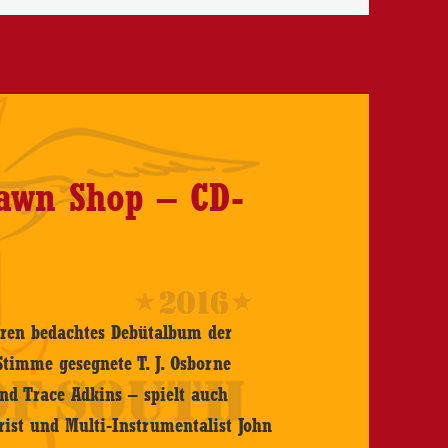
Pawn Shop – CD-
eeren bedachtes Debütalbum der
Stimme gesegnete T. J. Osborne
nd Trace Adkins – spielt auch
rist und Multi-Instrumentalist John