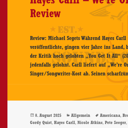
Review
Review: Michael Segets Während Hayes Carll 
veröffentlichte, gingen vier Jahre ins Land,
der Kritik hoch gelobten „You Get It All“ (2
jedenfalls gelohnt. Carll liefert auf „We’r
Singer/Songwriter-Kost ab. Seinen scharf
Veröffentlicht
Kategorien
Schlagwörte
,
8. August 2025
Allgemein
Americana
Br
am
,
,
,
Gordy Quist
Hayes Carll
Nicole Atkins
Pete Seeger