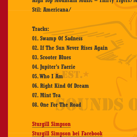
High Top Mountain Music – Thirty Tigers/M
Stil: Americana/
Tracks:
01. Swamp Of Sadness
02. If The Sun Never Rises Again
03. Scooter Blues
04. Jupiter’s Faerie
05. Who I Am
06. Right Kind Of Dream
07. Mint Tea
08. One For The Road
Sturgill Simpson
Sturgill Simpson bei Facebook