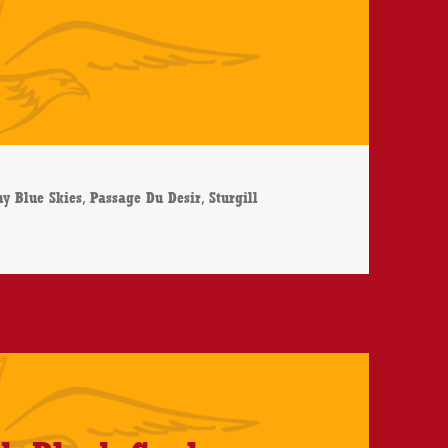
,
,
ny Blue Skies
Passage Du Desir
Sturgill
lue Skies – Passage Du Desir – CD-Review