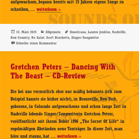
aufgewachsen, begann bereits mit 15 Jahren eigene Songs zu
Lauren
schreiben, …
weiterlesen
Jenkins
–
No
Veröffentlicht
Kategorien
Schlagwörter
,
,
,
12. März 2019
Allgemein
Americana
Lauren Jenkins
Nashville
am
,
,
,
New Country
No Saint
Scott Borchetta
Singer/Songwriter
Saint
zu Lauren Jenkins – No Saint – CD-Review
Schreibe einen Kommentar
–
CD-
Review
Gretchen Peters – Dancing With
The Beast – CD-Review
Die bei uns vermutlich eher nur mäßig bekannte (ich zum
Beispiel kannte sie bisher nicht), in Bronxville, New York,
geborene, in Colorado aufgewachsene und schon lange Zeit in
Nashville lebende Singer/Songwriterin Gretchen Peters,
veröffentlicht seit ihrem Debüt 1996 „The Secret Of Life“ in
regelmäßigen Abständen neue Tonträger. In dieser Zeit, man
Gretchen
höre und staune, hat …
weiterlesen