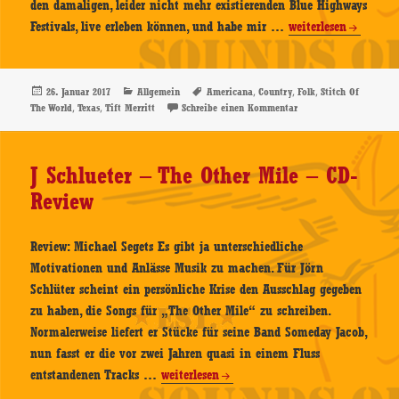
den damaligen, leider nicht mehr existierenden Blue Highways
Tift
Festivals, live erleben können, und habe mir …
weiterlesen
Merritt
–
Stitch
Veröffentlicht
Kategorien
Schlagwörter
,
,
,
26. Januar 2017
Allgemein
Americana
Country
Folk
Stitch Of
am
,
,
zu Tift Merritt – Stitc
The World
Texas
Tift Merritt
Schreibe einen Kommentar
Of
The
World
J Schlueter – The Other Mile – CD-
–
Review
CD-
Review
Review: Michael Segets Es gibt ja unterschiedliche
Motivationen und Anlässe Musik zu machen. Für Jörn
Schlüter scheint ein persönliche Krise den Ausschlag gegeben
zu haben, die Songs für „The Other Mile“ zu schreiben.
Normalerweise liefert er Stücke für seine Band Someday Jacob,
nun fasst er die vor zwei Jahren quasi in einem Fluss
J
entstandenen Tracks …
weiterlesen
Schlueter