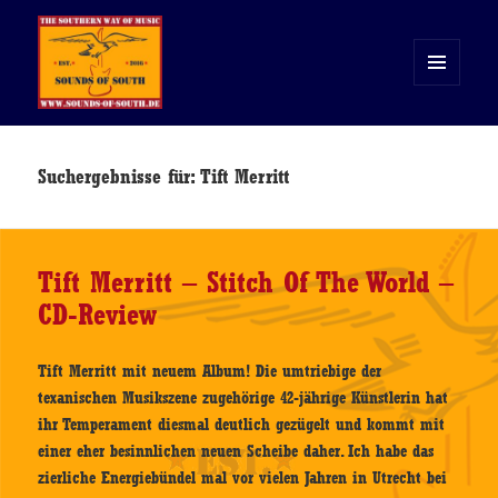
MENÜ
UND
WIDGETS
Sounds of South
Suchergebnisse für: Tift Merritt
Tift Merritt – Stitch Of The World –
CD-Review
Tift Merritt mit neuem Album! Die umtriebige der
texanischen Musikszene zugehörige 42-jährige Künstlerin hat
ihr Temperament diesmal deutlich gezügelt und kommt mit
einer eher besinnlichen neuen Scheibe daher. Ich habe das
zierliche Energiebündel mal vor vielen Jahren in Utrecht bei