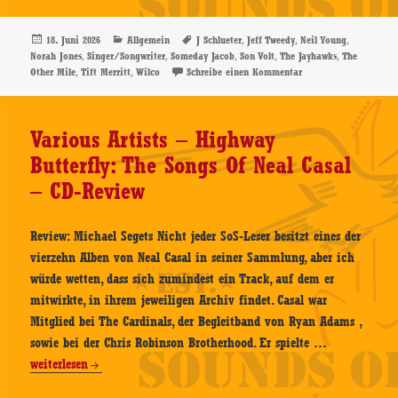
–
The
Veröffentlicht
Kategorien
Schlagwörter
,
,
,
18. Juni 2026
Allgemein
J Schlueter
Jeff Tweedy
Neil Young
am
,
,
,
,
,
Norah Jones
Singer/Songwriter
Someday Jacob
Son Volt
The Jayhawks
The
Other
,
,
zu J Schlueter – The 
Other Mile
Tift Merritt
Wilco
Schreibe einen Kommentar
Mile
–
CD-
Various Artists – Highway
Review
Butterfly: The Songs Of Neal Casal
– CD-Review
Review: Michael Segets Nicht jeder SoS-Leser besitzt eines der
vierzehn Alben von Neal Casal in seiner Sammlung, aber ich
würde wetten, dass sich zumindest ein Track, auf dem er
mitwirkte, in ihrem jeweiligen Archiv findet. Casal war
Mitglied bei The Cardinals, der Begleitband von Ryan Adams ,
Various
sowie bei der Chris Robinson Brotherhood. Er spielte …
Artists
weiterlesen
–