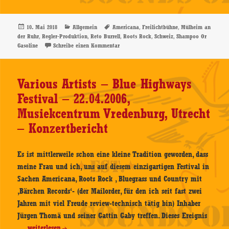
Burrell
–
09.05.2018,
Veröffentlicht
Kategorien
Schlagwörter
,
,
10. Mai 2018
Allgemein
Americana
Freilichtbühne
Mülheim an
am
,
,
,
,
,
der Ruhr
Regler-Produktion
Reto Burrell
Roots Rock
Schweiz
Shampoo Or
Freilichtbühne,
zu Reto Burrell – 09.05.2018, Freilichtbühn
Gasoline
Schreibe einen Kommentar
Mülheim
an
der
Various Artists – Blue Highways
Ruhr
Festival – 22.04.2006,
–
Musiekcentrum Vredenburg, Utrecht
Konzertbericht
– Konzertbericht
Es ist mittlerweile schon eine kleine Tradition geworden, dass
meine Frau und ich, uns auf diesem einzigartigen Festival in
Sachen Americana, Roots Rock , Bluegrass und Country mit
‚Bärchen Records‘- (der Mailorder, für den ich seit fast zwei
Jahren mit viel Freude review-technisch tätig bin) Inhaber
Jürgen Thomä und seiner Gattin Gaby treffen. Dieses Ereignis
Various
…
weiterlesen