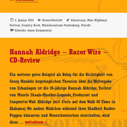
Artists
–
Blue
Veröffentlicht
Kategorien
Schlagwörter
,
2. Januar 2016
Konzertbericht
Americana
Blue Highways
am
,
,
,
Festival
Country Rock
Musiekcentrum Vredenburg
Utrecht
Highways
zu Various Artists – Blue Highways Festival – 22.04.2
Schreibe einen Kommentar
Festival
–
22.04.2006,
Hannah Aldridge – Razor Wire –
Musiekcentrum
CD-Review
Vredenburg,
Utrecht
–
Ein weiteres gutes Beispiel als Beleg für die Richtigkeit von
Konzertbericht
Georg Mendels ürsprünglichen Theorien über die Weitergabe
von Erbanlagen ist die 26-jährige Hannah Aldridge, Tochter
von Muscle Shoals-Musiker-Legende, Produzent und
Songwriter Walt Aldridge (mit Stern auf dem Walk Of Fame in
Alabama). Wo andere Mädchen während ihrer Kindheit Barbie-
Puppen kämmten und Meerschweinchen streichelten, wird
Hannah
diese …
weiterlesen