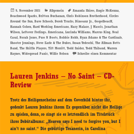
Highway
Butterfly:
Veröffentlicht
Kategorien
Schlagwörter
,
,
9. November 2021
Allgemein
Amanda Shires
Angie McKenna
am
,
,
,
Beachwood Sparks
Britton Buchanan
Chris Robinson Brotherhood
Circles
The
,
,
,
,
,
Around the Sun
Dave Schools
Derek Trucks
Dinosaur Jr.
GospelbeacH
Songs
,
,
,
,
Hannah Cohen
Hard Working Americans
Hazy Malaze
J Mascis
Jonathan
Of
,
,
,
,
Wilson
Leftover Feelings. Americana
Lucinda Williams
Marcus King
Neal
,
,
,
,
,
Casal
Norah Jones
Puss N Boots
Robbie Robb
Ryan Adams & The Cardinals
Neal
,
,
,
Shooter Jennings
Steve Earle & The Dukes
Susan Tedeschi
The Allman Betts
Casal
,
,
,
,
,
Band
The Skiffle Players
Tift Merritt
Todd Snider
Todd Thibaud
Warren
–
,
,
zu Various 
Haynes
Widespread Panic
Willie Nelson
Schreibe einen Kommentar
CD-
Review
Lauren Jenkins – No Saint – CD-
Review
Trotz des Heiligenscheins auf dem Coverbild hinter ihr,
gedenkt Lauren Jenkins ihrem Ex gegenüber nicht die Heilige
zu spielen, denn, so singt sie es letztendlich im Titelstück
ihres Debütalbums: „Heaven says I need to forgive you, but I
ain’t no saint.“ Die gebürtige Texanerin, in Carolina