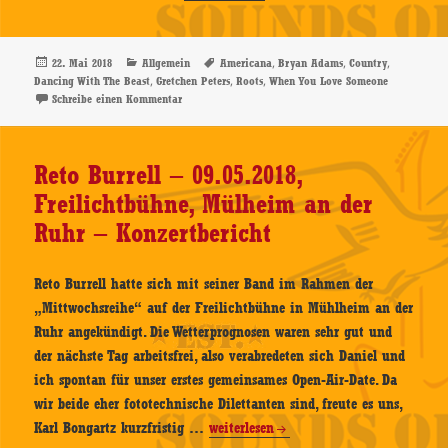
Peters
–
Dancing
Veröffentlicht
Kategorien
Schlagwörter
,
,
,
22. Mai 2018
Allgemein
Americana
Bryan Adams
Country
am
,
,
,
Dancing With The Beast
Gretchen Peters
Roots
When You Love Someone
With
zu Gretchen Peters – Dancing With The Beast – CD-Re
Schreibe einen Kommentar
The
Beast
–
Reto Burrell – 09.05.2018,
CD-
Freilichtbühne, Mülheim an der
Review
Ruhr – Konzertbericht
Reto Burrell hatte sich mit seiner Band im Rahmen der
„Mittwochsreihe“ auf der Freilichtbühne in Mühlheim an der
Ruhr angekündigt. Die Wetterprognosen waren sehr gut und
der nächste Tag arbeitsfrei, also verabredeten sich Daniel und
ich spontan für unser erstes gemeinsames Open-Air-Date. Da
wir beide eher fototechnische Dilettanten sind, freute es uns,
Reto
Karl Bongartz kurzfristig …
weiterlesen