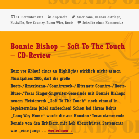
Aldridge
–
Razor
Veröffentlicht
Kategorien
Schlagwörter
,
,
14. Dezember 2015
Allgemein
Americana
Hannah Aldridge
am
,
,
,
zu Hannah
Nashville
New Country
Razor Wire
Roots
Schreibe einen Kommentar
Wire
–
CD-
Bonnie Bishop – Soft To The Touch
Review
– CD-Review
Kurz vor Ablauf eines an Highlights wirklich nicht armen
Musikjahres 2005, darf die große
Roots-/Americana-/Countryrock-/Alternate Country-/Roots-
Blues-/Texas Singer-Sngwriter-Gemeinde mit Bonnie Bishops
neuem Meisterwerk „Soft To The Touch“ noch einmal in
begeisterndem Jubel ausbrechen! Schon bei ihrem Debüt
„Long Way Home“ wurde die aus Houston/Texas stammende
Bonnie von den Kritikern mit Lob überschüttet. Statements
Bonnie
wie „eine junge …
weiterlesen
Bishop