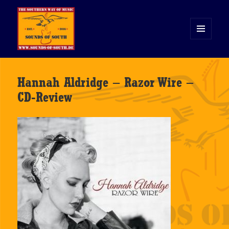
MENÜ
UND
WIDGETS
Sounds of South
Hannah Aldridge – Razor Wire –
CD-Review