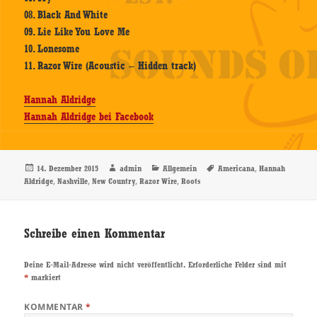
08. Black And White
09. Lie Like You Love Me
10. Lonesome
11. Razor Wire (Acoustic – Hidden track)
Hannah Aldridge
Hannah Aldridge bei Facebook
Veröffentlicht
Autor
Kategorien
Schlagwörter
,
14. Dezember 2015
admin
Allgemein
Americana
Hannah
am
,
,
,
,
Aldridge
Nashville
New Country
Razor Wire
Roots
Schreibe einen Kommentar
Deine E-Mail-Adresse wird nicht veröffentlicht.
Erforderliche Felder sind mit
*
markiert
KOMMENTAR
*