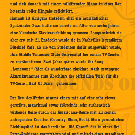
und sich danach mit einem wildfremden Mann in einer Bar
betrank) voller Hingabe reflektiert.
Hannah ist übrigens trotzdem eher ein musikalischer
Spätzünder. Zwar hatte sie bereits im Alter von sechs Jahren
eine klassische Klavierausbildung genossen, Songs schrieb sie
aber erst mit 21. Entdeckt wurde sie in Nashvilles legendärem
Bluebird Cafe, als sie von Studenten dafür ausgewählt wurde,
ihre Middle Tennessee State Universität bei einem TV-Sender
zu repräsentieren. Zwei Jahre später wurde ihr Song
„Lonesome“ (hier als wunderbare glasklare, stark gesungene
Akustiknummer zum Abschluss des offiziellen Teils) für die
TV-Serie „Hart Of Dixie“ genommen.
Der Rest des Werkes nimmt einen mit auf eine sehr clever
gestrikte, manchmal etwas fröstelnde, sehr authentisch
wirkende Reise durch das Americana-Genre mit all seinen
anliegenden Facetten (Country, Blues, Rock). Mein persönliches
Lieblingslied ist das herrliche „Old Ghost“, das in einer Art
Retro-Ambiente vorgetragen wird und mittels einer grandiosen