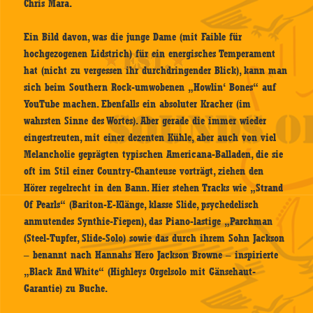
Chris Mara.
Ein Bild davon, was die junge Dame (mit Faible für
hochgezogenen Lidstrich) für ein energisches Temperament
hat (nicht zu vergessen ihr durchdringender Blick), kann man
sich beim Southern Rock-umwobenen „Howlin‘ Bones“ auf
YouTube machen. Ebenfalls ein absoluter Kracher (im
wahrsten Sinne des Wortes). Aber gerade die immer wieder
eingestreuten, mit einer dezenten Kühle, aber auch von viel
Melancholie geprägten typischen Americana-Balladen, die sie
oft im Stil einer Country-Chanteuse vorträgt, ziehen den
Hörer regelrecht in den Bann. Hier stehen Tracks wie „Strand
Of Pearls“ (Bariton-E-Klänge, klasse Slide, psychedelisch
anmutendes Synthie-Fiepen), das Piano-lastige „Parchman
(Steel-Tupfer, Slide-Solo) sowie das durch ihrem Sohn Jackson
– benannt nach Hannahs Hero Jackson Browne – inspirierte
„Black And White“ (Highleys Orgelsolo mit Gänsehaut-
Garantie) zu Buche.