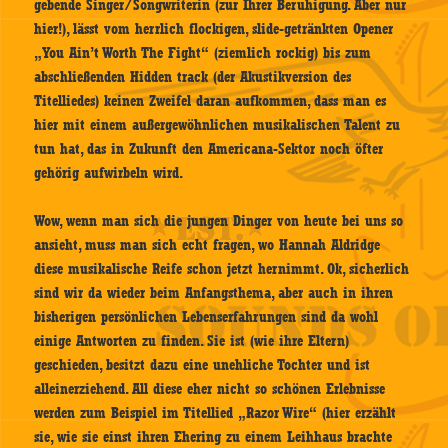
gebende Singer/Songwriterin (zur Ihrer Beruhigung. Aber nur
hier!), lässt vom herrlich flockigen, slide-getränkten Opener
„You Ain’t Worth The Fight“ (ziemlich rockig) bis zum
abschließenden Hidden track (der Akustikversion des
Titelliedes) keinen Zweifel daran aufkommen, dass man es
hier mit einem außergewöhnlichen musikalischen Talent zu
tun hat, das in Zukunft den Americana-Sektor noch öfter
gehörig aufwirbeln wird.
Wow, wenn man sich die jungen Dinger von heute bei uns so
ansieht, muss man sich echt fragen, wo Hannah Aldridge
diese musikalische Reife schon jetzt hernimmt. Ok, sicherlich
sind wir da wieder beim Anfangsthema, aber auch in ihren
bisherigen persönlichen Lebenserfahrungen sind da wohl
einige Antworten zu finden. Sie ist (wie ihre Eltern)
geschieden, besitzt dazu eine unehliche Tochter und ist
alleinerziehend. All diese eher nicht so schönen Erlebnisse
werden zum Beispiel im Titellied „Razor Wire“ (hier erzählt
sie, wie sie einst ihren Ehering zu einem Leihhaus brachte