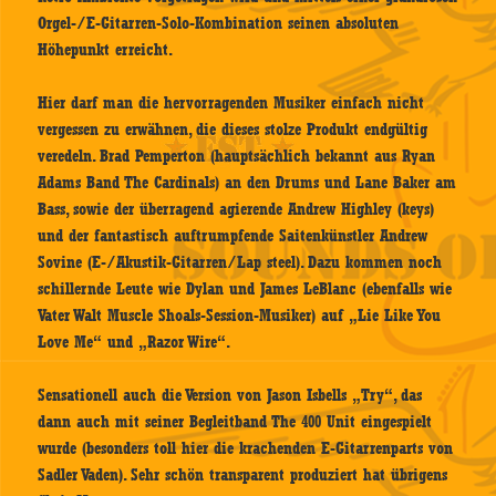
Orgel-/E-Gitarren-Solo-Kombination seinen absoluten
Höhepunkt erreicht.
Hier darf man die hervorragenden Musiker einfach nicht
vergessen zu erwähnen, die dieses stolze Produkt endgültig
veredeln. Brad Pemperton (hauptsächlich bekannt aus Ryan
Adams Band The Cardinals) an den Drums und Lane Baker am
Bass, sowie der überragend agierende Andrew Highley (keys)
und der fantastisch auftrumpfende Saitenkünstler Andrew
Sovine (E-/Akustik-Gitarren/Lap steel). Dazu kommen noch
schillernde Leute wie Dylan und James LeBlanc (ebenfalls wie
Vater Walt Muscle Shoals-Session-Musiker) auf „Lie Like You
Love Me“ und „Razor Wire“.
Sensationell auch die Version von Jason Isbells „Try“, das
dann auch mit seiner Begleitband The 400 Unit eingespielt
wurde (besonders toll hier die krachenden E-Gitarrenparts von
Sadler Vaden). Sehr schön transparent produziert hat übrigens