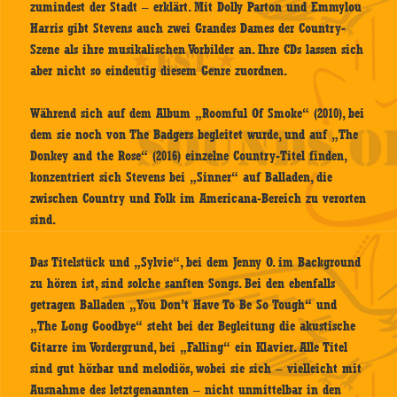
zumindest der Stadt – erklärt. Mit Dolly Parton und Emmylou
Harris gibt Stevens auch zwei Grandes Dames der Country-
Szene als ihre musikalischen Vorbilder an. Ihre CDs lassen sich
aber nicht so eindeutig diesem Genre zuordnen.
Während sich auf dem Album „Roomful Of Smoke“ (2010), bei
dem sie noch von The Badgers begleitet wurde, und auf „The
Donkey and the Rose“ (2016) einzelne Country-Titel finden,
konzentriert sich Stevens bei „Sinner“ auf Balladen, die
zwischen Country und Folk im Americana-Bereich zu verorten
sind.
Das Titelstück und „Sylvie“, bei dem Jenny O. im Background
zu hören ist, sind solche sanften Songs. Bei den ebenfalls
getragen Balladen „You Don’t Have To Be So Tough“ und
„The Long Goodbye“ steht bei der Begleitung die akustische
Gitarre im Vordergrund, bei „Falling“ ein Klavier. Alle Titel
sind gut hörbar und melodiös, wobei sie sich – vielleicht mit
Ausnahme des letztgenannten – nicht unmittelbar in den