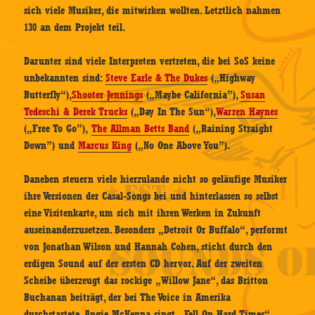
sich viele Musiker, die mitwirken wollten. Letztlich nahmen
130 an dem Projekt teil.
Darunter sind viele Interpreten vertreten, die bei SoS keine
unbekannten sind:
Steve Earle & The Dukes
(„Highway
Butterfly“),
Shooter Jennings
(„Maybe California”),
Susan
Tedeschi & Derek Trucks
(„Day In The Sun“),
Warren Haynes
(„Free To Go”),
The Allman Betts Band
(„Raining Straight
Down”) und
Marcus King
(„No One Above You”).
Daneben steuern viele hierzulande nicht so geläufige Musiker
ihre Versionen der Casal-Songs bei und hinterlassen so selbst
eine Visitenkarte, um sich mit ihren Werken in Zukunft
auseinanderzusetzen. Besonders „Detroit Or Buffalo“, performt
von Jonathan Wilson und Hannah Cohen, sticht durch den
erdigen Sound auf der ersten CD hervor. Auf der zweiten
Scheibe überzeugt das rockige „Willow Jane“, das Britton
Buchanan beiträgt, der bei The Voice in Amerika
durchstartete. Angie McKenna singt „Fell On Hard Times“,