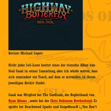
Review: Michael Segets
Nicht jeder SoS-Leser besitzt eines der vierzehn Alben von
Neal Casal in seiner Sammlung, aber ich würde wetten, dass
sich zumindest ein Track, auf dem er mitwirkte, in ihrem
jeweiligen Archiv findet.
Casal war Mitglied bei The Cardinals, der Begleitband von
Ryan Adams
, sowie bei der
Chris Robinson Brotherhood
. Er
spielte bei Beachwood Sparks und GospelbeacH („You Don’t