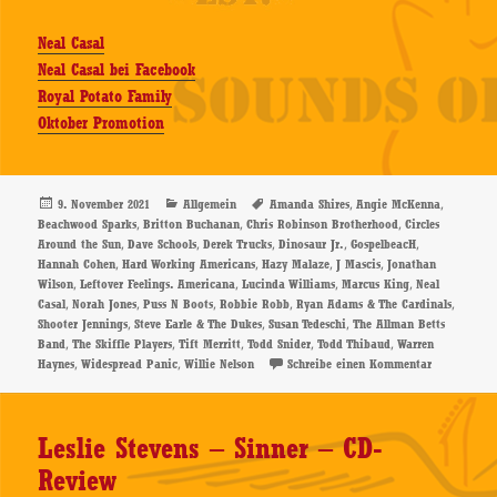
Neal Casal
Neal Casal bei Facebook
Royal Potato Family
Oktober Promotion
Veröffentlicht
Kategorien
Schlagwörter
,
,
9. November 2021
Allgemein
Amanda Shires
Angie McKenna
am
,
,
,
Beachwood Sparks
Britton Buchanan
Chris Robinson Brotherhood
Circles
,
,
,
,
,
Around the Sun
Dave Schools
Derek Trucks
Dinosaur Jr.
GospelbeacH
,
,
,
,
Hannah Cohen
Hard Working Americans
Hazy Malaze
J Mascis
Jonathan
,
,
,
,
Wilson
Leftover Feelings. Americana
Lucinda Williams
Marcus King
Neal
,
,
,
,
,
Casal
Norah Jones
Puss N Boots
Robbie Robb
Ryan Adams & The Cardinals
,
,
,
Shooter Jennings
Steve Earle & The Dukes
Susan Tedeschi
The Allman Betts
,
,
,
,
,
Band
The Skiffle Players
Tift Merritt
Todd Snider
Todd Thibaud
Warren
,
,
zu Various 
Haynes
Widespread Panic
Willie Nelson
Schreibe einen Kommentar
Leslie Stevens – Sinner – CD-
Review