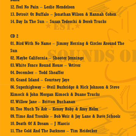
12. Feel No Pain – Leslie Mendelson
13. Detroit Or Buffalo – Jonathan Wilson & Hannah Cohen
14. Day In The Sun – Susan Tedeschi & Derek Trucks
CD 2
01. Bird With No Name – Jimmy Herring & Circles Around The
Sun
02. Maybe California – Shooter Jennings
03. White Fence Round House – Vetiver
04. December – Todd Sheaffer
05. Grand Island – Courtney Jaye
06. Superhighway – Oteil Burbridge & Nick Johnson & Steve
Kimock & John Morgan Kimock & Duane Trucks
07. Willow Jane – Britton Buchanan
08. Too Much To Ask – Kenny Roby & Amy Helm
09. Time And Trouble – Bob Weir & Jay Lane & Dave Schools
10. Death Of A Dream – J Mascis
11. The Cold And The Darkness – Tim Heidecker