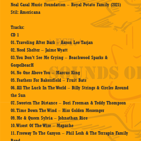
Neal Casal Music Foundation – Royal Potato Family (2021)
Stil: Americana
Tracks:
CD 1
01. Traveling After Dark – Aaron Lee Tasjan
02. Need Shelter – Jaime Wyatt
03. You Don’t See Me Crying – Beachwood Sparks &
GospelbeacH
04. No One Above You – Marcus King
05. Feathers For Bakersfield – Fruit Bats
06. All The Luck In The World – Billy Strings & Circles Around
the Sun
07. Sweeten The Distance – Dori Freeman & Teddy Thompson
08. Time Down The Wind – Hiss Golden Messenger
09. Me & Queen Sylvia – Johnathan Rice
10. Wisest Of The Wise – Mapache
11. Freeway To The Canyon – Phil Lesh & The Terrapin Family
Band