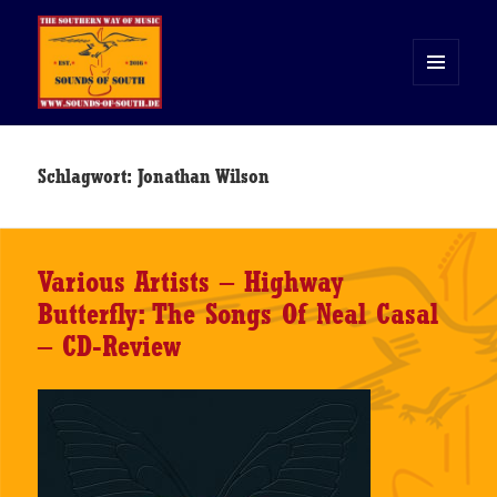
MENÜ
UND
WIDGETS
Sounds of South
Schlagwort:
Jonathan Wilson
Various Artists – Highway
Butterfly: The Songs Of Neal Casal
– CD-Review