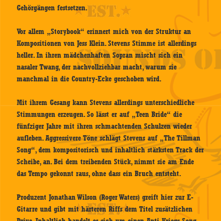
Gehörgängen festsetzen.
Vor allem „Storybook“ erinnert mich von der Struktur an
Kompositionen von Jess Klein. Stevens Stimme ist allerdings
heller. In ihren mädchenhaften Sopran mischt sich ein
nasaler Twang, der nachvollziehbar macht, warum sie
manchmal in die Country-Ecke geschoben wird.
Mit ihrem Gesang kann Stevens allerdings unterschiedliche
Stimmungen erzeugen. So lässt er auf „Teen Bride“ die
fünfziger Jahre mit ihren schmachtenden Schulzen wieder
aufleben. Aggressivere Töne schlägt Stevens auf „The Tillman
Song“, dem kompositorisch und inhaltlich stärksten Track der
Scheibe, an. Bei dem treibenden Stück, nimmt sie am Ende
das Tempo gekonnt raus, ohne dass ein Bruch entsteht.
Produzent Jonathan Wilson (Roger Waters) greift hier zur E-
Gitarre und gibt mit härteren Riffs dem Titel zusätzlichen
Drive. Inhaltlich handelt es sich um einen Anti-Kriegs-Song,