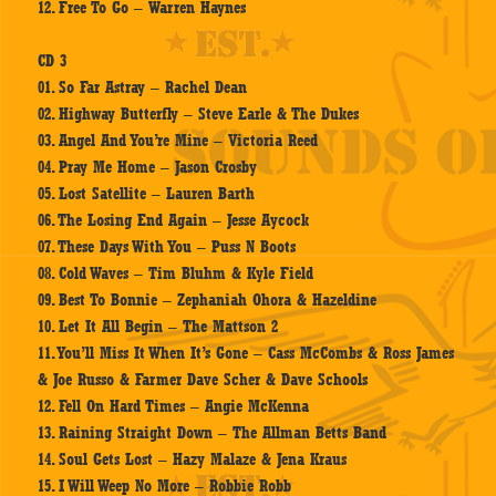
12. Free To Go – Warren Haynes
CD 3
01. So Far Astray – Rachel Dean
02. Highway Butterfly – Steve Earle & The Dukes
03. Angel And You’re Mine – Victoria Reed
04. Pray Me Home – Jason Crosby
05. Lost Satellite – Lauren Barth
06. The Losing End Again – Jesse Aycock
07. These Days With You – Puss N Boots
08. Cold Waves – Tim Bluhm & Kyle Field
09. Best To Bonnie – Zephaniah Ohora & Hazeldine
10. Let It All Begin – The Mattson 2
11. You’ll Miss It When It’s Gone – Cass McCombs & Ross James
& Joe Russo & Farmer Dave Scher & Dave Schools
12. Fell On Hard Times – Angie McKenna
13. Raining Straight Down – The Allman Betts Band
14. Soul Gets Lost – Hazy Malaze & Jena Kraus
15. I Will Weep No More – Robbie Robb