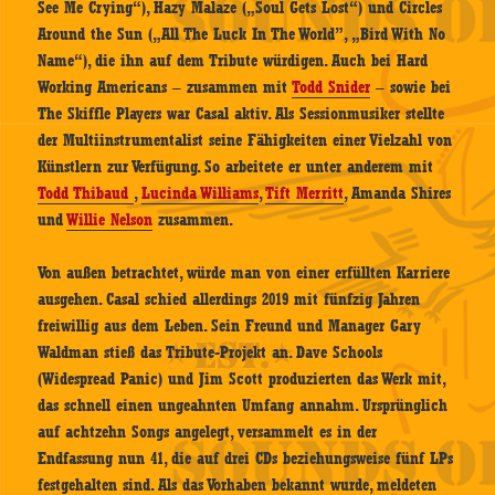
See Me Crying“), Hazy Malaze („Soul Gets Lost“) und Circles
Around the Sun („All The Luck In The World”, „Bird With No
Name“), die ihn auf dem Tribute würdigen. Auch bei Hard
Working Americans – zusammen mit
Todd Snider
– sowie bei
The Skiffle Players war Casal aktiv. Als Sessionmusiker stellte
der Multiinstrumentalist seine Fähigkeiten einer Vielzahl von
Künstlern zur Verfügung. So arbeitete er unter anderem mit
Todd Thibaud
,
Lucinda Williams
,
Tift Merritt
, Amanda Shires
und
Willie Nelson
zusammen.
Von außen betrachtet, würde man von einer erfüllten Karriere
ausgehen. Casal schied allerdings 2019 mit fünfzig Jahren
freiwillig aus dem Leben. Sein Freund und Manager Gary
Waldman stieß das Tribute-Projekt an. Dave Schools
(Widespread Panic) und Jim Scott produzierten das Werk mit,
das schnell einen ungeahnten Umfang annahm. Ursprünglich
auf achtzehn Songs angelegt, versammelt es in der
Endfassung nun 41, die auf drei CDs beziehungsweise fünf LPs
festgehalten sind. Als das Vorhaben bekannt wurde, meldeten