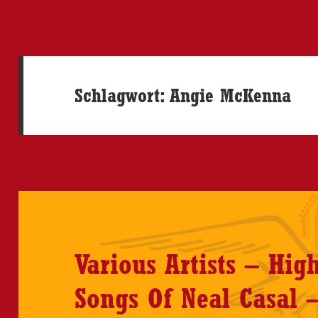
Schlagwort:
Angie McKenna
Various Artists – Hig
Songs Of Neal Casal 