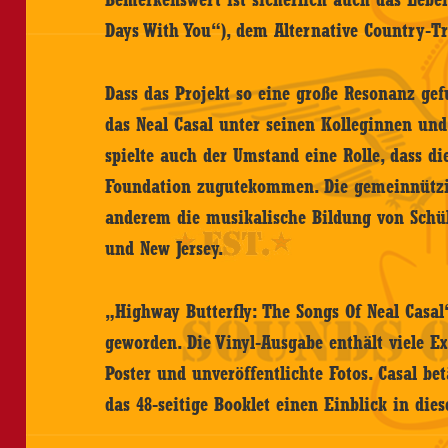
Days With You“), dem Alternative Country-Tr
Dass das Projekt so eine große Resonanz ge
das Neal Casal unter seinen Kolleginnen und
spielte auch der Umstand eine Rolle, dass di
Foundation zugutekommen. Die gemeinnützig
anderem die musikalische Bildung von Schü
und New Jersey.
„Highway Butterfly: The Songs Of Neal Casal“ 
geworden. Die Vinyl-Ausgabe enthält viele Ex
Poster und unveröffentlichte Fotos. Casal be
das 48-seitige Booklet einen Einblick in dies