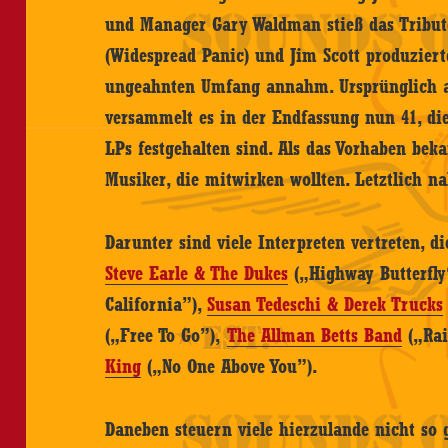
und Manager Gary Waldman stieß das Tribute
(Widespread Panic) und Jim Scott produziert
ungeahnten Umfang annahm. Ursprünglich a
versammelt es in der Endfassung nun 41, di
LPs festgehalten sind. Als das Vorhaben bek
Musiker, die mitwirken wollten. Letztlich n
Darunter sind viele Interpreten vertreten, d
Steve Earle & The Dukes
(„Highway Butterfly
California”),
Susan Tedeschi & Derek Trucks
(„Free To Go”),
The Allman Betts Band
(„Rai
King
(„No One Above You”).
Daneben steuern viele hierzulande nicht so 