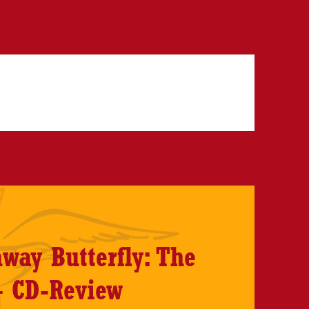
hway Butterfly: The
– CD-Review