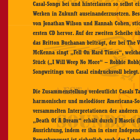
Casal-Songs bei und hinterlassen so selbst e
Werken in Zukunft auseinanderzusetzen. Bes
von Jonathan Wilson und Hannah Cohen, sti
ersten CD hervor. Auf der zweiten Scheibe ü
das Britton Buchanan beiträgt, der bei The 
McKenna singt „Fell On Hard Times“, welch
Stück („I Will Weep No More“ – Robbie Robb)
Songwritings von Casal eindrucksvoll belegt.
Die Zusammenstellung verdeutlicht Casals Tal
harmonischer und melodiöser Americana-Son
versammelten Interpretationen der anderen 
„Death Of A Dream“ erhält durch J Mascis (D
Ausrichtung, indem er ihn in einer Independ
Bemerkenswert ist sicherlich auch das Lebe