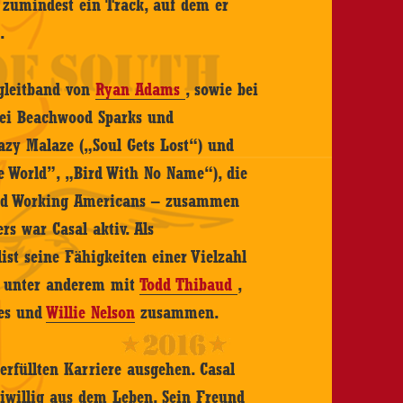
 zumindest ein Track, auf dem er
.
egleitband von
Ryan Adams
, sowie bei
 bei Beachwood Sparks und
azy Malaze („Soul Gets Lost“) und
e World”, „Bird With No Name“), die
ard Working Americans – zusammen
rs war Casal aktiv. Als
ist seine Fähigkeiten einer Vielzahl
er unter anderem mit
Todd Thibaud
,
es und
Willie Nelson
zusammen.
rfüllten Karriere ausgehen. Casal
eiwillig aus dem Leben. Sein Freund