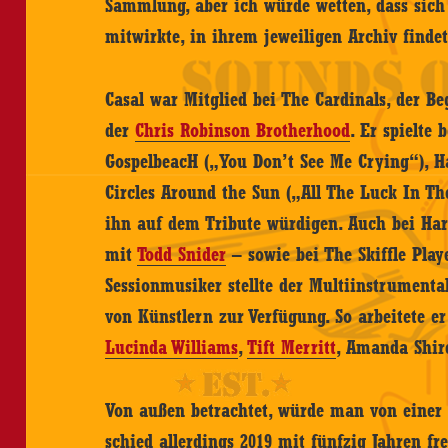
Sammlung, aber ich würde wetten, dass sich
mitwirkte, in ihrem jeweiligen Archiv findet
Casal war Mitglied bei The Cardinals, der B
der
Chris Robinson Brotherhood
. Er spielte
GospelbeacH („You Don’t See Me Crying“), H
Circles Around the Sun („All The Luck In Th
ihn auf dem Tribute würdigen. Auch bei H
mit
Todd Snider
– sowie bei The Skiffle Playe
Sessionmusiker stellte der Multiinstrumental
von Künstlern zur Verfügung. So arbeitete 
Lucinda Williams
,
Tift Merritt
, Amanda Shir
Von außen betrachtet, würde man von einer e
schied allerdings 2019 mit fünfzig Jahren fr