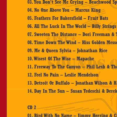
03. You Don’t See Me Crying – Beachwood S
04. No One Above You – Marcus King
05. Feathers For Bakersfield – Fruit Bats
06. All The Luck In The World – Billy String
07. Sweeten The Distance – Dori Freeman &
08. Time Down The Wind – Hiss Golden Mess
09. Me & Queen Sylvia – Johnathan Rice
10. Wisest Of The Wise – Mapache
11. Freeway To The Canyon – Phil Lesh & Th
12. Feel No Pain – Leslie Mendelson
13. Detroit Or Buffalo – Jonathan Wilson &
14. Day In The Sun – Susan Tedeschi & Dere
CD 2
01. Bird With No Name – Jimmy Herring & C