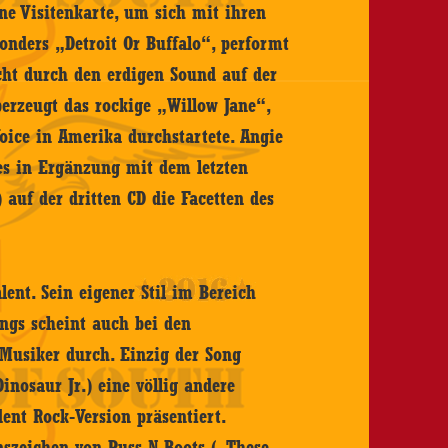
ine Visitenkarte, um sich mit ihren
onders „Detroit Or Buffalo“, performt
cht durch den erdigen Sound auf der
berzeugt das rockige „Willow Jane“,
Voice in Amerika durchstartete. Angie
es in Ergänzung mit dem letzten
 auf der dritten CD die Facetten des
ent. Sein eigener Stil im Bereich
gs scheint auch bei den
Musiker durch. Einzig der Song
inosaur Jr.) eine völlig andere
ent Rock-Version präsentiert.
nszeichen von Puss N Boots („These