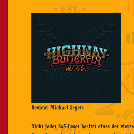
Review: Michael Segets
Nicht jeder SoS-Leser besitzt eines der vierz