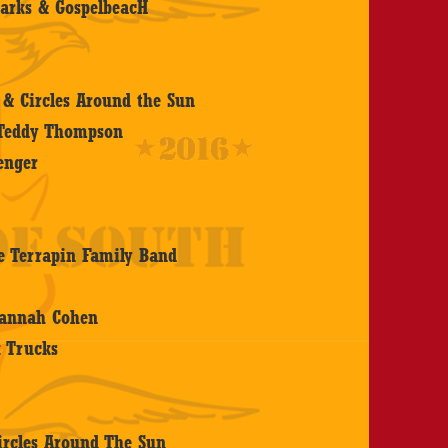
parks & GospelbeacH
s & Circles Around the Sun
 Teddy Thompson
enger
e Terrapin Family Band
 Hannah Cohen
k Trucks
ircles Around The Sun