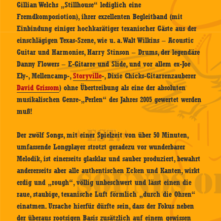
Gillian Welchs „Stillhouse“ lediglich eine
Fremdkomposiotion), ihrer exzellenten Begleitband (mit
Einbindung einiger hochkarätiger texanischer Gäste aus der
einschlägigen Texas-Szene, wie u. a. Walt Wilkins – Acoustic
Guitar und Harmonies, Harry Stinson – Drums, der legendäre
Danny Flowers – E-Gitarre und Slide, und vor allem ex-Joe
Ely-, Mellencamp-,
Storyville
-, Dixie Chicks-Gitarrenzauberer
David Grissom
) ohne Übertreibung als eine der absoluten
musikalischen Genre-„Perlen“ des Jahres 2005 gewertet werden
muß!
Der zwölf Songs, mit einer Spielzeit von über 50 Minuten,
umfassende Longplayer strotzt geradezu vor wunderbarer
Melodik, ist einerseits glasklar und sauber produziert, bewahrt
andererseits aber alle authentischen Ecken und Kanten, wirkt
erdig und „rough“, völlig unbeschwert und lässt einen die
raue, staubige, texanische Luft förmlich „durch die Ohren“
einatmen. Ursache hierfür dürfte sein, dass der Fokus neben
der überaus rootsigen Basis zusätzlich auf einem gewissen