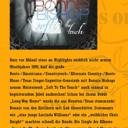
Kurz vor Ablauf eines an Highlights wirklich nicht armen
Musikjahres 2005, darf die große
Roots-/Americana-/Countryrock-/Alternate Country-/Roots-
Blues-/Texas Singer-Sngwriter-Gemeinde mit Bonnie Bishops
neuem Meisterwerk „Soft To The Touch“ noch einmal in
begeisterndem Jubel ausbrechen! Schon bei ihrem Debüt
„Long Way Home“ wurde die aus Houston/Texas stammende
Bonnie von den Kritikern mit Lob überschüttet. Statements
wie „eine junge Lucinda Williams“ oder ein „weiblicher Chris
Knight“ machten schnell die Runde. Die Single des Albums