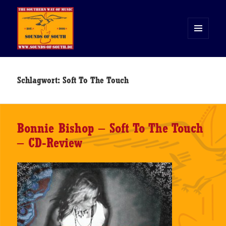
MENÜ
UND
WIDGETS
Sounds of South
Schlagwort:
Soft To The Touch
Bonnie Bishop – Soft To The Touch
– CD-Review