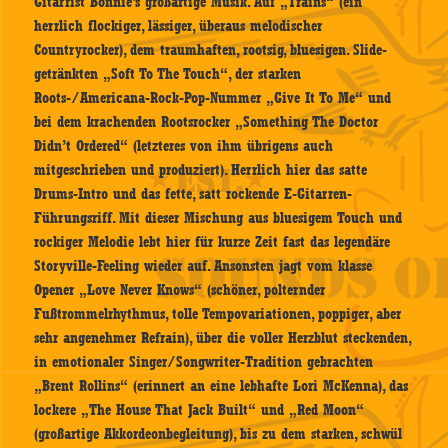
Gitarrist Bonnie’s großartige Musik. Auf „Trains“ (ein
herrlich flockiger, lässiger, überaus melodischer
Countryrocker), dem traumhaften, rootsig, bluesigen. Slide-
getränkten „Soft To The Touch“, der starken
Roots-/Americana-Rock-Pop-Nummer „Give It To Me“ und
bei dem krachenden Rootsrocker „Something The Doctor
Didn’t Ordered“ (letzteres von ihm übrigens auch
mitgeschrieben und produziert). Herrlich hier das satte
Drums-Intro und das fette, satt rockende E-Gitarren-
Führungsriff. Mit dieser Mischung aus bluesigem Touch und
rockiger Melodie lebt hier für kurze Zeit fast das legendäre
Storyville-Feeling wieder auf. Ansonsten jagt vom klasse
Opener „Love Never Knows“ (schöner, polternder
Fußtrommelrhythmus, tolle Tempovariationen, poppiger, aber
sehr angenehmer Refrain), über die voller Herzblut steckenden,
in emotionaler Singer/Songwriter-Tradition gebrachten
„Brent Rollins“ (erinnert an eine lebhafte Lori McKenna), das
lockere „The House That Jack Built“ und „Red Moon“
(großartige Akkordeonbegleitung), bis zu dem starken, schwül