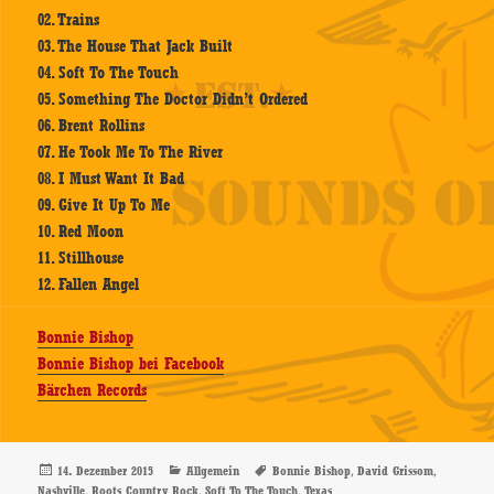
02. Trains
03. The House That Jack Built
04. Soft To The Touch
05. Something The Doctor Didn’t Ordered
06. Brent Rollins
07. He Took Me To The River
08. I Must Want It Bad
09. Give It Up To Me
10. Red Moon
11. Stillhouse
12. Fallen Angel
Bonnie Bishop
Bonnie Bishop bei Facebook
Bärchen Records
Veröffentlicht
Kategorien
Schlagwörter
,
,
14. Dezember 2015
Allgemein
Bonnie Bishop
David Grissom
am
,
,
,
Nashville
Roots Country Rock
Soft To The Touch
Texas