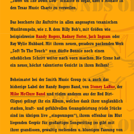
„Sweet On The Down Low“ schaffte es sogar, über 6 Monate in
den Texas Music Charts zu verweilen.
Das bescherte ihr Auftritte in allen angesagten texanischen
Musiktempeln, wie z. B. dem Billy Bob’s, mit Größen wie
beispielsweise
Randy Rogers
,
Radney Foster
,
Jack Ingram
oder
Ray Wylie Hubbard. Mit ihrem neuen, geradezu packenden Werk
„Soft To The Touch“ nun dürfte Bonnie noch einen
erheblichen Schritt weiter nach vorn machen. Die Szene hat
ein neues, höchst talentiertes Gesicht in ihren Reihen!
Beheimatet bei der Smith Music Group (u. a. auch das
bisherige Label der Randy Rogers Band, von
Stoney LaRue
, der
Mike McClure Band
und vielen anderen aus der Red Dirt-
Clique) gelingt ihr ein Album, welches dank ihrer unglaublich
starken, kraft- und gefühlvollen Gesangsleistung (viele Stücke
sind im übrigen live „eingesungen“), ihrem offenbar im Blut
liegenden Gespür für großartiges Songwriting (es gibt mit
ihrer grandiosen, gewaltig rockenden u. bluesigen Fassung von