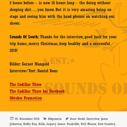
8 hours before – is now 16 hours long – the doing without
sleeping shit…, you know. But it is very amazing being on
stage and seeing him with the head phones on watching our
shows.
Sounds Of South:
Thanks for the interview, good luck for your
trip home, merry Christmas, keep healthy and a successful
2019!
Bilder: Gernot Mangold
Interview/Text: Daniel Daus
The Cadillac Three
The Cadillac Three bei Facebook
Oktober Promotion
Veröffentlicht
Kategorien
Schlagwörter
,
,
29. Dezember 2018
Allgemein
Dave Grohl
Interview
Jaren
am
,
,
,
,
,
,
,
,
Johnston
Kelby Ray
Köln
Legacy
Luxor
Nashville
Neil Mason
New Country