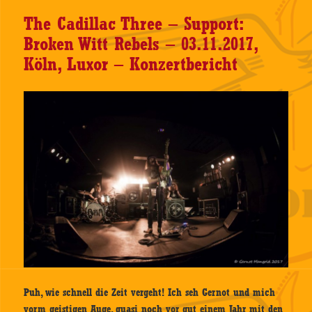
The Cadillac Three – Support:
Broken Witt Rebels – 03.11.2017,
Köln, Luxor – Konzertbericht
Puh, wie schnell die Zeit vergeht! Ich seh Gernot und mich
vorm geistigen Auge, quasi noch vor gut einem Jahr mit den