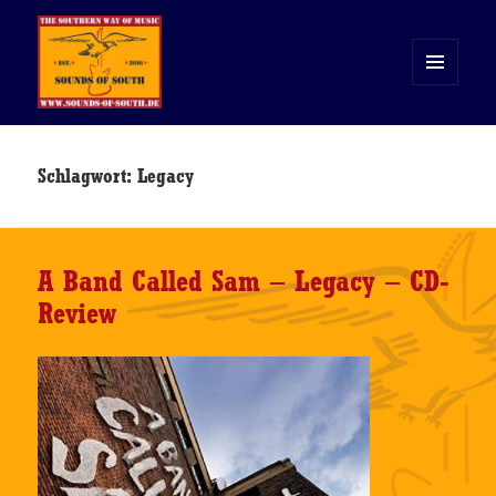
MENÜ
UND
WIDGETS
Sounds of South
Schlagwort:
Legacy
A Band Called Sam – Legacy – CD-
Review