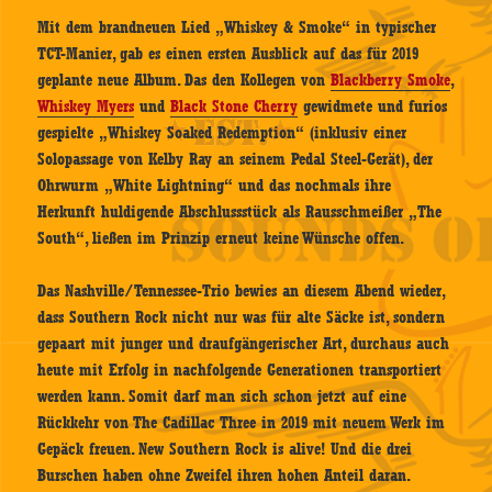
Mit dem brandneuen Lied „Whiskey & Smoke“ in typischer
TCT-Manier, gab es einen ersten Ausblick auf das für 2019
geplante neue Album. Das den Kollegen von
Blackberry Smoke
,
Whiskey Myers
und
Black Stone Cherry
gewidmete und furios
gespielte „Whiskey Soaked Redemption“ (inklusiv einer
Solopassage von Kelby Ray an seinem Pedal Steel-Gerät), der
Ohrwurm „White Lightning“ und das nochmals ihre
Herkunft huldigende Abschlussstück als Rausschmeißer „The
South“, ließen im Prinzip erneut keine Wünsche offen.
Das Nashville/Tennessee-Trio bewies an diesem Abend wieder,
dass Southern Rock nicht nur was für alte Säcke ist, sondern
gepaart mit junger und draufgängerischer Art, durchaus auch
heute mit Erfolg in nachfolgende Generationen transportiert
werden kann. Somit darf man sich schon jetzt auf eine
Rückkehr von The Cadillac Three in 2019 mit neuem Werk im
Gepäck freuen. New Southern Rock is alive! Und die drei
Burschen haben ohne Zweifel ihren hohen Anteil daran.