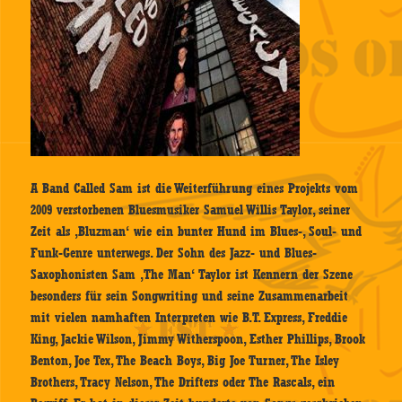
A Band Called Sam ist die Weiterführung eines Projekts vom
2009 verstorbenen Bluesmusiker Samuel Willis Taylor, seiner
Zeit als ‚Bluzman‘ wie ein bunter Hund im Blues-, Soul- und
Funk-Genre unterwegs. Der Sohn des Jazz- und Blues-
Saxophonisten Sam ‚The Man‘ Taylor ist Kennern der Szene
besonders für sein Songwriting und seine Zusammenarbeit
mit vielen namhaften Interpreten wie B.T. Express, Freddie
King, Jackie Wilson, Jimmy Witherspoon, Esther Phillips, Brook
Benton, Joe Tex, The Beach Boys, Big Joe Turner, The Isley
Brothers, Tracy Nelson, The Drifters oder The Rascals, ein