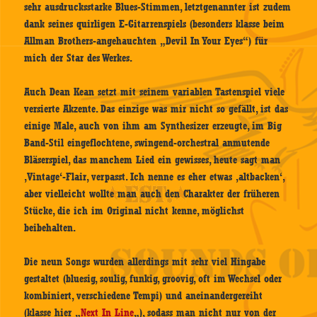
sehr ausdrucksstarke Blues-Stimmen, letztgenannter ist zudem
dank seines quirligen E-Gitarrenspiels (besonders klasse beim
Allman Brothers-angehauchten „Devil In Your Eyes“) für
mich der Star des Werkes.
Auch Dean Kean setzt mit seinem variablen Tastenspiel viele
versierte Akzente. Das einzige was mir nicht so gefällt, ist das
einige Male, auch von ihm am Synthesizer erzeugte, im Big
Band-Stil eingeflochtene, swingend-orchestral anmutende
Bläserspiel, das manchem Lied ein gewisses, heute sagt man
‚Vintage‘-Flair, verpasst. Ich nenne es eher etwas ‚altbacken‘,
aber vielleicht wollte man auch den Charakter der früheren
Stücke, die ich im Original nicht kenne, möglichst
beibehalten.
Die neun Songs wurden allerdings mit sehr viel Hingabe
gestaltet (bluesig, soulig, funkig, groovig, oft im Wechsel oder
kombiniert, verschiedene Tempi) und aneinandergereiht
(klasse hier „
Next In Line
„), sodass man nicht nur von der