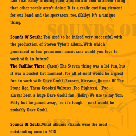
fact that Kelby is doing such a scientific cool different thing
that other people aren’t doing. It is a really exciting element
for our band and the spectators, too. (Kelby) It’s a unique
thing.
Sounds Of South:
You used to be indeed very successful with
the production of Steven Tyler’s album. With which
prominent or less prominent musicians would you love to
work with in future?
The Cadillac Three:
(Jaren) The Steven thing was a lof fun, but
it was a bucket list moment. For all of us it would be a great
fun to work with Dave Grohl (Scream, Nirvana, Queens Of The
Stone Age, Them Crooked Vultures, Foo Fighters). I’ve
always been a huge Dave Grohl fan. (Kelby) We use to say Tom
Petty but he passed away, so it’s tough – so it would be
probably Dave Grohl.
Sounds Of South:
What albums /bands were the most
outstanding ones in 2018.