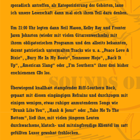
sporadisch antreffen, als Kategorisierung des Gehörten, lasse
ich unsere Leserschaft dann mal sich ihren Teil dazu denken.
Um 21:00 Uhr legten dann Neil Mason, Kelby Ray und Fronter
Jaren Johnston (wieder mit vielen Gitarrenwechseln) mit
ihrem obligatorischen Programm und den allseits bekannten,
dezent patriotisch untermalten Tracks wie u. a. „Peace Love &
Dixie“, „Bury Me In My Boots“, Tennessee Mojo“, „Back It
Up“, „American Slang“ oder „I’m Southern“ ihrer drei bisher
erschienenen CDs los.
Überwiegend knallhart stampfender Riff-Southern Rock,
gepaart mit diesen eingängigen Refrains und durchzogen mit
einigen wenigen, etwas ruhiger anmutenderen Songs wie
“Drunk Like You“, „Hank & Jesus“ oder „Take Me To The
Bottom“, ließ ihre, mit vielen jüngeren Leuten
durchwachsene, klatsch- und mitsingfreudige Klientel im satt
gefüllten Luxor gewohnt frohlocken.