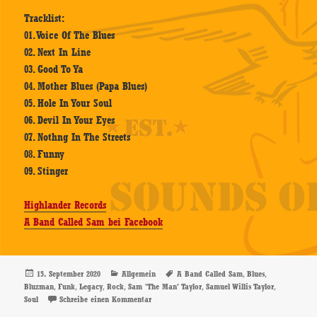
Tracklist:
01. Voice Of The Blues
02. Next In Line
03. Good To Ya
04. Mother Blues (Papa Blues)
05. Hole In Your Soul
06. Devil In Your Eyes
07. Nothng In The Streets
08. Funny
09. Stinger
Highlander Records
A Band Called Sam bei Facebook
Veröffentlicht
Kategorien
Schlagwörter
,
,
15. September 2020
Allgemein
A Band Called Sam
Blues
am
,
,
,
,
,
,
Bluzman
Funk
Legacy
Rock
Sam 'The Man' Taylor
Samuel Willis Taylor
zu A Band Called Sam – Legacy – CD-Review
Soul
Schreibe einen Kommentar