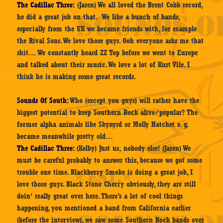
The Cadillac Three:
(Jaren) We all loved the Brent Cobb record,
he did a great job on that. We like a bunch of bands,
especially from the UK we became friends with, for example
the Rival Sons. We love those guys. Ooh everyone asks me that
shit… We constantly heard ZZ Top before we went to Europe
and talked about their music. We love a lot of Kurt Vile. I
think he is making some great records.
Sounds Of South:
Who (except you guys) will rather have the
biggest potential to keep Southern Rock alive/popular? The
former alpha animals like Skynyrd or Molly Hatchet e. g.
became meanwhile pretty old…
The Cadillac Three:
(Kelby) Just us, nobody else! (Jaren) We
must be careful probably to answer this, because we got some
trouble one time. Blackberry Smoke is doing a great job, I
love those guys. Black Stone Cherry obviously, they are still
doin‘ really great over here. There’s a lot of cool things
happening, you mentioned a band from California earlier
(before the interview), we saw some Southern Rock bands over