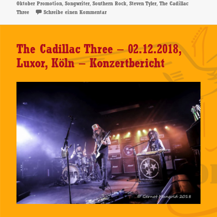
,
,
,
,
Oktober Promotion
Songwriter
Southern Rock
Steven Tyler
The Cadillac
zu The Cadillac Three – Interview
Three
Schreibe einen Kommentar
The Cadillac Three – 02.12.2018,
Luxor, Köln – Konzertbericht