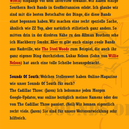
Wreck
) eingangs vor dem Interview erwähnt. Wir haben einige
Southern Rock Bands in Großbritannien erlebt. Ich glaube wir
sind mit die besten Botschafter der Dinge, die diese Bands
einst begonnen haben. Wir machen eine recht spezielle Sache,
ähnlich wie ZZ Top, aber natürlich stilistisch ganz anders. So
mitten drin in der direkten Nähe zu den Allman Brothers sehe
ich Blackberry Smoke. Aber es gibt auch einige coole Bands
aus Nashville, wie
The Steel Woods
zum Beispiel, die auch ihr
ganz eigenes Ding durchziehen. Lukas Nelson (Sohn von
Willie
Nelson
) hat auch eine tolle Scheibe herausgebracht.
Sounds Of South:
Welchen Stellenwert haben Online-Magazine
wie unser Sounds Of South für euch?
The Cadillac Three: (Jaren) Ich bekomme jeden Morgen
Google-Updates, was online bezüglich meines Namens oder des
von The Cadillac Three passiert. (Neil) Wir kennen eigentlich
recht viele. (Jaren) Sie sind für unsere Weiterentwicklung sehr
hilfreich.