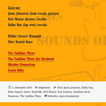
Line-up:
Jaren Johnston (lead vocals, guitars)
Neil Mason (drums, vocals)
Kelby Ray (lap steel, vocals)
Bilder: Gernot Mangold
Text: Daniel Daus
The Cadillac Three
The Cadillac Three bei Facebook
Oktober Promotion
Luxor Köln
Veröffentlicht
Kategorien
Schlagwörter
,
,
,
3. Dezember 2018
Allgemein
Giirl
Jaren Johnston
Kelby Ray
am
,
,
,
,
,
,
,
Köln
Legacy
Luxor
Nashville
Neil Mason
New Country
Southern Rock
,
zu The Cadillac Three –
Tennessee
The Cadillac Three
Schreibe einen Kommentar