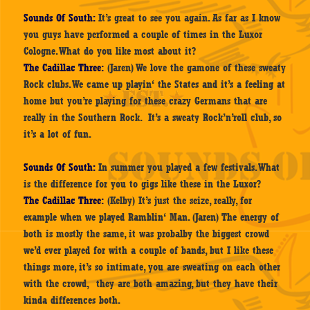
Sounds Of South:
It’s great to see you again. As far as I know
you guys have performed a couple of times in the Luxor
Cologne. What do you like most about it?
The Cadillac Three:
(Jaren) We love the gamone of these sweaty
Rock clubs. We came up playin‘ the States and it’s a feeling at
home but you’re playing for these crazy Germans that are
really in the Southern Rock. It’s a sweaty Rock’n’roll club, so
it’s a lot of fun.
Sounds Of South:
In summer you played a few festivals. What
is the difference for you to gigs like these in the Luxor?
The Cadillac Three:
(Kelby) It’s just the seize, really, for
example when we played Ramblin‘ Man. (Jaren) The energy of
both is mostly the same, it was probalby the biggest crowd
we’d ever played for with a couple of bands, but I like these
things more, it’s so intimate, you are sweating on each other
with the crowd, they are both amazing, but they have their
kinda differences both.