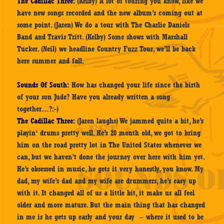
The Cadillac Three:
(Kelby) A lot of touring you know, like we
have new songs recorded and the new album’s coming out at
some point. (Jaren) We do a tour with The Charlie Daniels
Band and Travis Tritt. (Kelby) Some shows with Marshall
Tucker. (Neil) we headline Country Fuzz Tour, we’ll be back
here summer and fall.
Sounds Of South:
How has changed your life since the birth
of your son Jude? Have you already written a song
together…?:-)
The Cadillac Three:
(Jaren laughs) We jammed quite a bit, he’s
playin‘ drums pretty well. He’s 20 month old, we got to bring
him on the road pretty lot in The United States whenever we
can, but we haven’t done the journey over here with him yet.
He’s obsessed in music, he gets it very honestly, you know. My
dad, my wife’s dad and my wife are drummers, he’s easy up
with it. It changed all of us a little bit, it make us all feel
older and more mature. But the main thing that has changed
in me is he gets up early and your day – where it used to be