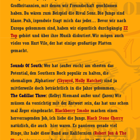
Großbritannien, mit denen wir Freundschaft geschlossen
haben. Da wären zum Beispiel die Rival Sons. Die Jungs sind
klasse. Puh, irgendwie fragt mich das jeder… Bevor wir nach
Europa gekommen sind, haben wir eigentlich durchgängig
ZZ
Top
gehört und über ihre Musik diskutiert. Wir mögen auch
vieles von Kurt Vile, der hat einige großartige Platten
gemacht.
Sounds Of South:
Wer hat (außer euch) am ehesten das
Potential, den Southern Rock populär zu halten, die
ehemaligen ‚Alphatiere‘ (
Skynyrd
,
Molly Hatchet
) sind ja
mittlerweile doch beträchtlich in die Jahre gekommen.
The Cadillac Three:
(Kelby) Niemand außer uns! (Jaren) Wir
müssen da vorsichtig mit der Antwort sein, das hat uns schon
mal Ärger eingebracht.
Blackberry Smoke
machen einen
hervorragenden Job, ich liebe die Jungs.
Black Stone Cherry
natürlich, die auch hier waren. Es passieren gerade viel
Dinge, ihr habt diese Band aus Kalifornien (
Robert Jon & The