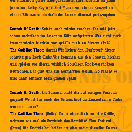
wir natürlich gerne nachgekommen sind. Das hatten Jaren
Johnston, Kelby Ray und Neil Mason vor ihrem Konzert in
einem Büroraum oberhalb des Luxors diesmal preiszugeben:
Sounds Of South:
Schön euch wieder zusehen. Ihr seid jetzt
schon mehrfach im Luxor in Köln aufgetreten. Was zieht euch
immer wieder hierhin, was gefällt euch an diesem Club?
The Cadillac Three:
(Jaren) Wir lieben den ‚Duftstoff‘ dieser
schwitzigen Rock Clubs. Wir kommen aus den Staaten hierher
und spielen vor diesen wirklich Southern Rock-verrückten
Deutschen. Das gibt uns ein heimisches Gefühl. So macht es
hier dann einfach eben großen Spaß!
Sounds Of South:
Im Sommer habt ihr auf einigen Festivals
gespielt. Wo ist für euch der Unterschied zu Konzerten in Clubs
wie dem Luxor?
The Cadillac Three:
(Kelby)
Es ist eigentlich nur die Größe,
nehmen wir mal als Vergleich das Ramblin‘ Man-Festival.
(Jaren) Die Energie bei beiden ist aber meist dieselbe. Es war