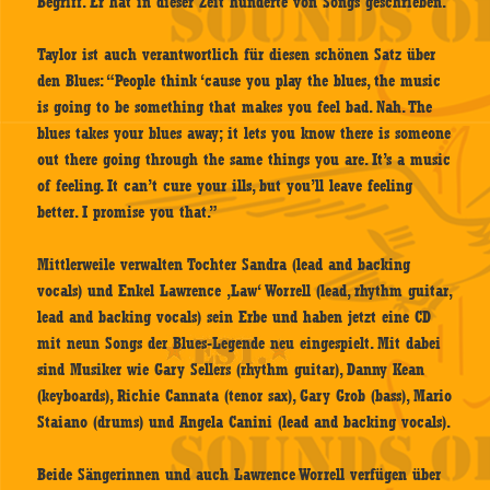
Begriff. Er hat in dieser Zeit hunderte von Songs geschrieben.
Taylor ist auch verantwortlich für diesen schönen Satz über
den Blues: “People think ‘cause you play the blues, the music
is going to be something that makes you feel bad. Nah. The
blues takes your blues away; it lets you know there is someone
out there going through the same things you are. It’s a music
of feeling. It can’t cure your ills, but you’ll leave feeling
better. I promise you that.”
Mittlerweile verwalten Tochter Sandra (lead and backing
vocals) und Enkel Lawrence ‚Law‘ Worrell (lead, rhythm guitar,
lead and backing vocals) sein Erbe und haben jetzt eine CD
mit neun Songs der Blues-Legende neu eingespielt. Mit dabei
sind Musiker wie Gary Sellers (rhythm guitar), Danny Kean
(keyboards), Richie Cannata (tenor sax), Gary Grob (bass), Mario
Staiano (drums) und Angela Canini (lead and backing vocals).
Beide Sängerinnen und auch Lawrence Worrell verfügen über