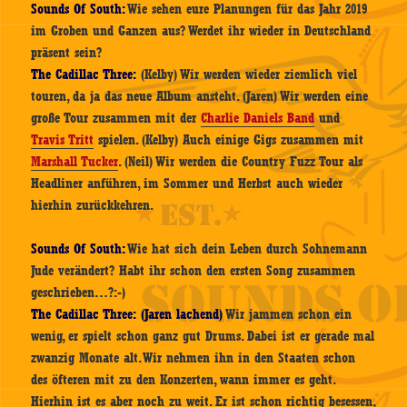
Sounds Of South:
Wie sehen eure Planungen für das Jahr 2019
im Groben und Ganzen aus? Werdet ihr wieder in Deutschland
präsent sein?
The Cadillac Three:
(Kelby) Wir werden wieder ziemlich viel
touren, da ja das neue Album ansteht. (Jaren) Wir werden eine
große Tour zusammen mit der
Charlie Daniels Band
und
Travis Tritt
spielen. (Kelby) Auch einige Gigs zusammen mit
Marshall Tucker
. (Neil) Wir werden die Country Fuzz Tour als
Headliner anführen, im Sommer und Herbst auch wieder
hierhin zurückkehren.
Sounds Of South:
Wie hat sich dein Leben durch Sohnemann
Jude verändert? Habt ihr schon den ersten Song zusammen
geschrieben…?:-)
The Cadillac Three: (Jaren lachend)
Wir jammen schon ein
wenig, er spielt schon ganz gut Drums. Dabei ist er gerade mal
zwanzig Monate alt. Wir nehmen ihn in den Staaten schon
des öfteren mit zu den Konzerten, wann immer es geht.
Hierhin ist es aber noch zu weit. Er ist schon richtig besessen,