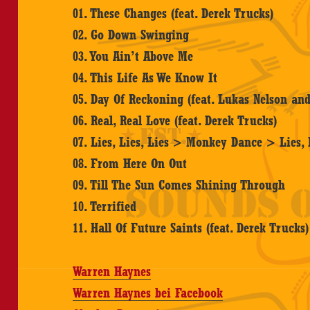
01. These Changes (feat. Derek Trucks)
02. Go Down Swinging
03. You Ain’t Above Me
04. This Life As We Know It
05. Day Of Reckoning (feat. Lukas Nelson an
06. Real, Real Love (feat. Derek Trucks)
07. Lies, Lies, Lies > Monkey Dance > Lies, 
08. From Here On Out
09. Till The Sun Comes Shining Through
10. Terrified
11. Hall Of Future Saints (feat. Derek Trucks)
Warren Haynes
Warren Haynes bei Facebook