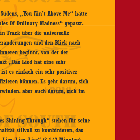
 Südens, „You Ain’t Above Me“ hätte
les Of Ordinary Madness“ gepasst.
ein Track über die universelle
Veränderungen und den Blick nach
Inneren beginnt, von der der
zt „Das Lied hat eine sehr
st es einfach ein sehr positiver
ifizieren können. Es geht darum, sich
erwinden, aber auch darum, sich im
s Shining Through“ stehen für seine
lität stilvoll zu kombinieren, das
 Lies, Lies, Lies“ (8 1/2 Minuten)