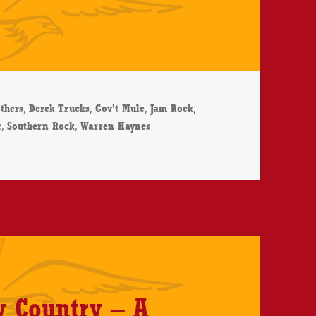
ter
,
,
,
,
thers
Derek Trucks
Gov't Mule
Jam Rock
,
,
r
Southern Rock
Warren Haynes
llion Voices Whisper – CD-Review
ty Country – A