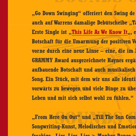
„Go Down Swinging“ offeriert den Swing de
auch auf Warrens damalige Debütscheibe „Ta
Erste Single ist „
This Life As We Know It
„, 
Botschaft für die Umarmung der positiven 
vorne durch eine neue Linse – eine, die im 
GRAMMY Award ausgezeichnete Haynes ergän
aufbauende Botschaft und auch musikalisch i
Song. Ein Stück, mit dem wir uns alle ident
vorwärts zu bewegen und viele Dinge zu üb
Leben und mit sich selbst wohl zu fühlen.“
„From Here On Out“ und „Till The Sun Come
Songwriting-Kunst, Melodisches und Emotiona
freakige „Lies, Lies, Lies > Monkey Dance >