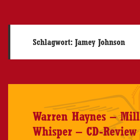
Schlagwort:
Jamey Johnson
Warren Haynes – Mill
Whisper – CD-Review