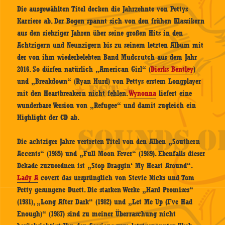
Die ausgewählten Titel decken die Jahrzehnte von Pettys
Karriere ab. Der Bogen spannt sich von den frühen Klassikern
aus den siebziger Jahren über seine großen Hits in den
Achtzigern und Neunzigern bis zu seinem letzten Album mit
der von ihm wiederbelebten Band Mudcrutch aus dem Jahr
2016. So dürfen natürlich „American Girl“ (
Dierks Bentley
)
und „Breakdown“ (Ryan Hurd) von Pettys erstem Longplayer
mit den Heartbreakern nicht fehlen.
Wynonna
liefert eine
wunderbare Version von „Refugee“ und damit zugleich ein
Highlight der CD ab.
Die achtziger Jahre vertreten Titel von den Alben „Southern
Accents“ (1985) und „Full Moon Fever“ (1989). Ebenfalls dieser
Dekade zuzuordnen ist „Stop Draggin‘ My Heart Around“.
Lady A
covert das ursprünglich von Stevie Nicks und Tom
Petty gesungene Duett. Die starken Werke „Hard Promises“
(1981), „Long After Dark“ (1982) und „Let Me Up (I’ve Had
Enough)“ (1987) sind zu meiner Überraschung nicht