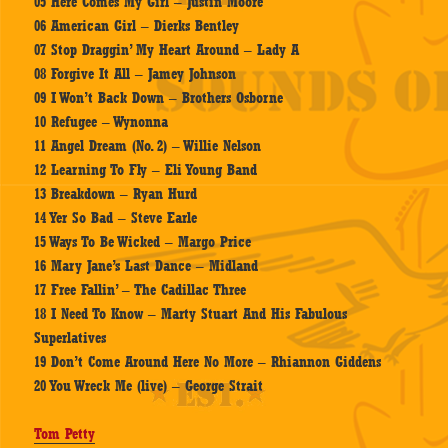
05 Here Comes My Girl – Justin Moore
06 American Girl – Dierks Bentley
07 Stop Draggin’ My Heart Around – Lady A
08 Forgive It All – Jamey Johnson
09 I Won’t Back Down – Brothers Osborne
10 Refugee – Wynonna
11 Angel Dream (No. 2) – Willie Nelson
12 Learning To Fly – Eli Young Band
13 Breakdown – Ryan Hurd
14 Yer So Bad – Steve Earle
15 Ways To Be Wicked – Margo Price
16 Mary Jane’s Last Dance – Midland
17 Free Fallin’ – The Cadillac Three
18 I Need To Know – Marty Stuart And His Fabulous
Superlatives
19 Don’t Come Around Here No More – Rhiannon Giddens
20 You Wreck Me (live) – George Strait
Tom Petty