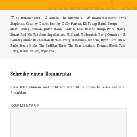
Veröffentlicht
Autor
Kategorien
Schlagwörter
,
11. Oktober 2024
admin
Allgemein
Brothers Osborne
Chris
am
,
,
,
,
,
Stapleton
Country
Dierks Bentley
Dolly Parton
Eli Young Band
George
,
,
,
,
,
,
Strait
Jamey Johnson
Justin Moore
Lady A
Luke Combs
Margo Price
Marty
,
,
,
Stuart And His Fabulous Superlatives
Midland
Mudcrutch
Petty Country – A
,
,
,
Country Music Celebration Of Tom Petty
Rhiannon Giddens
Ryan Hurd
Steve
,
,
,
,
,
Earle
Stevie Nicks
The Cadillac Three
The Heartbreakers
Thomas Rhett
Tom
,
,
Petty
Willie Nelson
Wynonna
Schreibe einen Kommentar
Deine E-Mail-Adresse wird nicht veröffentlicht.
Erforderliche Felder sind mit
*
markiert
KOMMENTAR
*