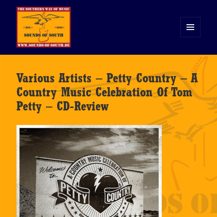
MENÜ
UND
WIDGETS
Sounds of South
Various Artists – Petty Country – A
Country Music Celebration Of Tom
Petty – CD-Review