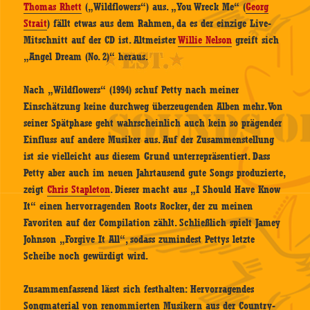
Thomas Rhett
(„Wildflowers“) aus. „You Wreck Me“ (
Georg
Strait
) fällt etwas aus dem Rahmen, da es der einzige Live-
Mitschnitt auf der CD ist. Altmeister
Willie Nelson
greift sich
„Angel Dream (No. 2)“ heraus.
Nach „Wildflowers“ (1994) schuf Petty nach meiner
Einschätzung keine durchweg überzeugenden Alben mehr. Von
seiner Spätphase geht wahrscheinlich auch kein so prägender
Einfluss auf andere Musiker aus. Auf der Zusammenstellung
ist sie vielleicht aus diesem Grund unterrepräsentiert. Dass
Petty aber auch im neuen Jahrtausend gute Songs produzierte,
zeigt
Chris Stapleton
. Dieser macht aus „I Should Have Know
It“ einen hervorragenden Roots Rocker, der zu meinen
Favoriten auf der Compilation zählt. Schließlich spielt Jamey
Johnson „Forgive It All“, sodass zumindest Pettys letzte
Scheibe noch gewürdigt wird.
Zusammenfassend lässt sich festhalten: Hervorragendes
Songmaterial von renommierten Musikern aus der Country-