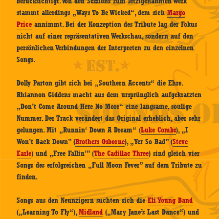
berücksichtigt. Von den Sessions zum letztgenannten Werk
stammt allerdings „Ways To Be Wicked“, dem sich
Margo
Price
annimmt. Bei der Konzeption des Tribute lag der Fokus
nicht auf einer repräsentativen Werkschau, sondern auf den
persönlichen Verbindungen der Interpreten zu den einzelnen
Songs.
Dolly Parton gibt sich bei „Southern Accents“ die Ehre.
Rhiannon Giddens macht aus dem ursprünglich aufgekratzten
„Don’t Come Around Here No More“ eine langsame, soulige
Nummer. Der Track verändert das Original erheblich, aber sehr
gelungen. Mit „Runnin‘ Down A Dream“ (
Luke Combs
), „I
Won’t Back Down” (
Brothers Osborne
), „Yer So Bad” (
Steve
Earle
) und „Free Fallin’” (
The Cadillac Three
) sind gleich vier
Songs des erfolgreichen „Full Moon Fever” auf dem Tribute zu
finden.
Songs aus den Neunzigern suchten sich die
Eli Young Band
(„Learning To Fly“),
Midland
(„Mary Jane’s Last Dance“) und