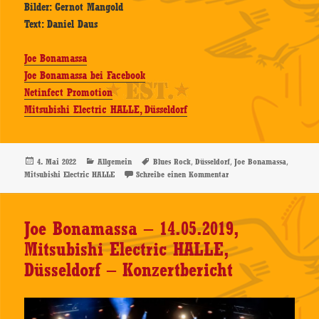
Bilder: Gernot Mangold
Text: Daniel Daus
Joe Bonamassa
Joe Bonamassa bei Facebook
Netinfect Promotion
Mitsubishi Electric HALLE, Düsseldorf
Veröffentlicht
Kategorien
Schlagwörter
,
,
,
4. Mai 2022
Allgemein
Blues Rock
Düsseldorf
Joe Bonamassa
am
zu Joe Bonamassa – 03.05.
Mitsubishi Electric HALLE
Schreibe einen Kommentar
Joe Bonamassa – 14.05.2019,
Mitsubishi Electric HALLE,
Düsseldorf – Konzertbericht