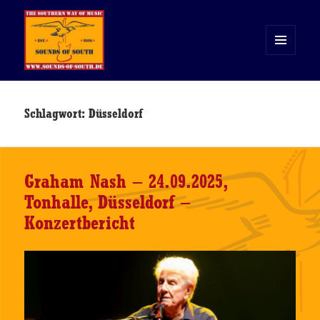
MENÜ
UND
WIDGETS
Sounds of South
Schlagwort:
Düsseldorf
Graham Nash – 24.09.2025,
Tonhalle, Düsseldorf –
Konzertbericht