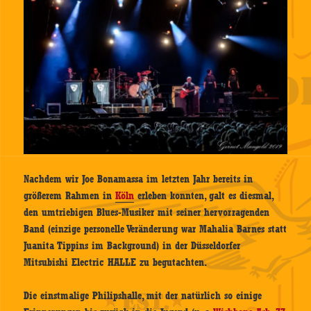
Nachdem wir Joe Bonamassa im letzten Jahr bereits in
größerem Rahmen in
Köln
erleben konnten, galt es diesmal,
den umtriebigen Blues-Musiker mit seiner hervorragenden
Band (einzige personelle Veränderung war Mahalia Barnes statt
Juanita Tippins im Background) in der Düsseldorfer
Mitsubishi Electric HALLE zu begutachten.
Die einstmalige Philipshalle, mit der natürlich so einige