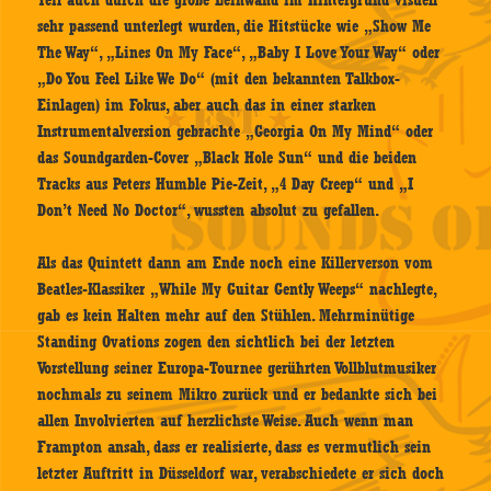
Teil auch durch die große Leinwand im Hintergrund visuell
sehr passend unterlegt wurden, die Hitstücke wie „Show Me
The Way“, „Lines On My Face“, „Baby I Love Your Way“ oder
„Do You Feel Like We Do“ (mit den bekannten Talkbox-
Einlagen) im Fokus, aber auch das in einer starken
Instrumentalversion gebrachte „Georgia On My Mind“ oder
das Soundgarden-Cover „Black Hole Sun“ und die beiden
Tracks aus Peters Humble Pie-Zeit, „4 Day Creep“ und „I
Don’t Need No Doctor“, wussten absolut zu gefallen.
Als das Quintett dann am Ende noch eine Killerverson vom
Beatles-Klassiker „While My Guitar Gently Weeps“ nachlegte,
gab es kein Halten mehr auf den Stühlen. Mehrminütige
Standing Ovations zogen den sichtlich bei der letzten
Vorstellung seiner Europa-Tournee gerührten Vollblutmusiker
nochmals zu seinem Mikro zurück und er bedankte sich bei
allen Involvierten auf herzlichste Weise. Auch wenn man
Frampton ansah, dass er realisierte, dass es vermutlich sein
letzter Auftritt in Düsseldorf war, verabschiedete er sich doch