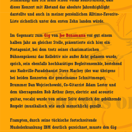
Stimmung) und ich muss schon vorab konstituieren, dass
dieses Konzert mit Abstand das absolute Jahreshighlight
darstellte und auch in meiner persönlichen Alltime-Favorite-
Liste sicherlich unter den ersten Zehn landen würde.
Im Gegensatz zum
Gig
von
Joe Bonamassa
vor gut einem
halben Jahr an gleicher Stelle, präsentierte sich hier ein
Protagonist, bei dem trotz seiner charismatischen
Bühnenpräsenz das Kollektiv nie außer Acht gelassen wurde,
sprich, sein ebenfalls hochkarätiges Begleitensemble, bestehend
aus Nashville-Paradebassist Steve Mackey (der war übrigens
bei beiden Konzerten die gemeinsame Schnittmenge),
Drummer Dan Wojciechowski, Co-Gitarrist Adam Lester und
dem überragenden Rob Arthur (keys, electric and acoustic
guitar, vocals) wurde von seiner Seite deutlich der gebührende
Respekt (musikalisch wie auch menschlich) gezollt.
Frampton, durch seine tückische fortschreitende
Muskelerkrankung IBM deutlich gezeichnet, musste den Gig