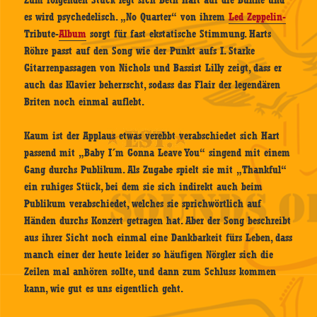
Zum folgenden Stück legt sich Beth Hart auf die Bühne und
es wird psychedelisch. „No Quarter“ von ihrem
Led Zeppelin-
Tribute-
Album
sorgt für fast ekstatische Stimmung. Harts
Röhre passt auf den Song wie der Punkt aufs I. Starke
Gitarrenpassagen von Nichols und Bassist Lilly zeigt, dass er
auch das Klavier beherrscht, sodass das Flair der legendären
Briten noch einmal auflebt.
Kaum ist der Applaus etwas verebbt verabschiedet sich Hart
passend mit „Baby I´m Gonna Leave You“ singend mit einem
Gang durchs Publikum. Als Zugabe spielt sie mit „Thankful“
ein ruhiges Stück, bei dem sie sich indirekt auch beim
Publikum verabschiedet, welches sie sprichwörtlich auf
Händen durchs Konzert getragen hat. Aber der Song beschreibt
aus ihrer Sicht noch einmal eine Dankbarkeit fürs Leben, dass
manch einer der heute leider so häufigen Nörgler sich die
Zeilen mal anhören sollte, und dann zum Schluss kommen
kann, wie gut es uns eigentlich geht.