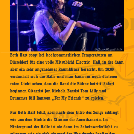
Beth Hart sorgt bei hochsommerlichen Temperaturen un
Düsseldorf für eine volle Mitsubishi Electric Hall, in der dann
aber ein sehr angenehmes Raumklima herrscht. Um 20:00
verdunkelt sich die Halle und man kann im noch düsteren
roten Licht sehen, dass die Band die Bühne betritt. Sofort
beginnen Gitarrist Jon Nichols, Bassist Tom Lilly und
Drummer Bill Ransom „For My Friends“ zu spielen.
Nur Beth Hart fehlt, aber nach dem Intro des Songs erklingt
wie aus dem Nichts die Stimme der Amerikanerin. Im
Hintergrund der Halle ist sie dann im Scheinwerferlicht zu