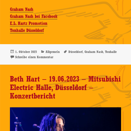
Graham Nash
Graham Nash bei Facebook
E.L. Hartz Promotion
Tonhalle Düsseldorf
Veröffentlicht
Kategorien
Schlagwörter
,
,
1. Oktober 2025
Allgemein
Düsseldorf
Graham Nash
Tonhalle
am
zu Graham Nash – 24.09.2025, Tonhalle, Düsseldorf – K
Schreibe einen Kommentar
Beth Hart – 19.06.2023 – Mitsubishi
Electric Halle, Düsseldorf –
Konzertbericht