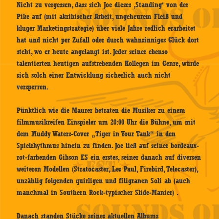
Nicht zu vergessen, dass sich Joe dieses ‚Standing‘ von der
Pike auf (mit akribischer Arbeit, ungeheurem Fleiß und
kluger Marketingstrategie) über viele Jahre redlich erarbeitet
hat und nicht per Zufall oder durch wahnsinniges Glück dort
steht, wo er heute angelangt ist. Jeder seiner ebenso
talentierten heutigen aufstrebenden Kollegen im Genre, würde
sich solch einer Entwicklung sicherlich auch nicht
versperren.
Pünktlich wie die Maurer betraten die Musiker zu einem
filmmusikreifen Einspieler um 20:00 Uhr die Bühne, um mit
dem Muddy Waters-Cover „Tiger in Your Tank“ in den
Spielrhythmus hinein zu finden. Joe ließ auf seiner bordeaux-
rot-farbenden Gibson ES ein erstes, seiner danach auf diversen
weiteren Modellen (Stratocaster, Les Paul, Firebird, Telecaster),
unzählig folgenden quirligen und filigranen Soli ab (auch
manchmal in Southern Rock-typischer Slide-Manier) .
Danach standen Stücke seines aktuellen Albums