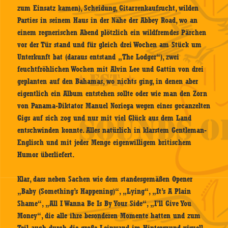
zum Einsatz kamen), Scheidung, Gitarrenkaufsucht, wilden
Parties in seinem Haus in der Nähe der Abbey Road, wo an
einem regnerischen Abend plötzlich ein wildfremdes Pärchen
vor der Tür stand und für gleich drei Wochen am Stück um
Unterkunft bat (daraus entstand „The Lodger“), zwei
feuchtfröhlichen Wochen mit Alvin Lee und Gattin von drei
geplanten auf den Bahamas, wo nichts ging, in denen aber
eigentlich ein Album entstehen sollte oder wie man den Zorn
von Panama-Diktator Manuel Noriega wegen eines gecanzelten
Gigs auf sich zog und nur mit viel Glück aus dem Land
entschwinden konnte. Alles natürlich in klarstem Gentleman-
Englisch und mit jeder Menge eigenwilligem britischem
Humor überliefert.
Klar, dass neben Sachen wie dem standesgemäßen Opener
„Baby (Something’s Happening)“, „Lying“, „It’s A Plain
Shame“, „All I Wanna Be Is By Your Side“, „I’ll Give You
Money“, die alle ihre besonderen Momente hatten und zum