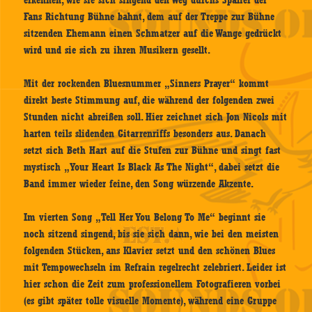
erkennen, wie sie sich singend den Weg durchs Spalier der
Fans Richtung Bühne bahnt, dem auf der Treppe zur Bühne
sitzenden Ehemann einen Schmatzer auf die Wange gedrückt
wird und sie sich zu ihren Musikern gesellt.
Mit der rockenden Bluesnummer „Sinners Prayer“ kommt
direkt beste Stimmung auf, die während der folgenden zwei
Stunden nicht abreißen soll. Hier zeichnet sich Jon Nicols mit
harten teils slidenden Gitarrenriffs besonders aus. Danach
setzt sich Beth Hart auf die Stufen zur Bühne und singt fast
mystisch „Your Heart Is Black As The Night“, dabei setzt die
Band immer wieder feine, den Song würzende Akzente.
Im vierten Song „Tell Her You Belong To Me“ beginnt sie
noch sitzend singend, bis sie sich dann, wie bei den meisten
folgenden Stücken, ans Klavier setzt und den schönen Blues
mit Tempowechseln im Refrain regelrecht zelebriert. Leider ist
hier schon die Zeit zum professionellem Fotografieren vorbei
(es gibt später tolle visuelle Momente), während eine Gruppe