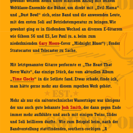
gewohnt weißem Hemd unter schickem Anzug mit seinem
Weltklasse-Ensemble die Bühne, um direkt mit „Evil Mama“
und „Dust Bowl“ sich, seine Band und die anwesenden Leute,
mit den ersten Soli auf Betriebstemperatur zu bringen. Wie
gewohnt ging es in fließendem Wechsel an diversen E-Gitarren
wie Gibson SG und ES, Les Paul (u. a. beim zum
niederknienden
Gary Moore
-Cover „Midnight Blues“) , Fender
Stratocaster und Telecaster zu Sache.
Mit letztgenannter Gitarre performte er „The Heart That
Never Waits“, das einzige Stück, das vom aktuellen Album
„
Time Clocks
“ in die Setliste fand. Etwas schade, finde ich,
man hätte gerne mehr aus diesem superben Werk gehört.
Mehr als nur ein saitentechnischer Wasserträger war übrigens
der uns auch gute bekannte
Josh Smith
, der dann gegen Ende
immer mehr aufblühte und auch mit einigen Twins, Slides
und Soli brillieren durfte. Wie zum Beispiel beim, nach der
Bandvorstellung stattfindenden, southern-rockigen „A