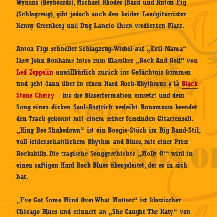
Wynans (Keyboards), Michael Rhodes (Bass) und Anton Fig
(Schlagzeug), gibt jedoch auch den beiden Leadgitarristen
Kenny Greenberg und Dug Lancio ihren verdienten Platz.
Anton Figs schneller Schlagzeug-Wirbel auf „Evil Mama“
lässt John Bonhams Intro zum Klassiker „Rock And Roll“ von
Led Zeppelin
unwillkürlich zurück ins Gedächtnis kommen
und geht dann über in einen Hard Rock-Rhythmus a là
Black
Stone Cherry
– bis die Bläserformation einsetzt und dem
Song einen dicken Soul-Anstrich verleiht. Bonamassa beendet
den Track gekonnt mit einem seiner fesselnden Gitarrensoli.
„King Bee Shakedown“ ist ein Boogie-Stück im Big Band-Stil,
voll leidenschaftlichem Rhythm and Blues, mit einer Prise
Rockabilly. Die tragische Songgeschichte „Molly O‘“ wird in
einen saftigen Hard Rock Blues übergeleitet, der es in sich
hat.
„I’ve Got Some Mind Over What Matters“ ist klassischer
Chicago Blues und erinnert an „She Caught The Katy“ von