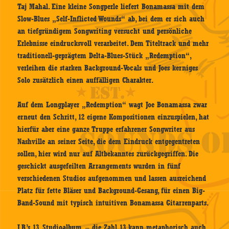
Taj Mahal. Eine kleine Songperle liefert Bonamassa mit dem
Slow-Blues „Self-Inflicted Wounds“ ab, bei dem er sich auch
an tiefgründigem Songwriting versucht und persönliche
Erlebnisse eindrucksvoll verarbeitet. Dem Titeltrack und mehr
traditionell-geprägtem Delta-Blues-Stück „Redemption“,
verleihen die starken Background-Vocals und Joes kerniges
Solo zusätzlich einen auffälligen Charakter.
Auf dem Longplayer „Redemption“ wagt Joe Bonamassa zwar
erneut den Schritt, 12 eigene Kompositionen einzuspielen, hat
hierfür aber eine ganze Truppe erfahrener Songwriter aus
Nashville an seiner Seite, die dem Eindruck entgegentreten
sollen, hier wird nur auf Altbekanntes zurückgegriffen. Die
geschickt ausgefeilten Arrangements wurden in fünf
verschiedenen Studios aufgenommen und lassen ausreichend
Platz für fette Bläser und Background-Gesang, für einen Big-
Band-Sound mit typisch intuitiven Bonamassa Gitarrenparts.
J.B.’s 13. Studioalbum, – die Zahl 13 kann metaphorisch auch