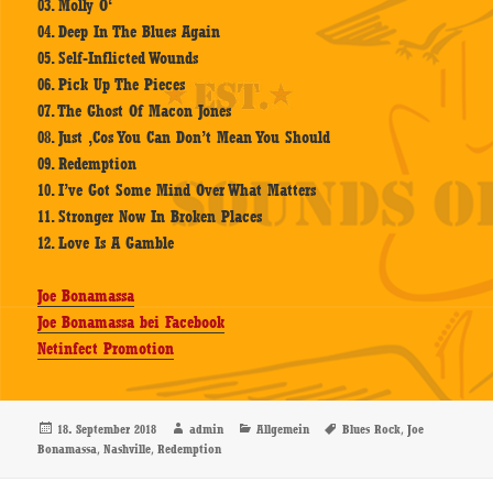
03. Molly O‘
04. Deep In The Blues Again
05. Self-Inflicted Wounds
06. Pick Up The Pieces
07. The Ghost Of Macon Jones
08. Just ‚Cos You Can Don’t Mean You Should
09. Redemption
10. I’ve Got Some Mind Over What Matters
11. Stronger Now In Broken Places
12. Love Is A Gamble
Joe Bonamassa
Joe Bonamassa bei Facebook
Netinfect Promotion
Veröffentlicht
Autor
Kategorien
Schlagwörter
,
18. September 2018
admin
Allgemein
Blues Rock
Joe
am
,
,
Bonamassa
Nashville
Redemption