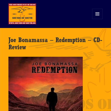
MENÜ
UND
WIDGETS
Sounds of South
Joe Bonamassa – Redemption – CD-
Review