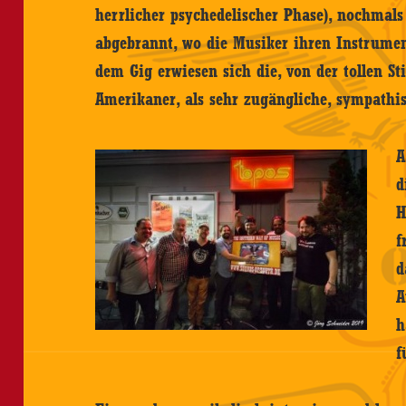
herrlicher psychedelischer Phase), nochmals
abgebrannt, wo die Musiker ihren Instrumen
dem Gig erwiesen sich die, von der tollen 
Amerikaner, als sehr zugängliche, sympathi
A
d
H
f
d
A
h
f