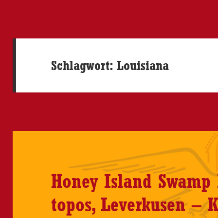
Schlagwort:
Louisiana
Honey Island Swamp B
topos, Leverkusen – K