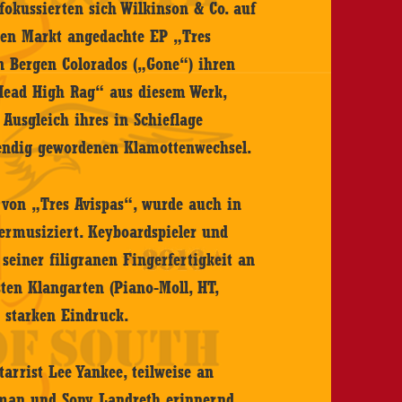
okussierten sich Wilkinson & Co. auf
chen Markt angedachte EP „Tres
n Bergen Colorados („Gone“) ihren
Head High Rag“ aus diesem Werk,
Ausgleich ihres in Schieflage
endig gewordenen Klamottenwechsel.
von „Tres Avispas“, wurde auch in
termusiziert. Keyboardspieler und
 seiner filigranen Fingerfertigkeit an
sten Klangarten (Piano-Moll, HT,
s starken Eindruck.
arrist Lee Yankee, teilweise an
man und Sony Landreth erinnernd,