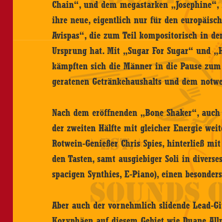
Chain“, und dem megastarken „Josephine“, f
ihre neue, eigentlich nur für den europäis
Avispas“, die zum Teil kompositorisch in de
Ursprung hat. Mit „Sugar For Sugar“ und „
kämpften sich die Männer in die Pause zum 
geratenen Getränkehaushalts und dem notw
Nach dem eröffnenden „Bone Shaker“, auch 
der zweiten Hälfte mit gleicher Energie wei
Rotwein-Genießer Chris Spies, hinterließ mit
den Tasten, samt ausgiebiger Soli in diverse
spacigen Synthies, E-Piano), einen besonder
Aber auch der vornehmlich slidende Lead-Git
Koryphäen auf diesem Gebiet wie Duane All