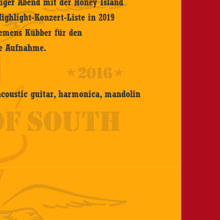
niger Abend mit der Honey Island
ighlight-Konzert-Liste in 2019
lemens Kübber für den
he Aufnahme.
 acoustic guitar, harmonica, mandolin
s