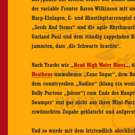
der variable Fronter Aaron Wilkinson mit 
Harp-Einlagen, E- und Akustikgitarrenspiel 
„Seeds And Stems“ und die agile Rhythmus
Garland Paul und dem ständig zappelnden Ba
jammten, dass ‚die Schwarte krachte‘.
Nach Tracks wie „
Head High Water Blues
„, d
Heathens
-umwobenen „Cane Sugar“, dem Rob
dem countryesken „Nadine“ (klang ein weni
Dolly Partons „Jolene“) zum Ende des Hauptt
Swamper‘ erst gar nicht aus ihrer Mini-Parz
erwünschten Zugabe geklatscht und aufgeru
Und so wurde mit dem letztendlich abschlie