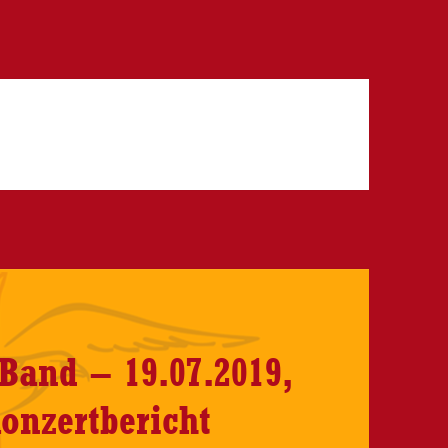
and – 19.07.2019,
onzertbericht