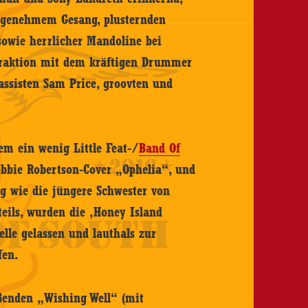
angenehmem Gesang, plusternden
sowie herrlicher Mandoline bei
fraktion mit dem kräftigen Drummer
ssisten Sam Price, groovten und
em ein wenig Little Feat-/
Band Of
bie Robertson-Cover „Ophelia“, und
g wie die jüngere Schwester von
eils, wurden die ‚Honey Island
elle gelassen und lauthals zur
fen.
ßenden „Wishing Well“ (mit