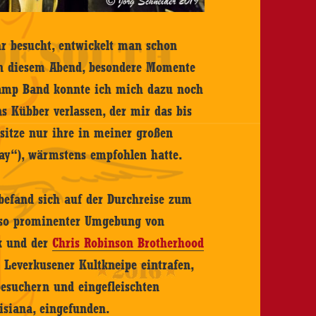
hr besucht, entwickelt man schon
 an diesem Abend, besondere Momente
wamp Band konnte ich mich dazu noch
s Kübber verlassen, der mir das bis
sitze nur ihre in meiner großen
y“), wärmstens empfohlen hatte.
befand sich auf der Durchreise zum
in so prominenter Umgebung von
ck und der
Chris Robinson Brotherhood
n Leverkusener Kultkneipe eintrafen,
esuchern und eingefleischten
isiana, eingefunden.