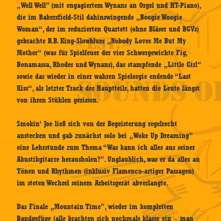
„Well Well” (mit engagiertem Wynans an Orgel und HT-Piano),
die im Bakersfield-Stil dahinswingende „Boogie Woogie
Woman“, der im reduzierten Quartett (ohne Bläser und BGVs)
gebrachte B.B. King-Slowblues „Nobody Loves Me But My
Mother“ (was für Spielfeuer der vier Schwergewichte Fig,
Bonamassa, Rhodes und Wynans), das stampfende „Little Girl“
sowie das wieder in einer wahren Spielorgie endende “Last
Kiss“, als letzter Track des Hauptteils, hatten die Leute längst
von ihren Stühlen gerissen.
Smokin‘ Joe ließ sich von der Begeisterung regelrecht
anstecken und gab zunächst solo bei „Woke Up Dreaming”
eine Lehrstunde zum Thema “Was kann ich alles aus seiner
Akustikgitarre herausholen?”. Unglaublich, was er da alles an
Tönen und Rhythmen (inklusiv Flamenco-artiger Passagen)
im steten Wechsel seinem Arbeitsgerät abverlangte.
Das Finale „Mountain Time”, wieder im kompletten
Bandgefüge (alle brachten sich nochmals klasse ein – man