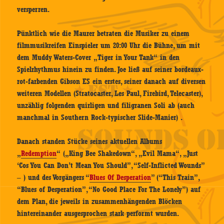
versperren.
Pünktlich wie die Maurer betraten die Musiker zu einem
filmmusikreifen Einspieler um 20:00 Uhr die Bühne, um mit
dem Muddy Waters-Cover „Tiger in Your Tank“ in den
Spielrhythmus hinein zu finden. Joe ließ auf seiner bordeaux-
rot-farbenden Gibson ES ein erstes, seiner danach auf diversen
weiteren Modellen (Stratocaster, Les Paul, Firebird, Telecaster),
unzählig folgenden quirligen und filigranen Soli ab (auch
manchmal in Southern Rock-typischer Slide-Manier) .
Danach standen Stücke seines aktuellen Albums
„
Redemption
“ („King Bee Shakedown“, „Evil Mama“, „Just
‘Cos You Can Don’t Mean You Should”, “Self-Inflicted Wounds”
– ) und des Vorgängers “
Blues Of Desperation
” (“This Train”,
“Blues of Desperation”, “No Good Place For The Lonely”) auf
dem Plan, die jeweils in zusammenhängenden Blöcken
hintereinander ausgesprochen stark performt wurden.