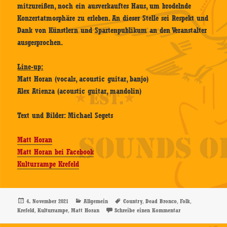
mitzureißen, noch ein ausverkauftes Haus, um brodelnde
Konzertatmosphäre zu erleben. An dieser Stelle sei Respekt und
Dank von Künstlern und Spartenpublikum an den Veranstalter
ausgesprochen.
Line-up:
Matt Horan (vocals, acoustic guitar, banjo)
Alex Atienza (acoustic guitar, mandolin)
Text und Bilder: Michael Segets
Matt Horan
Matt Horan bei Facebook
Kulturrampe Krefeld
Veröffentlicht
Kategorien
Schlagwörter
,
,
,
4. November 2021
Allgemein
Country
Dead Bronco
Folk
am
,
,
zu Matt Horan – 02
Krefeld
Kulturrampe
Matt Horan
Schreibe einen Kommentar