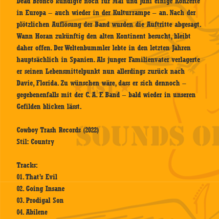
Dead Bronco kündigte noch für Mai und Juni einige Konzerte
in Europa – auch wieder in der Kulturrampe – an. Nach der
plötzlichen Auflösung der Band wurden die Auftritte abgesagt.
Wann Horan zukünftig den alten Kontinent besucht, bleibt
daher offen. Der Weltenbummler lebte in den letzten Jahren
hauptsächlich in Spanien. Als junger Familienvater verlagerte
er seinen Lebensmittelpunkt nun allerdings zurück nach
Davie, Florida. Zu wünschen wäre, dass er sich dennoch –
gegebenenfalls mit der C. A. F. Band – bald wieder in unseren
Gefilden blicken lässt.
Cowboy Trash Records (2022)
Stil: Country
Tracks:
01. That’s Evil
02. Going Insane
03. Prodigal Son
04. Abilene