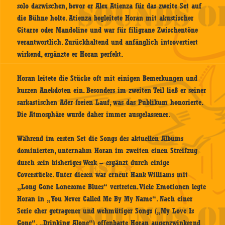
solo dazwischen, bevor er Alex Atienza für das zweite Set auf
die Bühne holte. Atienza begleitete Horan mit akustischer
Gitarre oder Mandoline und war für filigrane Zwischentöne
verantwortlich. Zurückhaltend und anfänglich introvertiert
wirkend, ergänzte er Horan perfekt.
Horan leitete die Stücke oft mit einigen Bemerkungen und
kurzen Anekdoten ein. Besonders im zweiten Teil ließ er seiner
sarkastischen Ader freien Lauf, was das Publikum honorierte.
Die Atmosphäre wurde daher immer ausgelassener.
Während im ersten Set die Songs des aktuellen Albums
dominierten, unternahm Horan im zweiten einen Streifzug
durch sein bisheriges Werk – ergänzt durch einige
Coverstücke. Unter diesen war erneut Hank Williams mit
„Long Gone Lonesome Blues“ vertreten. Viele Emotionen legte
Horan in „You Never Called Me By My Name“. Nach einer
Serie eher getragener und wehmütiger Songs („My Love Is
Gone“, „Drinking Alone“) offenbarte Horan augenzwinkernd