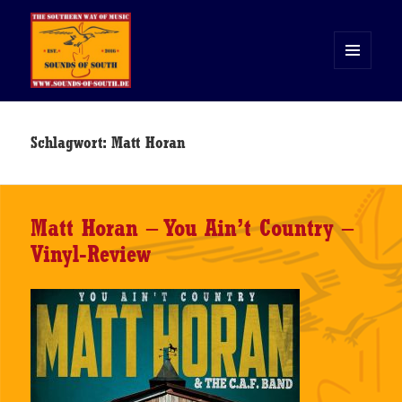
MENÜ
UND
WIDGETS
Sounds of South
Schlagwort:
Matt Horan
Matt Horan – You Ain’t Country –
Vinyl-Review