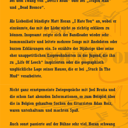
bei dem Twang von „Devil’s Road“ oder bei „Stupid Man“
und „Dead Bronco“.
Als Liebeslied kündigte Matt Horan „I Hate You“ an, wobei er
einräumte, das mit der Liebe nicht so richtig erklären zu
können. Insgesamt zeigte sich der Bandleader wieder sehr
kommunikativ und leitete mehrere Songs mit Anekdoten oder
kurzen Erklärungen ein. So erzählte der 36jährige über seine
eher unappetitlichen Essgewohnheiten in der Jugend, die ihn
zu „Life Of Leech“ inspirierten oder die geographisch
unglückliche Lage seines Hauses, die er bei „Stuck In The
Mud“ verarbeitete.
Nicht ganz ernstgemeinte Zwiegespräche mit Joel Bruña und
die schon fast absurden Informationen, so zum Beispiel über
die in Belgien gekauften Socken des Gitarristen Adan Roiz,
waren unterhaltsam und machten Spaß.
Auch sonst passierte auf der Bühne sehr viel. Horan schwang