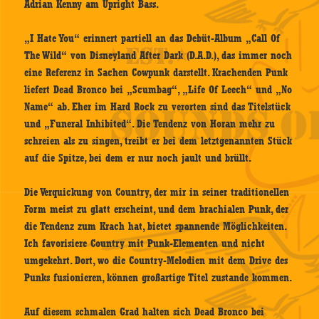
Adrian Kenny am Upright Bass.
„I Hate You“ erinnert partiell an das Debüt-Album „Call Of
The Wild“ von Disneyland After Dark (D.A.D.), das immer noch
eine Referenz in Sachen Cowpunk darstellt. Krachenden Punk
liefert Dead Bronco bei „Scumbag“, „Life Of Leech“ und „No
Name“ ab. Eher im Hard Rock zu verorten sind das Titelstück
und „Funeral Inhibited“. Die Tendenz von Horan mehr zu
schreien als zu singen, treibt er bei dem letztgenannten Stück
auf die Spitze, bei dem er nur noch jault und brüllt.
Die Verquickung von Country, der mir in seiner traditionellen
Form meist zu glatt erscheint, und dem brachialen Punk, der
die Tendenz zum Krach hat, bietet spannende Möglichkeiten.
Ich favorisiere Country mit Punk-Elementen und nicht
umgekehrt. Dort, wo die Country-Melodien mit dem Drive des
Punks fusionieren, können großartige Titel zustande kommen.
Auf diesem schmalen Grad halten sich Dead Bronco bei