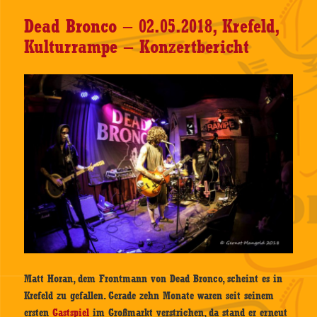
Dead Bronco – 02.05.2018, Krefeld,
Kulturrampe – Konzertbericht
Matt Horan, dem Frontmann von Dead Bronco, scheint es in
Krefeld zu gefallen. Gerade zehn Monate waren seit seinem
ersten
Gastspiel
im Großmarkt verstrichen, da stand er erneut