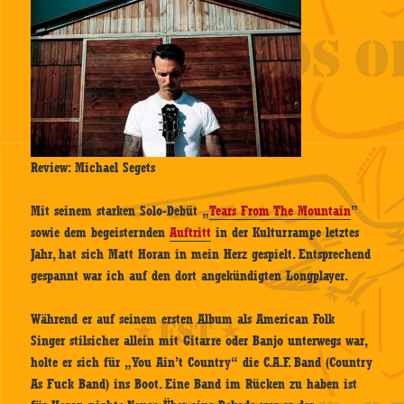
Review: Michael Segets
Mit seinem starken Solo-Debüt „
Tears From The Mountain
”
sowie dem begeisternden
Auftritt
in der Kulturrampe letztes
Jahr, hat sich Matt Horan in mein Herz gespielt. Entsprechend
gespannt war ich auf den dort angekündigten Longplayer.
Während er auf seinem ersten Album als American Folk
Singer stilsicher allein mit Gitarre oder Banjo unterwegs war,
holte er sich für „You Ain’t Country“ die C.A.F. Band (Country
As Fuck Band) ins Boot. Eine Band im Rücken zu haben ist