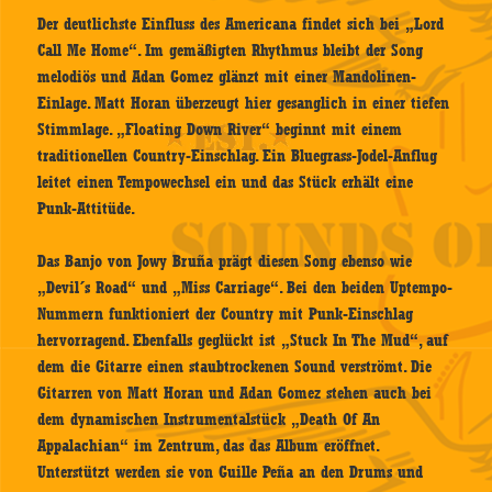
Der deutlichste Einfluss des Americana findet sich bei „Lord
Call Me Home“. Im gemäßigten Rhythmus bleibt der Song
melodiös und Adan Gomez glänzt mit einer Mandolinen-
Einlage. Matt Horan überzeugt hier gesanglich in einer tiefen
Stimmlage. „Floating Down River“ beginnt mit einem
traditionellen Country-Einschlag. Ein Bluegrass-Jodel-Anflug
leitet einen Tempowechsel ein und das Stück erhält eine
Punk-Attitüde.
Das Banjo von Jowy Bruña prägt diesen Song ebenso wie
„Devil´s Road“ und „Miss Carriage“. Bei den beiden Uptempo-
Nummern funktioniert der Country mit Punk-Einschlag
hervorragend. Ebenfalls geglückt ist „Stuck In The Mud“, auf
dem die Gitarre einen staubtrockenen Sound verströmt. Die
Gitarren von Matt Horan und Adan Gomez stehen auch bei
dem dynamischen Instrumentalstück „Death Of An
Appalachian“ im Zentrum, das das Album eröffnet.
Unterstützt werden sie von Guille Peña an den Drums und