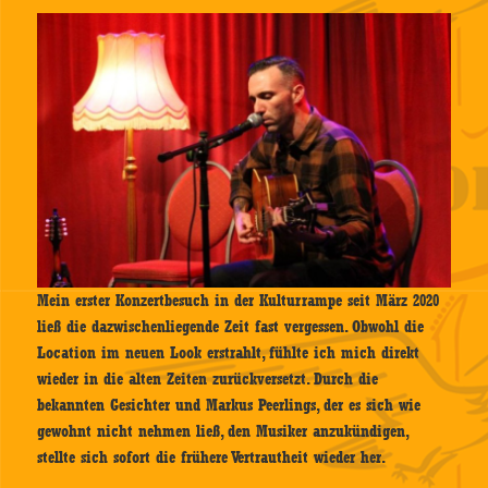
Mein erster Konzertbesuch in der Kulturrampe seit März 2020
ließ die dazwischenliegende Zeit fast vergessen. Obwohl die
Location im neuen Look erstrahlt, fühlte ich mich direkt
wieder in die alten Zeiten zurückversetzt. Durch die
bekannten Gesichter und Markus Peerlings, der es sich wie
gewohnt nicht nehmen ließ, den Musiker anzukündigen,
stellte sich sofort die frühere Vertrautheit wieder her.