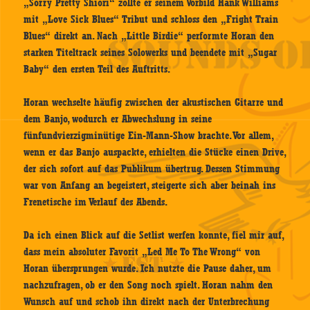
„Sorry Pretty Shiori“ zollte er seinem Vorbild Hank Williams
mit „Love Sick Blues“ Tribut und schloss den „Fright Train
Blues“ direkt an. Nach „Little Birdie“ performte Horan den
starken Titeltrack seines Solowerks und beendete mit „Sugar
Baby“ den ersten Teil des Auftritts.
Horan wechselte häufig zwischen der akustischen Gitarre und
dem Banjo, wodurch er Abwechslung in seine
fünfundvierzigminütige Ein-Mann-Show brachte. Vor allem,
wenn er das Banjo auspackte, erhielten die Stücke einen Drive,
der sich sofort auf das Publikum übertrug. Dessen Stimmung
war von Anfang an begeistert, steigerte sich aber beinah ins
Frenetische im Verlauf des Abends.
Da ich einen Blick auf die Setlist werfen konnte, fiel mir auf,
dass mein absoluter Favorit „Led Me To The Wrong“ von
Horan übersprungen wurde. Ich nutzte die Pause daher, um
nachzufragen, ob er den Song noch spielt. Horan nahm den
Wunsch auf und schob ihn direkt nach der Unterbrechung