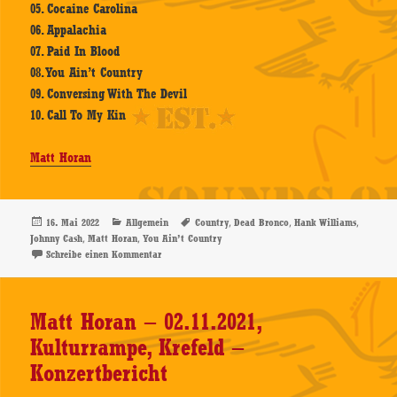
05. Cocaine Carolina
06. Appalachia
07. Paid In Blood
08. You Ain’t Country
09. Conversing With The Devil
10. Call To My Kin
Matt Horan
Veröffentlicht
Kategorien
Schlagwörter
,
,
,
16. Mai 2022
Allgemein
Country
Dead Bronco
Hank Williams
am
,
,
Johnny Cash
Matt Horan
You Ain’t Country
zu Matt Horan – You Ain’t Country – Vinyl-Review
Schreibe einen Kommentar
Matt Horan – 02.11.2021,
Kulturrampe, Krefeld –
Konzertbericht