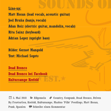
Line-up:
Matt Horan (lead vocals, acoustic guitar)
Joel Bruña (banjo, vocals)
Adan Roiz (electric guitar, mandolin, vocals)
Rita Sainz (keyboard)
Adrian Lopez (upright bass)
Bilder: Gernot Mangold
Text: Michael Segets
Dead Bronco
Dead Bronco bei Facebook
Kulturrampe Krefeld
Veröffentlicht
Kategorien
Schlagwörter
,
,
,
3. Mai 2018
Allgemein
Country
Cowpunk
Dead Bronco
Driven
am
,
,
,
,
,
By Frustration
Krefeld
Kulturrampe
Markus 'Pille' Peerlings
Matt Horan
,
zu Dead Bronco – 02.05.2018, Krefeld
Punk
Spanien
Schreibe einen Kommentar