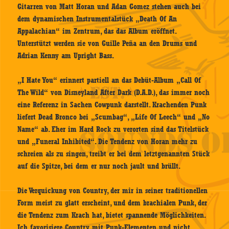
Gitarren von Matt Horan und Adan Gomez stehen auch bei
dem dynamischen Instrumentalstück „Death Of An
Appalachian“ im Zentrum, das das Album eröffnet.
Unterstützt werden sie von Guille Peña an den Drums und
Adrian Kenny am Upright Bass.
„I Hate You“ erinnert partiell an das Debüt-Album „Call Of
The Wild“ von Disneyland After Dark (D.A.D.), das immer noch
eine Referenz in Sachen Cowpunk darstellt. Krachenden Punk
liefert Dead Bronco bei „Scumbag“, „Life Of Leech“ und „No
Name“ ab. Eher im Hard Rock zu verorten sind das Titelstück
und „Funeral Inhibited“. Die Tendenz von Horan mehr zu
schreien als zu singen, treibt er bei dem letztgenannten Stück
auf die Spitze, bei dem er nur noch jault und brüllt.
Die Verquickung von Country, der mir in seiner traditionellen
Form meist zu glatt erscheint, und dem brachialen Punk, der
die Tendenz zum Krach hat, bietet spannende Möglichkeiten.
Ich favorisiere Country mit Punk-Elementen und nicht