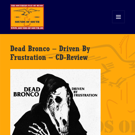
MENÜ
UND
WIDGETS
Sounds of South
Dead Bronco – Driven By
Frustration – CD-Review