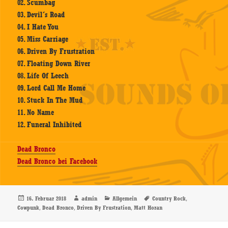
02. Scumbag
03. Devil´s Road
04. I Hate You
05. Miss Carriage
06. Driven By Frustration
07. Floating Down River
08. Life Of Leech
09. Lord Call Me Home
10. Stuck In The Mud
11. No Name
12. Funeral Inhibited
Dead Bronco
Dead Bronco bei Facebook
Veröffentlicht
Autor
Kategorien
Schlagwörter
,
16. Februar 2018
admin
Allgemein
Country Rock
am
,
,
,
Cowpunk
Dead Bronco
Driven By Frustration
Matt Horan