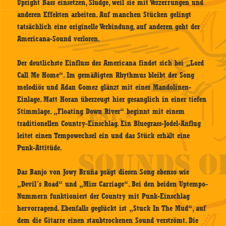
Upright Bass einsetzen, Sludge, weil sie mit Verzerrungen und
anderen Effekten arbeiten. Auf manchen Stücken gelingt
tatsächlich eine originelle Verbindung, auf anderen geht der
Americana-Sound verloren.
Der deutlichste Einfluss des Americana findet sich bei „Lord
Call Me Home“. Im gemäßigten Rhythmus bleibt der Song
melodiös und Adan Gomez glänzt mit einer Mandolinen-
Einlage. Matt Horan überzeugt hier gesanglich in einer tiefen
Stimmlage. „Floating Down River“ beginnt mit einem
traditionellen Country-Einschlag. Ein Bluegrass-Jodel-Anflug
leitet einen Tempowechsel ein und das Stück erhält eine
Punk-Attitüde.
Das Banjo von Jowy Bruña prägt diesen Song ebenso wie
„Devil´s Road“ und „Miss Carriage“. Bei den beiden Uptempo-
Nummern funktioniert der Country mit Punk-Einschlag
hervorragend. Ebenfalls geglückt ist „Stuck In The Mud“, auf
dem die Gitarre einen staubtrockenen Sound verströmt. Die