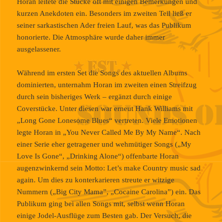
Horan leitete die Stücke oft mit einigen Bemerkungen und
kurzen Anekdoten ein. Besonders im zweiten Teil ließ er
seiner sarkastischen Ader freien Lauf, was das Publikum
honorierte. Die Atmosphäre wurde daher immer
ausgelassener.
Während im ersten Set die Songs des aktuellen Albums
dominierten, unternahm Horan im zweiten einen Streifzug
durch sein bisheriges Werk – ergänzt durch einige
Coverstücke. Unter diesen war erneut Hank Williams mit
„Long Gone Lonesome Blues“ vertreten. Viele Emotionen
legte Horan in „You Never Called Me By My Name“. Nach
einer Serie eher getragener und wehmütiger Songs („My
Love Is Gone“, „Drinking Alone“) offenbarte Horan
augenzwinkernd sein Motto: Let’s make Country music sad
again. Um dies zu konterkarieren streute er witzige
Nummern („Big City Mama”, „Cocaine Carolina”) ein. Das
Publikum ging bei allen Songs mit, selbst wenn Horan
einige Jodel-Ausflüge zum Besten gab. Der Versuch, die