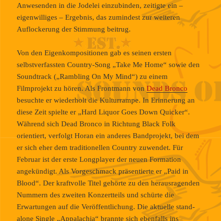
Anwesenden in die Jodelei einzubinden, zeitigte ein –
eigenwilliges – Ergebnis, das zumindest zur weiteren
Auflockerung der Stimmung beitrug.
Von den Eigenkompositionen gab es seinen ersten
selbstverfassten Country-Song „Take Me Home“ sowie den
Soundtrack („Rambling On My Mind“) zu einem
Filmprojekt zu hören. Als Frontmann von
Dead Bronco
besuchte er wiederholt die Kulturrampe. In Erinnerung an
diese Zeit spielte er „Hard Liquor Goes Down Quicker“.
Während sich Dead Bronco in Richtung Black Folk
orientiert, verfolgt Horan ein anderes Bandprojekt, bei dem
er sich eher dem traditionellen Country zuwendet. Für
Februar ist der erste Longplayer der neuen Formation
angekündigt. Als Vorgeschmack präsentierte er „Paid in
Blood“. Der kraftvolle Titel gehörte zu den herausragenden
Nummern des zweiten Konzertteils und schürte die
Erwartungen auf die Veröffentlichung. Die aktuelle stand-
alone Single „Appalachia“ brannte sich ebenfalls ins