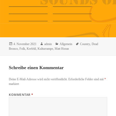
Veröffentlicht
Autor
Kategorien
Schlagwörter
,
4. November 2021
admin
Allgemein
Country
Dead
am
,
,
,
,
Bronco
Folk
Krefeld
Kulturrampe
Matt Horan
Schreibe einen Kommentar
Deine E-Mail-Adresse wird nicht veröffentlicht.
Erforderliche Felder sind mit
*
markiert
KOMMENTAR
*