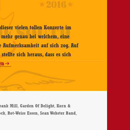
dieser vielen tollen Konzerte im
t mehr genau bei welchem, eine
ne Aufmerksamkeit auf sich zog. Auf
tellte sich heraus, dass es sich
en
er
,
,
rank Mill
Garden Of Delight
Korn &
-
,
,
,
ock
Rot-Weiss Essen
Sean Webster Band
Riverboat-Shuffle auf der MS Eureka – 17.08.2019 – Konzertbericht