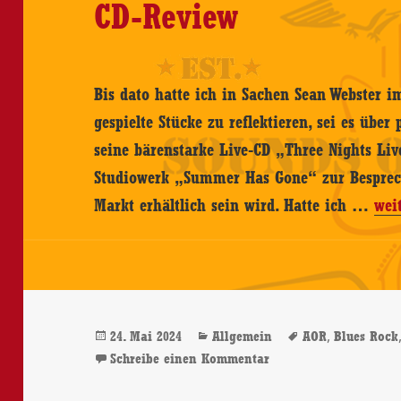
CD-Review
Bis dato hatte ich in Sachen Sean Webster i
gespielte Stücke zu reflektieren, sei es über
seine bärenstarke Live-CD „Three Nights Liv
Studiowerk „Summer Has Gone“ zur Besprec
Sea
Markt erhältlich sein wird. Hatte ich …
wei
Web
–
Su
Has
Veröffentlicht
Kategorien
Schlagwörter
,
24. Mai 2024
Allgemein
AOR
Blues Rock
Gon
am
zu Sean Webster – Su
Schreibe einen Kommentar
–
CD-