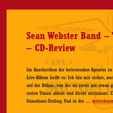
Sean Webster Band – 
– CD-Review
Im Anschreiben der betreuenden Agentur zu
Live-Album heißt es: Ich bin mir sicher, au
auf der Bühne, von der du zuvor nie etwas g
ersten Tönen abholt und direkt mitnimmt.
Sean
Gänsehaut-Feeling. Und in der …
weiterlese
Webster