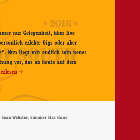
mmer nur Gelegenheit, über live
 persönlich erlebte Gigs oder aber
e“. Nun liegt mir endlich sein neues
hung vor, das ab heute auf dem
n
terlesen
ster
mmer
,
,
Sean Webster
Summer Has Gone
e
mmer Has Gone – CD-Review