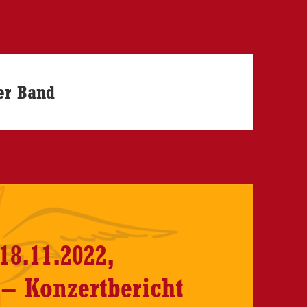
ter Band
18.11.2022,
– Konzertbericht