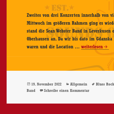
Zweites von drei Konzerten innerhalb von v
Mittwoch im größeren Rahmen ging es wieder
stand die Sean Webster Band in Leverkusen 
Oberhausen an. Da wir bis dato im Gdanska 
Sean
waren und die Location …
weiterlesen
Webster
Band
–
18.11.2022,
Veröffentlicht
Kategorien
Schlagwö
19. November 2022
Allgemein
Blues Roc
Gdanska,
am
zu Sean Webste
Band
Schreibe einen Kommentar
Oberhausen
–
Konzertbericht