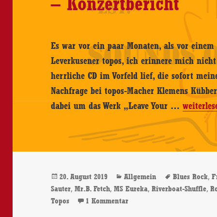
– Konzertbericht
Es war vor ein paar Monaten, als vor einem 
Leverkusener topos, ich erinnere mich nich
herrliche CD im Vorfeld lief, die sofort mei
Nachfrage bei topos-Macher Klemens Kübber s
Sean
dabei um das Werk „Leave Your …
weiterles
Webster
Band
–
39.
Veröffentlicht
Kategorien
Schlagwört
,
20. August 2019
Allgemein
Blues Rock
F
Riverboat
am
,
,
,
,
Sauter
Mr.B. Fetch
MS Eureka
Riverboat-Shuffle
R
Shuffle
zu Sean Webster Band – 39. 
Topos
1 Kommentar
auf