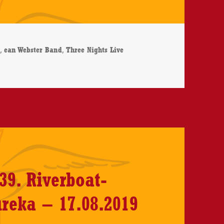
rter
,
,
k
ean Webster Band
Three Nights Live
– Three Nights Live – CD-Review
39. Riverboat-
reka – 17.08.2019