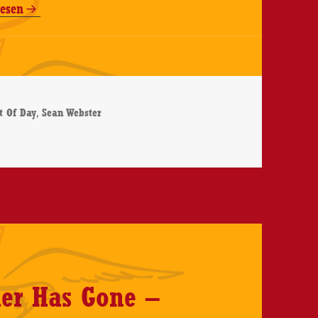
lesen
r
,
t Of Day
Sean Webster
ht Of Day – CD-Review
er Has Gone –