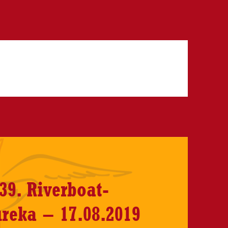
39. Riverboat-
reka – 17.08.2019