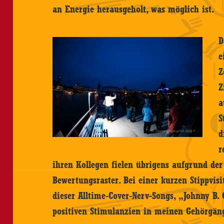
an Energie herausgeholt, was möglich ist.
D
e
Z
Z
a
S
d
r
ihren Kollegen fielen übrigens aufgrund der 
Bewertungsraster. Bei einer kurzen Stippvisi
dieser Alltime-Cover-Nerv-Songs, „Johnny B.
positiven Stimulanzien in meinen Gehörgän