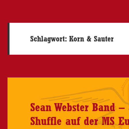
Schlagwort:
Korn & Sauter
Sean Webster Band – 
Shuffle auf der MS Eu