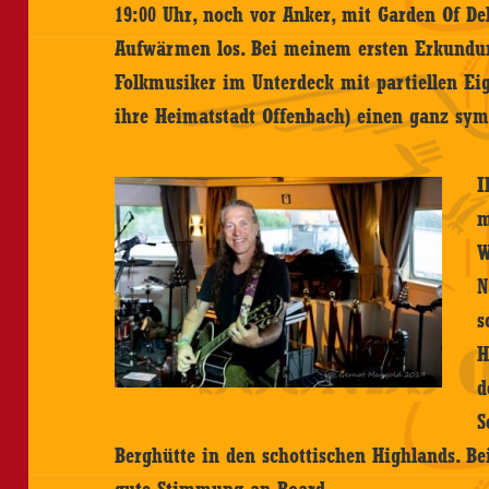
19:00 Uhr, noch vor Anker, mit Garden Of D
Aufwärmen los. Bei meinem ersten Erkundun
Folkmusiker im Unterdeck mit partiellen Eig
ihre Heimatstadt Offenbach) einen ganz sy
I
m
W
N
s
H
d
S
Berghütte in den schottischen Highlands. Be