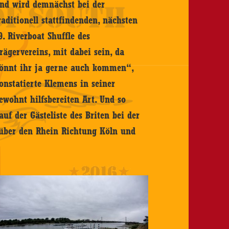
nd wird demnächst bei der
raditionell stattfindenden, nächsten
9. Riverboat Shuffle des
rägervereins, mit dabei sein, da
önnt ihr ja gerne auch kommen“,
onstatierte Klemens in seiner
ewohnt hilfsbereiten Art. Und so
f der Gästeliste des Briten bei der
 über den Rhein Richtung Köln und