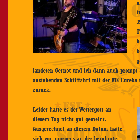
u
t
3
T
k
k
g
landeten Gernot und ich dann auch prompt au
anstehenden Schifffahrt mit der MS Eureka
zurück.
Leider hatte es der Wettergott an
diesem Tag nicht gut gemeint.
Ausgerechnet an diesem Datum hatte
sich von morgens an der berühmte