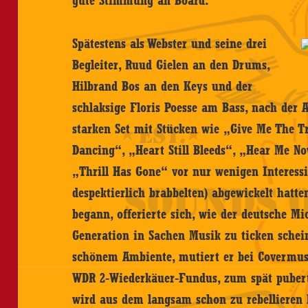
gute Stimmung an Board.
Spätestens als Webster und seine drei
Begleiter, Ruud Gielen an den Drums,
Hilbrand Bos an den Keys und der
schlaksige Floris Poesse am Bass, nach der 
starken Set mit Stücken wie „Give Me The T
Dancing“, „Heart Still Bleeds“, „Hear Me N
„Thrill Has Gone“ vor nur wenigen Interessi
despektierlich brabbelten) abgewickelt hatte
begann, offerierte sich, wie der deutsche M
Generation in Sachen Musik zu ticken schei
schönem Ambiente, mutiert er bei Covermu
WDR 2-Wiederkäuer-Fundus, zum spät puberti
wird aus dem langsam schon zu rebellieren