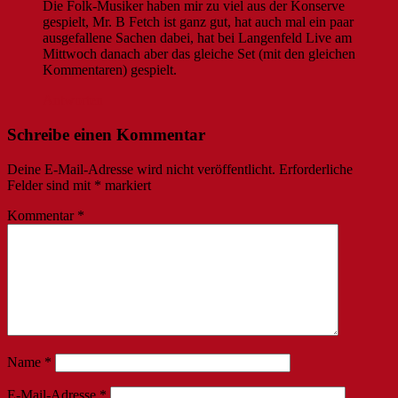
Die Folk-Musiker haben mir zu viel aus der Konserve
gespielt, Mr. B Fetch ist ganz gut, hat auch mal ein paar
ausgefallene Sachen dabei, hat bei Langenfeld Live am
Mittwoch danach aber das gleiche Set (mit den gleichen
Kommentaren) gespielt.
Antworten
Schreibe einen Kommentar
Deine E-Mail-Adresse wird nicht veröffentlicht.
Erforderliche
Felder sind mit
*
markiert
Kommentar
*
Name
*
E-Mail-Adresse
*