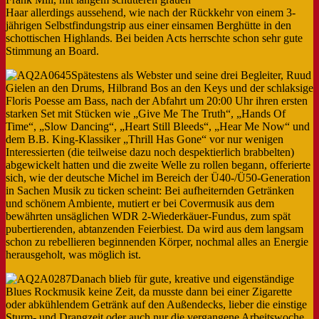
Haar allerdings aussehend, wie nach der Rückkehr von einem 3-
jährigen Selbstfindungstrip aus einer einsamen Berghütte in den
schottischen Highlands. Bei beiden Acts herrschte schon sehr gute
Stimmung an Board.
Spätestens als Webster und seine drei Begleiter, Ruud
Gielen an den Drums, Hilbrand Bos an den Keys und der schlaksige
Floris Poesse am Bass, nach der Abfahrt um 20:00 Uhr ihren ersten
starken Set mit Stücken wie „Give Me The Truth“, „Hands Of
Time“, „Slow Dancing“, „Heart Still Bleeds“, „Hear Me Now“ und
dem B.B. King-Klassiker „Thrill Has Gone“ vor nur wenigen
Interessierten (die teilweise dazu noch despektierlich brabbelten)
abgewickelt hatten und die zweite Welle zu rollen begann, offerierte
sich, wie der deutsche Michel im Bereich der Ü40-/Ü50-Generation
in Sachen Musik zu ticken scheint: Bei aufheiternden Getränken
und schönem Ambiente, mutiert er bei Covermusik aus dem
bewährten unsäglichen WDR 2-Wiederkäuer-Fundus, zum spät
pubertierenden, abtanzenden Feierbiest. Da wird aus dem langsam
schon zu rebellieren beginnenden Körper, nochmal alles an Energie
herausgeholt, was möglich ist.
Danach blieb für gute, kreative und eigenständige
Blues Rockmusik keine Zeit, da musste dann bei einer Zigarette
oder abkühlendem Getränk auf den Außendecks, lieber die einstige
Sturm- und Drangzeit oder auch nur die vergangene Arbeitswoche