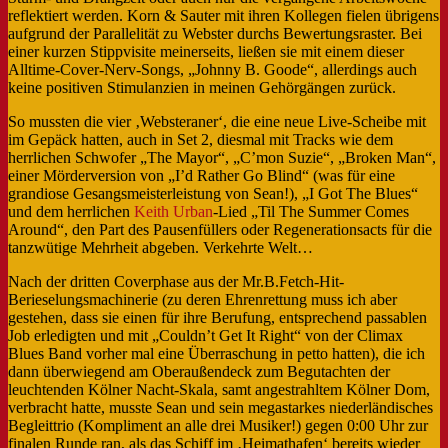
reflektiert werden. Korn & Sauter mit ihren Kollegen fielen übrigens
aufgrund der Parallelität zu Webster durchs Bewertungsraster. Bei
einer kurzen Stippvisite meinerseits, ließen sie mit einem dieser
Alltime-Cover-Nerv-Songs, „Johnny B. Goode“, allerdings auch
keine positiven Stimulanzien in meinen Gehörgängen zurück.
So mussten die vier ‚Websteraner‘, die eine neue Live-Scheibe mit
im Gepäck hatten, auch in Set 2, diesmal mit Tracks wie dem
herrlichen Schwofer „The Mayor“, „C’mon Suzie“, „Broken Man“,
einer Mörderversion von „I’d Rather Go Blind“ (was für eine
grandiose Gesangsmeisterleistung von Sean!), „I Got The Blues“
und dem herrlichen
Keith Urban
-Lied „Til The Summer Comes
Around“, den Part des Pausenfüllers oder Regenerationsacts für die
tanzwütige Mehrheit abgeben. Verkehrte Welt…
Nach der dritten Coverphase aus der Mr.B.Fetch-Hit-
Berieselungsmachinerie (zu deren Ehrenrettung muss ich aber
gestehen, dass sie einen für ihre Berufung, entsprechend passablen
Job erledigten und mit „Couldn’t Get It Right“ von der Climax
Blues Band vorher mal eine Überraschung in petto hatten), die ich
dann überwiegend am Oberaußendeck zum Begutachten der
leuchtenden Kölner Nacht-Skala, samt angestrahltem Kölner Dom,
verbracht hatte, musste Sean und sein megastarkes niederländisches
Begleittrio (Kompliment an alle drei Musiker!) gegen 0:00 Uhr zur
finalen Runde ran, als das Schiff im ‚Heimathafen‘ bereits wieder