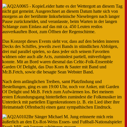
Leider hatte es der Wettergott an diesem Tag
nicht gut gemeint. Ausgerechnet an diesem Datum hatte sich von
morgens an der berühmte linksrheinische Nieselregen nach langer
Pause zurückmeldet, und veranlasste, beim Warten in der langen
Schlange zum Einlass auf das mit ca. 450 Leuten restlos
ausverkauften Boot, zum Öffnen der Regenschirme.
Das Konzept dieses Events sieht vor, dass auf den beiden inneren
Decks des Schiffes, jeweils zwei Bands in stündlichen Abfolgen,
drei mal parallel spielen, so dass jeder sich seinem Favoriten
widmen oder auch alle Acts, zumindest partiell, mitverfolgen
konnte. Mit an Bord waren diesmal das Celtic-Folk-Ensemble
Garden Of Delight, das Duo Korn & Sauter mit Band und
Mr.B.Fetch, sowie die besagte Sean Webster Band.
Nach dem anfänglichen Treiben, samt Platzfindung und
Bestellungen, ging es um 19:00 Uhr, noch vor Anker, mit Garden
Of Delight und Mr.B. Fetch zum Aufwärmen los. Bei meinem
ersten Erkundungsgang hinterließen zumindest die Folkmusiker im
Unterdeck mit partiellen Eigenkreationen (z. B. ein Lied über ihre
Heimatstadt Offenbach) einen ganz sympathischen Eindruck.
Ihr Sänger Michael M. Jung erinnerte mich rein
äußerlich an den Ex-Rot-Weiss Essen- und Fußball-Nationalspieler
Frank Mill, mit langem schütteren grauen