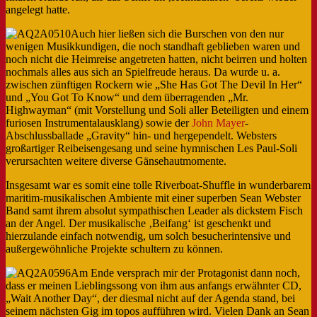
angelegt hatte.
Auch hier ließen sich die Burschen von den nur
wenigen Musikkundigen, die noch standhaft geblieben waren und
noch nicht die Heimreise angetreten hatten, nicht beirren und holten
nochmals alles aus sich an Spielfreude heraus. Da wurde u. a.
zwischen zünftigen Rockern wie „She Has Got The Devil In Her“
und „You Got To Know“ und dem überragenden „Mr.
Highwayman“ (mit Vorstellung und Soli aller Beteiligten und einem
furiosen Instrumentalausklang) sowie der
John Mayer
-
Abschlussballade „Gravity“ hin- und hergependelt. Websters
großartiger Reibeisengesang und seine hymnischen Les Paul-Soli
verursachten weitere diverse Gänsehautmomente.
Insgesamt war es somit eine tolle Riverboat-Shuffle in wunderbarem
maritim-musikalischen Ambiente mit einer superben Sean Webster
Band samt ihrem absolut sympathischen Leader als dickstem Fisch
an der Angel. Der musikalische ‚Beifang‘ ist geschenkt und
hierzulande einfach notwendig, um solch besucherintensive und
außergewöhnliche Projekte schultern zu können.
Am Ende versprach mir der Protagonist dann noch,
dass er meinen Lieblingssong von ihm aus anfangs erwähnter CD,
„Wait Another Day“, der diesmal nicht auf der Agenda stand, bei
seinem nächsten Gig im topos aufführen wird. Vielen Dank an Sean