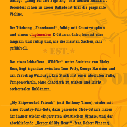
schlägt „Song For The Fighting“ mit Neilson Hubbard .
Besonders schön in dieser Ballade ist hier die prägnante
Violine.
Der Titelsong „Shorebound“, folkig mit Countrytupfern
und einem c
laptonesken
E-Gitarren-Intro, kommt eher
langsam und ruhig und, wie die meisten Sachen, sehr
gefühlvoll.
Das etwas lebhaftere „Wildfire“ unter Assistenz von Ricky
Ross, liegt irgendwo zwischen Tom Petty, George Harrison und
den Traveling Willburys. Ein Stück mit einer absoluten Fülle,
Tempowechseln, ohne chaotisch zu wirken und leicht
orchestralen Anklängen.
„My Shipwrecked Friends“ (mit Anthony Timer), wieder mit
einer Country-Folk-Note, dazu passender Slide-Gitarre, neben
der immer wieder eingesetzten akustischen Gitarre, und das
abschließende „Keeper Of My Heart“ (feat. Robert Vincent),