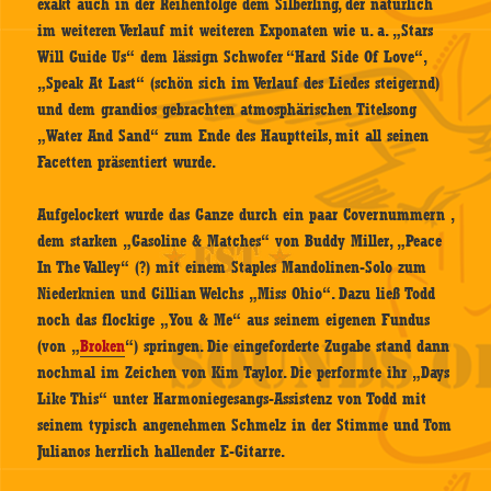
exakt auch in der Reihenfolge dem Silberling, der natürlich
im weiteren Verlauf mit weiteren Exponaten wie u. a. „Stars
Will Guide Us“ dem lässign Schwofer “Hard Side Of Love“,
„Speak At Last“ (schön sich im Verlauf des Liedes steigernd)
und dem grandios gebrachten atmosphärischen Titelsong
„Water And Sand“ zum Ende des Hauptteils, mit all seinen
Facetten präsentiert wurde.
Aufgelockert wurde das Ganze durch ein paar Covernummern ,
dem starken „Gasoline & Matches“ von Buddy Miller, „Peace
In The Valley“ (?) mit einem Staples Mandolinen-Solo zum
Niederknien und Gillian Welchs „Miss Ohio“. Dazu ließ Todd
noch das flockige „You & Me“ aus seinem eigenen Fundus
(von „
Broken
“) springen. Die eingeforderte Zugabe stand dann
nochmal im Zeichen von Kim Taylor. Die performte ihr „Days
Like This“ unter Harmoniegesangs-Assistenz von Todd mit
seinem typisch angenehmen Schmelz in der Stimme und Tom
Julianos herrlich hallender E-Gitarre.