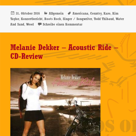
Veröffentlicht
Kategorien
Schlagwörter
,
,
,
31. Oktober 2016
Allgemein
Americana
Country
Karo
Kim
am
,
,
,
,
,
Taylor
Konzertbericht
Roots Rock
Singer / Songwriter
Todd Thibaud
Water
,
zu Water And Sand – 30.10.2016, Wes
And Sand
Wesel
Schreibe einen Kommentar
Melanie Dekker – Acoustic Ride –
CD-Review