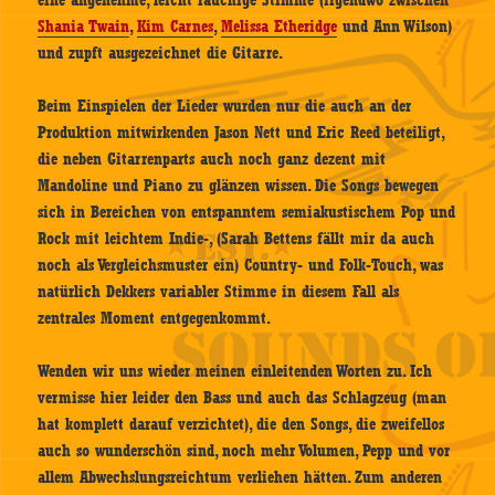
eine angenehme, leicht rauchige Stimme (irgendwo zwischen
Shania Twain
,
Kim Carnes
,
Melissa Etheridge
und Ann Wilson)
und zupft ausgezeichnet die Gitarre.
Beim Einspielen der Lieder wurden nur die auch an der
Produktion mitwirkenden Jason Nett und Eric Reed beteiligt,
die neben Gitarrenparts auch noch ganz dezent mit
Mandoline und Piano zu glänzen wissen. Die Songs bewegen
sich in Bereichen von entspanntem semiakustischem Pop und
Rock mit leichtem Indie-, (Sarah Bettens fällt mir da auch
noch als Vergleichsmuster ein) Country- und Folk-Touch, was
natürlich Dekkers variabler Stimme in diesem Fall als
zentrales Moment entgegenkommt.
Wenden wir uns wieder meinen einleitenden Worten zu. Ich
vermisse hier leider den Bass und auch das Schlagzeug (man
hat komplett darauf verzichtet), die den Songs, die zweifellos
auch so wunderschön sind, noch mehr Volumen, Pepp und vor
allem Abwechslungsreichtum verliehen hätten. Zum anderen