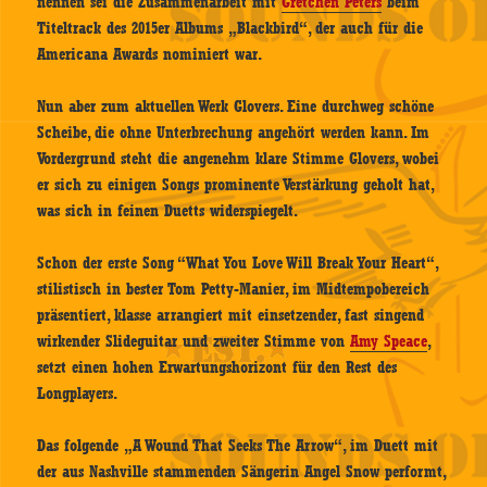
nennen sei die Zusammenarbeit mit
Gretchen Peters
beim
Titeltrack des 2015er Albums „Blackbird“, der auch für die
Americana Awards nominiert war.
Nun aber zum aktuellen Werk Glovers. Eine durchweg schöne
Scheibe, die ohne Unterbrechung angehört werden kann. Im
Vordergrund steht die angenehm klare Stimme Glovers, wobei
er sich zu einigen Songs prominente Verstärkung geholt hat,
was sich in feinen Duetts widerspiegelt.
Schon der erste Song “What You Love Will Break Your Heart“,
stilistisch in bester Tom Petty-Manier, im Midtempobereich
präsentiert, klasse arrangiert mit einsetzender, fast singend
wirkender Slideguitar und zweiter Stimme von
Amy Speace
,
setzt einen hohen Erwartungshorizont für den Rest des
Longplayers.
Das folgende „A Wound That Seeks The Arrow“, im Duett mit
der aus Nashville stammenden Sängerin Angel Snow performt,