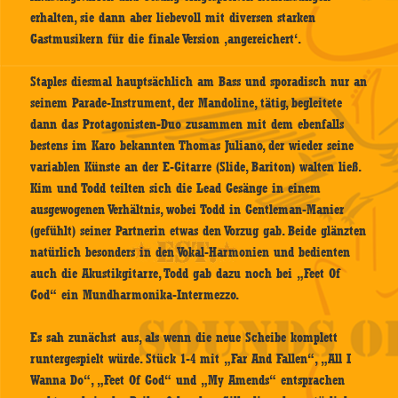
erhalten, sie dann aber liebevoll mit diversen starken
Gastmusikern für die finale Version ‚angereichert‘.
Staples diesmal hauptsächlich am Bass und sporadisch nur an
seinem Parade-Instrument, der Mandoline, tätig, begleitete
dann das Protagonisten-Duo zusammen mit dem ebenfalls
bestens im Karo bekannten Thomas Juliano, der wieder seine
variablen Künste an der E-Gitarre (Slide, Bariton) walten ließ.
Kim und Todd teilten sich die Lead Gesänge in einem
ausgewogenen Verhältnis, wobei Todd in Gentleman-Manier
(gefühlt) seiner Partnerin etwas den Vorzug gab. Beide glänzten
natürlich besonders in den Vokal-Harmonien und bedienten
auch die Akustikgitarre, Todd gab dazu noch bei „Feet Of
God“ ein Mundharmonika-Intermezzo.
Es sah zunächst aus, als wenn die neue Scheibe komplett
runtergespielt würde. Stück 1-4 mit „Far And Fallen“, „All I
Wanna Do“, „Feet Of God“ und „My Amends“ entsprachen