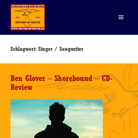
MENÜ
UND
WIDGETS
Sounds of South
Schlagwort:
Singer / Songwriter
Ben Glover – Shorebound – CD-
Review