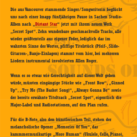
Die aus Vancouver stammende Singer/Songwriterin beglückt
uns nach einer knapp fünfjährigen Pause in Sachen Studio-
Alben nach „
Distant Star
“ jetzt mit ihrem neuen Werk
„Secret Spot“. Zehn wunderbare geschmackvolle Tracks, alle
wieder größtenteils aus eigener Feder, lediglich das im
wahrsten Sinne des Wortes, pfiffige Titelstück (Pfeif-, Slide-
Gitarren-, Banjo-Einlagen) stammt vom hier, bei mehreren
Liedern instrumental involvierten Allen Roger.
Wenn es so etwas wie Gerechtigkeit auf dieser Welt geben
würde, müssten eingängige Stücke wie „Front Row“, „Ginned
Up“, „Try Me (The Basket Song)“, „Always Gonna Be“ sowie
der bereits erwähnte Titeltrack „Secret Spot“, eigentlich die
Major-Label und Radiostationen, auf den Plan rufen.
Für die B-Note, also den künstlerischen Teil, stehen der
melancholische Opener „Memories Of You“, das
kammmermusikartige „More Human“ (Ukulele, Cello, Piano),