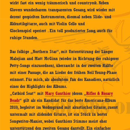
wirkt fast ein wenig träumerisch und countryesk. Neben
Glovers wunderbarem transparenten Gesang, wird wieder mit
dezent gespielten Instrumenten, diesmal neben Slide- und
Akkustikgitarre, auch mit Violin Cello und
Glockenspiel operiert . Ein toll produzierter Song, auch für
ruhige Stunden.
Das folkige „Northern Star“, mit Unterstützung der Sänger
Malojian and Matt McGinn (wieder in Richtung der ruhigerer
Petty-Songs einzuordnen), überrascht in der zweiten Hälfte
mit einer Passage, die an Lieder der frühen Neil Young-Phase
erinnert. Für mich, als absolutem Fan des Kanadiers, natürlich
eines der Highlights des Albums.
„Catbird Seat“ mit
Mary Gauthier
(deren „
Rifles & Rosary
Beads
“ gilt als ein Kandidat für das beste Americana-Album
2018), begleitet im Vordergrund mit akustischer Gitarre, zuerst
untermalt mit slidender Gitarre, ist ein Stück in bester
Songwriter-Manier, wobei Gauthiers Stimme meist eher
unterstützend den zweiten Gesang darstellt. Ein einfaches