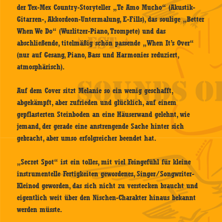
der Tex-Mex Country-Storyteller „Te Amo Mucho“ (Akustik-
Gitarren-, Akkordeon-Untermalung, E-Fills), das soulige „Better
When We Do“ (Wurlitzer-Piano, Trompete) und das
abschließende, titelmäßig schön passende „When It’s Over“
(nur auf Gesang, Piano, Bass und Harmonies reduziert,
atmosphärisch).
Auf dem Cover sitzt Melanie so ein wenig geschafft,
abgekämpft, aber zufrieden und glücklich, auf einem
gepflasterten Steinboden an eine Häuserwand gelehnt, wie
jemand, der gerade eine anstrengende Sache hinter sich
gebracht, aber umso erfolgreicher beendet hat.
„Secret Spot“ ist ein tolles, mit viel Feingefühl für kleine
instrumentelle Fertigkeiten gewordenes, Singer/Songwriter-
Kleinod geworden, das sich nicht zu verstecken braucht und
eigentlich weit über den Nischen-Charakter hinaus bekannt
werden müsste.