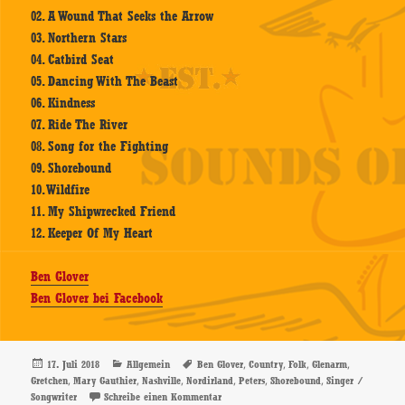
02. A Wound That Seeks the Arrow
03. Northern Stars
04. Catbird Seat
05. Dancing With The Beast
06. Kindness
07. Ride The River
08. Song for the Fighting
09. Shorebound
10. Wildfire
11. My Shipwrecked Friend
12. Keeper Of My Heart
Ben Glover
Ben Glover bei Facebook
Veröffentlicht
Kategorien
Schlagwörter
,
,
,
,
17. Juli 2018
Allgemein
Ben Glover
Country
Folk
Glenarm
am
,
,
,
,
,
,
Gretchen
Mary Gauthier
Nashville
Nordirland
Peters
Shorebound
Singer /
zu Ben Glover – Shorebound – CD-Review
Songwriter
Schreibe einen Kommentar