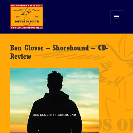
MENÜ
UND
WIDGETS
Sounds of South
Ben Glover – Shorebound – CD-
Review