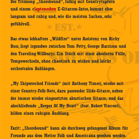
Der Titelsong „Shorebound“, folkig mit Countrytupfern
und einem c
laptonesken
E-Gitarren-Intro, kommt eher
langsam und ruhig und, wie die meisten Sachen, sehr
gefühlvoll.
Das etwas lebhaftere „Wildfire“ unter Assistenz von Ricky
Ross, liegt irgendwo zwischen Tom Petty, George Harrison und
den Traveling Willburys. Ein Stück mit einer absoluten Fülle,
Tempowechseln, ohne chaotisch zu wirken und leicht
orchestralen Anklängen.
„My Shipwrecked Friends“ (mit Anthony Timer), wieder mit
einer Country-Folk-Note, dazu passender Slide-Gitarre, neben
der immer wieder eingesetzten akustischen Gitarre, und das
abschließende „Keeper Of My Heart“ (feat. Robert Vincent),
bilden einen ruhigen Ausklang.
Fazit: „Shorebound“ kann als durchweg gelungenes Album für
Freunde aus dem Metier Folk und Americana gesehen werden.