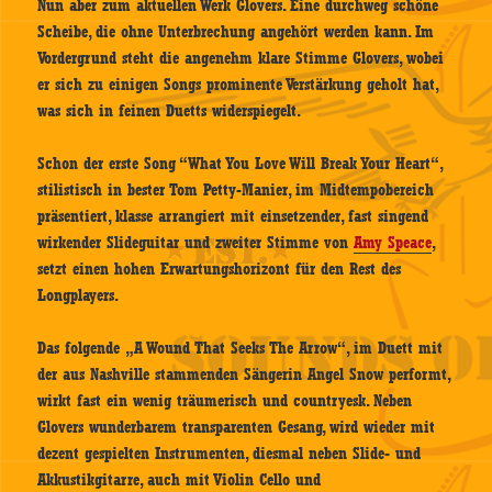
Nun aber zum aktuellen Werk Glovers. Eine durchweg schöne
Scheibe, die ohne Unterbrechung angehört werden kann. Im
Vordergrund steht die angenehm klare Stimme Glovers, wobei
er sich zu einigen Songs prominente Verstärkung geholt hat,
was sich in feinen Duetts widerspiegelt.
Schon der erste Song “What You Love Will Break Your Heart“,
stilistisch in bester Tom Petty-Manier, im Midtempobereich
präsentiert, klasse arrangiert mit einsetzender, fast singend
wirkender Slideguitar und zweiter Stimme von
Amy Speace
,
setzt einen hohen Erwartungshorizont für den Rest des
Longplayers.
Das folgende „A Wound That Seeks The Arrow“, im Duett mit
der aus Nashville stammenden Sängerin Angel Snow performt,
wirkt fast ein wenig träumerisch und countryesk. Neben
Glovers wunderbarem transparenten Gesang, wird wieder mit
dezent gespielten Instrumenten, diesmal neben Slide- und
Akkustikgitarre, auch mit Violin Cello und