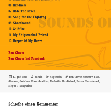
06. Kindness
07. Ride The River
08. Song for the Fighting
09. Shorebound
10. Wildfire
11. My Shipwrecked Friend
12. Keeper Of My Heart
Ben Glover
Ben Glover bei Facebook
Veröffentlicht
Autor
Kategorien
Schlagwörter
,
,
,
17. Juli 2018
admin
Allgemein
Ben Glover
Country
Folk
am
,
,
,
,
,
,
,
Glenarm
Gretchen
Mary Gauthier
Nashville
Nordirland
Peters
Shorebound
Singer / Songwriter
Schreibe einen Kommentar