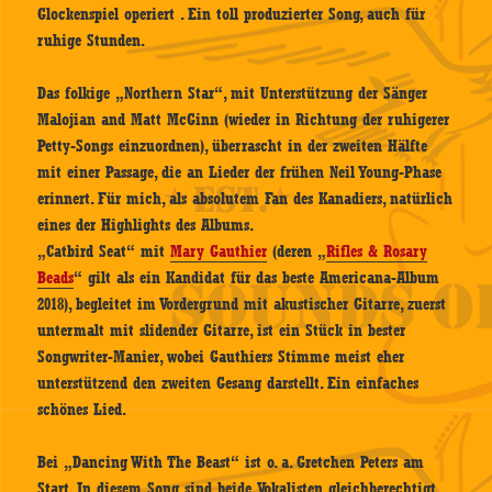
Glockenspiel operiert . Ein toll produzierter Song, auch für
ruhige Stunden.
Das folkige „Northern Star“, mit Unterstützung der Sänger
Malojian and Matt McGinn (wieder in Richtung der ruhigerer
Petty-Songs einzuordnen), überrascht in der zweiten Hälfte
mit einer Passage, die an Lieder der frühen Neil Young-Phase
erinnert. Für mich, als absolutem Fan des Kanadiers, natürlich
eines der Highlights des Albums.
„Catbird Seat“ mit
Mary Gauthier
(deren „
Rifles & Rosary
Beads
“ gilt als ein Kandidat für das beste Americana-Album
2018), begleitet im Vordergrund mit akustischer Gitarre, zuerst
untermalt mit slidender Gitarre, ist ein Stück in bester
Songwriter-Manier, wobei Gauthiers Stimme meist eher
unterstützend den zweiten Gesang darstellt. Ein einfaches
schönes Lied.
Bei „Dancing With The Beast“ ist o. a. Gretchen Peters am
Start. In diesem Song sind beide Vokalisten gleichberechtigt