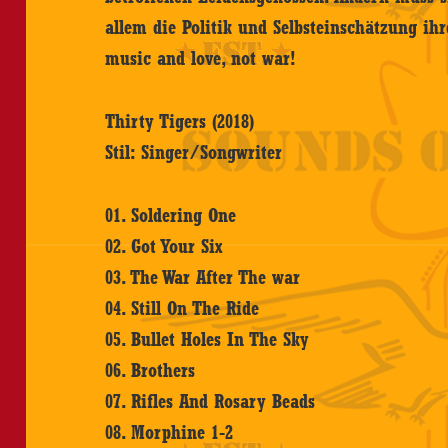
allem die Politik und Selbsteinschätzung ih
music and love, not war!
Thirty Tigers (2018)
Stil: Singer/Songwriter
01. Soldering One
02. Got Your Six
03. The War After The war
04. Still On The Ride
05. Bullet Holes In The Sky
06. Brothers
07. Rifles And Rosary Beads
08. Morphine 1-2