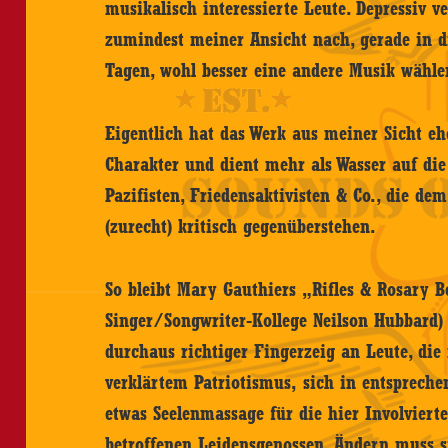
musikalisch interessierte Leute. Depressiv v
zumindest meiner Ansicht nach, gerade in 
Tagen, wohl besser eine andere Musik wähle
Eigentlich hat das Werk aus meiner Sicht eh
Charakter und dient mehr als Wasser auf di
Pazifisten, Friedensaktivisten & Co., die de
(zurecht) kritisch gegenüberstehen.
So bleibt Mary Gauthiers „Rifles & Rosary B
Singer/Songwriter-Kollege Neilson Hubbard)
durchaus richtiger Fingerzeig an Leute, die
verklärtem Patriotismus, sich in entspreche
etwas Seelenmassage für die hier Involviert
betroffenen Leidensgenossen. Ändern muss si