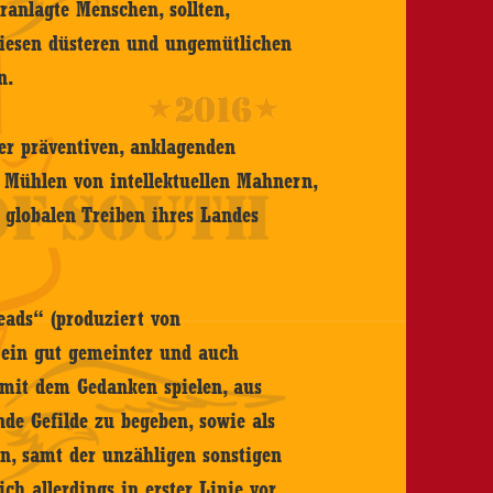
eranlagte Menschen, sollten,
diesen düsteren und ungemütlichen
n.
er präventiven, anklagenden
e Mühlen von intellektuellen Mahnern,
m globalen Treiben ihres Landes
eads“ (produziert von
 ein gut gemeinter und auch
 mit dem Gedanken spielen, aus
nde Gefilde zu begeben, sowie als
en, samt der unzähligen sonstigen
ch allerdings in erster Linie vor