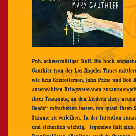
Puh, schwermütiger Stoff. Die hoch angese
Gauthier (von der Los Angeles Times mittler
wie Kris Kristofferson, John Prine und Bob D
auserwählten Kriegsveteranen zusammengefu
ihrer Traumata, an den Liedern ihres neuen
Beads“ mitarbeiten lassen, um quasi ihren 
Stimme zu verleihen. In der Intention zunä
und sicherlich wichtig. Irgendwo hält sich, 