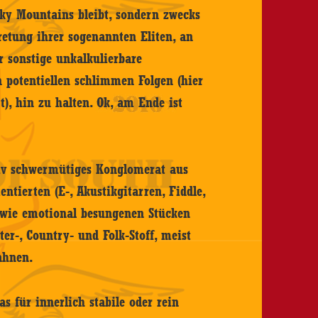
ky Mountains bleibt, sondern zwecks
retung ihrer sogenannten Eliten, an
r sonstige unkalkulierbare
n potentiellen schlimmen Folgen (hier
), hin zu halten. Ok, am Ende ist
ativ schwermütiges Konglomerat aus
ntierten (E-, Akustikgitarren, Fiddle,
sowie emotional besungenen Stücken
er-, Country- und Folk-Stoff, meist
ahnen.
s für innerlich stabile oder rein