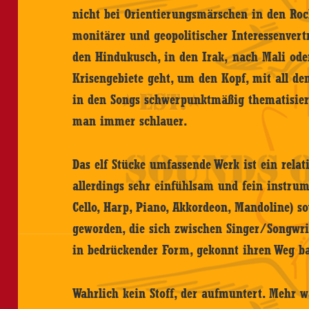
nicht bei Orientierungsmärschen in den Roc
monitärer und geopolitischer Interessenvert
den Hindukusch, in den Irak, nach Mali ode
Krisengebiete geht, um den Kopf, mit all de
in den Songs schwerpunktmäßig thematisiert
man immer schlauer.
Das elf Stücke umfassende Werk ist ein rel
allerdings sehr einfühlsam und fein instrume
Cello, Harp, Piano, Akkordeon, Mandoline) 
geworden, die sich zwischen Singer/Songwrit
in bedrückender Form, gekonnt ihren Weg b
Wahrlich kein Stoff, der aufmuntert. Mehr wa