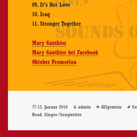
09. It’s Her Love
10. Iraq
11. Stronger Together
Mary Gauthier
Mary Gauthier bei Facebook
Oktober Promotion
Veröffentlicht
Autor
Kategorien
S
13. Januar 2018
admin
Allgemein
Co
am
,
Bead
Singer/Songwriter