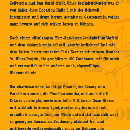
Zollverein mal Dan Baird erlebt. Umso beeindruckender war es
von daher, diese Location Halle 9, mit der liebevoll
integrierten und drum herum gestalteten Gastronomie, vorher
ganz bewusst auf sich wirken lassen zu können.
Nach einem ellenlangem Meet-And-Greet-Geplänkel im Vorfeld
und dem dadurch recht schnell ‚abgefrühstückten‘ Inti mit
dem Briten, heizte zunächst Chris Kramer mit seinem Beatbox
’n‘ Blues-Projekt, die geschätzten 400 Zuschauer, mit für mich
und vermutlich vielen anderen auch, eigenwilliger
Bluesmusik ein.
Der charismatische, wuchtige Fronter, der Gesang, sein
Paradeinstrument, die Mundharmonika, und auch die E-
Gitarre vereinigte, sowie sein toller E-Gitarrist Sean Athens,
mit wirklich furiosem Spiel, wurden rhythmisch durch
mündlich erzeugte Töne am Mikro unterstützt, was sich wohl
in geneigten Kreisen als Beatboxing etabliert hat und
mittlerweile wettbewerbsmäßig sogar im Rahmen von