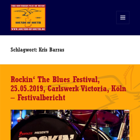
MENÜ
UND
WIDGETS
Sounds of South
Schlagwort:
Kris Barras
Rockin‘ The Blues Festival,
25.05.2019, Carlswerk Victoria, Köln
– Festivalbericht