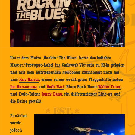
Unter dem Motto ‚Rockin‘ The Blues‘ hatte das beliebte
Mascot/Provogue-Label ins Carlswerk Victoria zu Köln geladen
und mit dem aufstrebenden Newcomer (zumindest noch bei
uns)
Kris Barras
, einem seiner wichtigsten Flaggschiffe neben
Joe Bonamassa
und
Beth Hart
, Blues Rock-Ikone
Walter Trout
,
und Ewig-Talent
Jonny Lang
, ein differenziertes Line-up auf
die Beine gestellt.
Zunächst
wurde
jedoch