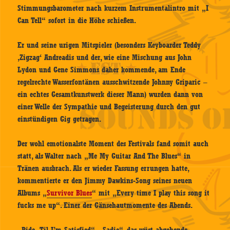
Stimmungsbarometer nach kurzem Instrumentalintro mit „I
Can Tell“ sofort in die Höhe schießen.
Er und seine urigen Mitspieler (besonders Keyboarder Teddy
‚Zigzag‘ Andreadis und der, wie eine Mischung aus John
Lydon und Gene Simmons daher kommende, am Ende
regelrechte Wasserfontänen ausschwitzende Johnny Griparic –
ein echtes Gesamtkunstwerk dieser Mann) wurden dann von
einer Welle der Sympathie und Begeisterung durch den gut
einstündigen Gig getragen.
Der wohl emotionalste Moment des Festivals fand somit auch
statt, als Walter nach „Me My Guitar And The Blues“ in
Tränen ausbrach. Als er wieder Fassung errungen hatte,
kommentierte er den Jimmy Dawkins-Song seines neuen
Albums „
Survivor Blues
“ mit „Every time I play this song it
fucks me up“. Einer der Gänsehautmomente des Abends.
„Ride ‚Til I’m Satisfied“, „Sadie“, das wüst abgehende