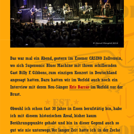
Das war mal ein Abend, gestern im Essener CASINO Zollverein,
wo sich Supersonic Blues Machine mit ihrem schillernden
Gast Billy F. Gibbons, zum einzigen Konzert in Deutschland
angesagt hatten. Dazu hatten wir im Vorfeld auch noch ein
Interview mit deren Neu-Sänger
Kris Barras
im Vorfeld vor der
Brust.
Obwohl ich schon fast 30 Jahre in Essen berufstätig bin, habe
ich mit diesem historischen Areal, bisher kaum
Berührungspunkte gehabt und bin in dieser Gegend auch so
gut wie nie unterwegs. Vor langer Zeit hatte ich in der Zeche