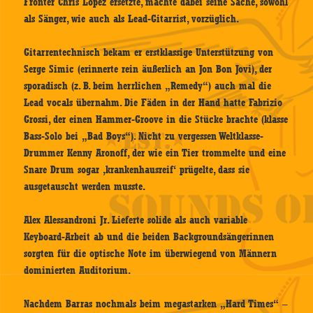
Fronter Chris Lopez ersetzte, machte dabei seine Sache, sowohl
als Sänger, wie auch als Lead-Gitarrist, vorzüglich.
Gitarrentechnisch bekam er erstklassige Unterstützung von
Serge Simic (erinnerte rein äußerlich an Jon Bon Jovi), der
sporadisch (z. B. beim herrlichen „Remedy“) auch mal die
Lead vocals übernahm. Die Fäden in der Hand hatte Fabrizio
Grossi, der einen Hammer-Groove in die Stücke brachte (klasse
Bass-Solo bei „Bad Boys“). Nicht zu vergessen Weltklasse-
Drummer Kenny Aronoff, der wie ein Tier trommelte und eine
Snare Drum sogar ‚krankenhausreif‘ prügelte, dass sie
ausgetauscht werden musste.
Alex Alessandroni Jr. Lieferte solide als auch variable
Keyboard-Arbeit ab und die beiden Backgroundsängerinnen
sorgten für die optische Note im überwiegend von Männern
dominierten Auditorium.
Nachdem Barras nochmals beim megastarken „Hard Times“ –