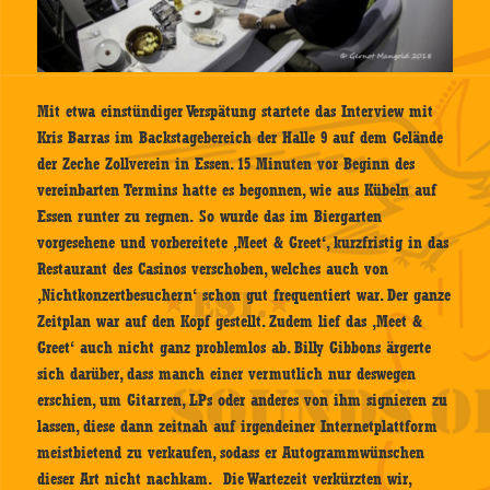
Mit etwa einstündiger Verspätung startete das Interview mit
Kris Barras im Backstagebereich der Halle 9 auf dem Gelände
der Zeche Zollverein in Essen. 15 Minuten vor Beginn des
vereinbarten Termins hatte es begonnen, wie aus Kübeln auf
Essen runter zu regnen. So wurde das im Biergarten
vorgesehene und vorbereitete ‚Meet & Greet‘, kurzfristig in das
Restaurant des Casinos verschoben, welches auch von
‚Nichtkonzertbesuchern‘ schon gut frequentiert war. Der ganze
Zeitplan war auf den Kopf gestellt. Zudem lief das ‚Meet &
Greet‘ auch nicht ganz problemlos ab. Billy Gibbons ärgerte
sich darüber, dass manch einer vermutlich nur deswegen
erschien, um Gitarren, LPs oder anderes von ihm signieren zu
lassen, diese dann zeitnah auf irgendeiner Internetplattform
meistbietend zu verkaufen, sodass er Autogrammwünschen
dieser Art nicht nachkam. Die Wartezeit verkürzten wir,