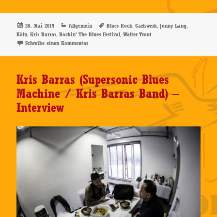
Veröffentlicht
Kategorien
Schlagwörter
,
,
,
26. Mai 2019
Allgemein
Blues Rock
Carlswerk
Jonny Lang
am
,
,
,
Köln
Kris Barras
Rockin' The Blues Festival
Walter Trout
zu Rockin‘ The Blues Festival, 25.05.2019, Carlswerk Vi
Schreibe einen Kommentar
Kris Barras (Supersonic Blues
Machine / Kris Barras Band) –
Interview