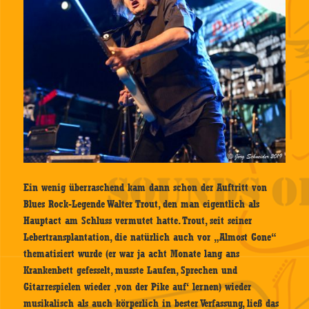
Ein wenig überraschend kam dann schon der Auftritt von
Blues Rock-Legende Walter Trout, den man eigentlich als
Hauptact am Schluss vermutet hatte. Trout, seit seiner
Lebertransplantation, die natürlich auch vor „Almost Gone“
thematisiert wurde (er war ja acht Monate lang ans
Krankenbett gefesselt, musste Laufen, Sprechen und
Gitarrespielen wieder ‚von der Pike auf‘ lernen) wieder
musikalisch als auch körperlich in bester Verfassung, ließ das