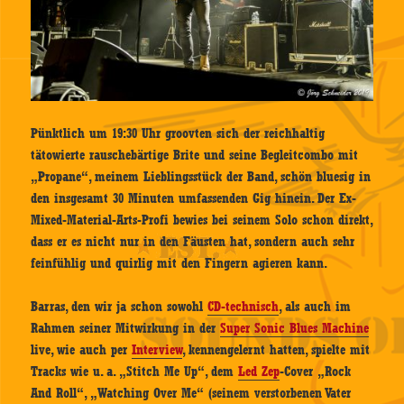
Pünktlich um 19:30 Uhr groovten sich der reichhaltig
tätowierte rauschebärtige Brite und seine Begleitcombo mit
„Propane“, meinem Lieblingsstück der Band, schön bluesig in
den insgesamt 30 Minuten umfassenden Gig hinein. Der Ex-
Mixed-Material-Arts-Profi bewies bei seinem Solo schon direkt,
dass er es nicht nur in den Fäusten hat, sondern auch sehr
feinfühlig und quirlig mit den Fingern agieren kann.
Barras, den wir ja schon sowohl
CD-technisch
, als auch im
Rahmen seiner Mitwirkung in der
Super Sonic Blues Machine
live, wie auch per
Interview
, kennengelernt hatten, spielte mit
Tracks wie u. a. „Stitch Me Up“, dem
Led Zep
-Cover „Rock
And Roll“, „Watching Over Me“ (seinem verstorbenen Vater