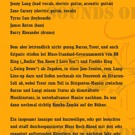
Jonny Lang (lead vocals, electric guitar, acoustic guitar)
Zane Carney (electric guitar, vocals)
Tyrus Sass (keyboards)
James Anton (bass)
Barry Alexander (drums)
Dem aber letztendlich nicht genug. Barras, Trout, und auch
Griparic stießen bei Blues-Standard-Covernummern von BB
King („Darlin‘ You Know I Love You“) und Freddie King
(„Going Down“) als Zugaben, in einer Jam-Session, zum Lang-
Line-up dazu und ließen nochmals ein Feuerwerk an Gitarren-
Soli ab, wobei Trout zum Teil in Dirigenten-Manier (zwischen
Barras und Lang) seinem Status als dienstälteste
Musikinstanz, in unterhaltsamer Manier nachkam. Da war
dann nochmal richtig Ramba-Zamba auf der Bühne.
Ein insgesamt launiger und kurzweiliger, sehr gut besuchter
und straff durchorganisierter Blues Rock-Abend mit drei sehr
engagiert auftretenden Künstlern, der im nächsten Jahr, sehr