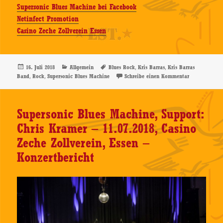
Supersonic Blues Machine bei Facebook
Netinfect Promotion
Casino Zeche Zollverein Essen
Veröffentlicht
Kategorien
Schlagwörter
,
,
16. Juli 2018
Allgemein
Blues Rock
Kris Barras
Kris Barras
am
,
,
zu Kris Barra
Band
Rock
Supersonic Blues Machine
Schreibe einen Kommentar
Supersonic Blues Machine, Support:
Chris Kramer – 11.07.2018, Casino
Zeche Zollverein, Essen –
Konzertbericht