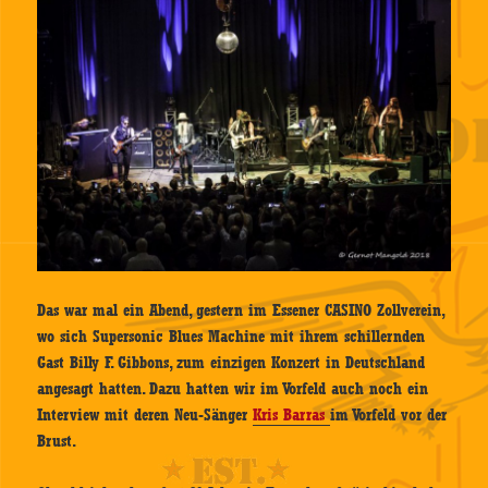
Das war mal ein Abend, gestern im Essener CASINO Zollverein,
wo sich Supersonic Blues Machine mit ihrem schillernden
Gast Billy F. Gibbons, zum einzigen Konzert in Deutschland
angesagt hatten. Dazu hatten wir im Vorfeld auch noch ein
Interview mit deren Neu-Sänger
Kris Barras
im Vorfeld vor der
Brust.