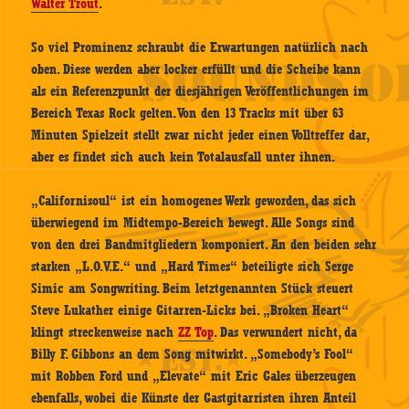
Walter Trout
.
So viel Prominenz schraubt die Erwartungen natürlich nach
oben. Diese werden aber locker erfüllt und die Scheibe kann
als ein Referenzpunkt der diesjährigen Veröffentlichungen im
Bereich Texas Rock gelten. Von den 13 Tracks mit über 63
Minuten Spielzeit stellt zwar nicht jeder einen Volltreffer dar,
aber es findet sich auch kein Totalausfall unter ihnen.
„Californisoul“ ist ein homogenes Werk geworden, das sich
überwiegend im Midtempo-Bereich bewegt. Alle Songs sind
von den drei Bandmitgliedern komponiert. An den beiden sehr
starken „L.O.V.E.“ und „Hard Times“ beteiligte sich Serge
Simic am Songwriting. Beim letztgenannten Stück steuert
Steve Lukather einige Gitarren-Licks bei. „Broken Heart“
klingt streckenweise nach
ZZ Top
. Das verwundert nicht, da
Billy F. Gibbons an dem Song mitwirkt. „Somebody’s Fool“
mit Robben Ford und „Elevate“ mit Eric Gales überzeugen
ebenfalls, wobei die Künste der Gastgitarristen ihren Anteil