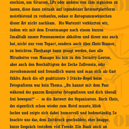
erschien, um Gitarren, LPs oder anderes von ihm signieren zu
lassen, diese dann zeitnah auf irgendeiner Internetplattform
meistbietend zu verkaufen, sodass er Autogrammwünschen
dieser Art nicht nachkam. Die Wartezeit verkürzten wir,
indem wir mit dem Eventmanger nach einem kurzen
Smalltalk unsere Presseausweise abholten und dieser uns auch
bat, nicht nur vom Topact, sondern auch über Chris Kramer,
zu berichten. Überhaupt kann gesagt werden, dass alle
Mitarbeiter vom Manager bis hin zu den Security-Leuten,
aber auch den Beschäftigten der Zeche Zollverein, sehr
zuvorkommend und freundlich waren und man sich als Gast
fühlte. Auch die oft praktizierte 3 Stücke-Regel beim
Fotografieren war kein Thema. „Du kannst mit dem Pass
während des ganzen Konzertes fotografieren und dich überall
frei bewegen!“ – so die Antwort des Organisators. Auch Chris,
der eigentlich schon wieder zum Hotel musste, blieb
locker und zeigte sich dabei humorvoll und bodenständig. So
brachte uns das, dem Zeitdruck geschuldete, eher knappe,
kurze Gespräch trotzdem viel Freude. Ein Dank auch an