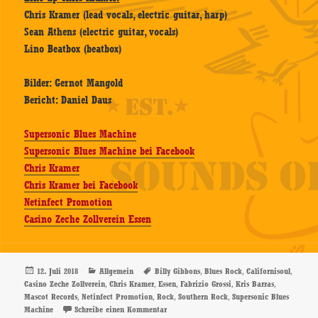
Chris Kramer (lead vocals, electric guitar, harp)
Sean Athens (electric guitar, vocals)
Lino Beatbox (beatbox)
Bilder: Gernot Mangold
Bericht: Daniel Daus
Supersonic Blues Machine
Supersonic Blues Machine bei Facebook
Chris Kramer
Chris Kramer bei Facebook
Netinfect Promotion
Casino Zeche Zollverein Essen
Veröffentlicht
Kategorien
Schlagwörter
,
,
,
12. Juli 2018
Allgemein
Billy Gibbons
Blues Rock
Californisoul
am
,
,
,
,
,
Casino Zeche Zollverein
Chris Kramer
Essen
Fabrizio Grossi
Kris Barras
,
,
,
,
Mascot Records
Netinfect Promotion
Rock
Southern Rock
Supersonic Blues
zu Supersonic Blues Machine, Support: Chris
Machine
Schreibe einen Kommentar