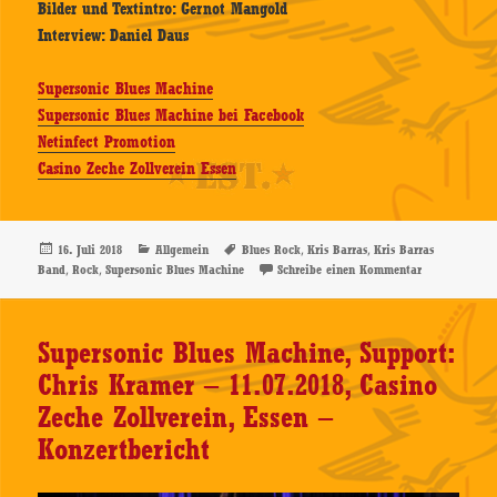
Bilder und Textintro: Gernot Mangold
Interview: Daniel Daus
Supersonic Blues Machine
Supersonic Blues Machine bei Facebook
Netinfect Promotion
Casino Zeche Zollverein Essen
Veröffentlicht
Kategorien
Schlagwörter
,
,
16. Juli 2018
Allgemein
Blues Rock
Kris Barras
Kris Barras
am
,
,
zu Kris Barra
Band
Rock
Supersonic Blues Machine
Schreibe einen Kommentar
Supersonic Blues Machine, Support:
Chris Kramer – 11.07.2018, Casino
Zeche Zollverein, Essen –
Konzertbericht