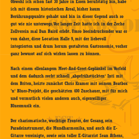
Obwohl ich schon fast 30 Jahre in Essen berufstätig bin, habe
ich mit diesem historischen Areal, bisher kaum
Berührungspunkte gehabt und bin in dieser Gegend auch so
gut wie nie unterwegs. Vor langer Zeit hatte ich in der Zeche
Zollverein mal Dan Baird erlebt. Umso beeindruckender war es
von daher, diese Location Halle 9, mit der liebevoll
integrierten und drum herum gestalteten Gastronomie, vorher
ganz bewusst auf sich wirken lassen zu können.
Nach einem ellenlangem Meet-And-Greet-Geplänkel im Vorfeld
und dem dadurch recht schnell ‚abgefrühstückten‘ Inti mit
dem Briten, heizte zunächst Chris Kramer mit seinem Beatbox
’n‘ Blues-Projekt, die geschätzten 400 Zuschauer, mit für mich
und vermutlich vielen anderen auch, eigenwilliger
Bluesmusik ein.
Der charismatische, wuchtige Fronter, der Gesang, sein
Paradeinstrument, die Mundharmonika, und auch die E-
Gitarre vereinigte, sowie sein toller E-Gitarrist Sean Athens,