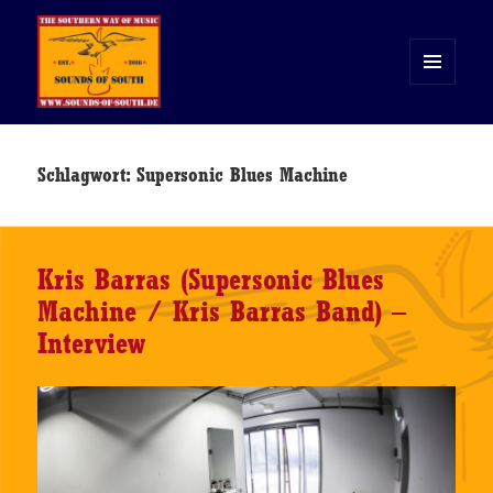
MENÜ
UND
WIDGETS
Sounds of South
Schlagwort:
Supersonic Blues Machine
Kris Barras (Supersonic Blues
Machine / Kris Barras Band) –
Interview