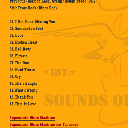
Provogue/Mascot Label Group/Rough Trade (2017)
Stil: Texas Rock/Blues Rock
01. I Am Done Missing You
02. Somebody’s Fool
03. Love
04. Broken Heart
05. Bad Boys
06. Elevate
07. The One
08. Hard Times
09. Cry
10. The Stranger
11. What’s Wrong
12. Thank You
13. This Is Love
Supersonic Blues Machine
Supersonic Blues Machine bei Facebook