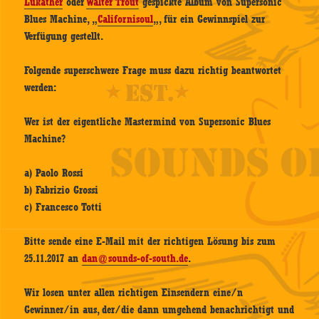
Lukather
oder
Walter Trout
gespickte Album von Supersonic
Blues Machine, „
Californisoul
„, für ein Gewinnspiel zur
Verfügung gestellt.
Folgende superschwere Frage muss dazu richtig beantwortet
werden:
Wer ist der eigentliche Mastermind von Supersonic Blues
Machine?
a) Paolo Rossi
b) Fabrizio Grossi
c) Francesco Totti
Bitte sende eine E-Mail mit der richtigen Lösung bis zum
25.11.2017 an
dan@sounds-of-south.de
.
Wir losen unter allen richtigen Einsendern eine/n
Gewinner/in aus, der/die dann umgehend benachrichtigt und