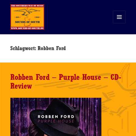
MENÜ
UND
WIDGETS
Sounds of South
Schlagwort:
Robben Ford
Robben Ford – Purple House – CD-
Review