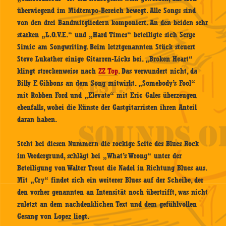
überwiegend im Midtempo-Bereich bewegt. Alle Songs sind
von den drei Bandmitgliedern komponiert. An den beiden sehr
starken „L.O.V.E.“ und „Hard Times“ beteiligte sich Serge
Simic am Songwriting. Beim letztgenannten Stück steuert
Steve Lukather einige Gitarren-Licks bei. „Broken Heart“
klingt streckenweise nach
ZZ Top
. Das verwundert nicht, da
Billy F. Gibbons an dem Song mitwirkt. „Somebody’s Fool“
mit Robben Ford und „Elevate“ mit Eric Gales überzeugen
ebenfalls, wobei die Künste der Gastgitarristen ihren Anteil
daran haben.
Steht bei diesen Nummern die rockige Seite des Blues Rock
im Vordergrund, schlägt bei „What’s Wrong“ unter der
Beteiligung von Walter Trout die Nadel in Richtung Blues aus.
Mit „Cry“ findet sich ein weiterer Blues auf der Scheibe, der
den vorher genannten an Intensität noch übertrifft, was nicht
zuletzt an dem nachdenklichen Text und dem gefühlvollen
Gesang von Lopez liegt.