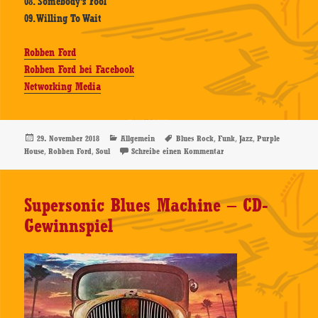
08. Somebody’s Fool
09. Willing To Wait
Robben Ford
Robben Ford bei Facebook
Networking Media
Veröffentlicht
Kategorien
Schlagwörter
,
,
,
29. November 2018
Allgemein
Blues Rock
Funk
Jazz
Purple
am
,
,
zu Robben Ford – Purple H
House
Robben Ford
Soul
Schreibe einen Kommentar
Supersonic Blues Machine – CD-
Gewinnspiel