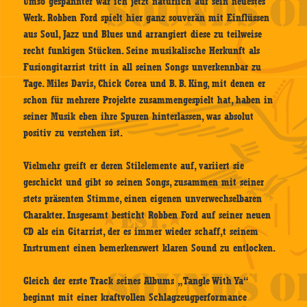
Umso gespannter war ich jetzt natürlich auf sein neuestes
Werk. Robben Ford spielt hier ganz souverän mit Einflüssen
aus Soul, Jazz und Blues und arrangiert diese zu teilweise
recht funkigen Stücken. Seine musikalische Herkunft als
Fusiongitarrist tritt in all seinen Songs unverkennbar zu
Tage. Miles Davis, Chick Corea und B. B. King, mit denen er
schon für mehrere Projekte zusammengespielt hat, haben in
seiner Musik eben ihre Spuren hinterlassen, was absolut
positiv zu verstehen ist.
Vielmehr greift er deren Stilelemente auf, variiert sie
geschickt und gibt so seinen Songs, zusammen mit seiner
stets präsenten Stimme, einen eigenen unverwechselbaren
Charakter. Insgesamt besticht Robben Ford auf seiner neuen
CD als ein Gitarrist, der es immer wieder schaff,t seinem
Instrument einen bemerkenswert klaren Sound zu entlocken.
Gleich der erste Track seines Albums „Tangle With Ya“
beginnt mit einer kraftvollen Schlagzeugperformance