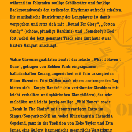
während im Folgenden soulige Gebläsesätze und funkige
Backgroundvocals den treibenden Rhythmus aufrecht erhalten.
Die musikalische Ausrichtung des Longplayers ist damit
vorgegeben und setzt sich mit „Bound For Glory“, „Cotton
Candy“ (schöne, pfundige Basslinie) und „Somebody’s Fool“
fort, wobei der letzt genannte Track eine durchaus etwas
härtere Gangart anschlägt.
Wahre Ohrwurmqualitäten besitzt das relaxte „What I Haven’t
Done“, getragen von Robben Fords einprägsamen,
balladenhaften Gesang, angereichert mit fein arrangierten
Bläser-Akzenten. Fürs Chillen nach einem anstrengenden Tag
bieten sich „Empty Handed“ (ein verträumter Slowblues mit
leicht verhallten und sphärischen Klangbildern), das sehr
melodiöse und leicht jazzig-soulige „Wild Honey“ sowie
„Break In The Chain“ mit countryartigem Intro im
Singer/Songwriter-Stil an, wobei Bluessängerin Shemekia
Copeland, ganz in der Tradition von Koko Taylor und Etta
James, eine äußerst harmonische gesangliche Verstärkung