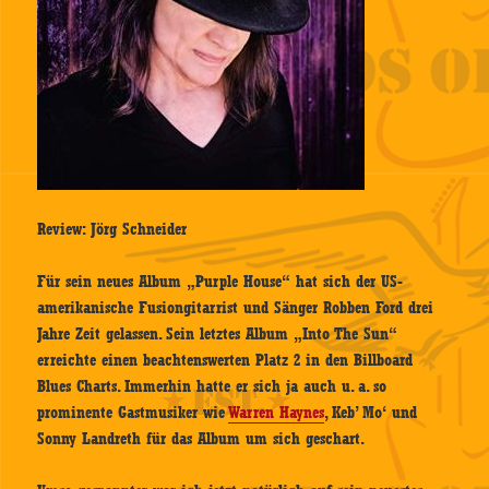
Review: Jörg Schneider
Für sein neues Album „Purple House“ hat sich der US-
amerikanische Fusiongitarrist und Sänger Robben Ford drei
Jahre Zeit gelassen. Sein letztes Album „Into The Sun“
erreichte einen beachtenswerten Platz 2 in den Billboard
Blues Charts. Immerhin hatte er sich ja auch u. a. so
prominente Gastmusiker wie
Warren Haynes
, Keb’ Mo‘ und
Sonny Landreth für das Album um sich geschart.