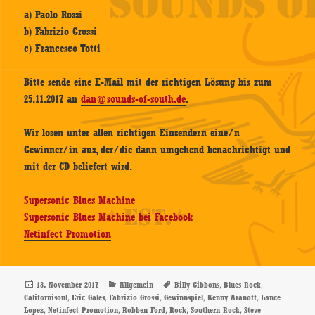
a) Paolo Rossi
b) Fabrizio Grossi
c) Francesco Totti
Bitte sende eine E-Mail mit der richtigen Lösung bis zum
25.11.2017 an
dan@sounds-of-south.de
.
Wir losen unter allen richtigen Einsendern eine/n
Gewinner/in aus, der/die dann umgehend benachrichtigt und
mit der CD beliefert wird.
Supersonic Blues Machine
Supersonic Blues Machine bei Facebook
Netinfect Promotion
Veröffentlicht
Kategorien
Schlagwörter
,
,
13. November 2017
Allgemein
Billy Gibbons
Blues Rock
am
,
,
,
,
,
Californisoul
Eric Gales
Fabrizio Grossi
Gewinnspiel
Kenny Aranoff
Lance
,
,
,
,
,
Lopez
Netinfect Promotion
Robben Ford
Rock
Southern Rock
Steve