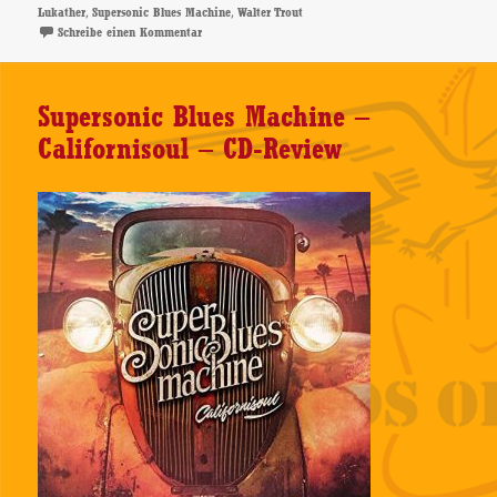
,
,
Lukather
Supersonic Blues Machine
Walter Trout
zu Supersonic Blues Machine – CD-Gewinnspiel
Schreibe einen Kommentar
Supersonic Blues Machine –
Californisoul – CD-Review