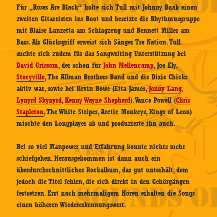
Für „Roses Are Black“ holte sich Tull mit Johnny Baab einen
zweiten Gitarristen ins Boot und besetzte die Rhythmusgruppe
mit Blaise Lanzetta am Schlagzeug und Bennett Miller am
Bass. Als Glücksgriff erweist sich Sänger Tre Nation. Tull
suchte sich zudem für das Songwriting Unterstützung bei
David Grissom
, der schon für
John Mellencamp
, Joe Ely,
Storyville
, The Allman Brothers Band und die Dixie Chicks
aktiv war, sowie bei Kevin Bowe (Etta James,
Jonny Lang
,
Lynyrd Skynyrd
,
Kenny Wayne Shepherd
). Vance Powell (
Chris
Stapleton
, The White Stripes, Arctic Monkeys, Kings of Leon)
mischte den Longplayer ab und produzierte ihn auch.
Bei so viel Manpower und Erfahrung konnte nichts mehr
schiefgehen. Herausgekommen ist dann auch ein
überdurchschnittliches Rockalbum, das gut unterhält, dem
jedoch die Titel fehlen, die sich direkt in den Gehörgängen
festsetzen. Erst nach mehrmaligem Hören erhalten die Songs
einen höheren Wiedererkennungswert.