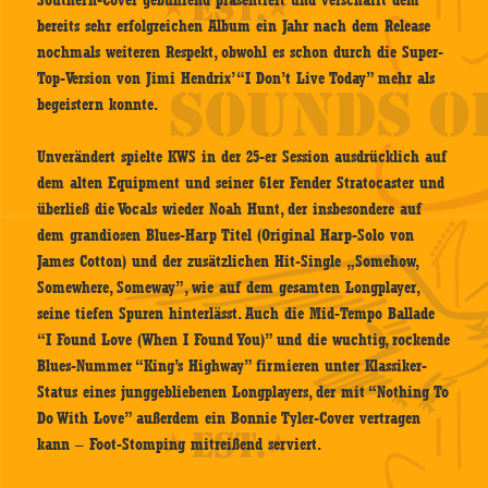
Southern-Cover gebührend präsentiert und verschafft dem
bereits sehr erfolgreichen Album ein Jahr nach dem Release
nochmals weiteren Respekt, obwohl es schon durch die Super-
Top-Version von Jimi Hendrix’ “I Don’t Live Today” mehr als
begeistern konnte.
Unverändert spielte KWS in der 25-er Session ausdrücklich auf
dem alten Equipment und seiner 61er Fender Stratocaster und
überließ die Vocals wieder Noah Hunt, der insbesondere auf
dem grandiosen Blues-Harp Titel (Original Harp-Solo von
James Cotton) und der zusätzlichen Hit-Single „Somehow,
Somewhere, Someway”, wie auf dem gesamten Longplayer,
seine tiefen Spuren hinterlässt. Auch die Mid-Tempo Ballade
“I Found Love (When I Found You)” und die wuchtig, rockende
Blues-Nummer “King’s Highway” firmieren unter Klassiker-
Status eines junggebliebenen Longplayers, der mit “Nothing To
Do With Love” außerdem ein Bonnie Tyler-Cover vertragen
kann – Foot-Stomping mitreißend serviert.