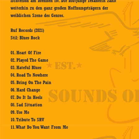
lichterloh am brennen ist. Die blutjunge Texanerin zählt
weiterhin zu den ganz großen Hoffnungsträgern der
weiblichen Szene des Genres.
Ruf Records (2021)
Stil: Blues Rock
01. Heart Of Fire
02. Played The Game
03. Hateful Blues
04. Road To Nowhere
05. Bring On The Pain
06. Hard Change
07. Do It In Heels
08. Sad Situation
09. Use Me
10. Tribute To SRV
11. What Do You Want From Me