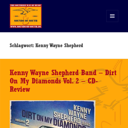
MENÜ
UND
WIDGETS
Sounds of South
Schlagwort:
Kenny Wayne Shepherd
Kenny Wayne Shepherd Band – Dirt
On My Diamonds Vol. 2 – CD-
Review