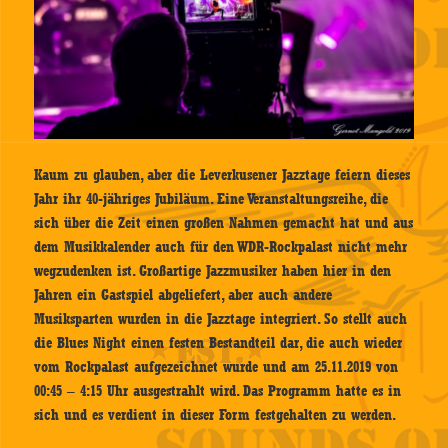
Kaum zu glauben, aber die Leverkusener Jazztage feiern dieses
Jahr ihr 40-jähriges Jubiläum. Eine Veranstaltungsreihe, die
sich über die Zeit einen großen Nahmen gemacht hat und aus
dem Musikkalender auch für den WDR-Rockpalast nicht mehr
wegzudenken ist. Großartige Jazzmusiker haben hier in den
Jahren ein Gastspiel abgeliefert, aber auch andere
Musiksparten wurden in die Jazztage integriert. So stellt auch
die Blues Night einen festen Bestandteil dar, die auch wieder
vom Rockpalast aufgezeichnet wurde und am 25.11.2019 von
00:45 – 4:15 Uhr ausgestrahlt wird. Das Programm hatte es in
sich und es verdient in dieser Form festgehalten zu werden.