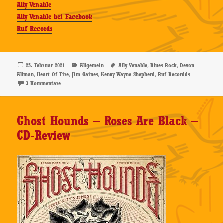
Ally Venable
Ally Venable bei Facebook
Ruf Records
Veröffentlicht
Kategorien
Schlagwörter
,
,
25. Februar 2021
Allgemein
Ally Venable
Blues Rock
Devon
am
,
,
,
,
Allman
Heart Of Fire
Jim Gaines
Kenny Wayne Shepherd
Ruf Recordds
zu Ally Venable – Heart Of Fire – CD-Review
3 Kommentare
Ghost Hounds – Roses Are Black –
CD-Review