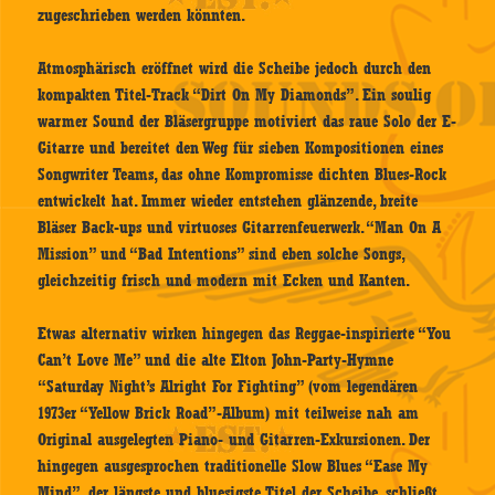
zugeschrieben werden könnten.
Atmosphärisch eröffnet wird die Scheibe jedoch durch den
kompakten Titel-Track “Dirt On My Diamonds”. Ein soulig
warmer Sound der Bläsergruppe motiviert das raue Solo der E-
Gitarre und bereitet den Weg für sieben Kompositionen eines
Songwriter Teams, das ohne Kompromisse dichten Blues-Rock
entwickelt hat. Immer wieder entstehen glänzende, breite
Bläser Back-ups und virtuoses Gitarrenfeuerwerk. “Man On A
Mission” und “Bad Intentions” sind eben solche Songs,
gleichzeitig frisch und modern mit Ecken und Kanten.
Etwas alternativ wirken hingegen das Reggae-inspirierte “You
Can’t Love Me” und die alte Elton John-Party-Hymne
“Saturday Night’s Alright For Fighting” (vom legendären
1973er “Yellow Brick Road”-Album) mit teilweise nah am
Original ausgelegten Piano- und Gitarren-Exkursionen. Der
hingegen ausgesprochen traditionelle Slow Blues “Ease My
Mind”, der längste und bluesigste Titel der Scheibe, schließt