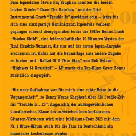
Dem legendären Stevie Ray Vaughan könnten die beiden
letzten Stücke “Chase The Rainbow” und der Titel-
Instrumental-Track “Trouble Is” gewidmet sein – jeder für
sich eine einzigartige Reminiszenz. Irgendwie verloren
gegangen scheint demgegenüber leider der 1997er Bonus.Track
“Voodoo Child”, eine leidenschaftliche 10 Minuten Version der
Jimi Hendrix-Nummer, die nur auf der ersten Japan-Ausgabe
erschienen ist. Dafür hat die Neuauflage eine andere Zugabe
zu bieten: mit “Ballad Of A Thin Man” von Bob Dylans
“Highway 61 Revisited” – LP wurde ein Top-Blues Cover Bonus
zusätzlich eingespielt.
“Die neue Aufnahme war für mich eine echte Reise in die
Vergangenheit”, so Kenny Wayne Shepherd über die Studio-Zeit
für “Trouble Is…25”. Angesichts der außergewöhnlichen
künstlerischen Klasse des inzwischen berufserfahrenen
Gitarren-Virtuosen wird seine Jubiläums-Tour 2023 mit dem
Nr. 1 Blues-Album auch für die Fans in Deutschland ein
besonderer Leckerbissen werden.