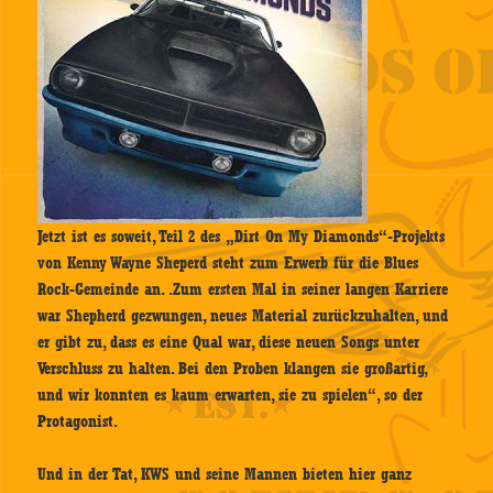
Jetzt ist es soweit, Teil 2 des „Dirt On My Diamonds“-Projekts
von Kenny Wayne Sheperd steht zum Erwerb für die Blues
Rock-Gemeinde an. .Zum ersten Mal in seiner langen Karriere
war Shepherd gezwungen, neues Material zurückzuhalten, und
er gibt zu, dass es eine Qual war, diese neuen Songs unter
Verschluss zu halten. Bei den Proben klangen sie großartig,
und wir konnten es kaum erwarten, sie zu spielen“, so der
Protagonist.
Und in der Tat, KWS und seine Mannen bieten hier ganz