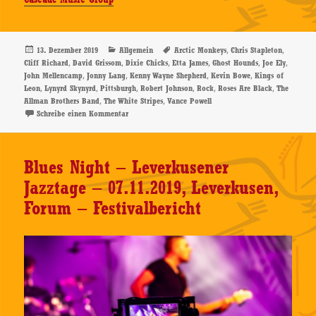
Veröffentlicht
Kategorien
Schlagwörter
,
,
13. Dezember 2019
Allgemein
Arctic Monkeys
Chris Stapleton
am
,
,
,
,
,
,
Cliff Richard
David Grissom
Dixie Chicks
Etta James
Ghost Hounds
Joe Ely
,
,
,
,
John Mellencamp
Jonny Lang
Kenny Wayne Shepherd
Kevin Bowe
Kings of
,
,
,
,
,
,
Leon
Lynyrd Skynyrd
Pittsburgh
Robert Johnson
Rock
Roses Are Black
The
,
,
Allman Brothers Band
The White Stripes
Vance Powell
zu Ghost Hounds – Roses Are Black – CD-Review
Schreibe einen Kommentar
Blues Night – Leverkusener
Jazztage – 07.11.2019, Leverkusen,
Forum – Festivalbericht