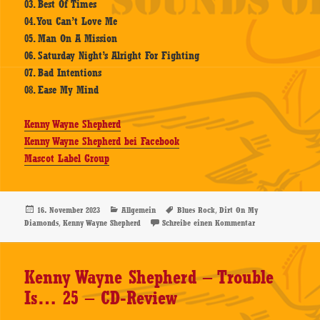
03. Best Of Times
04. You Can’t Love Me
05. Man On A Mission
06. Saturday Night’s Alright For Fighting
07. Bad Intentions
08. Ease My Mind
Kenny Wayne Shepherd
Kenny Wayne Shepherd bei Facebook
Mascot Label Group
Veröffentlicht
Kategorien
Schlagwörter
,
16. November 2023
Allgemein
Blues Rock
Dirt On My
am
,
zu Kenny Wayne Sh
Diamonds
Kenny Wayne Shepherd
Schreibe einen Kommentar
Kenny Wayne Shepherd – Trouble
Is… 25 – CD-Review