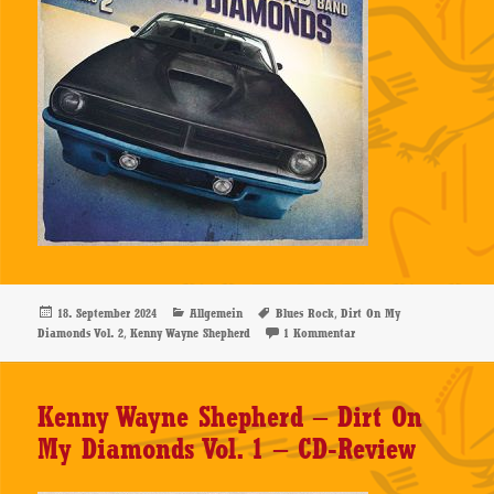
Veröffentlicht
Kategorien
Schlagwörter
,
18. September 2024
Allgemein
Blues Rock
Dirt On My
am
,
zu Kenny Wayne Shepherd
Diamonds Vol. 2
Kenny Wayne Shepherd
1 Kommentar
Kenny Wayne Shepherd – Dirt On
My Diamonds Vol. 1 – CD-Review