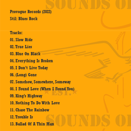
Provogue Records (2022)
Stil: Blues Rock
Tracks:
01. Slow Ride
02. True Lies
03. Blue On Black
04. Everything Is Broken
05. I Don’t Live Today
06. (Long) Gone
07. Somehow, Somewhere, Someway
08. I Found Love (When I Found You)
09. King’s Highway
10. Nothing To Do With Love
11. Chase The Rainbow
12. Trouble Is
13. Ballad Of A Thin Man