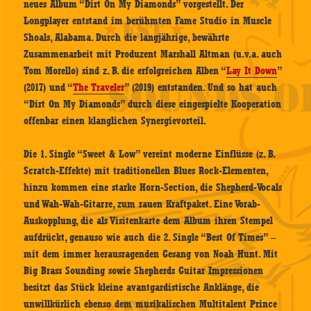
neues Album “Dirt On My Diamonds” vorgestellt. Der
Longplayer entstand im berühmten Fame Studio in Muscle
Shoals, Alabama. Durch die langjährige, bewährte
Zusammenarbeit mit Produzent Marshall Altman (u.v.a. auch
Tom Morello) sind z. B. die erfolgreichen Alben “
Lay It Down
”
(2017) und “
The Traveler
” (2019) entstanden. Und so hat auch
“Dirt On My Diamonds” durch diese eingespielte Kooperation
offenbar einen klanglichen Synergievorteil.
Die 1. Single “Sweet & Low” vereint moderne Einflüsse (z. B.
Scratch-Effekte) mit traditionellen Blues Rock-Elementen,
hinzu kommen eine starke Horn-Section, die Shepherd-Vocals
und Wah-Wah-Gitarre, zum rauen Kraftpaket. Eine Vorab-
Auskopplung, die als Visitenkarte dem Album ihren Stempel
aufdrückt, genauso wie auch die 2. Single “Best Of Times” –
mit dem immer herausragenden Gesang von Noah Hunt. Mit
Big Brass Sounding sowie Shepherds Guitar Impressionen
besitzt das Stück kleine avantgardistische Anklänge, die
unwillkürlich ebenso dem musikalischen Multitalent Prince