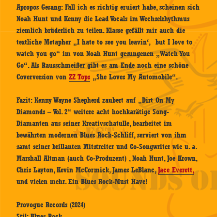
Apropos Gesang: Fall ich es richtig eruiert habe, scheinen sich
Noah Hunt und Kenny die Lead Vocals im Wechselrhythmus
ziemlich brüderlich zu teilen. Klasse gefällt mir auch die
textliche Metapher „I hate to see you leavin‘, but I love to
watch you go“ im von Noah Hunt gesungenen „Watch You
Go“. Als Rausschmeißer gibt es am Ende noch eine schöne
Coverversion von
ZZ Tops
„She Loves My Automobile“.
Fazit: Kenny Wayne Shepherd zaubert auf „Dirt On My
Diamonds – Vol. 2“ weitere acht hochkarätige Song-
Diamanten aus seiner Kreativschatulle, bearbeitet im
bewährten modernen Blues Rock-Schliff, serviert von ihm
samt seiner brillanten Mitstreiter und Co-Songwriter wie u. a.
Marshall Altman (auch Co-Produzent) , Noah Hunt, Joe Krown,
Chris Layton, Kevin McCormick, James LeBlanc,
Jace Everett,
und vielen mehr. Ein Blues Rock-Must Have!
Provogue Records (2024)
Stil: Blues Rock