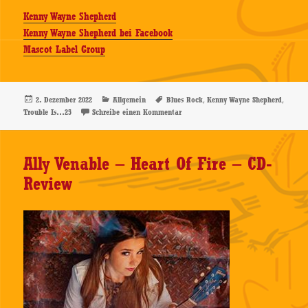
Kenny Wayne Shepherd
Kenny Wayne Shepherd bei Facebook
Mascot Label Group
Veröffentlicht
Kategorien
Schlagwörter
,
,
2. Dezember 2022
Allgemein
Blues Rock
Kenny Wayne Shepherd
am
zu Kenny Wayne Shepherd – Trouble 
Trouble Is…25
Schreibe einen Kommentar
Ally Venable – Heart Of Fire – CD-
Review