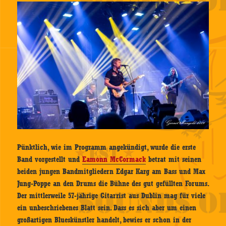
Pünktlich, wie im Programm angekündigt, wurde die erste
Band vorgestellt und
Eamonn McCormack
betrat mit seinen
beiden jungen Bandmitgliedern Edgar Karg am Bass und Max
Jung-Poppe an den Drums die Bühne des gut gefüllten Forums.
Der mittlerweile 57-jährige Gitarrist aus Dublin mag für viele
ein unbeschriebenes Blatt sein. Dass es sich aber um einen
großartigen Blueskünstler handelt, bewies er schon in der