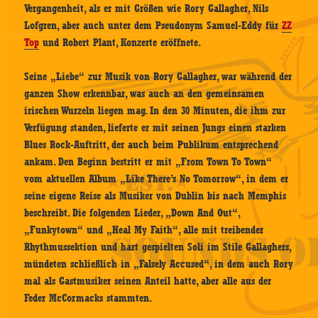
Vergangenheit, als er mit Größen wie Rory Gallagher, Nils
Lofgren, aber auch unter dem Pseudonym Samuel-Eddy für
ZZ
Top
und Robert Plant, Konzerte eröffnete.
Seine „Liebe“ zur Musik von Rory Gallagher, war während der
ganzen Show erkennbar, was auch an den gemeinsamen
irischen Wurzeln liegen mag. In den 30 Minuten, die ihm zur
Verfügung standen, lieferte er mit seinen Jungs einen starken
Blues Rock-Auftritt, der auch beim Publikum entsprechend
ankam. Den Beginn bestritt er mit „From Town To Town“
vom aktuellen Album „Like There’s No Tomorrow“, in dem er
seine eigene Reise als Musiker von Dublin bis nach Memphis
beschreibt. Die folgenden Lieder, „Down And Out“,
„Funkytown“ und „Heal My Faith“, alle mit treibender
Rhythmussektion und hart gespielten Soli im Stile Gallaghers,
mündeten schließlich in „Falsely Accused“, in dem auch Rory
mal als Gastmusiker seinen Anteil hatte, aber alle aus der
Feder McCormacks stammten.